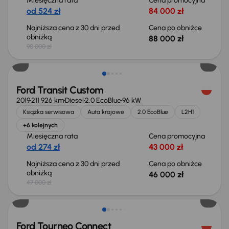
Miesięczna rata
Cena promocyjna
od 524 zł
84 000 zł
Najniższa cena z 30 dni przed
Cena po obniżce
obniżką
88 000 zł
90 000 zł
Taniej o 1 000 zł
Ford Transit Custom
2019
211 926 km
Diesel
2.0 EcoBlue
96 kW
Książka serwisowa
Auta krajowe
2.0 EcoBlue
L2H1
+6 kolejnych
Miesięczna rata
Cena promocyjna
od 274 zł
43 000 zł
Najniższa cena z 30 dni przed
Cena po obniżce
obniżką
46 000 zł
47 000 zł
Taniej o 1 500 zł
Ford Tourneo Connect