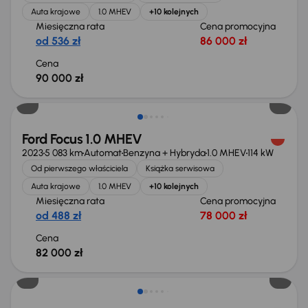
Auta krajowe
1.0 MHEV
+10 kolejnych
Miesięczna rata
Cena promocyjna
od 536 zł
86 000 zł
Cena
90 000 zł
Możliwość odliczenia VAT
Ford Focus 1.0 MHEV
2023
5 083 km
Automat
Benzyna + Hybryda
1.0 MHEV
114 kW
Od pierwszego właściciela
Książka serwisowa
Auta krajowe
1.0 MHEV
+10 kolejnych
Miesięczna rata
Cena promocyjna
od 488 zł
78 000 zł
Cena
82 000 zł
Taniej o 3 000 zł