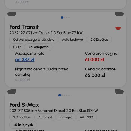
33 000 zł
Taniej o 1 500 zł
Ford Transit
2022
127 071 km
Diesel
2.0 EcoBlue
77 kW
Od pierwszego właściciela
Auta krajowe
2.0 EcoBlue
L3H2
+6 kolejnych
Miesięczna rata
Cena promocyjna
od 387 zł
61 000 zł
Najniższa cena z 30 dni przed
Cena po obniżce
obniżką
65 000 zł
66 500 zł
Taniej o 2 000 zł
Ford S-Max
2021
77 805 km
Automat
Diesel
2.0 EcoBlue
110 kW
2.0 EcoBlue
Automat
7 miejsc
VAT 23%
+5 kolejnych