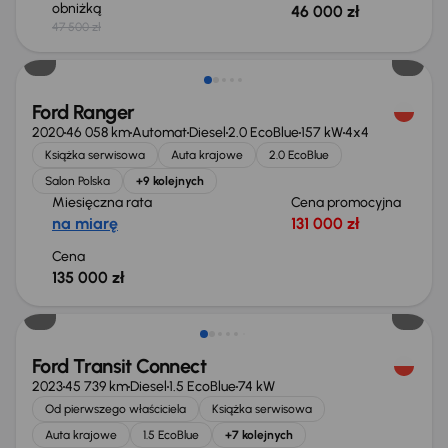
obniżką
46 000 zł
47 500 zł
Możliwość odliczenia VAT
Ford Ranger
2020
46 058 km
Automat
Diesel
2.0 EcoBlue
157 kW
4x4
Książka serwisowa
Auta krajowe
2.0 EcoBlue
Salon Polska
+9 kolejnych
Miesięczna rata
Cena promocyjna
na miarę
131 000 zł
Cena
135 000 zł
Taniej o 2 000 zł
Ford Transit Connect
2023
45 739 km
Diesel
1.5 EcoBlue
74 kW
Od pierwszego właściciela
Książka serwisowa
Auta krajowe
1.5 EcoBlue
+7 kolejnych