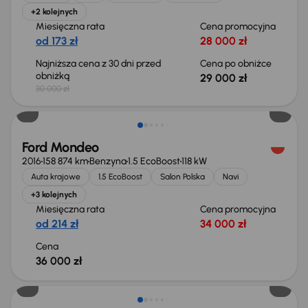
+2 kolejnych
Miesięczna rata
Cena promocyjna
od 173 zł
28 000 zł
Najniższa cena z 30 dni przed
Cena po obniżce
obniżką
29 000 zł
30 000 zł
Ford Mondeo
2016
158 874 km
Benzyna
1.5 EcoBoost
118 kW
Auta krajowe
1.5 EcoBoost
Salon Polska
Navi
+3 kolejnych
Miesięczna rata
Cena promocyjna
od 214 zł
34 000 zł
Cena
36 000 zł
Taniej o 1 500 zł