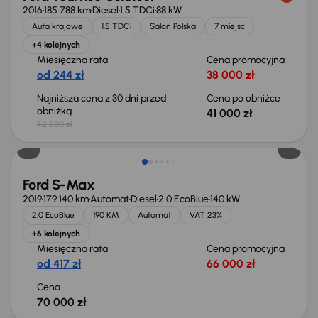
2016
185 788 km
Diesel
1.5 TDCi
88 kW
Auta krajowe
1.5 TDCi
Salon Polska
7 miejsc
+4 kolejnych
Miesięczna rata
Cena promocyjna
od 244 zł
38 000 zł
Najniższa cena z 30 dni przed
Cena po obniżce
obniżką
41 000 zł
42 500 zł
Możliwość odliczenia VAT
Ford S-Max
2019
179 140 km
Automat
Diesel
2.0 EcoBlue
140 kW
2.0 EcoBlue
190 KM
Automat
VAT 23%
+6 kolejnych
Miesięczna rata
Cena promocyjna
od 417 zł
66 000 zł
Cena
70 000 zł
Możliwość odliczenia VAT