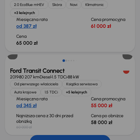
2.0 EcoBlue mHEV
Skóra
Navi
Klimatronic
+3 kolejnych
Miesięczna rata
Cena promocyjna
od 387 zł
61 000 zł
Cena
65 000 zł
Taniej o 2 000 zł
Ford Transit Connect
2019
80 207 km
Diesel
1.5 TDCi
88 kW
Od pierwszego właściciela
Książka serwisowa
Auta krajowe
1.5 TDCi
+5 kolejnych
Miesięczna rata
Cena promocyjna
od 345 zł
55 000 zł
Najniższa cena z 30 dni przed
Cena po obniżce
obniżką
58 000 zł
60 000 zł