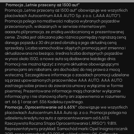
Promocja „Letnie przeceny aż 1500 aut”
Promocja „Letnie przeceny aż 1500 aut” obowiązuje we wszystkich
placówkach Autocentrum AAA AUTO Sp. z o.o. („AAA AUTO”).
Promocja polega na możliwości nabycia wybranych pojazdów
przecenionych, wskazanych w serwisie internetowym
aaaauto.pl/promocja, ze zniżką uwidocznioną w prezentowanej
cenie. Zniżka jest obliczana jako różnica pomiędzy najniższą ceną
danego pojazdu z 30 dni przed obniżką a jego aktualną ceną
sprzedaży. Liczba samochodów objętych promocją jest zmienna i
aktualizowana na bieżąco; średnia liczba dostępnych pojazdów
wynosi około 1500, a nowe auta są dodawane każdego dnia.
Promocji nie można łączyć z innymi aktualnie obowiązującymi
promocjami ani rabatami, ani dochodzić do niej prawa z mocą
wsteczną. Szczegółowe informacje o zasadach promocji udzielane
są przez upoważnionych pracowników AAA AUTO. AAA AUTO
zastrzega sobie prawo do zawarcia umowy wyłącznie w formie
pisemnej. Prezentowane informacje mają charakter wyłącznie
informacyjny i nie stanowią oferty ani zapewnienia w rozumieniu
art. 66 § 1 oraz art. 556 Kodeksu cywilnego.
Promocja „Oprocentowanie od 6,65%”
obowiązuje we wszystkich
placówkach Autocentrum AAA Auto sp. z o.o. Promocja polega na
udzieleniu kredytu na auto z oprocentowaniem od 6,65%.
Rzeczywista Roczna Stopa Oprocentowania („RRSO“): 9,81%.
Reprezentatywny przykład: Samochód marki Opel Insignia rocznik