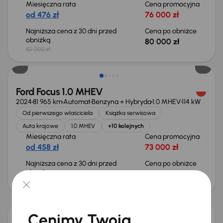
Miesięczna rata
Cena promocyjna
od 476 zł
76 000 zł
Najniższa cena z 30 dni przed
Cena po obniżce
obniżką
80 000 zł
82 000 zł
Taniej o 1 000 zł
Ford Focus 1.0 MHEV
2024
81 965 km
Automat
Benzyna + Hybryda
1.0 MHEV
114 kW
Od pierwszego właściciela
Książka serwisowa
Auta krajowe
1.0 MHEV
+10 kolejnych
Miesięczna rata
Cena promocyjna
od 458 zł
73 000 zł
Najniższa cena z 30 dni przed
Cena po obniżce
obniżką
77 000 zł
78 000 zł
Taniej o 2 000 zł
Cenimy Twoją