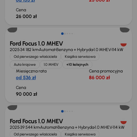
Cena
26 000 zł
Od nowego taniej o 29 999 zł
Ford Focus 1.0 MHEV
2025
34 182 km
Automat
Benzyna + Hybryda
1.0 MHEV
114 kW
Od pierwszego właściciela
Książka serwisowa
Auta krajowe
1.0 MHEV
+10 kolejnych
Miesięczna rata
Cena promocyjna
od 536 zł
86 000 zł
Cena
90 000 zł
Od nowego taniej o 29 999 zł
Ford Focus 1.0 MHEV
2025
39 544 km
Automat
Benzyna + Hybryda
1.0 MHEV
114 kW
Od pierwszego właściciela
Książka serwisowa