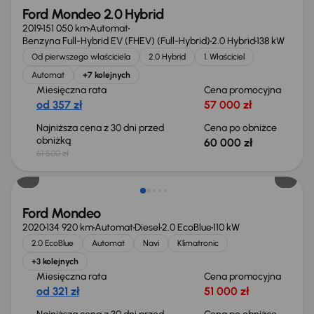
Ford Mondeo 2.0 Hybrid
2019
151 050 km
Automat
Benzyna Full-Hybrid EV (FHEV) (Full-Hybrid)
2.0 Hybrid
138 kW
Od pierwszego właściciela
2.0 Hybrid
1. Właściciel
Automat
+7 kolejnych
Miesięczna rata
Cena promocyjna
od 357 zł
57 000 zł
Najniższa cena z 30 dni przed
Cena po obniżce
obniżką
60 000 zł
61 500 zł
Taniej o 1 000 zł
Ford Mondeo
2020
134 920 km
Automat
Diesel
2.0 EcoBlue
110 kW
2.0 EcoBlue
Automat
Navi
Klimatronic
+3 kolejnych
Miesięczna rata
Cena promocyjna
od 321 zł
51 000 zł