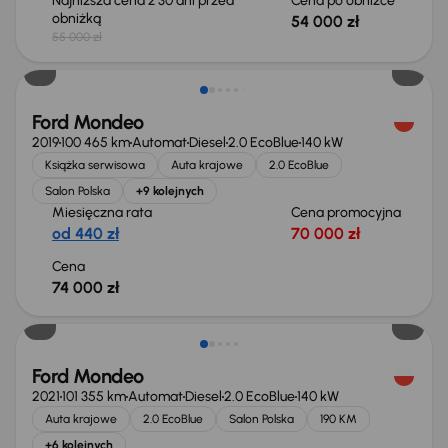
Najniższa cena z 30 dni przed
Cena po obniżce
obniżką
54 000 zł
55 000 zł
Ford Mondeo
2019
100 465 km
Automat
Diesel
2.0 EcoBlue
140 kW
Książka serwisowa
Auta krajowe
2.0 EcoBlue
Salon Polska
+9 kolejnych
Miesięczna rata
Cena promocyjna
od 440 zł
70 000 zł
Cena
74 000 zł
Taniej o 1 000 zł
Ford Mondeo
2021
101 355 km
Automat
Diesel
2.0 EcoBlue
140 kW
Auta krajowe
2.0 EcoBlue
Salon Polska
190 KM
+6 kolejnych