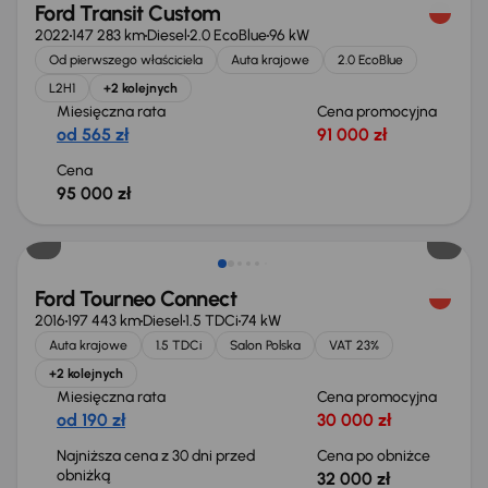
Ford Transit Custom
2022
147 283 km
Diesel
2.0 EcoBlue
96 kW
Od pierwszego właściciela
Auta krajowe
2.0 EcoBlue
L2H1
+2 kolejnych
Miesięczna rata
Cena promocyjna
od 565 zł
91 000 zł
Cena
95 000 zł
Taniej o 1 000 zł
Ford Tourneo Connect
2016
197 443 km
Diesel
1.5 TDCi
74 kW
Auta krajowe
1.5 TDCi
Salon Polska
VAT 23%
+2 kolejnych
Miesięczna rata
Cena promocyjna
od 190 zł
30 000 zł
Najniższa cena z 30 dni przed
Cena po obniżce
obniżką
32 000 zł