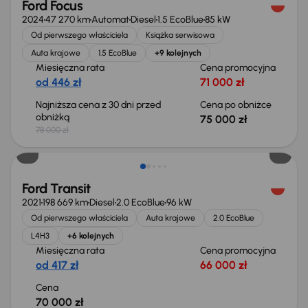
Ford Focus
2024
47 270 km
Automat
Diesel
1.5 EcoBlue
85 kW
Od pierwszego właściciela
Książka serwisowa
Auta krajowe
1.5 EcoBlue
+9 kolejnych
Miesięczna rata
Cena promocyjna
od 446 zł
71 000 zł
Najniższa cena z 30 dni przed
Cena po obniżce
obniżką
75 000 zł
78 000 zł
Możliwość odliczenia VAT
Ford Transit
2021
198 669 km
Diesel
2.0 EcoBlue
96 kW
Od pierwszego właściciela
Auta krajowe
2.0 EcoBlue
L4H3
+6 kolejnych
Miesięczna rata
Cena promocyjna
od 417 zł
66 000 zł
Cena
70 000 zł