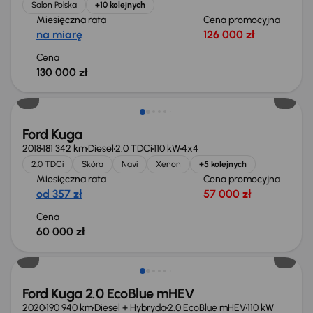
Salon Polska
+10 kolejnych
Miesięczna rata
Cena promocyjna
na miarę
126 000 zł
Cena
130 000 zł
Ford Kuga
2018
181 342 km
Diesel
2.0 TDCi
110 kW
4x4
2.0 TDCi
Skóra
Navi
Xenon
+5 kolejnych
Miesięczna rata
Cena promocyjna
od 357 zł
57 000 zł
Cena
60 000 zł
Ford Kuga 2.0 EcoBlue mHEV
2020
190 940 km
Diesel + Hybryda
2.0 EcoBlue mHEV
110 kW