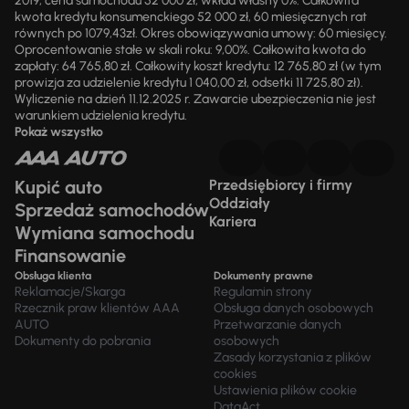
2019, cena samochodu 52 000 zł, wkład własny 0%. Całkowita
kwota kredytu konsumenckiego 52 000 zł, 60 miesięcznych rat
równych po 1079,43zł. Okres obowiązywania umowy: 60 miesięcy.
Oprocentowanie stałe w skali roku: 9,00%. Całkowita kwota do
zapłaty: 64 765,80 zł. Całkowity koszt kredytu: 12 765,80 zł (w tym
prowizja za udzielenie kredytu 1 040,00 zł, odsetki 11 725,80 zł).
Wyliczenie na dzień 11.12.2025 r. Zawarcie ubezpieczenia nie jest
warunkiem udzielenia kredytu.
Pokaż wszystko
Kupić auto
Przedsiębiorcy i firmy
Oddziały
Sprzedaż samochodów
Kariera
Wymiana samochodu
Finansowanie
Obsługa klienta
Dokumenty prawne
Reklamacje/Skarga
Regulamin strony
Rzecznik praw klientów AAA
Obsługa danych osobowych
AUTO
Przetwarzanie danych
Dokumenty do pobrania
osobowych
Zasady korzystania z plików
cookies
Ustawienia plików cookie
DataAct