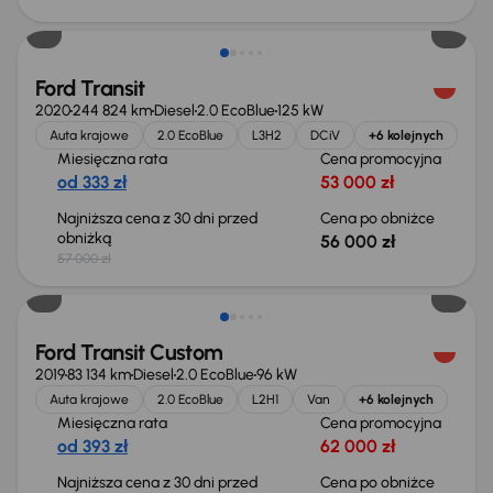
Taniej o 1 000 zł
Ford Transit
2020
244 824 km
Diesel
2.0 EcoBlue
125 kW
Auta krajowe
2.0 EcoBlue
L3H2
DCiV
+6 kolejnych
Miesięczna rata
Cena promocyjna
od 333 zł
53 000 zł
Najniższa cena z 30 dni przed
Cena po obniżce
obniżką
56 000 zł
57 000 zł
Taniej o 1 000 zł
Ford Transit Custom
2019
83 134 km
Diesel
2.0 EcoBlue
96 kW
Auta krajowe
2.0 EcoBlue
L2H1
Van
+6 kolejnych
Miesięczna rata
Cena promocyjna
od 393 zł
62 000 zł
Najniższa cena z 30 dni przed
Cena po obniżce