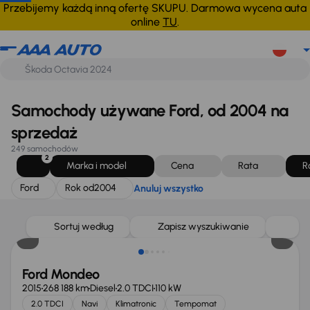
Ford
Rok od
2004
Anuluj wszystko
Przebijemy każdą inną ofertę SKUPU. Darmowa wycena auta
online
TU
.
Samochody używane Ford, od 2004 na
sprzedaż
249 samochodów
2
Marka i model
Cena
Rata
R
Ford
Rok od
2004
Anuluj wszystko
Taniej o 1 000 zł
Sortuj według
Zapisz wyszukiwanie
Ford Mondeo
2015
268 188 km
Diesel
2.0 TDCI
110 kW
2.0 TDCI
Navi
Klimatronic
Tempomat