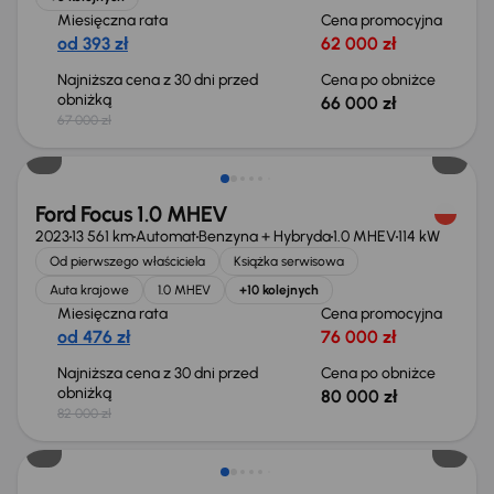
Miesięczna rata
Cena promocyjna
od 393 zł
62 000 zł
Najniższa cena z 30 dni przed
Cena po obniżce
obniżką
66 000 zł
67 000 zł
Świeżo skupione
Ford Focus 1.0 MHEV
2023
13 561 km
Automat
Benzyna + Hybryda
1.0 MHEV
114 kW
Od pierwszego właściciela
Książka serwisowa
Auta krajowe
1.0 MHEV
+10 kolejnych
Miesięczna rata
Cena promocyjna
od 476 zł
76 000 zł
Najniższa cena z 30 dni przed
Cena po obniżce
obniżką
80 000 zł
82 000 zł
Możliwość odliczenia VAT