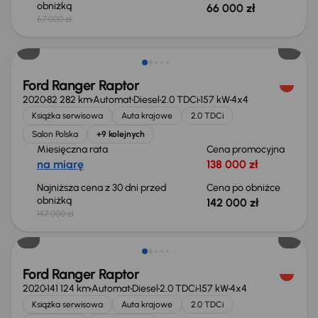
obniżką
66 000 zł
67 000 zł
Taniej o 5 000 zł
Ford Ranger Raptor
2020
82 282 km
Automat
Diesel
2.0 TDCi
157 kW
4x4
Książka serwisowa
Auta krajowe
2.0 TDCi
Salon Polska
+9 kolejnych
Miesięczna rata
Cena promocyjna
na miarę
138 000 zł
Najniższa cena z 30 dni przed
Cena po obniżce
obniżką
142 000 zł
147 000 zł
Możliwość odliczenia VAT
Ford Ranger Raptor
2020
141 124 km
Automat
Diesel
2.0 TDCi
157 kW
4x4
Książka serwisowa
Auta krajowe
2.0 TDCi