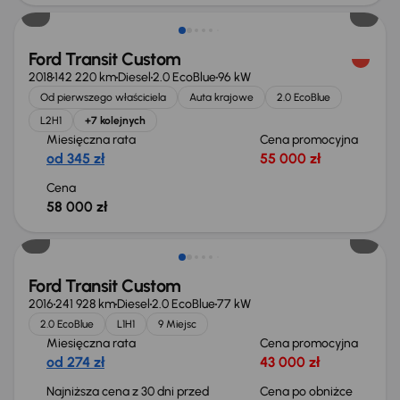
Ford Transit Custom
2018
142 220 km
Diesel
2.0 EcoBlue
96 kW
Od pierwszego właściciela
Auta krajowe
2.0 EcoBlue
L2H1
+7 kolejnych
Miesięczna rata
Cena promocyjna
od 345 zł
55 000 zł
Cena
58 000 zł
Taniej o 1 500 zł
Ford Transit Custom
2016
241 928 km
Diesel
2.0 EcoBlue
77 kW
2.0 EcoBlue
L1H1
9 Miejsc
Miesięczna rata
Cena promocyjna
od 274 zł
43 000 zł
Najniższa cena z 30 dni przed
Cena po obniżce