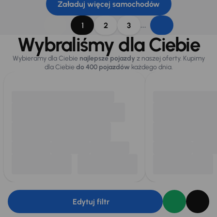
Załaduj więcej samochodów
...
1
2
3
Wybraliśmy dla Ciebie
Wybieramy dla Ciebie
najlepsze pojazdy
z naszej oferty. Kupimy
dla Ciebie
do 400 pojazdów
każdego dnia.
Edytuj filtr