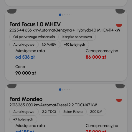
Możliwość odliczenia VAT
Ford Focus 1.0 MHEV
2025
44 636 km
Automat
Benzyna + Hybryda
1.0 MHEV
114 kW
Od pierwszego właściciela
Książka serwisowa
Auta krajowe
1.0 MHEV
+10 kolejnych
Miesięczna rata
Cena promocyjna
od 536 zł
86 000 zł
Cena
90 000 zł
Ford Mondeo
2013
265 000 km
Automat
Diesel
2.2 TDCi
147 kW
Auta krajowe
2.2 TDCi
Salon Polska
200 KM
+7 kolejnych
Miesięczna rata
Cena promocyjna
od 155 zł
25 000 zł