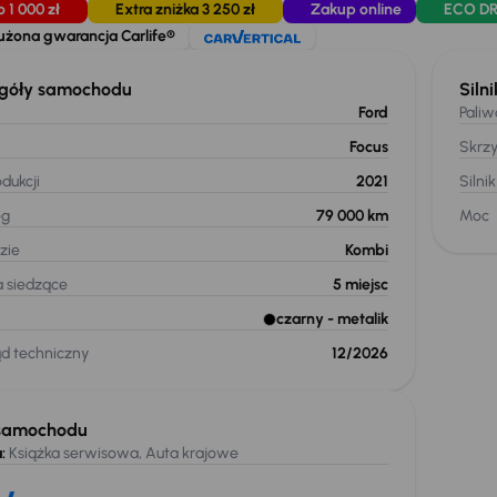
o 1 000 zł
Extra zniżka 3 250 zł
Zakup online
ECO DR
użona gwarancja Carlife®
góły samochodu
Silni
Ford
Paliw
Focus
Skrz
dukcji
2021
Silnik
eg
79 000 km
Moc
zie
Kombi
a siedzące
5
miejsc
czarny
- metalik
ąd techniczny
12/2026
samochodu
:
Książka serwisowa, Auta krajowe