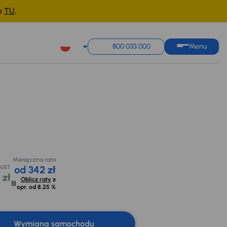
ne
TU
.
800 033 000
Menu
zł
e
Miesięczna rata
zł
Cena promocyjna na
Możliwe odliczenie
od 342 zł
kredyt
podatku VAT
z 30dni
54 500 zł
10 753 zł
Oblicz raty
z
opr. od
8,25 %
 250 zł
Miesięczna rata
 VAT
od 342 zł
 zł
Oblicz raty
z
opr. od
8,25 %
Wymiana samochodu