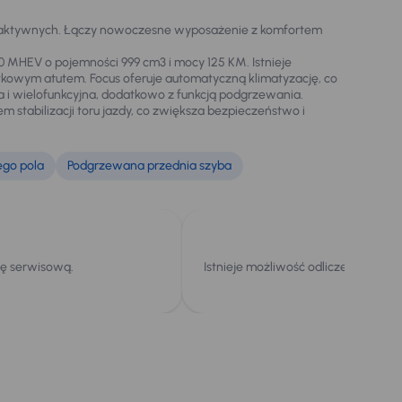
sób aktywnych. Łączy nowoczesne wyposażenie z komfortem
.0 MHEV o pojemności 999 cm3 i mocy 125 KM. Istnieje
atkowym atutem. Focus oferuje automatyczną klimatyzację, co
 i wielofunkcyjna, dodatkowo z funkcją podgrzewania.
stabilizacji toru jazdy, co zwiększa bezpieczeństwo i
ego pola
Podgrzewana przednia szyba
kę serwisową.
Istnieje możliwość odliczenia podat