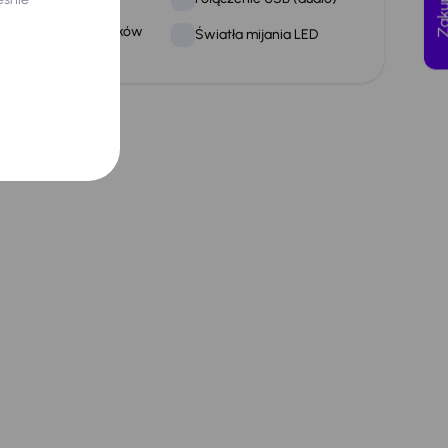
ozpoznawanie znaków
Światła mijania LED
rogowych