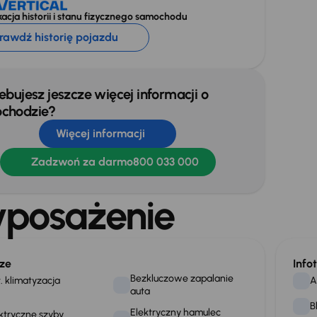
acja historii i stanu fizycznego samochodu
rawdź historię pojazdu
ebujesz jeszcze więcej informacji o
chodzie?
Więcej informacji
Zadzwoń za darmo
800 033 000
posażenie
ze
Info
Bezkluczowe zapalanie
. klimatyzacja
A
auta
B
Elektryczny hamulec
ktryczne szyby