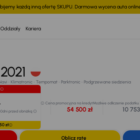
bijemy każdą inną ofertę SKUPU. Darmowa wycena auta onli
Oddziały
Kariera
Taniej o 1 000 
Cena po obniżc
57 500 
, 2021
avi
Klimatronic
Tempomat
Parktronic
Podgrzewane siedzienia
Najniższa cena 
przed obniżką
chodu
58 500 zł
Navi
Klimatronic
Tempomat
Parktronic
Podgrzewane siedzienia
Extra zniżka 3
ł
Cena promocyjna na kredyt
Możliwe odliczenie podatku
54 500 zł
10 753
30dni przed obniżką
50 zł
Oblicz ratę