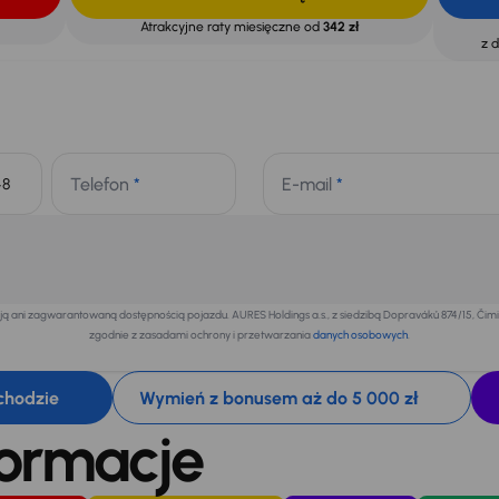
Atrakcyjne raty miesięczne od
342 zł
z 
Telefon
*
E-mail
*
+48
 ani zagwarantowaną dostępnością pojazdu. AURES Holdings a.s., z siedzibą Dopraváků 874/15, Či
zgodnie z zasadami ochrony i przetwarzania
danych osobowych
.
chodzie
Wymień z bonusem aż do 5 000 zł
formacje