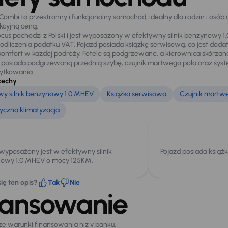
 Combi to przestronny i funkcjonalny samochód, idealny dla rodzin i o
akcyjną ceną.
ocus pochodzi z Polski i jest wyposażony w efektywny silnik benzynowy 1
odliczenia podatku VAT. Pojazd posiada książkę serwisową, co jest dod
omfort w każdej podróży. Fotele są podgrzewane, a kierownica skórzana
osiada podgrzewaną przednią szybę, czujnik martwego pola oraz system 
ytkowania.
cechy
y silnik benzynowy 1.0 MHEV
Książka serwisowa
Czujnik martw
czna klimatyzacja
 wyposażony jest w efektywny silnik
Pojazd posiada książ
owy 1.0 MHEV o mocy 125KM.
ię ten opis?
Tak
Nie
nansowanie
sze warunki finansowania niż v banku.