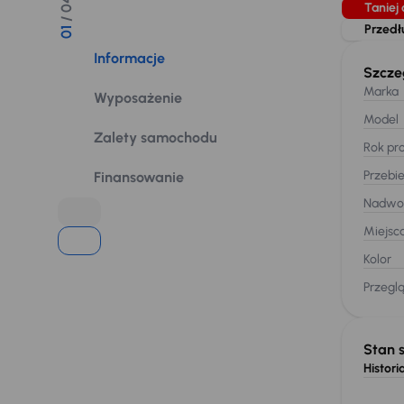
/ 04
Taniej 
Przedł
01
Informacje
Szcze
Marka
Wyposażenie
Model
Zalety samochodu
Rok pro
Przebi
Finansowanie
Nadwo
Miejsc
Kolor
Przegl
Stan 
Historia