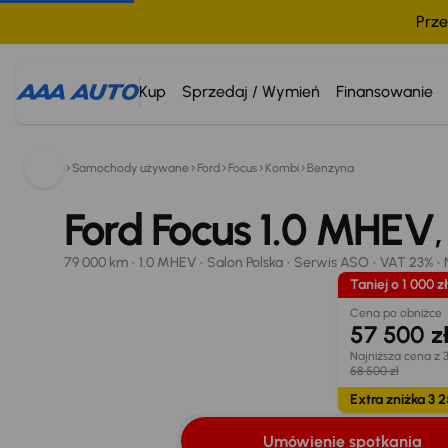
Prze
Kup
Sprzedaj / Wymień
Finansowanie
Samochody używane
Ford
Focus
Kombi
Benzyna
Ford Focus
800 033 000
2021
79 000 km
Ford Focus 1.0 MHEV
1.0 MHEV
Salon Polska
Serwis ASO
VAT 23%
N
Taniej o 1 000 zł
Umówienie spotkania
Oblicz ratę
Wymiana samo
79 000 km
1.0 MHEV
Salon Polska
Serwis ASO
VAT 23%
Opr. od
Taniej o 1 000 zł
8,25 %
19
Cena po obniżce
57 500 z
Najniższa cena z 
58 500 zł
Extra zniżka 3 2
Umówienie spotkania