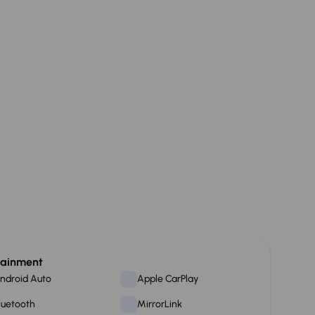
tainment
ndroid Auto
Apple CarPlay
luetooth
MirrorLink