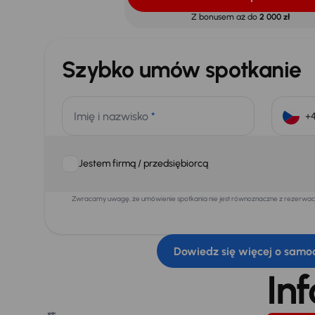
Z bonusem aż do
2 000 zł
Szybko umów spotkanie
Imię i nazwisko
*
Jestem firmą / przedsiębiorcą
Zwracamy uwagę, że umówienie spotkania nie jest równoznaczne z rezerwacją
Dowiedz się więcej o samo
In