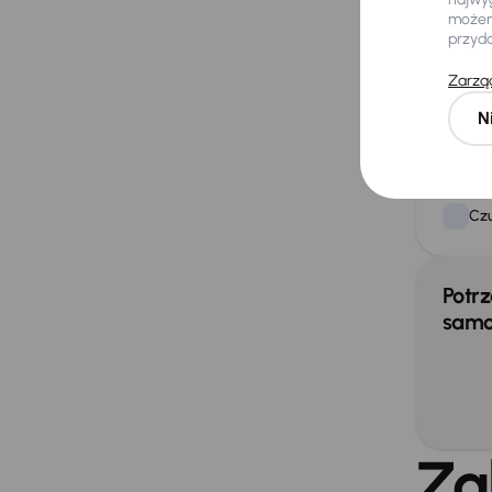
możemy
Ele
przyd
Ory
Zarząd
Świ
N
Extra
Czu
Potrz
samo
Za