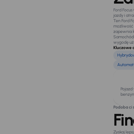
Ford Focus
jazdy i atr
Ten Ford F
możliwość 
zapewnia k
Samochód p
wygodę uż
Kluczowe 
Hybrydow
Automaty
Pojazd
benzyn
Podoba ci s
Fi
Zyskaj lep