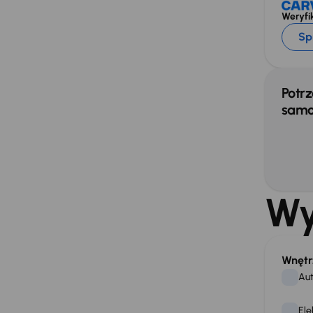
Weryfik
Sp
Potrz
samo
Wy
Wnętr
Aut
Ele