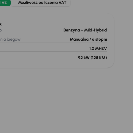
IVE
Możliwość odliczenia VAT
k
o
Benzyna
+ Mild-Hybrid
ynia biegów
Manualna
/ 6 stopni
1.0 MHEV
92 kW
(125 KM)