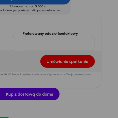
Z bonusem aż do
5 000 zł
dodatkowym pakietem dla przedsiębiorców
Preferowany oddział kontaktowy
Umówienie spotkania
mice, 184 00 Praga 8, będzie przechowywać i przetwarzać Twoje dane osobowe
Kup z dostawą do domu