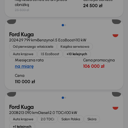
obniżką
24 500 zł
25 500 zł
Od nowego taniej o 40 000 zł
Ford Kuga
2024
29 799 km
Benzyna
1.5 EcoBoost
110 kW
Od pierwszego właściciela
Książka serwisowa
Auta krajowe
1.5 EcoBoost
+10 kolejnych
Miesięczna rata
Cena promocyjna
na miarę
106 000 zł
Cena
110 000 zł
Ford Kuga
2008
213 090 km
Diesel
2.0 TDCi
100 kW
Auta krajowe
2.0 TDCi
Salon Polska
Skóra
+1 kolejnych