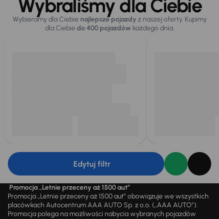
Wybraliśmy dla Ciebie
Wybieramy dla Ciebie
najlepsze pojazdy
z naszej oferty. Kupimy
dla Ciebie
do 400 pojazdów
każdego dnia.
Edytuj filtr
Promocja „Letnie przeceny aż 1500 aut”
Promocja „Letnie przeceny aż 1500 aut” obowiązuje we wszystkich
placówkach Autocentrum AAA AUTO Sp. z o.o. („AAA AUTO”).
Promocja polega na możliwości nabycia wybranych pojazdów