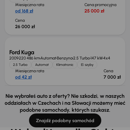
Miesięczna rata
Cena promocyjna
od 168 zł
25 000 zł
Cena
26 000 zł
Świeżo skupione
Ford Kuga
2009
220 486 km
Automat
Benzyna
2.5 Turbo
147 kW
4x4
2.5 Turbo
Automat
Klimatronic
El. szyby
Miesięczna rata
Cena
od 42 zł
7 000 zł
Nie wybrałeś auto z oferty? Nie szkodzi, w naszych
oddziałach w Czechach i na Słowacji możemy mieć
podobne samochody, których szukasz.
Znajdź podobny samochód