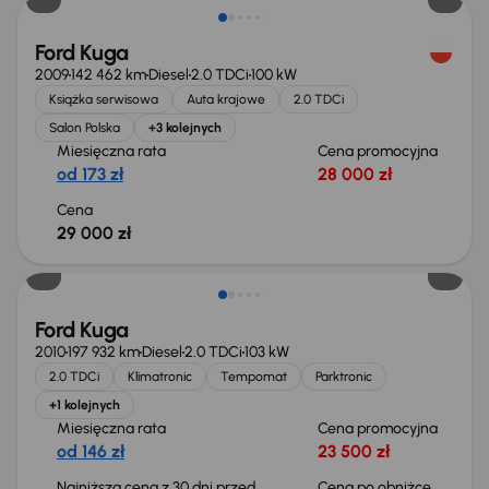
Ford Kuga
2009
142 462 km
Diesel
2.0 TDCi
100 kW
Książka serwisowa
Auta krajowe
2.0 TDCi
Salon Polska
+3 kolejnych
Miesięczna rata
Cena promocyjna
od 173 zł
28 000 zł
Cena
29 000 zł
Taniej o 1 000 zł
Ford Kuga
2010
197 932 km
Diesel
2.0 TDCi
103 kW
2.0 TDCi
Klimatronic
Tempomat
Parktronic
+1 kolejnych
Miesięczna rata
Cena promocyjna
od 146 zł
23 500 zł
Najniższa cena z 30 dni przed
Cena po obniżce