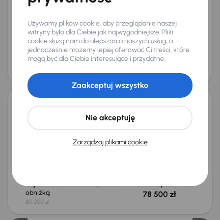
Auta krajowe
2.0 TDCi
Salon Polska
Skóra
+5 kolejnych
Używamy plików cookie, aby przeglądanie naszej
witryny było dla Ciebie jak najwygodniejsze. Pliki
Miesięczna rata
Cena promocyjna
cookie służą nam do ulepszania naszych usług, a
od 190 zł
30 000 zł
jednocześnie możemy lepiej oferować Ci treści, które
mogą być dla Ciebie interesujące i przydatne.
Cena
32 000 zł
Taniej o 1 500 zł
Zaakceptuj wszystko
Ford Kuga
Nie akceptuję
2020
53 878 km
Benzyna
1.5 EcoBoost
110 kW
Auta krajowe
1.5 EcoBoost
Salon Polska
Navi
Zarządzaj plikami cookie
+5 kolejnych
Miesięczna rata
Cena promocyjna
od 467 zł
74 500 zł
Najniższa cena z 30 dni przed
Cena po obniżce
obniżką
78 500 zł
80 000 zł