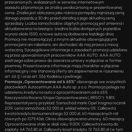
przecenionych, wskazanych w serwisie internetowym
aaaauto.pl/promocja, ze zniżką uwidocznioną w prezentowanej
cenie. Zniżka jest obliczana jako różnica pomiędzy najniższą ceną
danego pojazdu z 30 dni przed obniżką a jego aktualną ceną
sprzedaży. Liczba samochodów objętych promocją jest zmienna i
aktualizowana na bieżąco; średnia liczba dostępnych pojazdów
wynosi około 1500, a nowe auta są dodawane każdego dnia.
Promocji nie można łączyć z innymi aktualnie obowiązującymi
promocjami ani rabatami, ani dochodzić do niej prawa z mocą
wsteczną. Szczegółowe informacje o zasadach promocji udzielane
są przez upoważnionych pracowników AAA AUTO. AAA AUTO
zastrzega sobie prawo do zawarcia umowy wyłącznie w formie
pisemnej. Prezentowane informacje mają charakter wyłącznie
informacyjny i nie stanowią oferty ani zapewnienia w rozumieniu
art. 66 § 1 oraz art. 556 Kodeksu cywilnego.
Promocja „Oprocentowanie od 6,65%”
obowiązuje we wszystkich
placówkach Autocentrum AAA Auto sp. z o.o. Promocja polega na
udzieleniu kredytu na auto z oprocentowaniem od 6,65%.
Rzeczywista Roczna Stopa Oprocentowania („RRSO“): 9,81%.
Reprezentatywny przykład: Samochód marki Opel Insignia rocznik
2019, cena samochodu 52 000 zł, wkład własny 0%. Całkowita
kwota kredytu konsumenckiego 52 000 zł, 60 miesięcznych rat
równych po 1079,43zł. Okres obowiązywania umowy: 60 miesięcy.
Oprocentowanie stałe w skali roku: 9,00%. Całkowita kwota do
zapłaty: 64 765,80 zł. Całkowity koszt kredytu: 12 765,80 zł (w tym