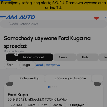
Ford
Kuga
Anuluj wszystko
Przebijemy każdą inną ofertę SKUPU. Darmowa wycena auta
online
TU
.
Samochody używane Ford Kuga na
sprzedaż
18 samochodów
2
Marka i model
Cena
Rata
R
Ford
Kuga
Anuluj wszystko
Sortuj według
Zapisz wyszukiwanie
Ford Kuga
2018
181 342 km
Diesel
2.0 TDCi
110 kW
4x4
2.0 TDCi
Skóra
Navi
Xenon
+5 kolejnych