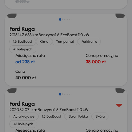
83 000 zł
Ford Kuga
2015
147 633 km
Benzyna
1.6 EcoBoost
110 kW
1.6 EcoBoost
Klima
Tempomat
Parktronic
+1 kolejnych
Miesięczna rata
Cena promocyjna
od 238 zł
38 000 zł
Cena
40 000 zł
Ford Kuga
2020
82 071 km
Benzyna
1.5 EcoBoost
110 kW
Auta krajowe
1.5 EcoBoost
Salon Polska
Skóra
+5 kolejnych
Miesięczna rata
Cena promocyjna