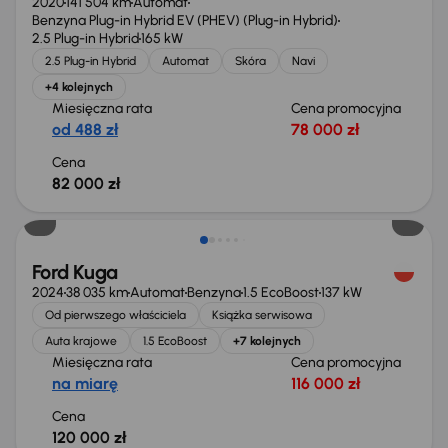
2020
141 504 km
Automat
Benzyna Plug-in Hybrid EV (PHEV) (Plug-in Hybrid)
2.5 Plug-in Hybrid
165 kW
2.5 Plug-in Hybrid
Automat
Skóra
Navi
+4 kolejnych
Miesięczna rata
Cena promocyjna
od 488 zł
78 000 zł
Cena
82 000 zł
Od nowego taniej o 15 999 zł
Ford Kuga
2024
38 035 km
Automat
Benzyna
1.5 EcoBoost
137 kW
Od pierwszego właściciela
Książka serwisowa
Auta krajowe
1.5 EcoBoost
+7 kolejnych
Miesięczna rata
Cena promocyjna
na miarę
116 000 zł
Cena
120 000 zł