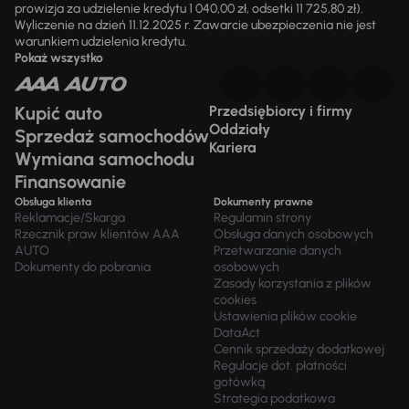
prowizja za udzielenie kredytu 1 040,00 zł, odsetki 11 725,80 zł).
Wyliczenie na dzień 11.12.2025 r. Zawarcie ubezpieczenia nie jest
warunkiem udzielenia kredytu.
Pokaż wszystko
Kupić auto
Przedsiębiorcy i firmy
Oddziały
Sprzedaż samochodów
Kariera
Wymiana samochodu
Finansowanie
Obsługa klienta
Dokumenty prawne
Reklamacje/Skarga
Regulamin strony
Rzecznik praw klientów AAA
Obsługa danych osobowych
AUTO
Przetwarzanie danych
Dokumenty do pobrania
osobowych
Zasady korzystania z plików
cookies
Ustawienia plików cookie
DataAct
Cennik sprzedaży dodatkowej
Regulacje dot. płatności
gotówką
Strategia podatkowa