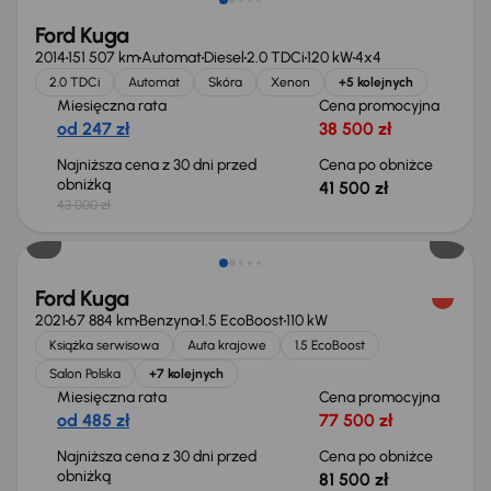
Ford Kuga
2014
151 507 km
Automat
Diesel
2.0 TDCi
120 kW
4x4
2.0 TDCi
Automat
Skóra
Xenon
+5 kolejnych
Miesięczna rata
Cena promocyjna
od 247 zł
38 500 zł
Najniższa cena z 30 dni przed
Cena po obniżce
obniżką
41 500 zł
43 000 zł
Taniej o 1 500 zł
Ford Kuga
2021
67 884 km
Benzyna
1.5 EcoBoost
110 kW
Książka serwisowa
Auta krajowe
1.5 EcoBoost
Salon Polska
+7 kolejnych
Miesięczna rata
Cena promocyjna
od 485 zł
77 500 zł
Najniższa cena z 30 dni przed
Cena po obniżce
obniżką
81 500 zł