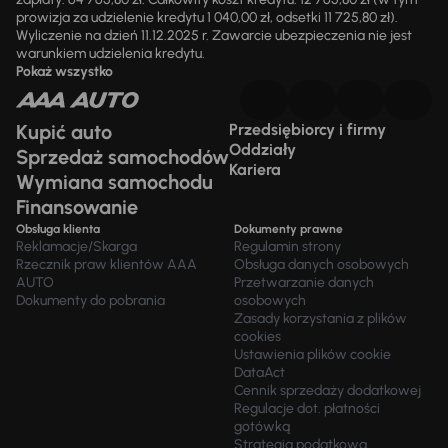
prowizja za udzielenie kredytu 1 040,00 zł, odsetki 11 725,80 zł).
Wyliczenie na dzień 11.12.2025 r. Zawarcie ubezpieczenia nie jest
warunkiem udzielenia kredytu.
Pokaż wszystko
Kupić auto
Przedsiębiorcy i firmy
Oddziały
Sprzedaż samochodów
Kariera
Wymiana samochodu
Finansowanie
Obsługa klienta
Dokumenty prawne
Reklamacje/Skarga
Regulamin strony
Rzecznik praw klientów AAA
Obsługa danych osobowych
AUTO
Przetwarzanie danych
Dokumenty do pobrania
osobowych
Zasady korzystania z plików
cookies
Ustawienia plików cookie
DataAct
Cennik sprzedaży dodatkowej
Regulacje dot. płatności
gotówką
Strategia podatkowa