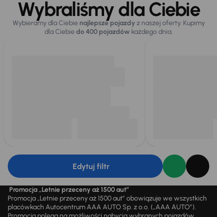
Wybraliśmy dla Ciebie
Wybieramy dla Ciebie
najlepsze pojazdy
z naszej oferty. Kupimy
dla Ciebie
do 400 pojazdów
każdego dnia.
Edytuj filtr
Promocja „Letnie przeceny aż 1500 aut”
Promocja „Letnie przeceny aż 1500 aut” obowiązuje we wszystkich
placówkach Autocentrum AAA AUTO Sp. z o.o. („AAA AUTO”).
Promocja polega na możliwości nabycia wybranych pojazdów