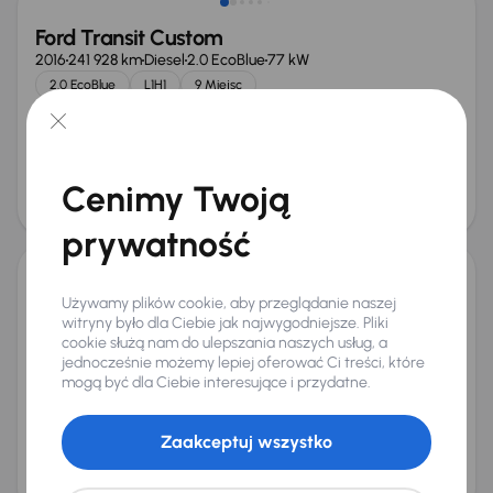
Ford Transit Custom
2016
241 928 km
Diesel
2.0 EcoBlue
77 kW
2.0 EcoBlue
L1H1
9 Miejsc
Miesięczna rata
Cena promocyjna
od 268 zł
42 000 zł
Najniższa cena z 30 dni przed
Cena po obniżce
obniżką
Cenimy Twoją
45 000 zł
46 000 zł
Możliwość odliczenia VAT
prywatność
Ford Transit Custom
Używamy plików cookie, aby przeglądanie naszej
witryny było dla Ciebie jak najwygodniejsze. Pliki
2018
142 220 km
Diesel
2.0 EcoBlue
96 kW
cookie służą nam do ulepszania naszych usług, a
Od pierwszego właściciela
Auta krajowe
2.0 EcoBlue
jednocześnie możemy lepiej oferować Ci treści, które
L2H1
+7 kolejnych
mogą być dla Ciebie interesujące i przydatne.
Miesięczna rata
Cena promocyjna
od 345 zł
55 000 zł
Zaakceptuj wszystko
Cena
58 000 zł