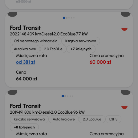
63 000 zł
Możliwość odliczenia VAT
Ford Transit
2022
148 409 km
Diesel
2.0 EcoBlue
77 kW
Od pierwszego właściciela
Książka serwisowa
Auta krajowe
2.0 EcoBlue
+7 kolejnych
Miesięczna rata
Cena promocyjna
od 381 zł
60 000 zł
Cena
64 000 zł
Taniej o 2 000 zł
Ford Transit
2019
191 806 km
Diesel
2.0 EcoBlue
96 kW
Książka serwisowa
Auta krajowe
2.0 EcoBlue
L3H3
+8 kolejnych
Miesięczna rata
Cena promocyjna