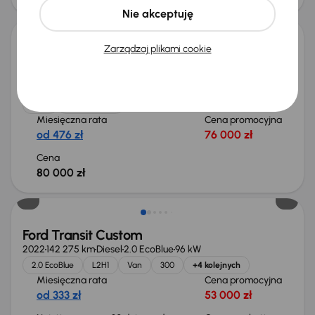
Możliwość odliczenia VAT
Nie akceptuję
Zarządzaj plikami cookie
Ford Transit Custom
2021
160 579 km
Diesel
2.0 EcoBlue
136 kW
Od pierwszego właściciela
Auta krajowe
2.0 EcoBlue
L2H1
+2 kolejnych
Miesięczna rata
Cena promocyjna
od 476 zł
76 000 zł
Cena
80 000 zł
Taniej o 2 000 zł
Ford Transit Custom
2022
142 275 km
Diesel
2.0 EcoBlue
96 kW
2.0 EcoBlue
L2H1
Van
300
+4 kolejnych
Miesięczna rata
Cena promocyjna
od 333 zł
53 000 zł