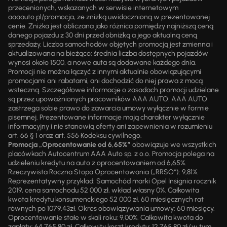
przecenionych, wskazanych w serwisie internetowym
aaaauto.pl/promocja, ze zniżką uwidocznioną w prezentowanej
cenie. Zniżka jest obliczana jako różnica pomiędzy najniższą ceną
danego pojazdu z 30 dni przed obniżką a jego aktualną ceną
sprzedaży. Liczba samochodów objętych promocją jest zmienna i
aktualizowana na bieżąco; średnia liczba dostępnych pojazdów
wynosi około 1500, a nowe auta są dodawane każdego dnia.
Promocji nie można łączyć z innymi aktualnie obowiązującymi
promocjami ani rabatami, ani dochodzić do niej prawa z mocą
wsteczną. Szczegółowe informacje o zasadach promocji udzielane
są przez upoważnionych pracowników AAA AUTO. AAA AUTO
zastrzega sobie prawo do zawarcia umowy wyłącznie w formie
pisemnej. Prezentowane informacje mają charakter wyłącznie
informacyjny i nie stanowią oferty ani zapewnienia w rozumieniu
art. 66 § 1 oraz art. 556 Kodeksu cywilnego.
Promocja „Oprocentowanie od 6,65%”
obowiązuje we wszystkich
placówkach Autocentrum AAA Auto sp. z o.o. Promocja polega na
udzieleniu kredytu na auto z oprocentowaniem od 6,65%.
Rzeczywista Roczna Stopa Oprocentowania („RRSO“): 9,81%.
Reprezentatywny przykład: Samochód marki Opel Insignia rocznik
2019, cena samochodu 52 000 zł, wkład własny 0%. Całkowita
kwota kredytu konsumenckiego 52 000 zł, 60 miesięcznych rat
równych po 1079,43zł. Okres obowiązywania umowy: 60 miesięcy.
Oprocentowanie stałe w skali roku: 9,00%. Całkowita kwota do
zapłaty: 64 765,80 zł. Całkowity koszt kredytu: 12 765,80 zł (w tym