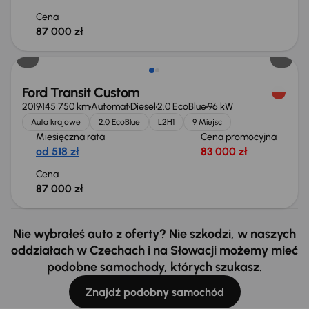
Cena
87 000 zł
Ford Transit Custom
2019
145 750 km
Automat
Diesel
2.0 EcoBlue
96 kW
Auta krajowe
2.0 EcoBlue
L2H1
9 Miejsc
Miesięczna rata
Cena promocyjna
od 518 zł
83 000 zł
Cena
87 000 zł
Nie wybrałeś auto z oferty? Nie szkodzi, w naszych
oddziałach w Czechach i na Słowacji możemy mieć
podobne samochody, których szukasz.
Znajdź podobny samochód