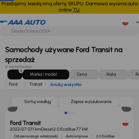
Ford
Transit
Anuluj wszystko
Przebijemy każdą inną ofertę SKUPU. Darmowa wycena auta
online
TU
.
Samochody używane Ford Transit na
sprzedaż
16 samochodów
2
Marka i model
Cena
Rata
R
Ford
Transit
Anuluj wszystko
Taniej o 1 500 zł
Sortuj według
Zapisz wyszukiwanie
Ford Transit
2022
127 071 km
Diesel
2.0 EcoBlue
77 kW
Od pierwszego właściciela
Auta krajowe
2.0 EcoBlue