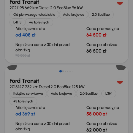
Ford Transit
2021
198 669 km
Diesel
2.0 EcoBlue
96 kW
Od pierwszego właściciela
Auta krajowe
2.0 EcoBlue
L4H3
+6 kolejnych
Miesięczna rata
Cena promocyjna
od 408 zł
64 500 zł
Najniższa cena z 30 dni przed
Cena po obniżce
obniżką
68 500 zł
70 000 zł
Taniej o 1 000 zł
Ford Transit
2018
147 732 km
Diesel
2.0 EcoBlue
125 kW
Książka serwisowa
Auta krajowe
2.0 EcoBlue
L3H1
+3 kolejnych
Miesięczna rata
Cena promocyjna
od 369 zł
58 000 zł
Najniższa cena z 30 dni przed
Cena po obniżce
obniżką
62 000 zł