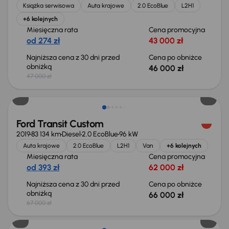
Książka serwisowa
Auta krajowe
2.0 EcoBlue
L2H1
+6 kolejnych
Miesięczna rata
Cena promocyjna
od 274 zł
43 000 zł
Najniższa cena z 30 dni przed
Cena po obniżce
obniżką
46 000 zł
47 000 zł
Taniej o 1 000 zł
Ford Transit Custom
2019
83 134 km
Diesel
2.0 EcoBlue
96 kW
Auta krajowe
2.0 EcoBlue
L2H1
Van
+6 kolejnych
Miesięczna rata
Cena promocyjna
od 393 zł
62 000 zł
Najniższa cena z 30 dni przed
Cena po obniżce
obniżką
66 000 zł
67 000 zł
Taniej o 1 000 zł