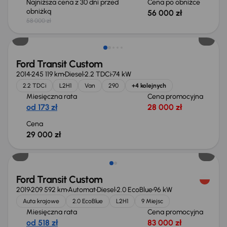
Najniższa cena z 30 dni przed
Cena po obniżce
obniżką
56 000 zł
58 000 zł
Możliwość odliczenia VAT
Ford Transit Custom
2014
245 119 km
Diesel
2.2 TDCi
74 kW
2.2 TDCi
L2H1
Van
290
+4 kolejnych
Miesięczna rata
Cena promocyjna
od 173 zł
28 000 zł
Cena
29 000 zł
Ford Transit Custom
2019
209 592 km
Automat
Diesel
2.0 EcoBlue
96 kW
Auta krajowe
2.0 EcoBlue
L2H1
9 Miejsc
Miesięczna rata
Cena promocyjna
od 518 zł
83 000 zł