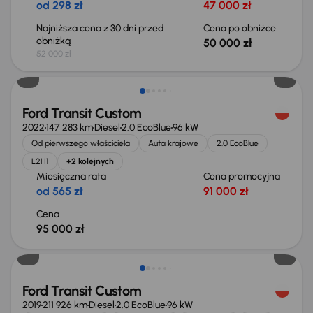
od 298 zł
47 000 zł
Najniższa cena z 30 dni przed
Cena po obniżce
obniżką
50 000 zł
52 000 zł
Świeżo skupione
Ford Transit Custom
2022
147 283 km
Diesel
2.0 EcoBlue
96 kW
Od pierwszego właściciela
Auta krajowe
2.0 EcoBlue
L2H1
+2 kolejnych
Miesięczna rata
Cena promocyjna
od 565 zł
91 000 zł
Cena
95 000 zł
Taniej o 1 000 zł
Ford Transit Custom
2019
211 926 km
Diesel
2.0 EcoBlue
96 kW