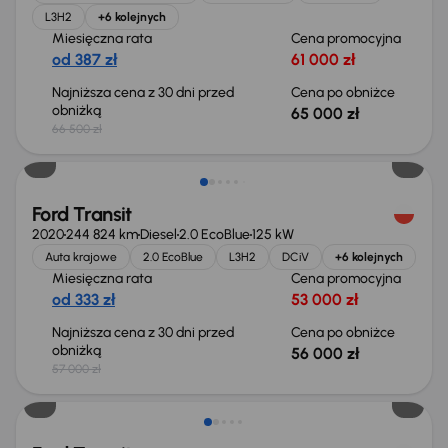
L3H2
+6 kolejnych
Miesięczna rata
Cena promocyjna
od 387 zł
61 000 zł
Najniższa cena z 30 dni przed
Cena po obniżce
obniżką
65 000 zł
66 500 zł
Taniej o 1 000 zł
Ford Transit
2020
244 824 km
Diesel
2.0 EcoBlue
125 kW
Auta krajowe
2.0 EcoBlue
L3H2
DCiV
+6 kolejnych
Miesięczna rata
Cena promocyjna
od 333 zł
53 000 zł
Najniższa cena z 30 dni przed
Cena po obniżce
obniżką
56 000 zł
57 000 zł
Taniej o 1 500 zł