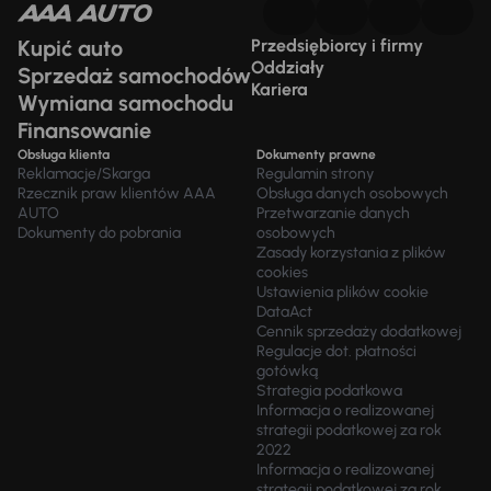
Kupić auto
Przedsiębiorcy i firmy
Oddziały
Sprzedaż samochodów
Kariera
Wymiana samochodu
Finansowanie
Obsługa klienta
Dokumenty prawne
Reklamacje/Skarga
Regulamin strony
Rzecznik praw klientów AAA
Obsługa danych osobowych
AUTO
Przetwarzanie danych
Dokumenty do pobrania
osobowych
Zasady korzystania z plików
cookies
Ustawienia plików cookie
DataAct
Cennik sprzedaży dodatkowej
Regulacje dot. płatności
gotówką
Strategia podatkowa
Informacja o realizowanej
strategii podatkowej za rok
2022
Informacja o realizowanej
strategii podatkowej za rok