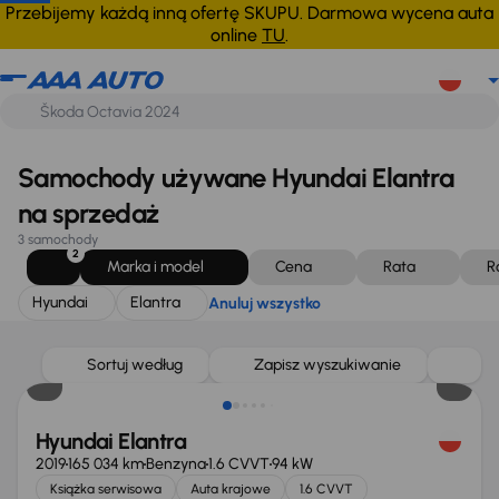
Hyundai
Elantra
Anuluj wszystko
Przebijemy każdą inną ofertę SKUPU. Darmowa wycena auta
online
TU
.
Samochody używane Hyundai Elantra
na sprzedaż
3 samochody
2
Marka i model
Cena
Rata
R
Hyundai
Elantra
Anuluj wszystko
Sortuj według
Zapisz wyszukiwanie
Hyundai Elantra
2019
165 034 km
Benzyna
1.6 CVVT
94 kW
Książka serwisowa
Auta krajowe
1.6 CVVT