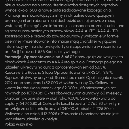
aktualizowana na bieżąco; średnia liczba dostępnych pojazdów
wynosi około 1500, a nowe auta są dodawane każdego dnia.
Promocji nie można łączyć z innymi aktualnie obowiązującymi
promocjami ani rabatami, ani dochodzić do niej prawa z mocą
wsteczną. Szczegółowe informacje o zasadach promocji udzielane
są przez upoważnionych pracowników AAA AUTO. AAA AUTO
zastrzega sobie prawo do zawarcia umowy wyłącznie w formie
pisemnej. Prezentowane informacje mają charakter wyłącznie
informacyjny i nie stanowią oferty ani zapewnienia w rozumieniu
art. 66 § 1 oraz art. 556 Kodeksu cywilnego.
Promocja „Oprocentowanie od 6,65%”
obowiązuje we wszystkich
placówkach Autocentrum AAA Auto sp. z o.o. Promocja polega na
udzieleniu kredytu na auto z oprocentowaniem od 6,65%.
Rzeczywista Roczna Stopa Oprocentowania („RRSO“): 9,81%.
Reprezentatywny przykład: Samochód marki Opel Insignia rocznik
2019, cena samochodu 52 000 zł, wkład własny 0%. Całkowita
kwota kredytu konsumenckiego 52 000 zł, 60 miesięcznych rat
równych po 1079,43zł. Okres obowiązywania umowy: 60 miesięcy.
Oprocentowanie stałe w skali roku: 9,00%. Całkowita kwota do
zapłaty: 64 765,80 zł. Całkowity koszt kredytu: 12 765,80 zł (w tym
prowizja za udzielenie kredytu 1 040,00 zł, odsetki 11 725,80 zł).
Wyliczenie na dzień 11.12.2025 r. Zawarcie ubezpieczenia nie jest
warunkiem udzielenia kredytu.
Pokaż wszystko