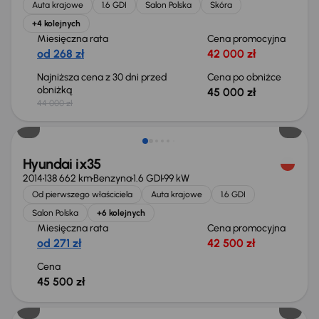
Auta krajowe
1.6 GDI
Salon Polska
Skóra
+4 kolejnych
Miesięczna rata
Cena promocyjna
od 268 zł
42 000 zł
Najniższa cena z 30 dni przed
Cena po obniżce
obniżką
45 000 zł
44 000 zł
Możliwość odliczenia VAT
Hyundai ix35
2014
138 662 km
Benzyna
1.6 GDI
99 kW
Od pierwszego właściciela
Auta krajowe
1.6 GDI
Salon Polska
+6 kolejnych
Miesięczna rata
Cena promocyjna
od 271 zł
42 500 zł
Cena
45 500 zł
Extra zniżka 2 650 zł