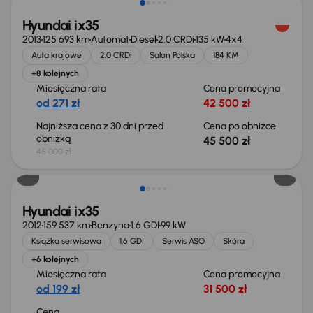
Hyundai ix35
2013
125 693 km
Automat
Diesel
2.0 CRDi
135 kW
4x4
Auta krajowe
2.0 CRDi
Salon Polska
184 KM
+8 kolejnych
Miesięczna rata
Cena promocyjna
od 271 zł
42 500 zł
Najniższa cena z 30 dni przed
Cena po obniżce
obniżką
45 500 zł
45 000 zł
Hyundai ix35
2012
159 537 km
Benzyna
1.6 GDI
99 kW
Książka serwisowa
1.6 GDI
Serwis ASO
Skóra
+6 kolejnych
Miesięczna rata
Cena promocyjna
od 199 zł
31 500 zł
Cena