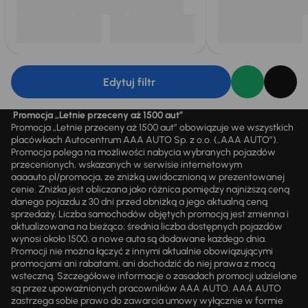
Edytuj filtr
Promocja „Letnie przeceny aż 1500 aut”
Promocja „Letnie przeceny aż 1500 aut” obowiązuje we wszystkich
placówkach Autocentrum AAA AUTO Sp. z o.o. („AAA AUTO”).
Promocja polega na możliwości nabycia wybranych pojazdów
przecenionych, wskazanych w serwisie internetowym
aaaauto.pl/promocja, ze zniżką uwidocznioną w prezentowanej
cenie. Zniżka jest obliczana jako różnica pomiędzy najniższą ceną
danego pojazdu z 30 dni przed obniżką a jego aktualną ceną
sprzedaży. Liczba samochodów objętych promocją jest zmienna i
aktualizowana na bieżąco; średnia liczba dostępnych pojazdów
wynosi około 1500, a nowe auta są dodawane każdego dnia.
Promocji nie można łączyć z innymi aktualnie obowiązującymi
promocjami ani rabatami, ani dochodzić do niej prawa z mocą
wsteczną. Szczegółowe informacje o zasadach promocji udzielane
są przez upoważnionych pracowników AAA AUTO. AAA AUTO
zastrzega sobie prawo do zawarcia umowy wyłącznie w formie