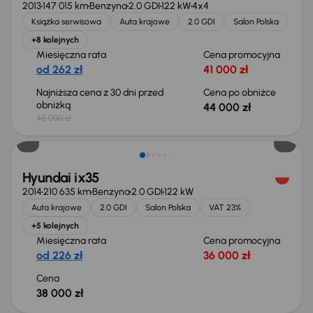
2013
147 015 km
Benzyna
2.0 GDI
122 kW
4x4
Książka serwisowa
Auta krajowe
2.0 GDI
Salon Polska
+8 kolejnych
Miesięczna rata
Cena promocyjna
od 262 zł
41 000 zł
Najniższa cena z 30 dni przed
Cena po obniżce
obniżką
44 000 zł
45 000 zł
Możliwość odliczenia VAT
Hyundai ix35
2014
210 635 km
Benzyna
2.0 GDI
122 kW
Auta krajowe
2.0 GDI
Salon Polska
VAT 23%
+5 kolejnych
Miesięczna rata
Cena promocyjna
od 226 zł
36 000 zł
Cena
38 000 zł