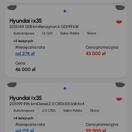
Hyundai ix35
2015
144 058 km
Benzyna
1.6 GDI
99 kW
Auta krajowe
1.6 GDI
Salon Polska
Skóra
+5 kolejnych
Miesięczna rata
Cena promocyjna
od 274 zł
43 000 zł
Cena
46 000 zł
Hyundai ix35
2011
199 496 km
Diesel
2.0 CRDi
100 kW
4x4
Auta krajowe
2.0 CRDi
Salon Polska
Skóra
+4 kolejnych
Miesięczna rata
Cena promocyjna
od 179 zł
29 000 zł