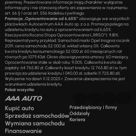
pisemnej. Prezentowane informacje mają charakter wyłącznie
informacyjny i nie stanowią oferty ani zapewnienia w rozumieniu
art. 66 § 1 oraz art. 556 Kodeksu cywilnego.
Promocja „Oprocentowanie od 6,65%”
obowiązuje we wszystkich
placówkach Autocentrum AAA Auto sp. z o.o. Promocja polega na
udzieleniu kredytu na auto z oprocentowaniem od 6,65%.
Rzeczywista Roczna Stopa Oprocentowania („RRSO“): 9,81%.
Reprezentatywny przykład: Samochód marki Opel Insignia rocznik
2019, cena samochodu 52 000 zł, wkład własny 0%. Całkowita
kwota kredytu konsumenckiego 52 000 zł, 60 miesięcznych rat
równych po 1079,43zł. Okres obowiązywania umowy: 60 miesięcy.
Oprocentowanie stałe w skali roku: 9,00%. Całkowita kwota do
zapłaty: 64 765,80 zł. Całkowity koszt kredytu: 12 765,80 zł (w tym
prowizja za udzielenie kredytu 1 040,00 zł, odsetki 11 725,80 zł).
Wyliczenie na dzień 11.12.2025 r. Zawarcie ubezpieczenia nie jest
warunkiem udzielenia kredytu.
Pokaż wszystko
Kupić auto
Przedsiębiorcy i firmy
Oddziały
Sprzedaż samochodów
Kariera
Wymiana samochodu
Finansowanie