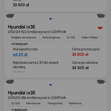
33 500 zł
Taniej o 1 000 zł
Hyundai ix35
2012
124 922 km
Benzyna
1.6 GDI
99 kW
Książka serwisowa
Auta krajowe
1.6 GDI
Salon Polska
+6 kolejnych
Miesięczna rata
Cena promocyjna
od 211 zł
33 500 zł
Najniższa cena z 30 dni przed
Cena po obniżce
obniżką
35 500 zł
36 500 zł
Hyundai ix35
2013
201 086 km
Benzyna
1.6 GDI
99 kW
1.6 GDI
Klimatronic
Tempomat
Parktronic
+1 kolejnych