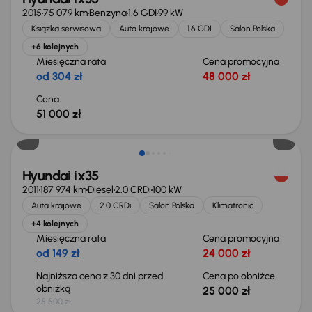
2015
75 079 km
Benzyna
1.6 GDI
99 kW
Książka serwisowa
Auta krajowe
1.6 GDI
Salon Polska
+6 kolejnych
Miesięczna rata
Cena promocyjna
od 304 zł
48 000 zł
Cena
51 000 zł
Taniej o 500 zł
Hyundai ix35
2011
187 974 km
Diesel
2.0 CRDi
100 kW
Auta krajowe
2.0 CRDi
Salon Polska
Klimatronic
+4 kolejnych
Miesięczna rata
Cena promocyjna
od 149 zł
24 000 zł
Najniższa cena z 30 dni przed
Cena po obniżce
obniżką
25 000 zł
25 500 zł