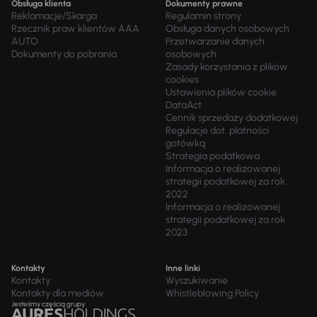
Obsługa klienta
Dokumenty prawne
Reklamacje/Skarga
Regulamin strony
Rzecznik praw klientów AAA
Obsługa danych osobowych
AUTO
Przetwarzanie danych
Dokumenty do pobrania
osobowych
Zasady korzystania z plików
cookies
Ustawienia plików cookie
DataAct
Cennik sprzedaży dodatkowej
Regulacje dot. płatności
gotówką
Strategia podatkowa
Informacja o realizowanej
strategii podatkowej za rok
2022
Informacja o realizowanej
strategii podatkowej za rok
2023
Kontakty
Inne linki
Kontakty
Wyszukiwanie
Kontakty dla mediów
Whistleblowing Policy
Jesteśmy częścią grupy