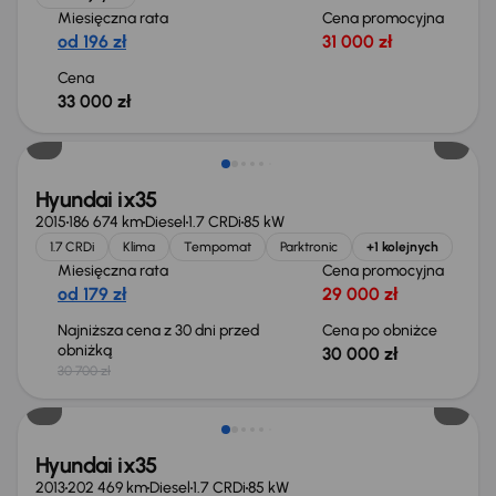
Miesięczna rata
Cena promocyjna
od 196 zł
31 000 zł
Cena
33 000 zł
Taniej o 700 zł
Hyundai ix35
2015
186 674 km
Diesel
1.7 CRDi
85 kW
1.7 CRDi
Klima
Tempomat
Parktronic
+1 kolejnych
Miesięczna rata
Cena promocyjna
od 179 zł
29 000 zł
Najniższa cena z 30 dni przed
Cena po obniżce
obniżką
30 000 zł
30 700 zł
Hyundai ix35
2013
202 469 km
Diesel
1.7 CRDi
85 kW