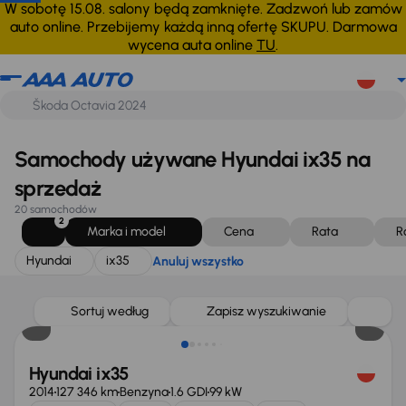
Hyundai
ix35
Anuluj wszystko
W sobotę 15.08. salony będą zamknięte. Zadzwoń lub zamów
auto online. Przebijemy każdą inną ofertę SKUPU. Darmowa
wycena auta online
TU
.
Samochody używane Hyundai ix35 na
sprzedaż
20 samochodów
2
Marka i model
Cena
Rata
R
Hyundai
ix35
Anuluj wszystko
Sortuj według
Zapisz wyszukiwanie
Hyundai ix35
2014
127 346 km
Benzyna
1.6 GDI
99 kW