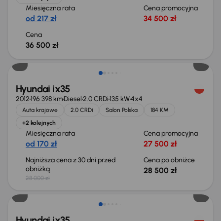
Miesięczna rata
Cena promocyjna
od 217 zł
34 500 zł
Cena
36 500 zł
Hyundai ix35
2012
196 398 km
Diesel
2.0 CRDi
135 kW
4x4
Auta krajowe
2.0 CRDi
Salon Polska
184 KM
+2 kolejnych
Miesięczna rata
Cena promocyjna
od 170 zł
27 500 zł
Najniższa cena z 30 dni przed
Cena po obniżce
obniżką
28 500 zł
28 000 zł
Hyundai ix35