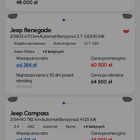
48 000 zł
Taniej o 500 zł
Jeep Renegade
2018
33 670 km
Automat
Benzyna
1.3 T-GDI
110 kW
Książka serwisowa
Auta krajowe
1.3 T-GDI
Salon Polska
+5 kolejnych
Miesięczna rata
Cena promocyjna
od 384 zł
60 500 zł
Najniższa cena z 30 dni przed
Cena po obniżce
obniżką
64 500 zł
65 000 zł
Świeżo skupione
Jeep Compass
2014
140 782 km
Automat
Benzyna
2.4
125 kW
2.4
GAZ
Automat
Skóra
+4 kolejnych
Miesięczna rata
Cena promocyjna
od 214 zł
34 000 zł