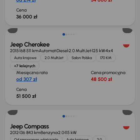
Cena
36 000 zł
Jeep Cherokee
2015
168 511 km
Automat
Diesel
2.0 MultiJet
125 kW
4x4
Auta krajowe
2.0 MultiJet
Salon Polska
170 KM
+7 kolejnych
Miesięczna rata
Cena promocyjna
od 307 zł
48 500 zł
Cena
51 500 zł
Taniej o 1 000 zł
Jeep Compass
2012
136 843 km
Benzyna
2.0
115 kW
Od pierwszego właściciela
Auta krajowe
2.0