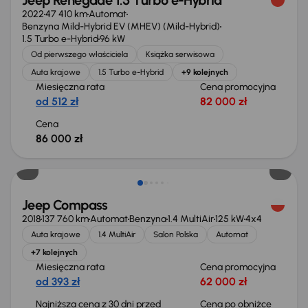
Jeep Renegade 1.5 Turbo e-Hybrid
2022
47 410 km
Automat
Benzyna Mild-Hybrid EV (MHEV) (Mild-Hybrid)
1.5 Turbo e-Hybrid
96 kW
Od pierwszego właściciela
Książka serwisowa
Auta krajowe
1.5 Turbo e-Hybrid
+9 kolejnych
Miesięczna rata
Cena promocyjna
od 512 zł
82 000 zł
Cena
86 000 zł
Jeep Compass
2018
137 760 km
Automat
Benzyna
1.4 MultiAir
125 kW
4x4
Auta krajowe
1.4 MultiAir
Salon Polska
Automat
+7 kolejnych
Miesięczna rata
Cena promocyjna
od 393 zł
62 000 zł
Najniższa cena z 30 dni przed
Cena po obniżce