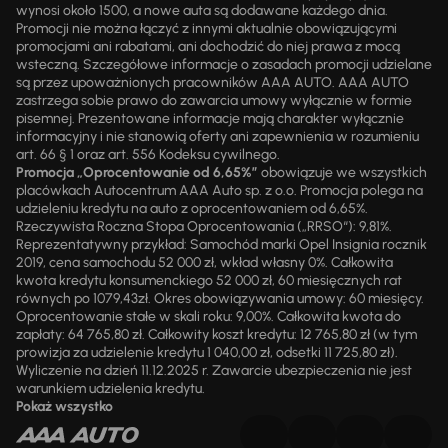
wynosi około 1500, a nowe auta są dodawane każdego dnia.
Promocji nie można łączyć z innymi aktualnie obowiązującymi
promocjami ani rabatami, ani dochodzić do niej prawa z mocą
wsteczną. Szczegółowe informacje o zasadach promocji udzielane
są przez upoważnionych pracowników AAA AUTO. AAA AUTO
zastrzega sobie prawo do zawarcia umowy wyłącznie w formie
pisemnej. Prezentowane informacje mają charakter wyłącznie
informacyjny i nie stanowią oferty ani zapewnienia w rozumieniu
art. 66 § 1 oraz art. 556 Kodeksu cywilnego.
Promocja „Oprocentowanie od 6,65%”
obowiązuje we wszystkich
placówkach Autocentrum AAA Auto sp. z o.o. Promocja polega na
udzieleniu kredytu na auto z oprocentowaniem od 6,65%.
Rzeczywista Roczna Stopa Oprocentowania („RRSO“): 9,81%.
Reprezentatywny przykład: Samochód marki Opel Insignia rocznik
2019, cena samochodu 52 000 zł, wkład własny 0%. Całkowita
kwota kredytu konsumenckiego 52 000 zł, 60 miesięcznych rat
równych po 1079,43zł. Okres obowiązywania umowy: 60 miesięcy.
Oprocentowanie stałe w skali roku: 9,00%. Całkowita kwota do
zapłaty: 64 765,80 zł. Całkowity koszt kredytu: 12 765,80 zł (w tym
prowizja za udzielenie kredytu 1 040,00 zł, odsetki 11 725,80 zł).
Wyliczenie na dzień 11.12.2025 r. Zawarcie ubezpieczenia nie jest
warunkiem udzielenia kredytu.
Pokaż wszystko