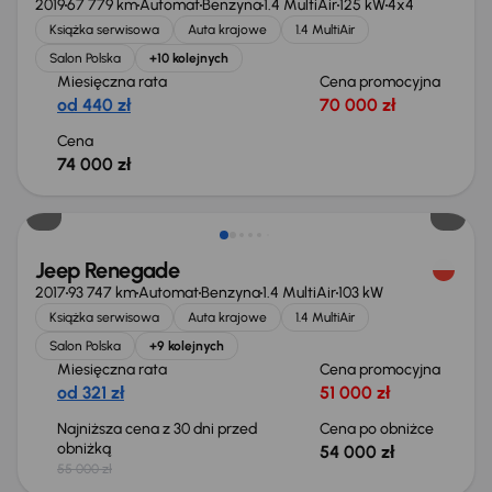
2019
67 779 km
Automat
Benzyna
1.4 MultiAir
125 kW
4x4
Książka serwisowa
Auta krajowe
1.4 MultiAir
Salon Polska
+10 kolejnych
Miesięczna rata
Cena promocyjna
od 440 zł
70 000 zł
Cena
74 000 zł
Taniej o 1 000 zł
Jeep Renegade
2017
93 747 km
Automat
Benzyna
1.4 MultiAir
103 kW
Książka serwisowa
Auta krajowe
1.4 MultiAir
Salon Polska
+9 kolejnych
Miesięczna rata
Cena promocyjna
od 321 zł
51 000 zł
Najniższa cena z 30 dni przed
Cena po obniżce
obniżką
54 000 zł
55 000 zł
Taniej o 1 000 zł