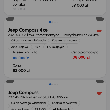
Najniższa cena z 30 dni przed
Cena po obniżce
obniżką
59 000 zł
58 000 zł
Możliwość odliczenia VAT
Jeep Compass 4xe
2023
40 806 km
Automat
Benzyna + Hybryda
4xe
177 kW
4x4
Od pierwszego właściciela
Książka serwisowa
Auta krajowe
4xe
+10 kolejnych
Miesięczna rata
Cena promocyjna
na miarę
108 000 zł
Cena
112 000 zł
Świeżo skupione
Jeep Compass
2021
45 287 km
Benzyna
1.3 T-GDI
96 kW
Od pierwszego właściciela
Książka serwisowa
Auta krajowe
1.3 T-GDI
+9 kolejnych