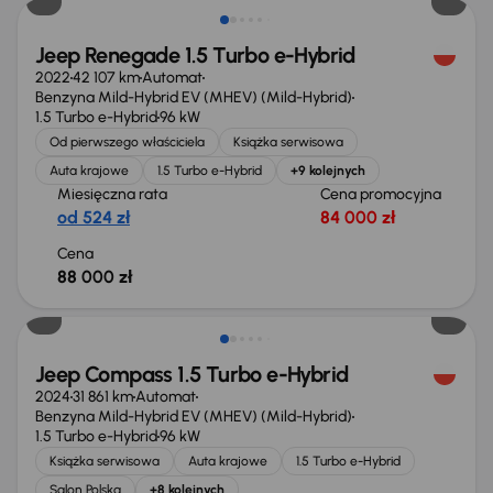
Jeep Renegade 1.5 Turbo e-Hybrid
2022
42 107 km
Automat
Benzyna Mild-Hybrid EV (MHEV) (Mild-Hybrid)
1.5 Turbo e-Hybrid
96 kW
Od pierwszego właściciela
Książka serwisowa
Auta krajowe
1.5 Turbo e-Hybrid
+9 kolejnych
Miesięczna rata
Cena promocyjna
od 524 zł
84 000 zł
Cena
88 000 zł
Taniej o 1 000 zł
Jeep Compass 1.5 Turbo e-Hybrid
2024
31 861 km
Automat
Benzyna Mild-Hybrid EV (MHEV) (Mild-Hybrid)
1.5 Turbo e-Hybrid
96 kW
Książka serwisowa
Auta krajowe
1.5 Turbo e-Hybrid
Salon Polska
+8 kolejnych