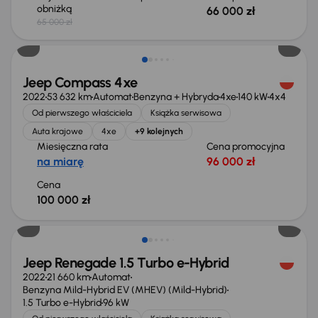
obniżką
66 000 zł
65 000 zł
Możliwość odliczenia VAT
Jeep Compass 4xe
2022
53 632 km
Automat
Benzyna + Hybryda
4xe
140 kW
4x4
Od pierwszego właściciela
Książka serwisowa
Auta krajowe
4xe
+9 kolejnych
Miesięczna rata
Cena promocyjna
na miarę
96 000 zł
Cena
100 000 zł
Możliwość odliczenia VAT
Jeep Renegade 1.5 Turbo e-Hybrid
2022
21 660 km
Automat
Benzyna Mild-Hybrid EV (MHEV) (Mild-Hybrid)
1.5 Turbo e-Hybrid
96 kW