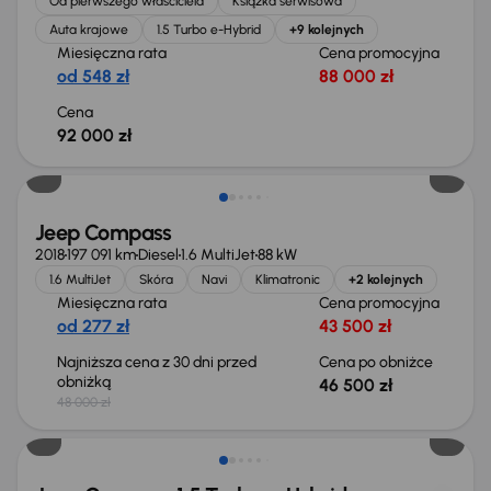
Od pierwszego właściciela
Książka serwisowa
Auta krajowe
1.5 Turbo e-Hybrid
+9 kolejnych
Miesięczna rata
Cena promocyjna
od 548 zł
88 000 zł
Cena
92 000 zł
Taniej o 1 500 zł
Jeep Compass
2018
197 091 km
Diesel
1.6 MultiJet
88 kW
1.6 MultiJet
Skóra
Navi
Klimatronic
+2 kolejnych
Miesięczna rata
Cena promocyjna
od 277 zł
43 500 zł
Najniższa cena z 30 dni przed
Cena po obniżce
obniżką
46 500 zł
48 000 zł
Taniej o 3 000 zł