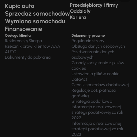
Kupić auto
Przedsiębiorcy i firmy
Oddziały
Sprzedaż samochodów
Kariera
Wymiana samochodu
Finansowanie
Obsługa klienta
Dokumenty prawne
Reklamacje/Skarga
Regulamin strony
Rzecznik praw klientów AAA
Obsługa danych osobowych
AUTO
Przetwarzanie danych
Dokumenty do pobrania
osobowych
Zasady korzystania z plików
cookies
Ustawienia plików cookie
DataAct
Cennik sprzedaży dodatkowej
Regulacje dot. płatności
gotówką
Strategia podatkowa
Informacja o realizowanej
strategii podatkowej za rok
2022
Informacja o realizowanej
strategii podatkowej za rok
2023