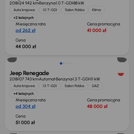
2018
124 942 km
Benzyna
1.0 T-GDI
88 kW
Auta krajowe
1.0 T-GDI
Salon Polska
Klima
+2 kolejnych
Miesięczna rata
Cena promocyjna
od 262 zł
41 000 zł
Cena
44 000 zł
Jeep Renegade
2018
107 743 km
Automat
Benzyna
1.3 T-GDI
111 kW
Auta krajowe
1.3 T-GDI
Salon Polska
GAZ
+4 kolejnych
Miesięczna rata
Cena promocyjna
od 304 zł
48 000 zł
Cena
51 000 zł