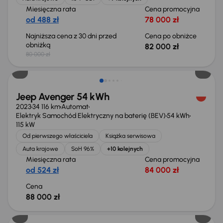
Miesięczna rata
Cena promocyjna
od 488 zł
78 000 zł
Najniższa cena z 30 dni przed
Cena po obniżce
obniżką
82 000 zł
80 000 zł
Jeep Avenger 54 kWh
2023
34 116 km
Automat
Elektryk Samochód Elektryczny na baterię (BEV)
54 kWh
115 kW
Od pierwszego właściciela
Książka serwisowa
Auta krajowe
SoH 96%
+10 kolejnych
Miesięczna rata
Cena promocyjna
od 524 zł
84 000 zł
Cena
88 000 zł
Możliwość odliczenia VAT