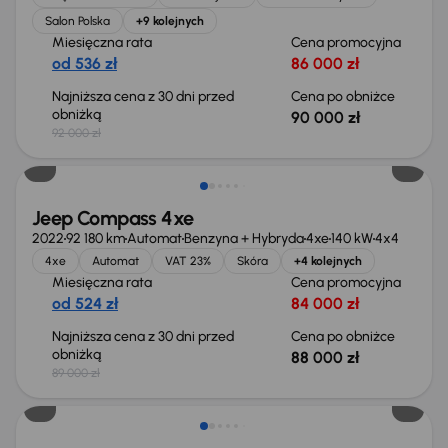
Salon Polska
+9 kolejnych
Miesięczna rata
Cena promocyjna
od 536 zł
86 000 zł
Najniższa cena z 30 dni przed
Cena po obniżce
obniżką
90 000 zł
92 000 zł
Taniej o 1 000 zł
Jeep Compass 4xe
2022
92 180 km
Automat
Benzyna + Hybryda
4xe
140 kW
4x4
4xe
Automat
VAT 23%
Skóra
+4 kolejnych
Miesięczna rata
Cena promocyjna
od 524 zł
84 000 zł
Najniższa cena z 30 dni przed
Cena po obniżce
obniżką
88 000 zł
89 000 zł
Extra zniżka 2 900 zł