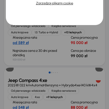
Zarządzaj plikami cookie
Jeep Compass 1.5 Turbo e-Hybrid
2024
45 191 km
Automat
Benzyna Mild-Hybrid EV (MHEV) (Mild-Hybrid)
1.5 Turbo e-Hybrid
96 kW
Od pierwszego właściciela
Książka serwisowa
Auta krajowe
1.5 Turbo e-Hybrid
+10 kolejnych
Miesięczna rata
Cena promocyjna
od 589 zł
95 000 zł
Najniższa cena z 30 dni przed
Cena po obniżce
obniżką
99 000 zł
103 000 zł
Możliwość odliczenia VAT
Jeep Compass 4xe
2022
81 022 km
Automat
Benzyna + Hybryda
4xe
140 kW
4x4
Od pierwszego właściciela
Książka serwisowa
Auta krajowe
4xe
+9 kolejnych
Miesięczna rata
Cena promocyjna
od 548 zł
88 000 zł