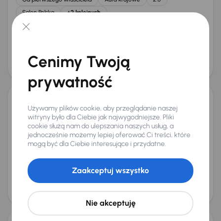
Salon Polska
+2 kolejnych
Miesięczna rata
Cena promocyjna
od 202 zł
32 000 zł
Najniższa cena z 30 dni przed
Cena po obniżce
Cenimy Twoją
obniżką
34 000 zł
35 000 zł
prywatność
Jeep Compass
Używamy plików cookie, aby przeglądanie naszej
witryny było dla Ciebie jak najwygodniejsze. Pliki
2017
117 653 km
Benzyna
1.4 MultiAir
103 kW
cookie służą nam do ulepszania naszych usług, a
Książka serwisowa
Auta krajowe
1.4 MultiAir
jednocześnie możemy lepiej oferować Ci treści, które
mogą być dla Ciebie interesujące i przydatne.
Salon Polska
+5 kolejnych
Miesięczna rata
Cena promocyjna
od 327 zł
52 000 zł
Zaakceptuj wszystko
Cena
55 000 zł
Taniej o 4 000 zł
Nie akceptuję