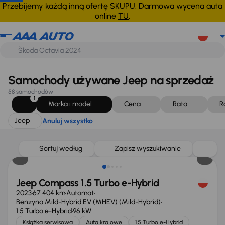
Jeep
Anuluj wszystko
Przebijemy każdą inną ofertę SKUPU. Darmowa wycena auta
online
TU
.
Samochody używane Jeep na sprzedaż
58 samochodów
1
Marka i model
Cena
Rata
R
Jeep
Anuluj wszystko
Taniej o 2 000 zł
Sortuj według
Zapisz wyszukiwanie
Jeep Compass 1.5 Turbo e-Hybrid
2023
67 404 km
Automat
Benzyna Mild-Hybrid EV (MHEV) (Mild-Hybrid)
1.5 Turbo e-Hybrid
96 kW
Książka serwisowa
Auta krajowe
1.5 Turbo e-Hybrid