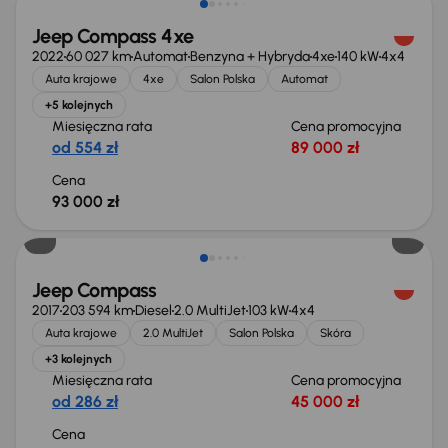
Jeep Compass 4xe
2022
60 027 km
Automat
Benzyna + Hybryda
4xe
140 kW
4x4
Auta krajowe
4xe
Salon Polska
Automat
+5 kolejnych
Miesięczna rata
Cena promocyjna
od 554 zł
89 000 zł
Cena
93 000 zł
Jeep Compass
2017
203 594 km
Diesel
2.0 MultiJet
103 kW
4x4
Auta krajowe
2.0 MultiJet
Salon Polska
Skóra
+3 kolejnych
Miesięczna rata
Cena promocyjna
od 286 zł
45 000 zł
Cena