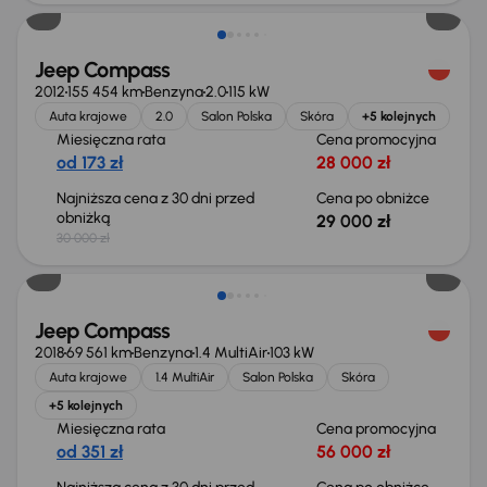
Jeep Compass
2012
155 454 km
Benzyna
2.0
115 kW
Auta krajowe
2.0
Salon Polska
Skóra
+5 kolejnych
Miesięczna rata
Cena promocyjna
od 173 zł
28 000 zł
Najniższa cena z 30 dni przed
Cena po obniżce
obniżką
29 000 zł
30 000 zł
Świeżo skupione
Jeep Compass
2018
69 561 km
Benzyna
1.4 MultiAir
103 kW
Auta krajowe
1.4 MultiAir
Salon Polska
Skóra
+5 kolejnych
Miesięczna rata
Cena promocyjna
od 351 zł
56 000 zł