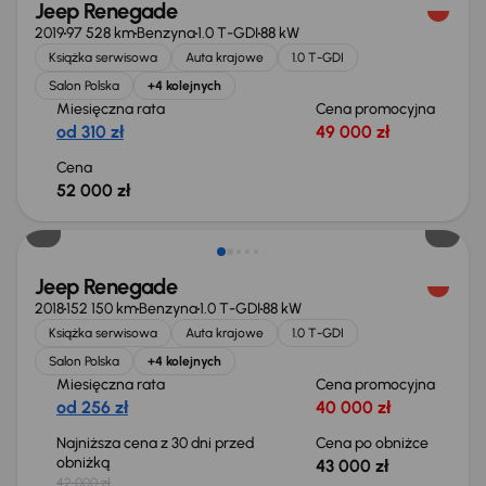
Jeep Renegade
2019
97 528 km
Benzyna
1.0 T-GDI
88 kW
Książka serwisowa
Auta krajowe
1.0 T-GDI
Salon Polska
+4 kolejnych
Miesięczna rata
Cena promocyjna
od 310 zł
49 000 zł
Cena
52 000 zł
Jeep Renegade
2018
152 150 km
Benzyna
1.0 T-GDI
88 kW
Książka serwisowa
Auta krajowe
1.0 T-GDI
Salon Polska
+4 kolejnych
Miesięczna rata
Cena promocyjna
od 256 zł
40 000 zł
Najniższa cena z 30 dni przed
Cena po obniżce
obniżką
43 000 zł
42 000 zł