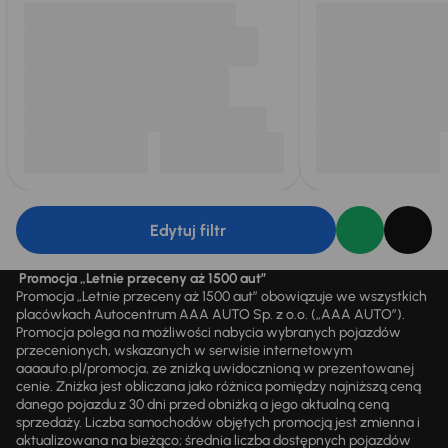
Edytuj filtr
Promocja „Letnie przeceny aż 1500 aut”
Promocja „Letnie przeceny aż 1500 aut” obowiązuje we wszystkich
placówkach Autocentrum AAA AUTO Sp. z o.o. („AAA AUTO”).
Promocja polega na możliwości nabycia wybranych pojazdów
przecenionych, wskazanych w serwisie internetowym
aaaauto.pl/promocja, ze zniżką uwidocznioną w prezentowanej
cenie. Zniżka jest obliczana jako różnica pomiędzy najniższą ceną
danego pojazdu z 30 dni przed obniżką a jego aktualną ceną
sprzedaży. Liczba samochodów objętych promocją jest zmienna i
aktualizowana na bieżąco; średnia liczba dostępnych pojazdów