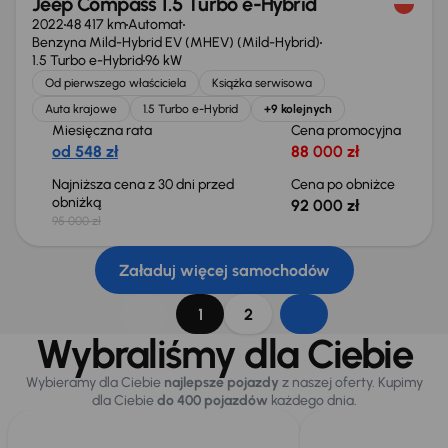
Jeep Compass 1.5 Turbo e-Hybrid
2022
48 417 km
Automat
Benzyna Mild-Hybrid EV (MHEV) (Mild-Hybrid)
1.5 Turbo e-Hybrid
96 kW
Od pierwszego właściciela
Książka serwisowa
Auta krajowe
1.5 Turbo e-Hybrid
+9 kolejnych
Miesięczna rata
Cena promocyjna
od 548 zł
88 000 zł
Najniższa cena z 30 dni przed
Cena po obniżce
obniżką
92 000 zł
95 000 zł
Załaduj więcej samochodów
1
2
Wybraliśmy dla Ciebie
Wybieramy dla Ciebie
najlepsze pojazdy
z naszej oferty. Kupimy
dla Ciebie
do 400 pojazdów
każdego dnia.