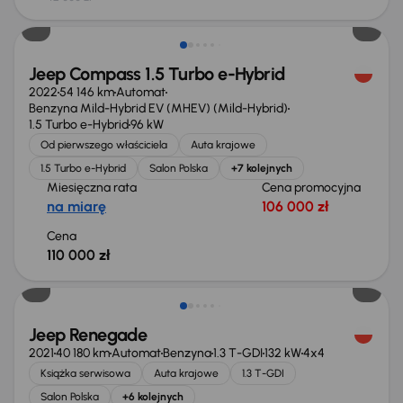
Możliwość odliczenia VAT
Jeep Compass 1.5 Turbo e-Hybrid
2022
54 146 km
Automat
Benzyna Mild-Hybrid EV (MHEV) (Mild-Hybrid)
1.5 Turbo e-Hybrid
96 kW
Od pierwszego właściciela
Auta krajowe
1.5 Turbo e-Hybrid
Salon Polska
+7 kolejnych
Miesięczna rata
Cena promocyjna
na miarę
106 000 zł
Cena
110 000 zł
Możliwość odliczenia VAT
Jeep Renegade
2021
40 180 km
Automat
Benzyna
1.3 T-GDI
132 kW
4x4
Książka serwisowa
Auta krajowe
1.3 T-GDI
Salon Polska
+6 kolejnych