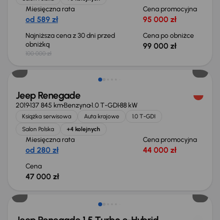
Miesięczna rata
Cena promocyjna
od 589 zł
95 000 zł
Najniższa cena z 30 dni przed
Cena po obniżce
obniżką
99 000 zł
100 000 zł
Świeżo skupione
Jeep Renegade
2019
137 845 km
Benzyna
1.0 T-GDI
88 kW
Książka serwisowa
Auta krajowe
1.0 T-GDI
Salon Polska
+4 kolejnych
Miesięczna rata
Cena promocyjna
od 280 zł
44 000 zł
Cena
47 000 zł
Możliwość odliczenia VAT