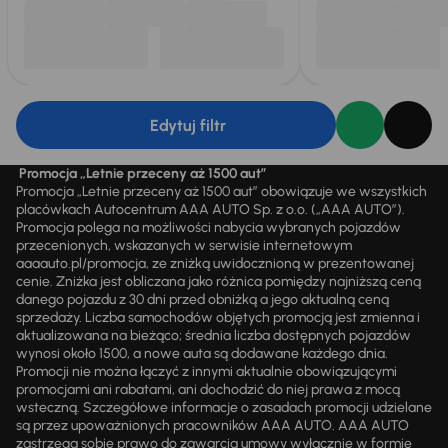
Edytuj filtr
Promocja „Letnie przeceny aż 1500 aut”
Promocja „Letnie przeceny aż 1500 aut” obowiązuje we wszystkich
placówkach Autocentrum AAA AUTO Sp. z o.o. („AAA AUTO”).
Promocja polega na możliwości nabycia wybranych pojazdów
przecenionych, wskazanych w serwisie internetowym
aaaauto.pl/promocja, ze zniżką uwidocznioną w prezentowanej
cenie. Zniżka jest obliczana jako różnica pomiędzy najniższą ceną
danego pojazdu z 30 dni przed obniżką a jego aktualną ceną
sprzedaży. Liczba samochodów objętych promocją jest zmienna i
aktualizowana na bieżąco; średnia liczba dostępnych pojazdów
wynosi około 1500, a nowe auta są dodawane każdego dnia.
Promocji nie można łączyć z innymi aktualnie obowiązującymi
promocjami ani rabatami, ani dochodzić do niej prawa z mocą
wsteczną. Szczegółowe informacje o zasadach promocji udzielane
są przez upoważnionych pracowników AAA AUTO. AAA AUTO
zastrzega sobie prawo do zawarcia umowy wyłącznie w formie