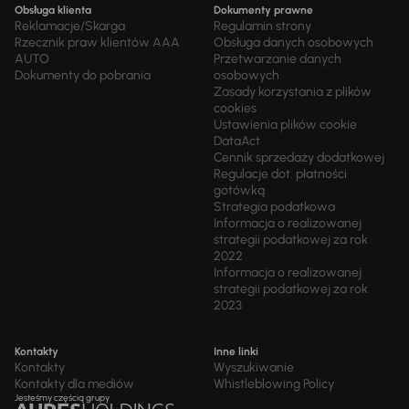
Obsługa klienta
Dokumenty prawne
Reklamacje/Skarga
Regulamin strony
Rzecznik praw klientów AAA
Obsługa danych osobowych
AUTO
Przetwarzanie danych
Dokumenty do pobrania
osobowych
Zasady korzystania z plików
cookies
Ustawienia plików cookie
DataAct
Cennik sprzedaży dodatkowej
Regulacje dot. płatności
gotówką
Strategia podatkowa
Informacja o realizowanej
strategii podatkowej za rok
2022
Informacja o realizowanej
strategii podatkowej za rok
2023
Kontakty
Inne linki
Kontakty
Wyszukiwanie
Kontakty dla mediów
Whistleblowing Policy
Jesteśmy częścią grupy