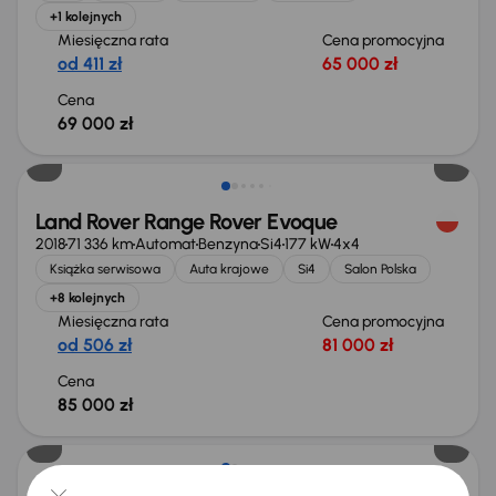
+1 kolejnych
Miesięczna rata
Cena promocyjna
od 411 zł
65 000 zł
Cena
69 000 zł
Świeżo skupione
Land Rover Range Rover Evoque
2018
71 336 km
Automat
Benzyna
Si4
177 kW
4x4
Książka serwisowa
Auta krajowe
Si4
Salon Polska
+8 kolejnych
Miesięczna rata
Cena promocyjna
od 506 zł
81 000 zł
Cena
85 000 zł
Taniej o 1 500 zł