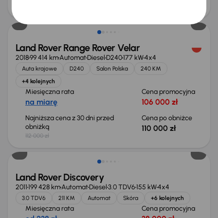
48 000 zł
Taniej o 2 000 zł
Land Rover Range Rover Velar
2018
99 414 km
Automat
Diesel
D240
177 kW
4x4
Auta krajowe
D240
Salon Polska
240 KM
+4 kolejnych
Miesięczna rata
Cena promocyjna
na miarę
106 000 zł
Najniższa cena z 30 dni przed
Cena po obniżce
obniżką
110 000 zł
112 000 zł
Land Rover Discovery
2011
199 428 km
Automat
Diesel
3.0 TDV6
155 kW
4x4
3.0 TDV6
211 KM
Automat
Skóra
+6 kolejnych
Miesięczna rata
Cena promocyjna