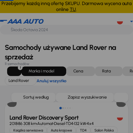
Land Rover
Anuluj wszystko
Przebijemy każdą inną ofertę SKUPU. Darmowa wycena auta
online
TU
.
Samochody używane Land Rover na
sprzedaż
11 samochodów
1
Marka i model
Cena
Rata
R
Land Rover
Anuluj wszystko
Możliwość odliczenia VAT
Sortuj według
Zapisz wyszukiwanie
Land Rover Discovery Sport
2018
86 308 km
Automat
Diesel
TD4
132 kW
4x4
Książka serwisowa
Auta krajowe
TD4
Salon Polska