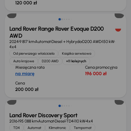
120 000 zł
Od nowego taniej o 57 000 zł
Land Rover Range Rover Evoque D200
AWD
2024
9 817 km
Automat
Diesel + Hybryda
D200 AWD
150 kW
4x4
Od pierwszego właściciela
Książka serwisowa
Auta krajowe
D200 AWD
+11 kolejnych
Miesięczna rata
Cena promocyjna
na miarę
196 000 zł
Cena
200 000 zł
Extra zniżka 3 550 zł
Land Rover Discovery Sport
2016
195 088 km
Automat
Diesel
TD4
110 kW
4x4
TD4
Automat
Klimatronic
Tempomat