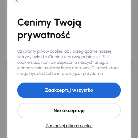
Land Rover Discovery Sport
2017
148 924 km
Automat
Diesel
TD4
132 kW
4x4
Książka serwisowa
Auta krajowe
TD4
Salon Polska
Cenimy Twoją
+10 kolejnych
Miesięczna rata
Cena promocyjna
prywatność
od 348 zł
55 500 zł
Najniższa cena z 30 dni przed
Cena po obniżce
Używamy plików cookie, aby przeglądanie naszej
obniżką
58 500 zł
witryny było dla Ciebie jak najwygodniejsze. Pliki
60 000 zł
cookie służą nam do ulepszania naszych usług, a
Taniej o 1 000 zł
jednocześnie możemy lepiej oferować Ci treści, które
mogą być dla Ciebie interesujące i przydatne.
Land Rover Range Rover Evoque
Zaakceptuj wszystko
2016
143 503 km
Diesel
eD4
110 kW
4x4
eD4
Klimatronic
Tempomat
Parktronic
+1 kolejnych
Nie akceptuję
Miesięczna rata
Cena promocyjna
od 280 zł
44 000 zł
Zarządzaj plikami cookie
Najniższa cena z 30 dni przed
Cena po obniżce
obniżką
47 000 zł