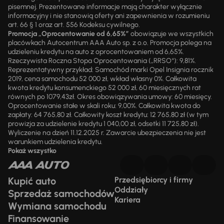
pisemnej. Prezentowane informacje mają charakter wyłącznie
informacyjny i nie stanowią oferty ani zapewnienia w rozumieniu
art. 66 § 1 oraz art. 556 Kodeksu cywilnego.
Promocja „Oprocentowanie od 6,65%”
obowiązuje we wszystkich
placówkach Autocentrum AAA Auto sp. z o.o. Promocja polega na
udzieleniu kredytu na auto z oprocentowaniem od 6,65%.
Rzeczywista Roczna Stopa Oprocentowania („RRSO“): 9,81%.
Reprezentatywny przykład: Samochód marki Opel Insignia rocznik
2019, cena samochodu 52 000 zł, wkład własny 0%. Całkowita
kwota kredytu konsumenckiego 52 000 zł, 60 miesięcznych rat
równych po 1079,43zł. Okres obowiązywania umowy: 60 miesięcy.
Oprocentowanie stałe w skali roku: 9,00%. Całkowita kwota do
zapłaty: 64 765,80 zł. Całkowity koszt kredytu: 12 765,80 zł (w tym
prowizja za udzielenie kredytu 1 040,00 zł, odsetki 11 725,80 zł).
Wyliczenie na dzień 11.12.2025 r. Zawarcie ubezpieczenia nie jest
warunkiem udzielenia kredytu.
Pokaż wszystko
Kupić auto
Przedsiębiorcy i firmy
Oddziały
Sprzedaż samochodów
Kariera
Wymiana samochodu
Finansowanie