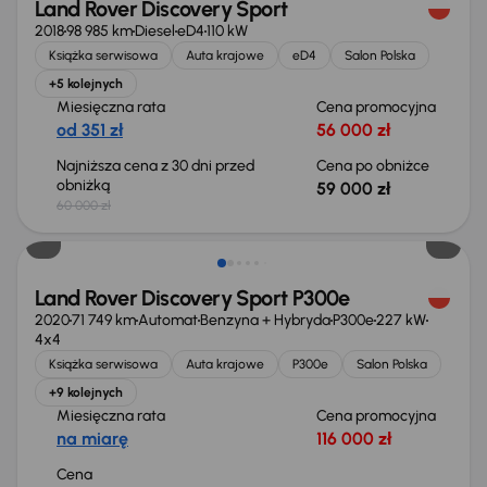
Land Rover Discovery Sport
2018
98 985 km
Diesel
eD4
110 kW
Książka serwisowa
Auta krajowe
eD4
Salon Polska
+5 kolejnych
Miesięczna rata
Cena promocyjna
od 351 zł
56 000 zł
Najniższa cena z 30 dni przed
Cena po obniżce
obniżką
59 000 zł
60 000 zł
Możliwość odliczenia VAT
Land Rover Discovery Sport P300e
2020
71 749 km
Automat
Benzyna + Hybryda
P300e
227 kW
4x4
Książka serwisowa
Auta krajowe
P300e
Salon Polska
+9 kolejnych
Miesięczna rata
Cena promocyjna
na miarę
116 000 zł
Cena