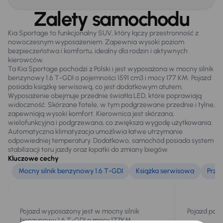
Stop Start systém
Zalety samochodu
Tempomat
Kia Sportage to funkcjonalny SUV, który łączy przestronność z
nowoczesnym wyposażeniem. Zapewnia wysoki poziom
WSP. KIEROWNICY
bezpieczeństwa i komfortu, idealny dla rodzin i aktywnych
kierowców.
Zamek centralny
Ta Kia Sportage pochodzi z Polski i jest wyposażona w mocny silnik
benzynowy 1.6 T-GDI o pojemności 1591 cm3 i mocy 177 KM. Pojazd
posiada książkę serwisową, co jest dodatkowym atutem.
Wyposażenie obejmuje przednie światła LED, które poprawiają
Na zewnątrz
widoczność. Skórzane fotele, w tym podgrzewane przednie i tylne,
Automatyczne swiatla dzienne
zapewniają wysoki komfort. Kierownica jest skórzana,
wielofunkcyjna i podgrzewana, co zwiększa wygodę użytkowania.
Bezkluczowe otwieranie auta
Automatyczna klimatyzacja umożliwia łatwe utrzymanie
odpowiedniej temperatury. Dodatkowo, samochód posiada system
Czujniki parkowania prz. i tył
stabilizacji toru jazdy oraz łopatki do zmiany biegów.
Kluczowe cechy
Dzienne swiatla LED
Mocny silnik benzynowy 1.6 T-GDI
Książka serwisowa
Prze
El. otwierany bagażnik
Elektr. składane lusterka
Pojazd wyposażony jest w mocny silnik
Pojazd posi
Elektryczne lusterka
benzynowy 1.6 T-GDI o mocy 177KM.