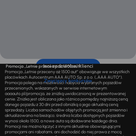
Inni zadowoleni klienci
Promocja „Letnie przeceny aż 1500 aut”
Promocja „Letnie przeceny aż 1500 aut” obowiązuje we wszystkich
placówkach Autocentrum AAA AUTO Sp. z o.o. („AAA AUTO”).
Zwycięzcy konkursów
Promocja polega na możliwości nabycia wybranych pojazdów
przecenionych, wskazanych w serwisie internetowym
aaaauto.pl/promocja, ze zniżką uwidocznioną w prezentowanej
cenie. Zniżka jest obliczana jako różnica pomiędzy najniższą ceną
danego pojazdu z 30 dni przed obniżką a jego aktualną ceną
sprzedaży. Liczba samochodów objętych promocją jest zmienna i
aktualizowana na bieżąco; średnia liczba dostępnych pojazdów
wynosi około 1500, a nowe auta są dodawane każdego dnia.
Promocji nie można łączyć z innymi aktualnie obowiązującymi
promocjami ani rabatami, ani dochodzić do niej prawa z mocą