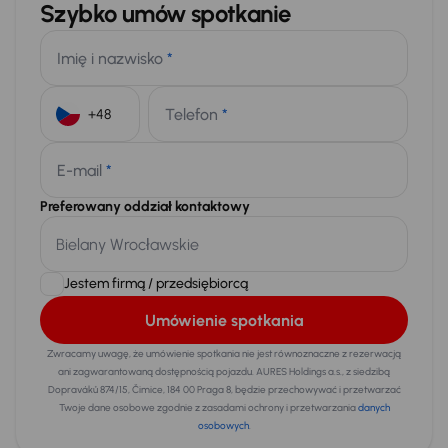
Szybko umów spotkanie
Imię i nazwisko
*
Telefon
*
+48
E-mail
*
Preferowany oddział kontaktowy
Jestem firmą / przedsiębiorcą
Umówienie spotkania
Zwracamy uwagę, że umówienie spotkania nie jest równoznaczne z rezerwacją
ani zagwarantowaną dostępnością pojazdu. AURES Holdings a.s., z siedzibą
Dopraváků 874/15, Čimice, 184 00 Praga 8, będzie przechowywać i przetwarzać
Twoje dane osobowe zgodnie z zasadami ochrony i przetwarzania
danych
osobowych
.