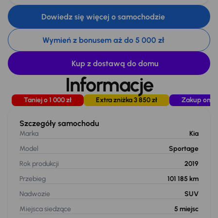
Dowiedz się więcej o samochodzie
Wymień z bonusem aż do 5 000 zł
Kup z dostawą do domu
Informacje
Taniej o 1 000 zł
Extra zniżka 3 850 zł
Zakup onli
Szczegóły samochodu
Marka
Kia
Model
Sportage
Rok produkcji
2019
Przebieg
101 185 km
Nadwozie
SUV
Miejsca siedzące
5
miejsc