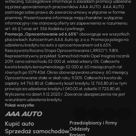
wsteczną. Szczegółowe informacje o zasadach promocji udzielane
są przez upoważnionych pracowników AAA AUTO. AAA AUTO
zastrzega sobie prawo do zawarcia umowy wyłącznie w formie
pisemnej. Prezentowane informacje mają charakter wyłącznie
informacyjny i nie stanowią oferty ani zapewnienia w rozumieniu
art. 66 § 1 oraz art. 556 Kodeksu cywilnego.
Promocja „Oprocentowanie od 6,65%”
obowiązuje we wszystkich
placówkach Autocentrum AAA Auto sp. z o.o. Promocja polega na
udzieleniu kredytu na auto z oprocentowaniem od 6,65%.
Rzeczywista Roczna Stopa Oprocentowania („RRSO“): 9,81%.
Reprezentatywny przykład: Samochód marki Opel Insignia rocznik
2019, cena samochodu 52 000 zł, wkład własny 0%. Całkowita
kwota kredytu konsumenckiego 52 000 zł, 60 miesięcznych rat
równych po 1079,43zł. Okres obowiązywania umowy: 60 miesięcy.
Oprocentowanie stałe w skali roku: 9,00%. Całkowita kwota do
zapłaty: 64 765,80 zł. Całkowity koszt kredytu: 12 765,80 zł (w tym
prowizja za udzielenie kredytu 1 040,00 zł, odsetki 11 725,80 zł).
Wyliczenie na dzień 11.12.2025 r. Zawarcie ubezpieczenia nie jest
warunkiem udzielenia kredytu.
Pokaż wszystko
Kupić auto
Przedsiębiorcy i firmy
Oddziały
Sprzedaż samochodów
Kariera