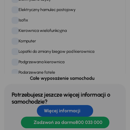
Elektryczny hamulec postojowy
Isofix
Kierownica wielofunkcyjna
Komputer
Lopatki do zmiany biegow pod kierownica
Podgrzewana kierownica
Podgrzewane fotele
Całe wyposażenie samochodu
Podgrzewanie tylnych siedzen
Przciemniane szyby
Potrzebujesz jeszcze więcej informacji o
samochodzie?
Skórzana kierownica
Więcej informacji
Skorzane siedzenia
Zadzwoń za darmo
800 033 000
Stereo