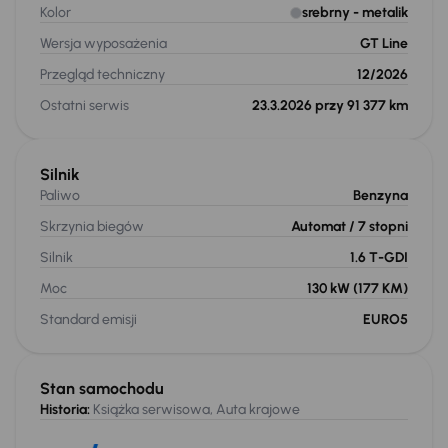
Kolor
srebrny
- metalik
Wersja wyposażenia
GT Line
Przegląd techniczny
12/2026
Ostatni serwis
23.3.2026 przy 91 377 km
Silnik
Paliwo
Benzyna
Skrzynia biegów
Automat
/ 7 stopni
Silnik
1.6 T-GDI
Moc
130 kW
(177 KM)
Standard emisji
EURO5
Stan samochodu
Historia:
Książka serwisowa, Auta krajowe