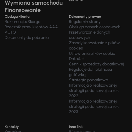
Wymiana samochodu
Finansowanie
Obsługa klienta
Dokumenty prawne
Reklamacje/Skarga
Regulamin strony
Rzecznik praw klientów AAA
Obsługa danych osobowych
AUTO
Przetwarzanie danych
Dokumenty do pobrania
osobowych
Zasady korzystania z plików
cookies
Ustawienia plików cookie
DataAct
Cennik sprzedaży dodatkowej
Regulacje dot. płatności
gotówką
Strategia podatkowa
Informacja o realizowanej
strategii podatkowej za rok
2022
Informacja o realizowanej
strategii podatkowej za rok
2023
Kontakty
Inne linki
Kontakty
Wyszukiwanie