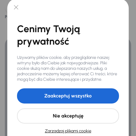
Oryginalne Alufelgi
Podoba ci się ten opis?
Tak
Nie
Przednie światła LED
Finansowanie
Cenimy Twoją
Relingi dachowe
Zyskaj lepsze warunki finansowania niż v banku.
prywatność
Światła przeciwmgielne
Tylne swiatla LED
Używamy plików cookie, aby przeglądanie naszej
witryny było dla Ciebie jak najwygodniejsze. Pliki
cookie służą nam do ulepszania naszych usług, a
Extra
jednocześnie możemy lepiej oferować Ci treści, które
mogą być dla Ciebie interesujące i przydatne.
Czujnik deszczu
Hak
Zaakceptuj wszystko
Kamera cofania
Nie akceptuję
Infotainment
Zarządzaj plikami cookie
Android Auto