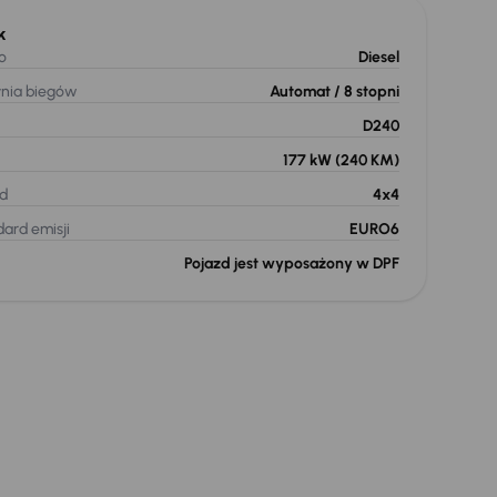
k
o
Diesel
ynia biegów
Automat
/ 8 stopni
D240
177 kW
(240 KM)
d
4x4
ard emisji
EURO6
Pojazd jest wyposażony w DPF