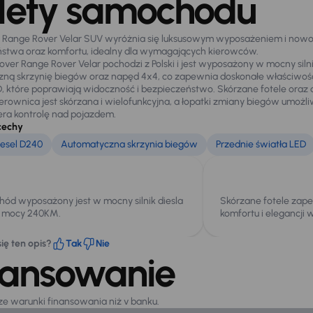
lety samochodu
r Range Rover Velar SUV wyróżnia się luksusowym wyposażeniem i no
stwa oraz komfortu, idealny dla wymagających kierowców.
over Range Rover Velar pochodzi z Polski i jest wyposażony w mocny siln
ną skrzynię biegów oraz napęd 4x4, co zapewnia doskonałe właściwoś
D, które poprawiają widoczność i bezpieczeństwo. Skórzane fotele ora
ierownica jest skórzana i wielofunkcyjna, a łopatki zmiany biegów umożli
era kontrolę nad pojazdem.
cechy
esel D240
Automatyczna skrzynia biegów
Przednie światła LED
ód wyposażony jest w mocny silnik diesla
Skórzane fotele zap
 mocy 240KM.
komfortu i elegancji 
ię ten opis?
Tak
Nie
nansowanie
sze warunki finansowania niż v banku.