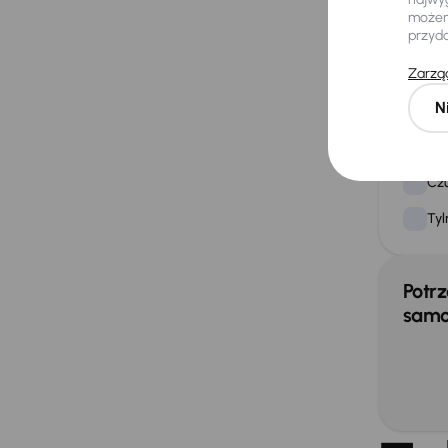
Ele
możemy
przyd
Prz
Zarząd
Świ
N
Extra
Czu
Tyl
Potrz
samo