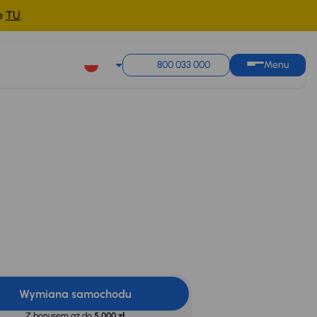
ne
TU
.
800 033 000
Menu
Wymiana samochodu
Z bonusem aż do
5 000 zł