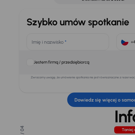
Szybko umów spotkanie
Imię i nazwisko
*
Jestem firmą / przedsiębiorcą
Zwracamy uwagę, że umówienie spotkania nie jest równoznaczne z rezerwacją
Dowiedz się więcej o samo
In
/ 04
Taniej 