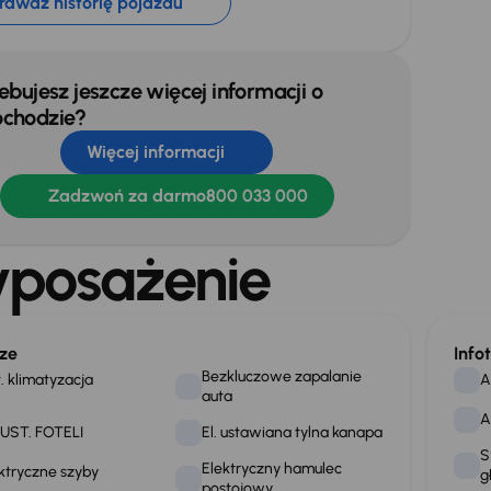
rawdź historię pojazdu
ebujesz jeszcze więcej informacji o
chodzie?
Więcej informacji
Zadzwoń za darmo
800 033 000
posażenie
ze
Info
Bezkluczowe zapalanie
. klimatyzacja
A
auta
A
 UST. FOTELI
El. ustawiana tylna kanapa
S
Elektryczny hamulec
ktryczne szyby
g
postojowy