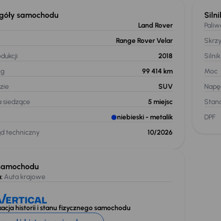
góły samochodu
Silni
Land Rover
Paliw
Range Rover Velar
Skrz
dukcji
2018
Silnik
eg
99 414 km
Moc
zie
SUV
Napę
a siedzące
5
miejsc
Stand
niebieski
- metalik
DPF
ąd techniczny
10/2026
samochodu
:
Auta krajowe
acja historii i stanu fizycznego samochodu