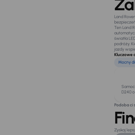
Za
Land Rove
bezpieczeń
Ten Land R
automatycz
światła LE
podróży. K
jazdy wspi
Kluczowe 
Mocny di
Samoch
D240 o
Podoba ci s
Fi
Zyskaj lep