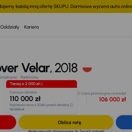
bijemy każdą inną ofertę SKUPU. Darmowa wycena auta onli
Oddziały
Kariera
Taniej o 2 000 zł
Cena po obniżce
Cena promocyjna na
110 000 zł
kredyt
matronic
Parktronic
106 000 zł
ver Velar
, 2018
Najniższa cena z 30dni
chodu
przed obniżką
112 000 zł
limatronic
Parktronic
Taniej o 2 000 zł
Cena po obniżce
Cena promocyjna na kredyt
110 000 zł
106 000 zł
Najniższa cena z 30dni przed obniżką
112 000 zł
Oblicz ratę
Atrakcyjne raty dopasowane do Twoich potrzeb