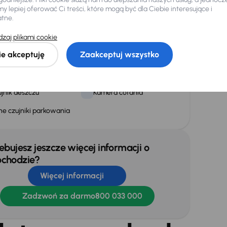
ktryczne lusterka
Oryginalne Alufelgi
 lepiej oferować Ci treści, które mogą być dla Ciebie interesujące i
atne.
ednie światła LED
Relingi dachowe
zaj plikami cookie
atła przeciwmgielne
Tylne swiatla LED
ie akceptuję
Zaakceptuj wszystko
jnik deszczu
Kamera cofania
ne czujniki parkowania
ebujesz jeszcze więcej informacji o
chodzie?
Więcej informacji
Zadzwoń za darmo
800 033 000