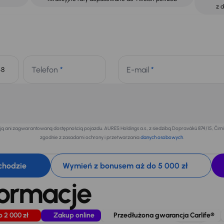
z 
Telefon
*
E-mail
*
+48
 ani zagwarantowaną dostępnością pojazdu. AURES Holdings a.s., z siedzibą Dopraváků 874/15, Či
zgodnie z zasadami ochrony i przetwarzania
danych osobowych
.
chodzie
Wymień z bonusem aż do 5 000 zł
formacje
o 2 000 zł
Zakup online
Przedłużona gwarancja Carlife®