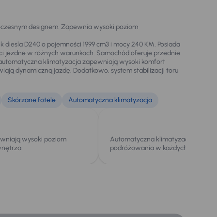
woczesnym designem. Zapewnia wysoki poziom
ik diesla D240 o pojemności 1999 cm3 i mocy 240 KM. Posiada
ci jezdne w różnych warunkach. Samochód oferuje przednie
z automatyczna klimatyzacja zapewniają wysoki komfort
wiają dynamiczną jazdę. Dodatkowo, system stabilizacji toru
Skórzane fotele
Automatyczna klimatyzacja
ewniają wysoki poziom
Automatyczna klimatyzacja zwięk
wnętrza.
podróżowania w każdych warunkac