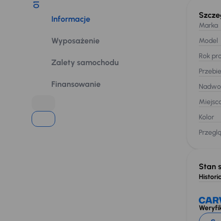
01
Szcze
Informacje
Marka
Wyposażenie
Model
Rok pro
Zalety samochodu
Przebi
Finansowanie
Nadwo
Miejsc
Kolor
Przegl
Stan 
Historia
Weryfik