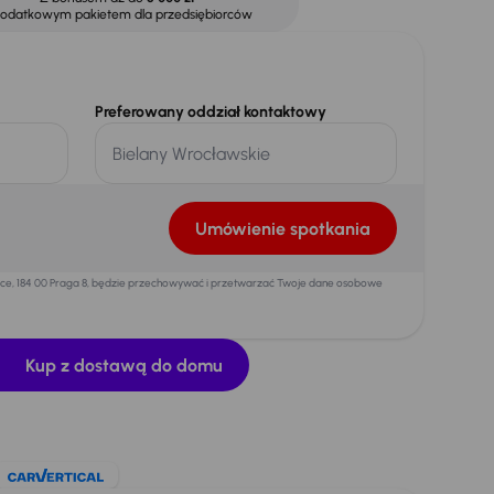
dodatkowym pakietem dla przedsiębiorców
Preferowany oddział kontaktowy
Umówienie spotkania
mice, 184 00 Praga 8, będzie przechowywać i przetwarzać Twoje dane osobowe
Kup z dostawą do domu