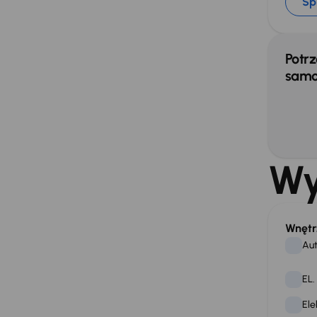
Sp
Potrz
samo
Wy
Wnętr
Aut
EL.
Ele