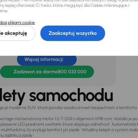
d
 lepiej oferować Ci treści, które mogą być dla Ciebie interesujące i
atne.
jnik deszczu
Kamera cofania
zaj plikami cookie
ie akceptuję
Zaakceptuj wszystko
ebujesz jeszcze więcej informacji o
chodzie?
Więcej informacji
Zadzwoń za darmo
800 033 000
lety samochodu
ge je moderné SUV, ktoré ponúka vysokú úroveň bezpečnosti a komfort
portage má benzínový motor 1.6 T-GDI s objemom 1598 ccm. Vozidlo je po 
vybavené LED prednými svetlami, ktoré zlepšujú viditeľnosť. Automatická
 multifunkčný, čo zvyšuje komfort pri jazde. Virtuálny kokpit a systém st
 zážitku z jazdy.