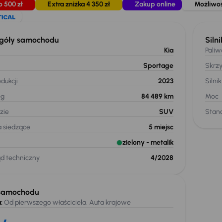
o 500 zł
Extra zniżka 4 350 zł
Zakup online
Możliwoś
góły samochodu
Silni
Kia
Paliw
Sportage
Skrz
dukcji
2023
Silnik
eg
84 489 km
Moc
zie
SUV
Stand
a siedzące
5
miejsc
zielony
- metalik
ąd techniczny
4/2028
samochodu
:
Od pierwszego właściciela, Auta krajowe