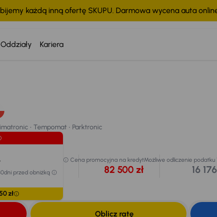
bijemy każdą inną ofertę SKUPU. Darmowa wycena auta onli
Oddziały
Kariera
Taniej o 500 zł
Cena po obniżce
86 500 zł
Cena prom
imatronic
Tempomat
Parktronic
Najniższa cena z 30dni
82
przed obniżką
chodu
87 000 zł
limatronic
Tempomat
Parktronic
Extra zniżka 4 350 zł
ł
Cena promocyjna na kredyt
Możliwe odliczenie podatku
82 500 zł
16 176
30dni przed obniżką
50 zł
Oblicz ratę