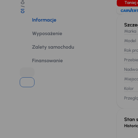
/ 04
Taniej 
01
Informacje
Szcze
Marka
Wyposażenie
Model
Zalety samochodu
Rok pro
Przebi
Finansowanie
Nadwo
Miejsc
Kolor
Przegl
Stan 
Historia