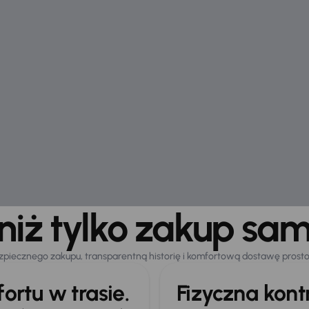
 niż tylko zakup sa
zpiecznego zakupu, transparentną historię i komfortową dostawę prost
ortu w trasie.
Fizyczna kon