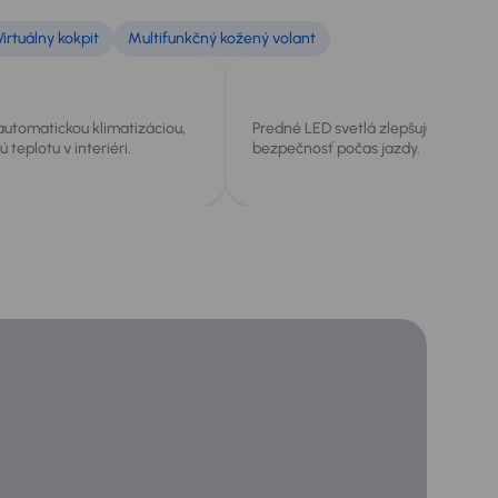
Virtuálny kokpit
Multifunkčný kožený volant
automatickou klimatizáciou,
Predné LED svetlá zlepšujú viditeľno
 teplotu v interiéri.
bezpečnosť počas jazdy.