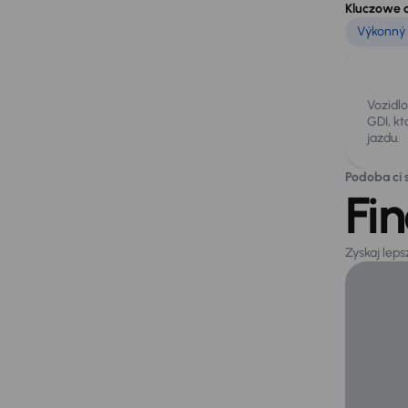
Kluczowe 
Výkonný 
Vozidl
GDI, kt
jazdu.
Podoba ci s
Fi
Zyskaj lep