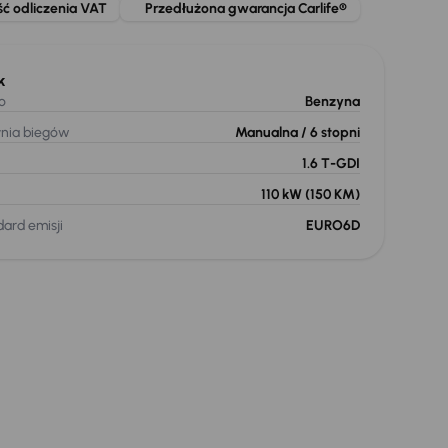
ć odliczenia VAT
Przedłużona gwarancja Carlife®
k
o
Benzyna
ynia biegów
Manualna
/ 6 stopni
1.6 T-GDI
110 kW
(150 KM)
ard emisji
EURO6D