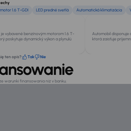
cechy
motor 1.6 T-GDI
LED predné svetlá
Automatická klimatizácia
o je vybavené benzínovým motorom 1.6 T-
Automobil disponuje 
orý poskytuje dynamický výkon a plynulú
ktorá zaisťuje príjemnú
ię ten opis?
Tak
Nie
nansowanie
sze warunki finansowania niż v banku.