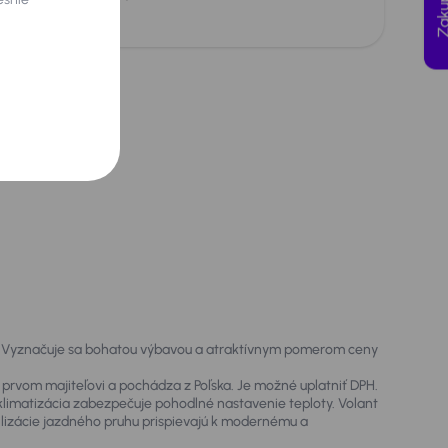
rogowych
u. Vyznačuje sa bohatou výbavou a atraktívnym pomerom ceny
prvom majiteľovi a pochádza z Poľska. Je možné uplatniť DPH.
 klimatizácia zabezpečuje pohodlné nastavenie teploty. Volant
abilizácie jazdného pruhu prispievajú k modernému a