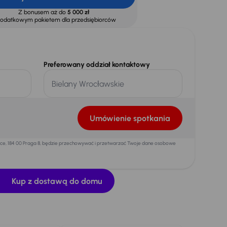
Z bonusem aż do
5 000 zł
dodatkowym pakietem dla przedsiębiorców
Preferowany oddział kontaktowy
Umówienie spotkania
mice, 184 00 Praga 8, będzie przechowywać i przetwarzać Twoje dane osobowe
Kup z dostawą do domu