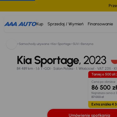
Prze
Kup
Sprzedaj / Wymień
Finansowanie
Samochody używane
Kia
Sportage
SUV
Benzyna
Kia Sportage
800 033 000
2023
84 489 km
Kia Sportage
1.6 T-GDI
Salon Polska
1. Właściciel
, 2023
VAT 23%
Kl
Taniej o 500 zł
Umówienie spotkania
Oblicz ratę
Wymiana samo
84 489 km
1.6 T-GDI
Salon Polska
1. Właściciel
VAT 23%
K
Opr. od
Taniej o 500 zł
8,25 %
24
Cena po obniżce
86 500 z
Najniższa cena z 
87 000 zł
Extra zniżka 4 3
Umówienie spotkania