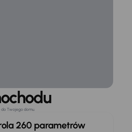
mochodu
o do Twojego domu.
trola 260 parametrów