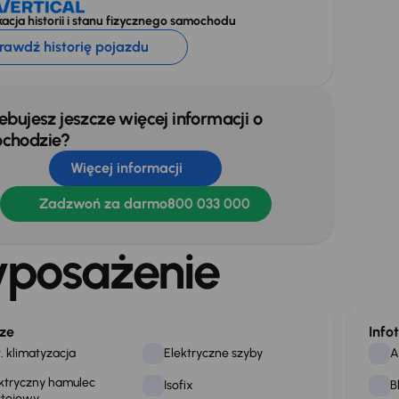
acja historii i stanu fizycznego samochodu
rawdź historię pojazdu
ebujesz jeszcze więcej informacji o
chodzie?
Więcej informacji
Zadzwoń za darmo
800 033 000
posażenie
ze
Info
. klimatyzacja
Elektryczne szyby
A
ktryczny hamulec
Isofix
B
stojowy