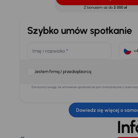
Z bonusem aż do
2 000 zł
Szybko umów spotkanie
Imię i nazwisko
*
Jestem firmą / przedsiębiorcą
Zwracamy uwagę, że umówienie spotkania nie jest równoznaczne z rezerwacją
Dowiedz się więcej o samo
In