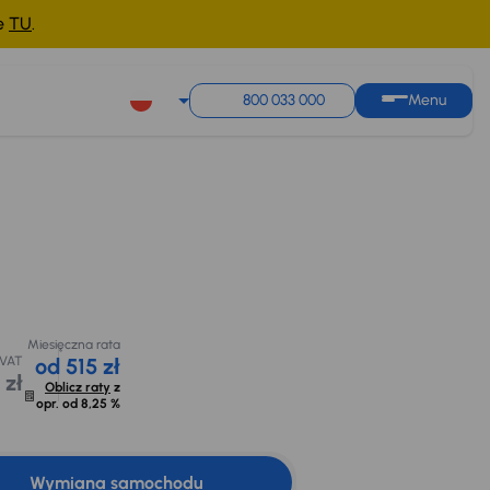
ne
TU
.
800 033 000
Menu
Miesięczna rata
ocyjna na
Możliwe odliczenie
od 515 zł
kredyt
podatku VAT
 500 zł
16 176 zł
Oblicz raty
z
opr. od
8,25 %
Miesięczna rata
 VAT
od 515 zł
 zł
Oblicz raty
z
opr. od
8,25 %
Wymiana samochodu