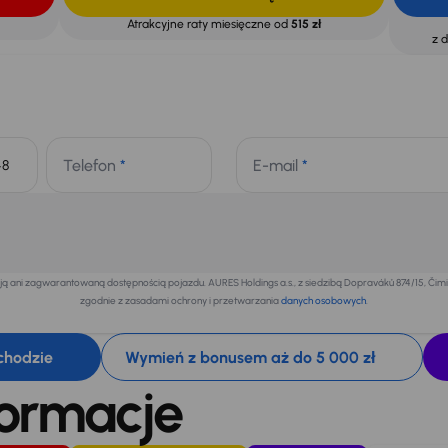
Atrakcyjne raty miesięczne od
515 zł
z 
Telefon
*
E-mail
*
+48
 ani zagwarantowaną dostępnością pojazdu. AURES Holdings a.s., z siedzibą Dopraváků 874/15, Či
zgodnie z zasadami ochrony i przetwarzania
danych osobowych
.
chodzie
Wymień z bonusem aż do 5 000 zł
formacje