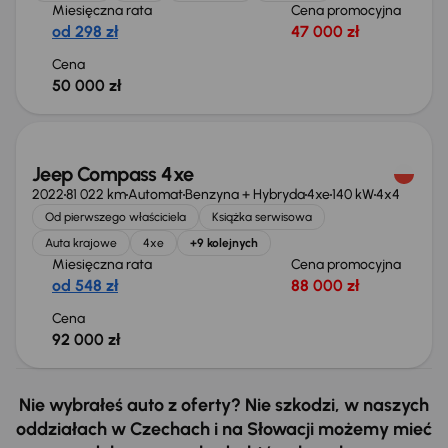
Miesięczna rata
Cena promocyjna
od 298 zł
47 000 zł
Cena
50 000 zł
Świeżo skupione
Jeep Compass 4xe
2022
81 022 km
Automat
Benzyna + Hybryda
4xe
140 kW
4x4
Od pierwszego właściciela
Książka serwisowa
Auta krajowe
4xe
+9 kolejnych
Miesięczna rata
Cena promocyjna
od 548 zł
88 000 zł
Cena
92 000 zł
Nie wybrałeś auto z oferty? Nie szkodzi, w naszych
oddziałach w Czechach i na Słowacji możemy mieć