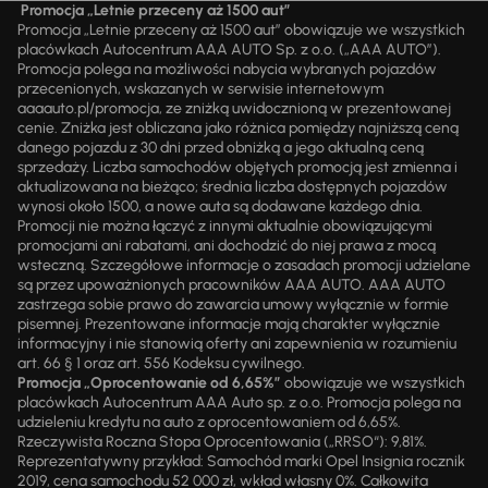
Promocja „Letnie przeceny aż 1500 aut”
Promocja „Letnie przeceny aż 1500 aut” obowiązuje we wszystkich
placówkach Autocentrum AAA AUTO Sp. z o.o. („AAA AUTO”).
Promocja polega na możliwości nabycia wybranych pojazdów
przecenionych, wskazanych w serwisie internetowym
aaaauto.pl/promocja, ze zniżką uwidocznioną w prezentowanej
cenie. Zniżka jest obliczana jako różnica pomiędzy najniższą ceną
danego pojazdu z 30 dni przed obniżką a jego aktualną ceną
sprzedaży. Liczba samochodów objętych promocją jest zmienna i
aktualizowana na bieżąco; średnia liczba dostępnych pojazdów
wynosi około 1500, a nowe auta są dodawane każdego dnia.
Promocji nie można łączyć z innymi aktualnie obowiązującymi
promocjami ani rabatami, ani dochodzić do niej prawa z mocą
wsteczną. Szczegółowe informacje o zasadach promocji udzielane
są przez upoważnionych pracowników AAA AUTO. AAA AUTO
zastrzega sobie prawo do zawarcia umowy wyłącznie w formie
pisemnej. Prezentowane informacje mają charakter wyłącznie
informacyjny i nie stanowią oferty ani zapewnienia w rozumieniu
art. 66 § 1 oraz art. 556 Kodeksu cywilnego.
Promocja „Oprocentowanie od 6,65%”
obowiązuje we wszystkich
placówkach Autocentrum AAA Auto sp. z o.o. Promocja polega na
udzieleniu kredytu na auto z oprocentowaniem od 6,65%.
Rzeczywista Roczna Stopa Oprocentowania („RRSO“): 9,81%.
Reprezentatywny przykład: Samochód marki Opel Insignia rocznik
2019, cena samochodu 52 000 zł, wkład własny 0%. Całkowita