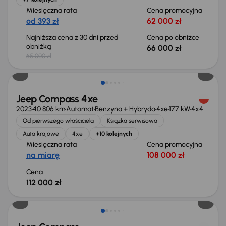
Miesięczna rata
Cena promocyjna
od 393 zł
62 000 zł
Najniższa cena z 30 dni przed
Cena po obniżce
obniżką
66 000 zł
65 000 zł
Możliwość odliczenia VAT
Jeep Compass 4xe
2023
40 806 km
Automat
Benzyna + Hybryda
4xe
177 kW
4x4
Od pierwszego właściciela
Książka serwisowa
Auta krajowe
4xe
+10 kolejnych
Miesięczna rata
Cena promocyjna
na miarę
108 000 zł
Cena
112 000 zł
Taniej o 1 000 zł