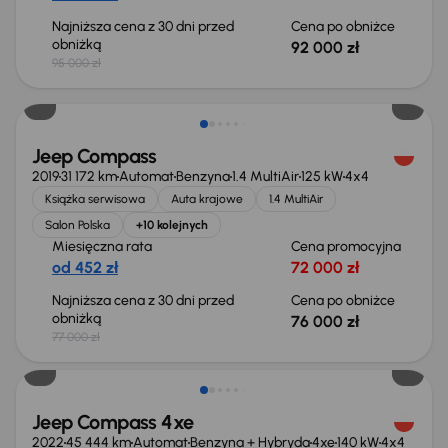
Najniższa cena z 30 dni przed
Cena po obniżce
obniżką
92 000 zł
95 000 zł
Taniej o 1 000 zł
Jeep Compass
2019
31 172 km
Automat
Benzyna
1.4 MultiAir
125 kW
4x4
Książka serwisowa
Auta krajowe
1.4 MultiAir
Salon Polska
+10 kolejnych
Miesięczna rata
Cena promocyjna
od 452 zł
72 000 zł
Najniższa cena z 30 dni przed
Cena po obniżce
obniżką
76 000 zł
77 000 zł
Taniej o 1 000 zł
Jeep Compass 4xe
2022
45 444 km
Automat
Benzyna + Hybryda
4xe
140 kW
4x4