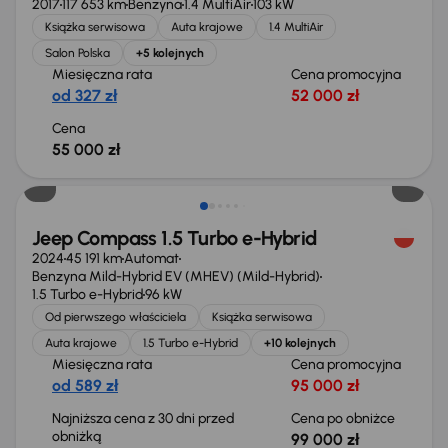
2017
117 653 km
Benzyna
1.4 MultiAir
103 kW
Książka serwisowa
Auta krajowe
1.4 MultiAir
Salon Polska
+5 kolejnych
Miesięczna rata
Cena promocyjna
od 327 zł
52 000 zł
Cena
55 000 zł
Taniej o 4 000 zł
Jeep Compass 1.5 Turbo e-Hybrid
2024
45 191 km
Automat
Benzyna Mild-Hybrid EV (MHEV) (Mild-Hybrid)
1.5 Turbo e-Hybrid
96 kW
Od pierwszego właściciela
Książka serwisowa
Auta krajowe
1.5 Turbo e-Hybrid
+10 kolejnych
Miesięczna rata
Cena promocyjna
od 589 zł
95 000 zł
Najniższa cena z 30 dni przed
Cena po obniżce
obniżką
99 000 zł