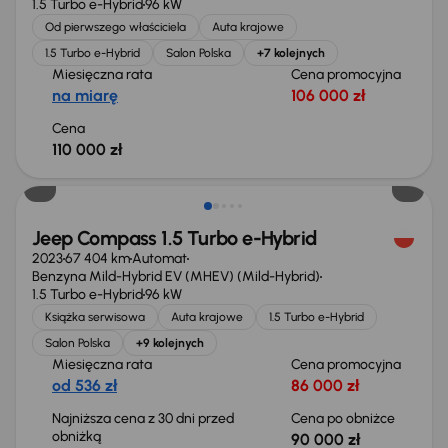
1.5 Turbo e-Hybrid
96 kW
Od pierwszego właściciela
Auta krajowe
1.5 Turbo e-Hybrid
Salon Polska
+7 kolejnych
Miesięczna rata
Cena promocyjna
na miarę
106 000 zł
Cena
110 000 zł
Taniej o 2 000 zł
Jeep Compass 1.5 Turbo e-Hybrid
2023
67 404 km
Automat
Benzyna Mild-Hybrid EV (MHEV) (Mild-Hybrid)
1.5 Turbo e-Hybrid
96 kW
Książka serwisowa
Auta krajowe
1.5 Turbo e-Hybrid
Salon Polska
+9 kolejnych
Miesięczna rata
Cena promocyjna
od 536 zł
86 000 zł
Najniższa cena z 30 dni przed
Cena po obniżce
obniżką
90 000 zł