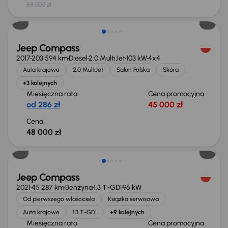
58 000 zł
Jeep Compass
2017
203 594 km
Diesel
2.0 MultiJet
103 kW
4x4
Auta krajowe
2.0 MultiJet
Salon Polska
Skóra
+3 kolejnych
Miesięczna rata
Cena promocyjna
od 286 zł
45 000 zł
Cena
48 000 zł
Jeep Compass
2021
45 287 km
Benzyna
1.3 T-GDI
96 kW
Od pierwszego właściciela
Książka serwisowa
Auta krajowe
1.3 T-GDI
+9 kolejnych
Miesięczna rata
Cena promocyjna