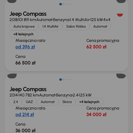
Jeep Compass
2018
101 891 km
Automat
Benzyna
1.4 MultiAir
125 kW
4x4
Auta krajowe
1.4 MultiAir
Salon Polska
Automat
+8 kolejnych
Miesięczna rata
Cena promocyjna
od 396 zł
62 500 zł
Cena
66 500 zł
Świeżo skupione
Jeep Compass
2014
140 782 km
Automat
Benzyna
2.4
125 kW
2.4
GAZ
Automat
Skóra
+4 kolejnych
Miesięczna rata
Cena promocyjna
od 214 zł
34 000 zł
Cena
36 000 zł