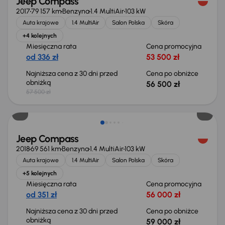
Jeep Compass
2017
79 157 km
Benzyna
1.4 MultiAir
103 kW
Auta krajowe
1.4 MultiAir
Salon Polska
Skóra
+4 kolejnych
Miesięczna rata
Cena promocyjna
od 336 zł
53 500 zł
Najniższa cena z 30 dni przed
Cena po obniżce
obniżką
56 500 zł
57 500 zł
Jeep Compass
2018
69 561 km
Benzyna
1.4 MultiAir
103 kW
Auta krajowe
1.4 MultiAir
Salon Polska
Skóra
+5 kolejnych
Miesięczna rata
Cena promocyjna
od 351 zł
56 000 zł
Najniższa cena z 30 dni przed
Cena po obniżce
obniżką
59 000 zł