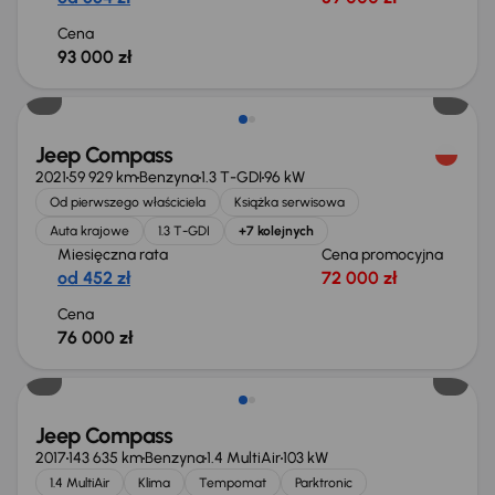
Cena
93 000 zł
Jeep Compass
2021
59 929 km
Benzyna
1.3 T-GDI
96 kW
Od pierwszego właściciela
Książka serwisowa
Auta krajowe
1.3 T-GDI
+7 kolejnych
Miesięczna rata
Cena promocyjna
od 452 zł
72 000 zł
Cena
76 000 zł
Jeep Compass
2017
143 635 km
Benzyna
1.4 MultiAir
103 kW
1.4 MultiAir
Klima
Tempomat
Parktronic