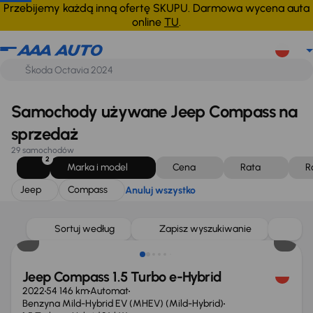
Jeep
Compass
Anuluj wszystko
Przebijemy każdą inną ofertę SKUPU. Darmowa wycena auta
online
TU
.
Samochody używane Jeep Compass na
sprzedaż
29 samochodów
2
Marka i model
Cena
Rata
R
Jeep
Compass
Anuluj wszystko
Możliwość odliczenia VAT
Sortuj według
Zapisz wyszukiwanie
Jeep Compass 1.5 Turbo e-Hybrid
2022
54 146 km
Automat
Benzyna Mild-Hybrid EV (MHEV) (Mild-Hybrid)