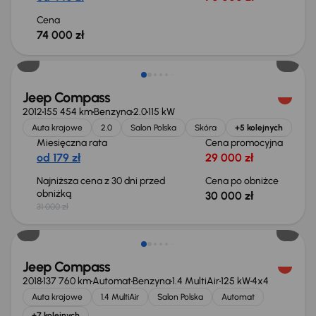
Cena
74 000 zł
Taniej o 1 000 zł
Jeep Compass
2012
155 454 km
Benzyna
2.0
115 kW
Auta krajowe
2.0
Salon Polska
Skóra
+5 kolejnych
Miesięczna rata
Cena promocyjna
od 179 zł
29 000 zł
Najniższa cena z 30 dni przed
Cena po obniżce
obniżką
30 000 zł
31 000 zł
Jeep Compass
2018
137 760 km
Automat
Benzyna
1.4 MultiAir
125 kW
4x4
Auta krajowe
1.4 MultiAir
Salon Polska
Automat
+7 kolejnych