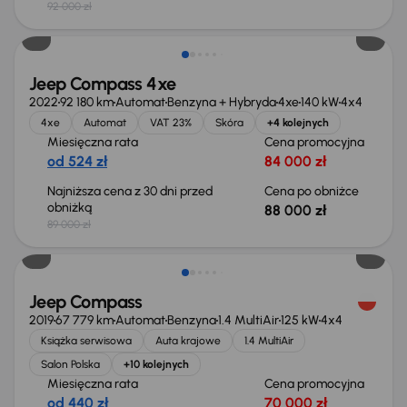
92 000 zł
Taniej o 1 000 zł
Jeep Compass 4xe
2022
92 180 km
Automat
Benzyna + Hybryda
4xe
140 kW
4x4
4xe
Automat
VAT 23%
Skóra
+4 kolejnych
Miesięczna rata
Cena promocyjna
od 524 zł
84 000 zł
Najniższa cena z 30 dni przed
Cena po obniżce
obniżką
88 000 zł
89 000 zł
Jeep Compass
2019
67 779 km
Automat
Benzyna
1.4 MultiAir
125 kW
4x4
Książka serwisowa
Auta krajowe
1.4 MultiAir
Salon Polska
+10 kolejnych
Miesięczna rata
Cena promocyjna
od 440 zł
70 000 zł