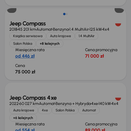
Jeep Compass
2018
45 201 km
Automat
Benzyna
1.4 MultiAir
125 kW
4x4
Książka serwisowa
Auta krajowe
1.4 MultiAir
Salon Polska
+8 kolejnych
Miesięczna rata
Cena promocyjna
od 446 zł
71 000 zł
Cena
75 000 zł
Możliwość odliczenia VAT
Jeep Compass 4xe
2022
60 027 km
Automat
Benzyna + Hybryda
4xe
140 kW
4x4
Auta krajowe
4xe
Salon Polska
Automat
+6 kolejnych
Miesięczna rata
Cena promocyjna
od 554 zł
89 000 zł