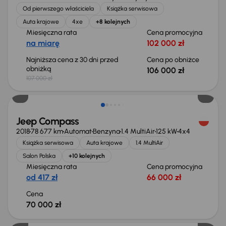
Od pierwszego właściciela
Książka serwisowa
Auta krajowe
4xe
+8 kolejnych
Miesięczna rata
Cena promocyjna
na miarę
102 000 zł
Najniższa cena z 30 dni przed
Cena po obniżce
obniżką
106 000 zł
107 000 zł
Jeep Compass
2018
78 677 km
Automat
Benzyna
1.4 MultiAir
125 kW
4x4
Książka serwisowa
Auta krajowe
1.4 MultiAir
Salon Polska
+10 kolejnych
Miesięczna rata
Cena promocyjna
od 417 zł
66 000 zł
Cena
70 000 zł