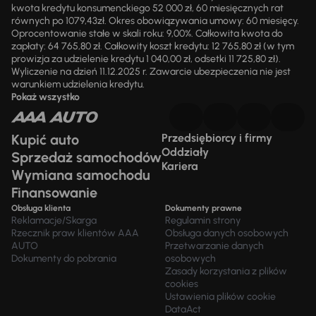
kwota kredytu konsumenckiego 52 000 zł, 60 miesięcznych rat
równych po 1079,43zł. Okres obowiązywania umowy: 60 miesięcy.
Oprocentowanie stałe w skali roku: 9,00%. Całkowita kwota do
zapłaty: 64 765,80 zł. Całkowity koszt kredytu: 12 765,80 zł (w tym
prowizja za udzielenie kredytu 1 040,00 zł, odsetki 11 725,80 zł).
Wyliczenie na dzień 11.12.2025 r. Zawarcie ubezpieczenia nie jest
warunkiem udzielenia kredytu.
Pokaż wszystko
Kupić auto
Przedsiębiorcy i firmy
Oddziały
Sprzedaż samochodów
Kariera
Wymiana samochodu
Finansowanie
Obsługa klienta
Dokumenty prawne
Reklamacje/Skarga
Regulamin strony
Rzecznik praw klientów AAA
Obsługa danych osobowych
AUTO
Przetwarzanie danych
Dokumenty do pobrania
osobowych
Zasady korzystania z plików
cookies
Ustawienia plików cookie
DataAct