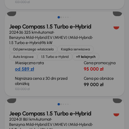
103 000 zł
Taniej o 4 000 zł
Jeep Compass 1.5 Turbo e-Hybrid
2024
36 325 km
Automat
Benzyna Mild-Hybrid EV (MHEV) (Mild-Hybrid)
1.5 Turbo e-Hybrid
96 kW
Od pierwszego właściciela
Książka serwisowa
Auta krajowe
1.5 Turbo e-Hybrid
+9 kolejnych
Miesięczna rata
Cena promocyjna
od 589 zł
95 000 zł
Najniższa cena z 30 dni przed
Cena po obniżce
obniżką
99 000 zł
103 000 zł
Taniej o 1 000 zł
Jeep Compass 1.5 Turbo e-Hybrid
2024
31 861 km
Automat
Benzyna Mild-Hybrid EV (MHEV) (Mild-Hybrid)