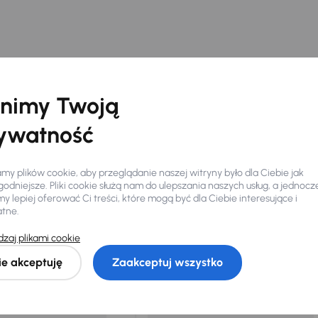
nimy Twoją
ywatność
y plików cookie, aby przeglądanie naszej witryny było dla Ciebie jak
odniejsze. Pliki cookie służą nam do ulepszania naszych usług, a jednocz
 lepiej oferować Ci treści, które mogą być dla Ciebie interesujące i
Ciebie
atne.
zaj plikami cookie
my dla Ciebie
do 400 pojazdów
każdego dnia.
ie akceptuję
Zaakceptuj wszystko