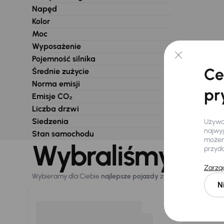
Napęd
Kolor
Moc
Wyposażenie
Pojemność silnika
Ce
Średnie zużycie
Norma emisji
pr
Emisje CO₂
Liczba drzwi
Siedzenia
Używam
najwyg
Stan samochodu
możemy
Wybraliśmy dla 
przyd
Zarząd
Wybieramy dla Ciebie
najlepsze pojazdy
z naszej oferty. Kupi
N