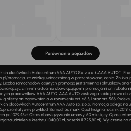
Porównanie pojazdów
stkich placówkach Autocentrum AAA AUTO Sp. z o.o. („AAA AUTO”). Pr
pl/promocja, ze zniżką uwidocznioną w prezentowanej cenie. Zniżka je
ży. Liczba samochodów objętych promocją jest zmienna i aktualizowana 
ożna łączyć z innymi aktualnie obowiązującymi promocjami ani rabatam
żnionych pracowników AAA AUTO. AAA AUTO zastrzega sobie prawo do 
ią oferty ani zapewnienia w rozumieniu art. 66 § 1 oraz art. 556 Kodeks
ich placówkach Autocentrum AAA Auto sp. z o.o. Promocja polega na ud
eprezentatywny przykład: Samochód marki Opel Insignia rocznik 2019, 
ch po 1079,43zł. Okres obowiązywania umowy: 60 miesięcy. Oprocentowan
zja za udzielenie kredytu 1 040,00 zł, odsetki 11 725,80 zł). Wyliczenie n