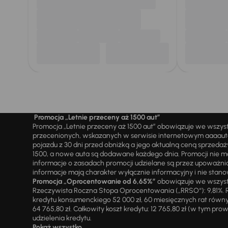
Promocja „Letnie przeceny aż 1500 aut”
Promocja „Letnie przeceny aż 1500 aut” obowiązuje we wszy
przecenionych, wskazanych w serwisie internetowym aaaauto.
pojazdu z 30 dni przed obniżką a jego aktualną ceną sprzeda
1500, a nowe auta są dodawane każdego dnia. Promocji nie m
informacje o zasadach promocji udzielane są przez upowa
informacje mają charakter wyłącznie informacyjny i nie stanow
Promocja „Oprocentowanie od 6,65%”
obowiązuje we wszystk
Rzeczywista Roczna Stopa Oprocentowania („RRSO“): 9,81%. R
kredytu konsumenckiego 52 000 zł, 60 miesięcznych rat równy
64 765,80 zł. Całkowity koszt kredytu: 12 765,80 zł (w tym prowi
udzielenia kredytu.
Pokaż wszystko