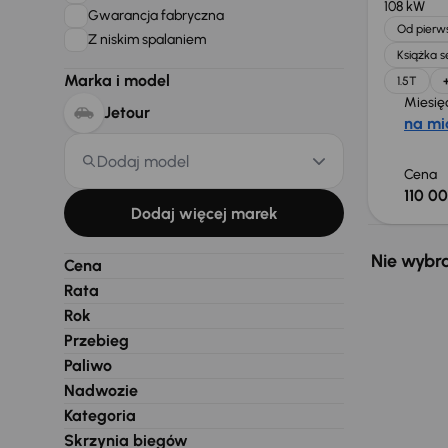
108 kW
Gwarancja fabryczna
Od pierws
Z niskim spalaniem
Książka 
Marka i model
1.5T
Miesię
Jetour
na mi
Dodaj model
Cena
110 00
Dodaj więcej marek
Nie wybra
Cena
Rata
Rok
Przebieg
Paliwo
Nadwozie
Kategoria
Skrzynia biegów