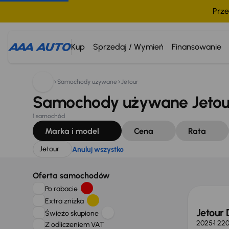
Prze
Szukam:
Jetour
Anuluj wszystko
Kup
Sprzedaj / Wymień
Finansowanie
Samochody używane
Jetour
Samochody używane Jetou
1 samochód
Marka i model
Cena
Rata
Jetour
Anuluj wszystko
Oferta samochodów
Po rabacie
Extra zniżka
Jetour 
Świeżo skupione
2025
1 22
Z odliczeniem VAT