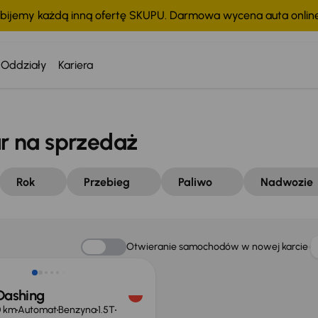
bijemy każdą inną ofertę SKUPU. Darmowa wycena auta onli
Oddziały
Kariera
r na sprzedaż
Rok
Przebieg
Paliwo
Nadwozie
Otwieranie samochodów w nowej karcie
Dashing
0 km
Automat
Benzyna
1.5T