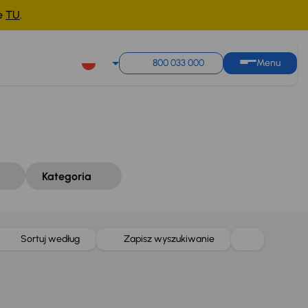
ne
TU
.
Sortuj według
Zapisz wyszukiwanie
800 033 000
Menu
Kategoria
Sortuj według
Zapisz wyszukiwanie