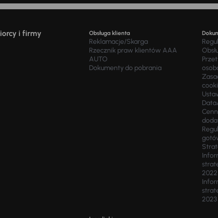
orcy i firmy
Obsługa klienta
Doku
Reklamacje/Skarga
Regu
Rzecznik praw klientów AAA
Obsł
AUTO
Prze
Dokumenty do pobrania
osob
Zasad
cook
Usta
Data
Cenn
doda
Regul
gotó
Stra
Infor
strat
2022
Infor
strat
2023