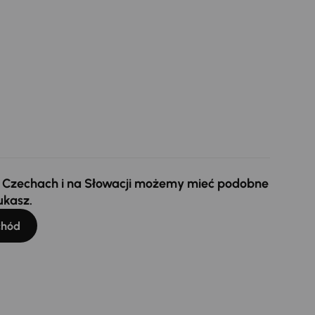
 w Czechach i na Słowacji możemy mieć podobne
ukasz.
chód