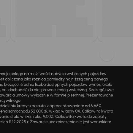
omocja polega na możliwości nabycia wybranych pojazdów
st obliczana jako różnica pomiędzy najniższą ceną danego
na bieżąco; średnia liczba dostępnych pojazdów wynosi około
i, ani dochodzić do niej prawa z mocą wsteczną. Szczegółowe
zawarcia umowy wyłącznie w formie pisemnej. Prezentowane
u cywilnego.
zieleniu kredytu na auto z oprocentowaniem od 6,65%.
cena samochodu 52 000 zł, wkład własny 0%. Całkowita kwota
ie stałe w skali roku: 9,00%. Całkowita kwota do zapłaty:
a dzień 11.12.2025 r. Zawarcie ubezpieczenia nie jest warunkiem