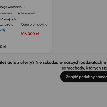
zego właściciela
serwisowa
Auta krajowe
+10 kolejnych
czna rata
Cena promocyjna
arę
106 000 zł
0 zł
łeś auto z oferty? Nie szkodzi, w naszych oddziałach
samochody, których sz
Znajdź podobny samo