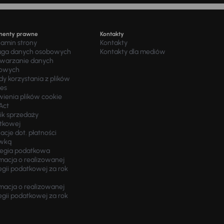
menty prawne
Kontakty
lamin strony
Kontakty
uga danych osobowych
Kontakty dla mediów
twarzanie danych
owych
y korzystania z plików
ies
wienia plików cookie
Act
ik sprzedaży
tkowej
acje dot. płatności
wką
tegia podatkowa
macja o realizowanej
egii podatkowej za rok
macja o realizowanej
egii podatkowej za rok