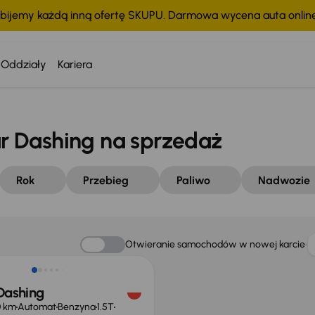
bijemy każdą inną ofertę SKUPU. Darmowa wycena auta onli
Oddziały
Kariera
 Dashing na sprzedaż
Rok
Przebieg
Paliwo
Nadwozie
Otwieranie samochodów w nowej karcie
Dashing
0 km
Automat
Benzyna
1.5T