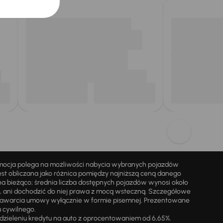
omocja polega na możliwości nabycia wybranych pojazdów
st obliczana jako różnica pomiędzy najniższą ceną danego
na bieżąco; średnia liczba dostępnych pojazdów wynosi około
i, ani dochodzić do niej prawa z mocą wsteczną. Szczegółowe
zawarcia umowy wyłącznie w formie pisemnej. Prezentowane
u cywilnego.
zieleniu kredytu na auto z oprocentowaniem od 6,65%.