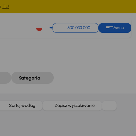
ne
TU
.
Sortuj według
Zapisz wyszukiwanie
800 033 000
Menu
Kategoria
Sortuj według
Zapisz wyszukiwanie