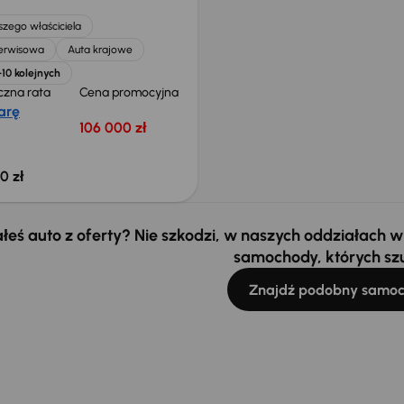
zego właściciela
serwisowa
Auta krajowe
+10 kolejnych
czna rata
Cena promocyjna
arę
106 000 zł
0 zł
łeś auto z oferty? Nie szkodzi, w naszych oddziałach
samochody, których sz
Znajdź podobny samo