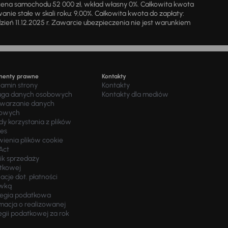
cena samochodu 52 000 zł, wkład własny 0%. Całkowita kwota
ie stałe w skali roku: 9,00%. Całkowita kwota do zapłaty:
a dzień 11.12.2025 r. Zawarcie ubezpieczenia nie jest warunkiem
menty prawne
Kontakty
lamin strony
Kontakty
uga danych osobowych
Kontakty dla mediów
twarzanie danych
owych
y korzystania z plików
ies
wienia plików cookie
Act
ik sprzedaży
tkowej
acje dot. płatności
wką
tegia podatkowa
macja o realizowanej
egii podatkowej za rok