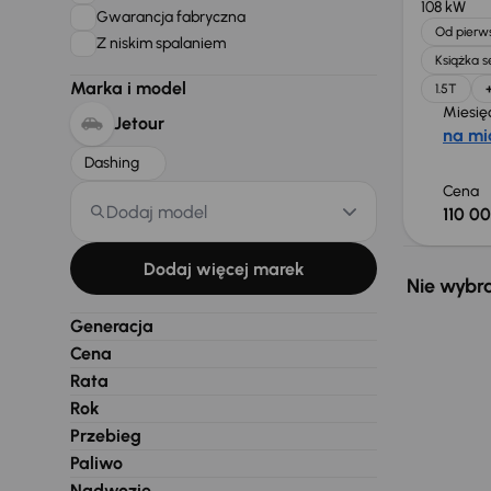
108 kW
Gwarancja fabryczna
Od pierws
Z niskim spalaniem
Książka 
Marka i model
1.5T
Miesię
Jetour
na mi
Dashing
Cena
Dodaj model
110 00
Dodaj więcej marek
Nie wybra
Generacja
Cena
Rata
Rok
Przebieg
Paliwo
Nadwozie