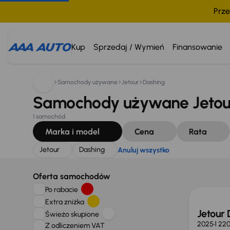
Prze
Szukam:
Jetour
Dashing
Anuluj wszystko
Kup
Sprzedaj / Wymień
Finansowanie
Samochody używane
Jetour
Dashing
Samochody używane Jetour
1 samochód
Marka i model
Cena
Rata
Jetour
Dashing
Anuluj wszystko
Oferta samochodów
Po rabacie
Extra zniżka
Jetour 
Świeżo skupione
2025
1 22
Z odliczeniem VAT