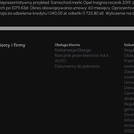
eprezentatywny przykład: Samochód marki Opel Insignia rocznik 2019, 
ch po 1079,43zł. Okres obowiązywania umowy: 60 miesięcy. Oprocentowan
zja za udzielenie kredytu 1 040,00 zł, odsetki 11 725,80 zł). Wyliczenie n
orcy i firmy
Obsługa klienta
Doku
Reklamacje/Skarga
Regu
Rzecznik praw klientów AAA
Obsł
AUTO
Prze
Dokumenty do pobrania
osob
Zasad
cook
Usta
Data
Cenn
doda
Regul
gotó
Stra
Infor
strat
2022