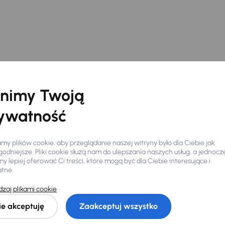
nimy Twoją
ywatność
y plików cookie, aby przeglądanie naszej witryny było dla Ciebie jak
odniejsze. Pliki cookie służą nam do ulepszania naszych usług, a jednocz
 lepiej oferować Ci treści, które mogą być dla Ciebie interesujące i
atne.
Ciebie
zaj plikami cookie
ie akceptuję
Zaakceptuj wszystko
my dla Ciebie
do 400 pojazdów
każdego dnia.