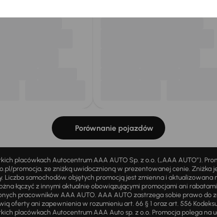
Porównanie pojazdów
stkich placówkach Autocentrum AAA AUTO Sp. z o.o. („AAA AUTO”). Pr
pl/promocja, ze zniżką uwidocznioną w prezentowanej cenie. Zniżka je
ży. Liczba samochodów objętych promocją jest zmienna i aktualizowana 
ożna łączyć z innymi aktualnie obowiązującymi promocjami ani rabatam
żnionych pracowników AAA AUTO. AAA AUTO zastrzega sobie prawo do 
ią oferty ani zapewnienia w rozumieniu art. 66 § 1 oraz art. 556 Kodeks
ich placówkach Autocentrum AAA Auto sp. z o.o. Promocja polega na ud