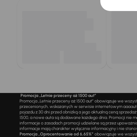
Promocja „Letnie przeceny aż 1500 aut”
Promocja „Letnie przeceny aż 1500 aut” obowiązuje we wszy
przecenionych, wskazanych w serwisie internetowym aaaauto.
pojazdu z 30 dni przed obniżką a jego aktualną ceną sprzeda
1500, a nowe auta są dodawane każdego dnia. Promocji nie m
informacje o zasadach promocji udzielane są przez upowa
informacje mają charakter wyłącznie informacyjny i nie stanow
Promocja „Oprocentowanie od 6,65%”
obowiązuje we wszystk