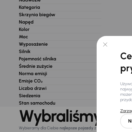
Kategoria
Skrzynia biegów
Napęd
Kolor
Moc
Wyposażenie
Silnik
Ce
Pojemność silnika
pr
Średnie zużycie
Norma emisji
Emisje CO₂
Używam
Liczba drzwi
najwyg
możemy
Siedzenia
przyd
Stan samochodu
Wybraliśmy dla 
Zarząd
N
Wybieramy dla Ciebie
najlepsze pojazdy
z naszej oferty. Kupi