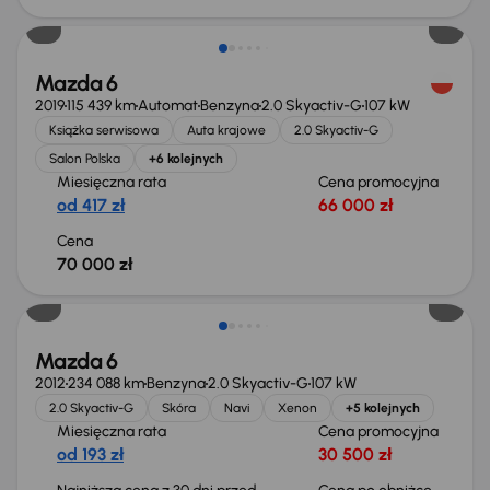
Mazda 6
2019
115 439 km
Automat
Benzyna
2.0 Skyactiv-G
107 kW
Książka serwisowa
Auta krajowe
2.0 Skyactiv-G
Salon Polska
+6 kolejnych
Miesięczna rata
Cena promocyjna
od 417 zł
66 000 zł
Cena
70 000 zł
Taniej o 500 zł
Mazda 6
2012
234 088 km
Benzyna
2.0 Skyactiv-G
107 kW
2.0 Skyactiv-G
Skóra
Navi
Xenon
+5 kolejnych
Miesięczna rata
Cena promocyjna
od 193 zł
30 500 zł