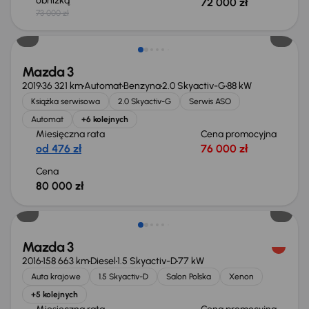
obniżką
72 000 zł
73 000 zł
Mazda 3
2019
36 321 km
Automat
Benzyna
2.0 Skyactiv-G
88 kW
Książka serwisowa
2.0 Skyactiv-G
Serwis ASO
Automat
+6 kolejnych
Miesięczna rata
Cena promocyjna
od 476 zł
76 000 zł
Cena
80 000 zł
Mazda 3
2016
158 663 km
Diesel
1.5 Skyactiv-D
77 kW
Auta krajowe
1.5 Skyactiv-D
Salon Polska
Xenon
+5 kolejnych