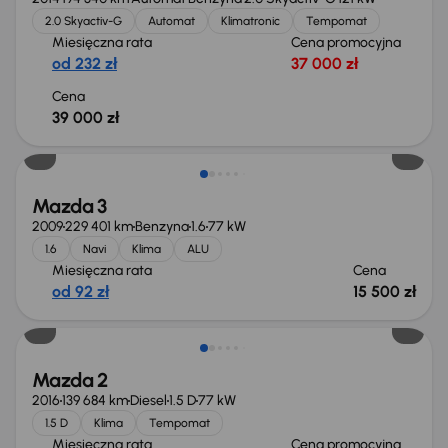
2.0 Skyactiv-G
Automat
Klimatronic
Tempomat
Miesięczna rata
Cena promocyjna
od 232 zł
37 000 zł
Cena
39 000 zł
Mazda 3
2009
229 401 km
Benzyna
1.6
77 kW
1.6
Navi
Klima
ALU
Miesięczna rata
Cena
od 92 zł
15 500 zł
Taniej o 500 zł
Mazda 2
2016
139 684 km
Diesel
1.5 D
77 kW
1.5 D
Klima
Tempomat
Miesięczna rata
Cena promocyjna