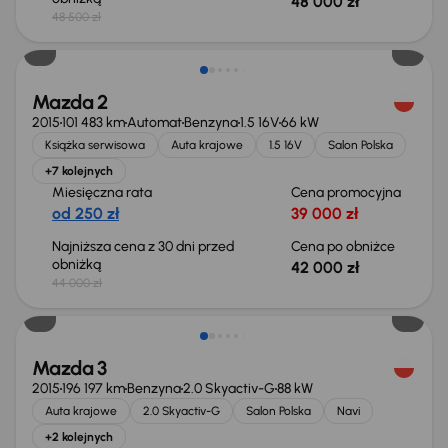
48 000 zł
48 500 zł
Taniej o 2 000 zł
Mazda 2
2015
101 483 km
Automat
Benzyna
1.5 16V
66 kW
Książka serwisowa
Auta krajowe
1.5 16V
Salon Polska
+7 kolejnych
Miesięczna rata
Cena promocyjna
od 250 zł
39 000 zł
Najniższa cena z 30 dni przed
Cena po obniżce
obniżką
42 000 zł
44 000 zł
Mazda 3
2015
196 197 km
Benzyna
2.0 Skyactiv-G
88 kW
Auta krajowe
2.0 Skyactiv-G
Salon Polska
Navi
+2 kolejnych