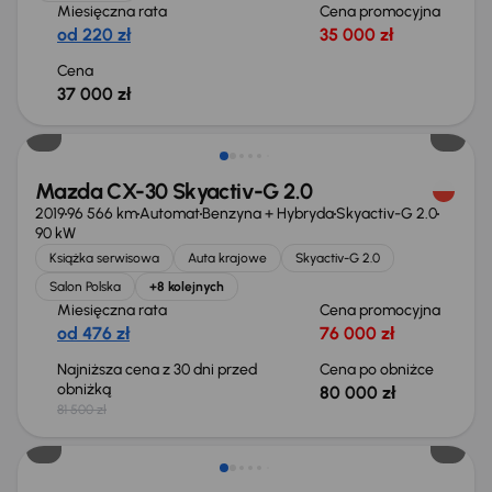
Miesięczna rata
Cena promocyjna
od 220 zł
35 000 zł
Cena
37 000 zł
Taniej o 1 500 zł
Mazda CX-30 Skyactiv-G 2.0
2019
96 566 km
Automat
Benzyna + Hybryda
Skyactiv-G 2.0
90 kW
Książka serwisowa
Auta krajowe
Skyactiv-G 2.0
Salon Polska
+8 kolejnych
Miesięczna rata
Cena promocyjna
od 476 zł
76 000 zł
Najniższa cena z 30 dni przed
Cena po obniżce
obniżką
80 000 zł
81 500 zł
Taniej o 500 zł