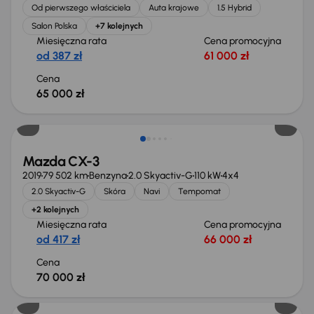
Od pierwszego właściciela
Auta krajowe
1.5 Hybrid
Salon Polska
+7 kolejnych
Miesięczna rata
Cena promocyjna
od 387 zł
61 000 zł
Cena
65 000 zł
Mazda CX-3
2019
79 502 km
Benzyna
2.0 Skyactiv-G
110 kW
4x4
2.0 Skyactiv-G
Skóra
Navi
Tempomat
+2 kolejnych
Miesięczna rata
Cena promocyjna
od 417 zł
66 000 zł
Cena
70 000 zł