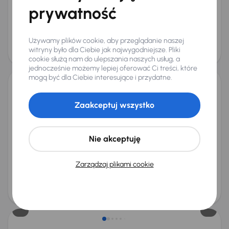
Miesięczna rata
Cena promocyjna
prywatność
od 128 zł
20 500 zł
Najniższa cena z 30 dni przed
Cena po obniżce
Używamy plików cookie, aby przeglądanie naszej
obniżką
21 500 zł
witryny było dla Ciebie jak najwygodniejsze. Pliki
22 000 zł
Od nowego taniej o 50 999 zł
cookie służą nam do ulepszania naszych usług, a
jednocześnie możemy lepiej oferować Ci treści, które
mogą być dla Ciebie interesujące i przydatne.
Mazda CX-30 Skyactiv-X 2.0
Zaakceptuj wszystko
2021
33 040 km
Automat
Benzyna + Hybryda
Skyactiv-X 2.0
137 kW
Od pierwszego właściciela
Książka serwisowa
Nie akceptuję
Auta krajowe
Skyactiv-X 2.0
+9 kolejnych
Miesięczna rata
Cena promocyjna
od 577 zł
93 000 zł
Zarządzaj plikami cookie
Cena
97 000 zł
Możliwość odliczenia VAT