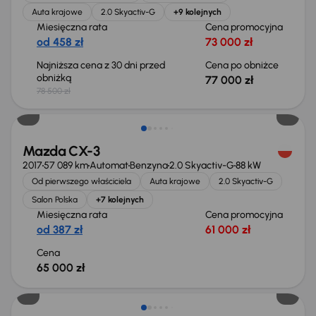
Auta krajowe
2.0 Skyactiv-G
+9 kolejnych
Miesięczna rata
Cena promocyjna
od 458 zł
73 000 zł
Najniższa cena z 30 dni przed
Cena po obniżce
obniżką
77 000 zł
78 500 zł
Mazda CX-3
2017
57 089 km
Automat
Benzyna
2.0 Skyactiv-G
88 kW
Od pierwszego właściciela
Auta krajowe
2.0 Skyactiv-G
Salon Polska
+7 kolejnych
Miesięczna rata
Cena promocyjna
od 387 zł
61 000 zł
Cena
65 000 zł