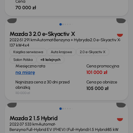
Cena
70 000 zł
Taniej o 5 000 zł
Mazda 3 2.0 e-Skyactiv X
2022
51 291 km
Automat
Benzyna + Hybryda
2.0 e-Skyactiv X
137 kW
4x4
Książka serwisowa
Auta krajowe
2.0 e-Skyactiv X
Salon Polska
+8 kolejnych
Miesięczna rata
Cena promocyjna
na miarę
101 000 zł
Najniższa cena z 30 dni przed
Cena po obniżce
obniżką
105 000 zł
110 000 zł
Świeżo skupione
Mazda 2 1.5 Hybrid
2022
37 533 km
Automat
Benzyna Full-Hybrid EV (FHEV) (Full-Hybrid)
1.5 Hybrid
85 kW