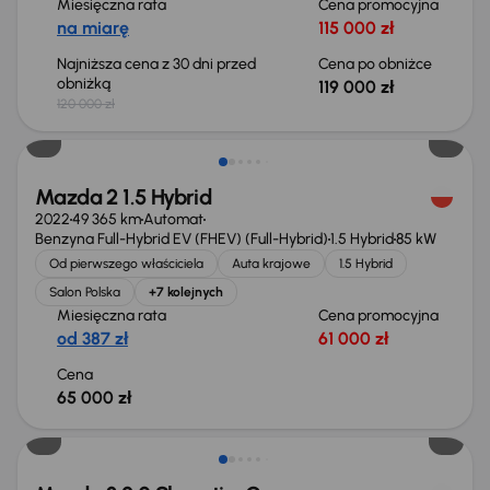
Miesięczna rata
Cena promocyjna
na miarę
115 000 zł
Najniższa cena z 30 dni przed
Cena po obniżce
obniżką
119 000 zł
120 000 zł
Świeżo skupione
Mazda 2 1.5 Hybrid
2022
49 365 km
Automat
Benzyna Full-Hybrid EV (FHEV) (Full-Hybrid)
1.5 Hybrid
85 kW
Od pierwszego właściciela
Auta krajowe
1.5 Hybrid
Salon Polska
+7 kolejnych
Miesięczna rata
Cena promocyjna
od 387 zł
61 000 zł
Cena
65 000 zł
Taniej o 1 000 zł