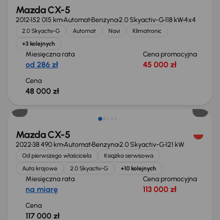
Mazda CX-5
2012
152 015 km
Automat
Benzyna
2.0 Skyactiv-G
118 kW
4x4
2.0 Skyactiv-G
Automat
Navi
Klimatronic
+3 kolejnych
Miesięczna rata
Cena promocyjna
od 286 zł
45 000 zł
Cena
48 000 zł
Możliwość odliczenia VAT
Mazda CX-5
2022
38 490 km
Automat
Benzyna
2.0 Skyactiv-G
121 kW
Od pierwszego właściciela
Książka serwisowa
Auta krajowe
2.0 Skyactiv-G
+10 kolejnych
Miesięczna rata
Cena promocyjna
na miarę
113 000 zł
Cena
117 000 zł