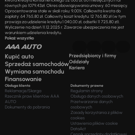
kwota kredytu konsumenckiego 52 000 zł, 60 miesięcznych rat
równych po 1079,43zł. Okres obowiązywania umowy: 60 miesięcy.
Oprocentowanie stałe w skali roku: 9,00%. Całkowita kwota do
zapłaty: 64 765,80 zł. Całkowity koszt kredytu: 12 765,80 zł (w tym
prowizja za udzielenie kredytu 1 040,00 zł, odsetki 11 725,80 zł).
Wyliczenie na dzień 11.12.2025 r. Zawarcie ubezpieczenia nie jest
warunkiem udzielenia kredytu.
Pokaż wszystko
Kupić auto
Przedsiębiorcy i firmy
Oddziały
Sprzedaż samochodów
Kariera
Wymiana samochodu
Finansowanie
Obsługa klienta
Dokumenty prawne
Reklamacje/Skarga
Regulamin strony
Rzecznik praw klientów AAA
Obsługa danych osobowych
AUTO
Przetwarzanie danych
Dokumenty do pobrania
osobowych
Zasady korzystania z plików
cookies
Ustawienia plików cookie
DataAct
Cennik sprzedaży dodatkowej