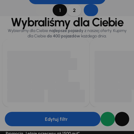
1
2
Wybraliśmy dla Ciebie
Wybieramy dla Ciebie
najlepsze pojazdy
z naszej oferty. Kupimy
dla Ciebie
do 400 pojazdów
każdego dnia.
Edytuj filtr
Promocja „Letnie przeceny aż 1500 aut”