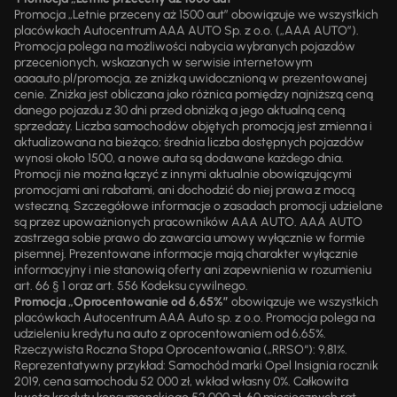
Promocja „Letnie przeceny aż 1500 aut” obowiązuje we wszystkich
placówkach Autocentrum AAA AUTO Sp. z o.o. („AAA AUTO”).
Promocja polega na możliwości nabycia wybranych pojazdów
przecenionych, wskazanych w serwisie internetowym
aaaauto.pl/promocja, ze zniżką uwidocznioną w prezentowanej
cenie. Zniżka jest obliczana jako różnica pomiędzy najniższą ceną
danego pojazdu z 30 dni przed obniżką a jego aktualną ceną
sprzedaży. Liczba samochodów objętych promocją jest zmienna i
aktualizowana na bieżąco; średnia liczba dostępnych pojazdów
wynosi około 1500, a nowe auta są dodawane każdego dnia.
Promocji nie można łączyć z innymi aktualnie obowiązującymi
promocjami ani rabatami, ani dochodzić do niej prawa z mocą
wsteczną. Szczegółowe informacje o zasadach promocji udzielane
są przez upoważnionych pracowników AAA AUTO. AAA AUTO
zastrzega sobie prawo do zawarcia umowy wyłącznie w formie
pisemnej. Prezentowane informacje mają charakter wyłącznie
informacyjny i nie stanowią oferty ani zapewnienia w rozumieniu
art. 66 § 1 oraz art. 556 Kodeksu cywilnego.
Promocja „Oprocentowanie od 6,65%”
obowiązuje we wszystkich
placówkach Autocentrum AAA Auto sp. z o.o. Promocja polega na
udzieleniu kredytu na auto z oprocentowaniem od 6,65%.
Rzeczywista Roczna Stopa Oprocentowania („RRSO“): 9,81%.
Reprezentatywny przykład: Samochód marki Opel Insignia rocznik
2019, cena samochodu 52 000 zł, wkład własny 0%. Całkowita