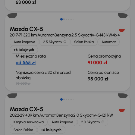
63 000 zł
Taniej o 1 000 zł
Mazda CX-5
2017
71 320 km
Automat
Benzyna
2.5 Skyactiv-G
143 kW
4x4
Auta krajowe
2.5 Skyactiv-G
Salon Polska
Automat
+6 kolejnych
Miesięczna rata
Cena promocyjna
od 565 zł
91 000 zł
Najniższa cena z 30 dni przed
Cena po obniżce
obniżką
95 000 zł
96 000 zł
Taniej o 1 000 zł
Mazda CX-5
2022
29 439 km
Automat
Benzyna
2.0 Skyactiv-G
121 kW
Książka serwisowa
Auta krajowe
2.0 Skyactiv-G
Salon Polska
+6 kolejnych