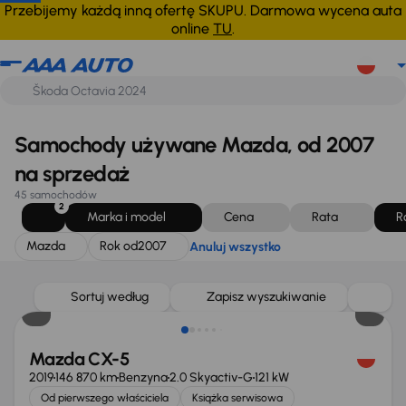
Mazda
Rok od
2007
Anuluj wszystko
Przebijemy każdą inną ofertę SKUPU. Darmowa wycena auta
online
TU
.
Samochody używane Mazda, od 2007
na sprzedaż
45 samochodów
2
Marka i model
Cena
Rata
R
Mazda
Rok od
2007
Anuluj wszystko
Taniej o 1 500 zł
Sortuj według
Zapisz wyszukiwanie
Mazda CX-5
2019
146 870 km
Benzyna
2.0 Skyactiv-G
121 kW
Od pierwszego właściciela
Książka serwisowa