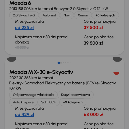
Mazda 6
2013
158 008 km
Automat
Benzyna
2.0 Skyactiv-G
121 kW
2.0 Skyactiv-G
Automat
Navi
Xenon
+5 kolejnych
Miesięczna rata
Cena promocyjna
od 235 zł
37 500 zł
Najniższa cena z 30 dni przed
Cena po obniżce
obniżką
39 500 zł
40 000 zł
Taniej o 1 000 zł
Mazda MX-30 e-Skyactiv
2022
30 363 km
Automat
Elektryk Samochód Elektryczny na baterię (BEV)
e-Skyactiv
107 kW
Od pierwszego właściciela
Książka serwisowa
Auta krajowe
SoH 100%
+9 kolejnych
Miesięczna rata
Cena promocyjna
od 429 zł
68 000 zł
Najniższa cena z 30 dni przed
Cena po obniżce