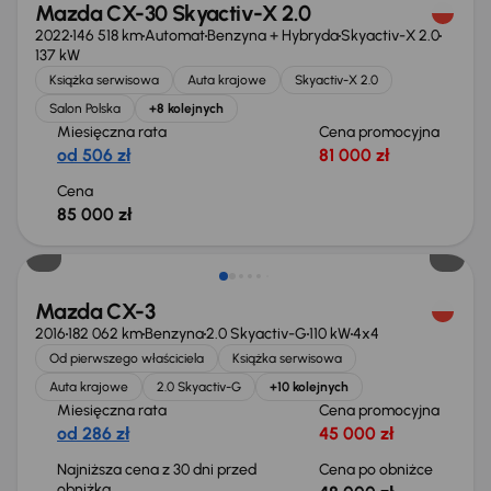
Mazda CX-30 Skyactiv-X 2.0
2022
146 518 km
Automat
Benzyna + Hybryda
Skyactiv-X 2.0
137 kW
Książka serwisowa
Auta krajowe
Skyactiv-X 2.0
Salon Polska
+8 kolejnych
Miesięczna rata
Cena promocyjna
od 506 zł
81 000 zł
Cena
85 000 zł
Taniej o 500 zł
Mazda CX-3
2016
182 062 km
Benzyna
2.0 Skyactiv-G
110 kW
4x4
Od pierwszego właściciela
Książka serwisowa
Auta krajowe
2.0 Skyactiv-G
+10 kolejnych
Miesięczna rata
Cena promocyjna
od 286 zł
45 000 zł
Najniższa cena z 30 dni przed
Cena po obniżce
obniżką