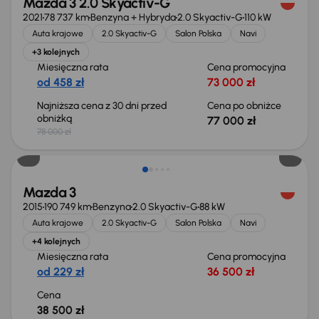
Mazda 3 2.0 Skyactiv-G
2021
78 737 km
Benzyna + Hybryda
2.0 Skyactiv-G
110 kW
Auta krajowe
2.0 Skyactiv-G
Salon Polska
Navi
+3 kolejnych
Miesięczna rata
Cena promocyjna
od 458 zł
73 000 zł
Najniższa cena z 30 dni przed
Cena po obniżce
obniżką
77 000 zł
78 000 zł
Mazda 3
2015
190 749 km
Benzyna
2.0 Skyactiv-G
88 kW
Auta krajowe
2.0 Skyactiv-G
Salon Polska
Navi
+4 kolejnych
Miesięczna rata
Cena promocyjna
od 229 zł
36 500 zł
Cena
38 500 zł