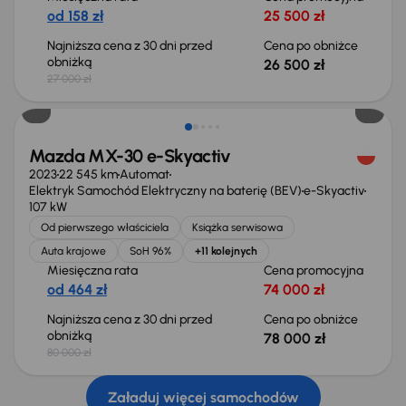
od 158 zł
25 500 zł
Najniższa cena z 30 dni przed
Cena po obniżce
obniżką
26 500 zł
27 000 zł
Taniej o 2 000 zł
Mazda MX-30 e-Skyactiv
2023
22 545 km
Automat
Elektryk Samochód Elektryczny na baterię (BEV)
e-Skyactiv
107 kW
Od pierwszego właściciela
Książka serwisowa
Auta krajowe
SoH 96%
+11 kolejnych
Miesięczna rata
Cena promocyjna
od 464 zł
74 000 zł
Najniższa cena z 30 dni przed
Cena po obniżce
obniżką
78 000 zł
80 000 zł
Załaduj więcej samochodów