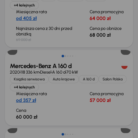
+4 kolejnych
Miesięczna rata
Cena promocyjna
od 405 zł
64 000 zł
Najniższa cena z 30 dni przed
Cena po obniżce
obniżką
68 000 zł
69 000 zł
Mercedes-Benz A 160 d
2020
118 336 km
Diesel
A 160 d
70 kW
Książka serwisowa
Auta krajowe
A 160 d
Salon Polska
+4 kolejnych
Miesięczna rata
Cena promocyjna
od 357 zł
57 000 zł
Cena
60 000 zł
Taniej o 1 000 zł