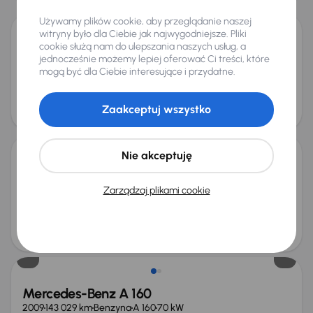
Używamy plików cookie, aby przeglądanie naszej
witryny było dla Ciebie jak najwygodniejsze. Pliki
cookie służą nam do ulepszania naszych usług, a
Mercedes-Benz A 180 CDI
jednocześnie możemy lepiej oferować Ci treści, które
2005
252 286 km
Diesel
A 180 CDI
80 kW
mogą być dla Ciebie interesujące i przydatne.
A 180 CDI
ALU
Miesięczna rata
Cena
Zaakceptuj wszystko
od 52 zł
7 000 zł
Taniej o 1 000 zł
Nie akceptuję
Mercedes-Benz A 180 CDI
2007
229 735 km
Diesel
A 180 CDI
80 kW
Zarządzaj plikami cookie
A 180 CDI
Klima
Miesięczna rata
Cena po obniżce
od 30 zł
4 000 zł
Mercedes-Benz A 160
2009
143 029 km
Benzyna
A 160
70 kW