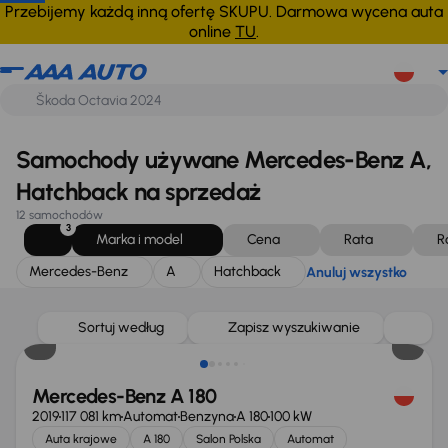
Mercedes-Benz
A
Hatchback
Anuluj wszystko
Przebijemy każdą inną ofertę SKUPU. Darmowa wycena auta
online
TU
.
Samochody używane Mercedes-Benz A,
Hatchback na sprzedaż
12 samochodów
3
Marka i model
Cena
Rata
R
Mercedes-Benz
A
Hatchback
Anuluj wszystko
Taniej o 1 000 zł
Sortuj według
Zapisz wyszukiwanie
Mercedes-Benz A 180
2019
117 081 km
Automat
Benzyna
A 180
100 kW
Auta krajowe
A 180
Salon Polska
Automat