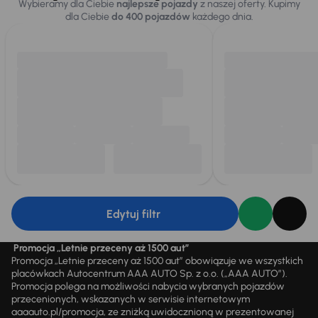
Wybieramy dla Ciebie
najlepsze pojazdy
z naszej oferty. Kupimy
dla Ciebie
do 400 pojazdów
każdego dnia.
Edytuj filtr
Promocja „Letnie przeceny aż 1500 aut”
Promocja „Letnie przeceny aż 1500 aut” obowiązuje we wszystkich
placówkach Autocentrum AAA AUTO Sp. z o.o. („AAA AUTO”).
Promocja polega na możliwości nabycia wybranych pojazdów
przecenionych, wskazanych w serwisie internetowym
aaaauto.pl/promocja, ze zniżką uwidocznioną w prezentowanej