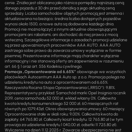
cenie. Zniżka jest obliczana jako różnica pomiędzy najniższą ceną
danego pojazdu z 30 dni przed obniżką a jego aktualną ceną
sprzedaży. Liczba samochodów objętych promocją jest zmienna i
aktualizowana na bieżąco; średnia liczba dostępnych pojazdów
wynosi około 1500, a nowe auta są dodawane każdego dnia.
Promocji nie można łączyć z innymi aktualnie obowiązującymi
promocjami ani rabatami, ani dochodzić do niej prawa z mocą
wsteczną. Szczegółowe informacje o zasadach promocji udzielane
są przez upoważnionych pracowników AAA AUTO. AAA AUTO
zastrzega sobie prawo do zawarcia umowy wyłącznie w formie
pisemnej. Prezentowane informacje mają charakter wyłącznie
informacyjny i nie stanowią oferty ani zapewnienia w rozumieniu
art. 66 § 1 oraz art. 556 Kodeksu cywilnego.
Promocja „Oprocentowanie od 6,65%”
obowiązuje we wszystkich
placówkach Autocentrum AAA Auto sp. z o.o. Promocja polega na
udzieleniu kredytu na auto z oprocentowaniem od 6,65%.
Rzeczywista Roczna Stopa Oprocentowania („RRSO“): 9,81%.
Reprezentatywny przykład: Samochód marki Opel Insignia rocznik
2019, cena samochodu 52 000 zł, wkład własny 0%. Całkowita
kwota kredytu konsumenckiego 52 000 zł, 60 miesięcznych rat
równych po 1079,43zł. Okres obowiązywania umowy: 60 miesięcy.
Oprocentowanie stałe w skali roku: 9,00%. Całkowita kwota do
zapłaty: 64 765,80 zł. Całkowity koszt kredytu: 12 765,80 zł (w tym
prowizja za udzielenie kredytu 1 040,00 zł, odsetki 11 725,80 zł).
Wyliczenie na dzień 11.12.2025 r. Zawarcie ubezpieczenia nie jest