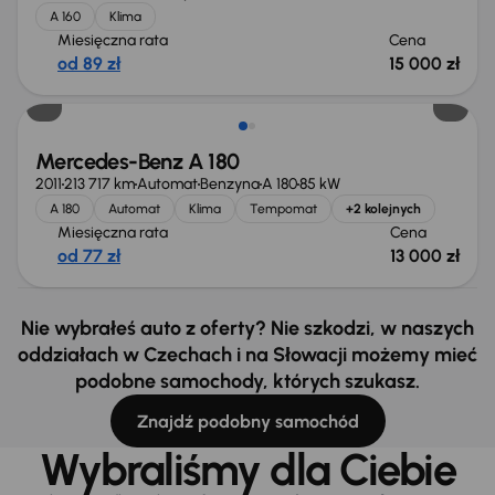
A 160
Klima
Miesięczna rata
Cena
od 89 zł
15 000 zł
Mercedes-Benz A 180
2011
213 717 km
Automat
Benzyna
A 180
85 kW
A 180
Automat
Klima
Tempomat
+2 kolejnych
Miesięczna rata
Cena
od 77 zł
13 000 zł
Nie wybrałeś auto z oferty? Nie szkodzi, w naszych
oddziałach w Czechach i na Słowacji możemy mieć
podobne samochody, których szukasz.
Znajdź podobny samochód
Wybraliśmy dla Ciebie