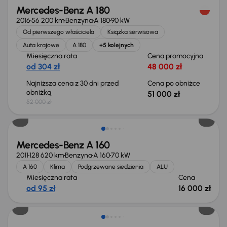
Mercedes-Benz A 180
2016
56 200 km
Benzyna
A 180
90 kW
Od pierwszego właściciela
Książka serwisowa
Auta krajowe
A 180
+5 kolejnych
Miesięczna rata
Cena promocyjna
od 304 zł
48 000 zł
Najniższa cena z 30 dni przed
Cena po obniżce
obniżką
51 000 zł
52 000 zł
Mercedes-Benz A 160
2011
128 620 km
Benzyna
A 160
70 kW
A 160
Klima
Podgrzewane siedzienia
ALU
Miesięczna rata
Cena
od 95 zł
16 000 zł