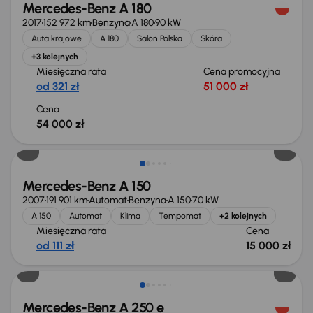
Mercedes-Benz A 180
2017
152 972 km
Benzyna
A 180
90 kW
Auta krajowe
A 180
Salon Polska
Skóra
+3 kolejnych
Miesięczna rata
Cena promocyjna
od 321 zł
51 000 zł
Cena
54 000 zł
Mercedes-Benz A 150
2007
191 901 km
Automat
Benzyna
A 150
70 kW
A 150
Automat
Klima
Tempomat
+2 kolejnych
Miesięczna rata
Cena
od 111 zł
15 000 zł
Taniej o 1 000 zł
Mercedes-Benz A 250 e