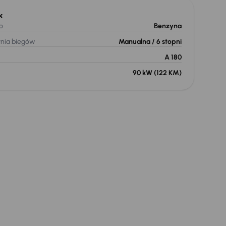
k
o
Benzyna
ynia biegów
Manualna
/ 6 stopni
A 180
90 kW
(122 KM)