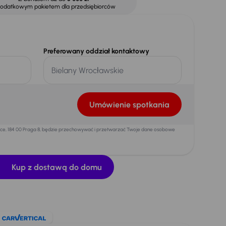
dodatkowym pakietem dla przedsiębiorców
Preferowany oddział kontaktowy
Umówienie spotkania
mice, 184 00 Praga 8, będzie przechowywać i przetwarzać Twoje dane osobowe
Kup z dostawą do domu