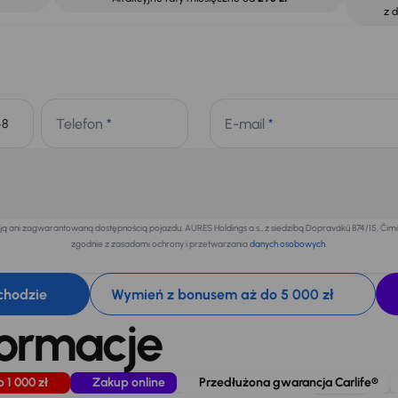
z 
Telefon
*
E-mail
*
+48
 ani zagwarantowaną dostępnością pojazdu. AURES Holdings a.s., z siedzibą Dopraváků 874/15, Či
zgodnie z zasadami ochrony i przetwarzania
danych osobowych
.
chodzie
Wymień z bonusem aż do 5 000 zł
formacje
o 1 000 zł
Zakup online
Przedłużona gwarancja Carlife®