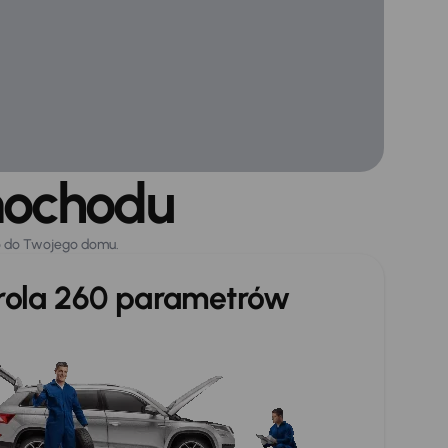
mochodu
o do Twojego domu.
trola 260 parametrów