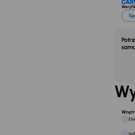
Weryfik
Sp
Potrz
samo
Wy
Wnętr
Ele
Iso