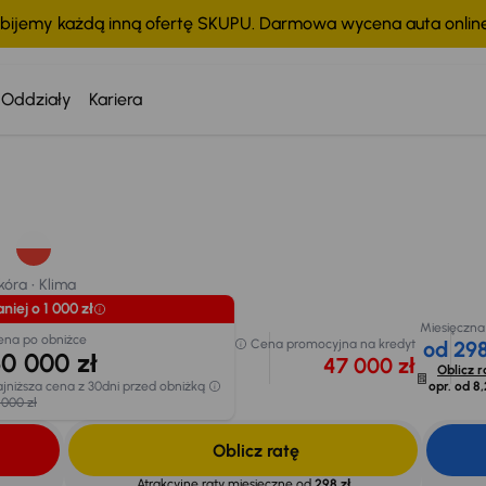
bijemy każdą inną ofertę SKUPU. Darmowa wycena auta onli
Oddziały
Kariera
Taniej o 1 000 zł
Miesięczna rata
Cena po obniżce
Cena promocyjna na
od 298 zł
50 000 zł
kredyt
óra
Klima
47 000 zł
6
Oblicz raty
z
Najniższa cena z 30dni
chodu
opr. od
8,25 %
przed obniżką
51 000 zł
kóra
Klima
niej o 1 000 zł
Miesięczna
ena po obniżce
Cena promocyjna na kredyt
od 298
0 000 zł
47 000 zł
Oblicz r
jniższa cena z 30dni przed obniżką
opr. od
8,
 000 zł
Oblicz ratę
Atrakcyjne raty miesięczne od
298 zł