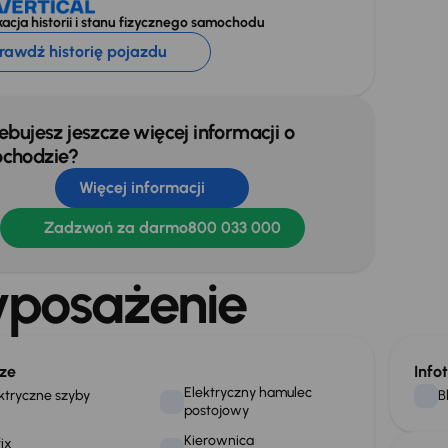
acja historii i stanu fizycznego samochodu
rawdź historię pojazdu
ebujesz jeszcze więcej informacji o
chodzie?
Więcej informacji
Zadzwoń za darmo
800 033 000
posażenie
ze
Info
Elektryczny hamulec
ktryczne szyby
B
postojowy
Kierownica
fix