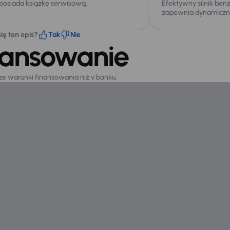
 posiada książkę serwisową.
Efektywny silnik be
zapewnia dynamiczną
ię ten opis?
Tak
Nie
nansowanie
sze warunki finansowania niż v banku.