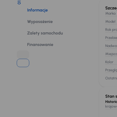
01
Szcze
Informacje
Marka
Wyposażenie
Model
Rok pro
Zalety samochodu
Przebi
Finansowanie
Nadwo
Miejsc
Kolor
Przegl
Ostatni
Stan 
Historia
krajow