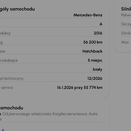
góły samochodu
Silni
Mercedes-Benz
Paliw
A
Skrz
dukcji
2016
Silnik
eg
56 200 km
Moc
zie
Hatchback
a siedzące
5
miejsc
biały
ąd techniczny
12/2026
 serwis
16.1.2026 przy 55 774 km
samochodu
:
Od pierwszego właściciela, Książka serwisowa, Auta
e