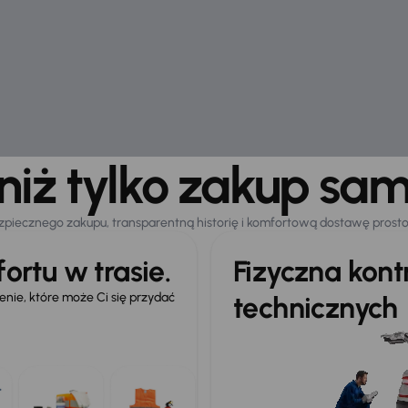
 niż tylko zakup sa
zpiecznego zakupu, transparentną historię i komfortową dostawę prost
ortu w trasie.
Fizyczna kon
ie, które może Ci się przydać
technicznych