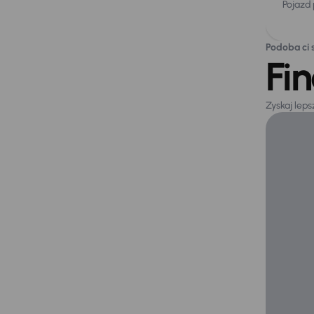
Pojazd
Podoba ci s
Fi
Zyskaj lep