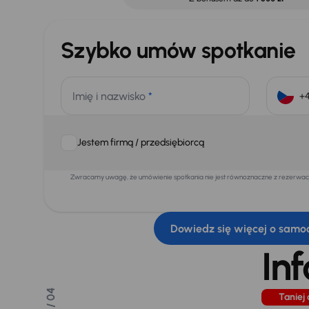
Szybko umów spotkanie
Imię i nazwisko
*
Jestem firmą / przedsiębiorcą
Zwracamy uwagę, że umówienie spotkania nie jest równoznaczne z rezerwacją
Dowiedz się więcej o samo
In
/ 04
Taniej 