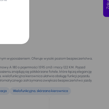
nym wyposażeniem. Oferuje wysoki poziom bezpieczeństwa,
ynowy A 180 o pojemności 1595 cm3 i mocy 122 KM. Pojazd
żeniu znajdują się półskórzane fotele, które łączą elegancję
wielofunkcyjna kierownica ułatwia obsługę funkcji pojazdu.
utomatycznego zatrzymania zwiększa bezpieczeństwo jazdy.
zacja
Wielofunkcyjna, skórzana kierownica