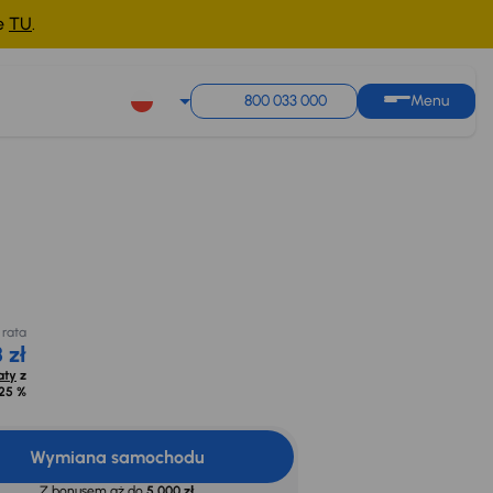
ne
TU
.
800 033 000
Menu
 rata
 zł
aty
z
25 %
Wymiana samochodu
Z bonusem aż do
5 000 zł