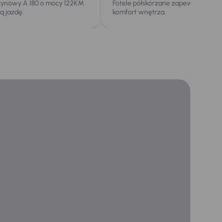
nzynowy A 180 o mocy 122KM
Fotele półskórzane zapewniają eleg
 jazdę.
komfort wnętrza.