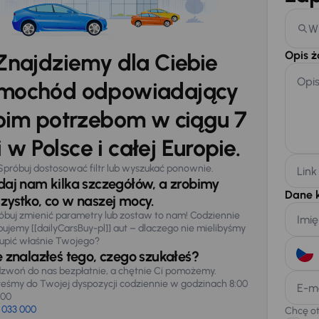
W
Opis 
Znajdziemy dla Ciebie
Opi
mochód odpowiadający
im potrzebom w ciągu 7
 w Polsce i całej Europie.
Spróbuj dostosować filtr lub wyszukać ponownie.
Link
daj nam kilka szczegółów, a zrobimy
Dane 
zystko, co w naszej mocy.
óbuj zmienić parametry lub zostaw to nam! Codziennie
Imię
pujemy [[dailyCarsBuy-pl]] aut – dlaczego nie mielibyśmy
upić właśnie Twojego?
e znalazłeś tego, czego szukałeś?
zwoń do nas bezpłatnie, a chętnie Ci pomożemy.
teśmy do Twojej dyspozycji codziennie w godzinach 8:00
E-m
:00
 033 000
Chcę o