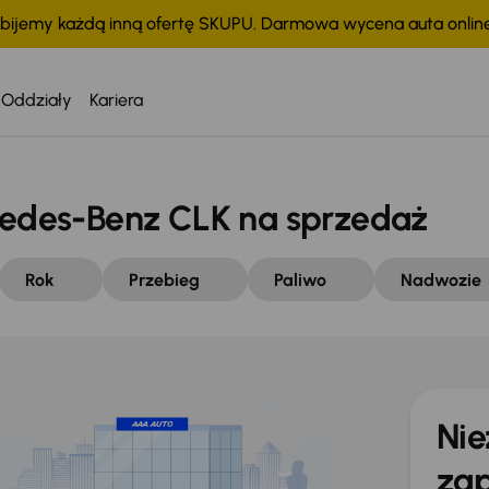
bijemy każdą inną ofertę SKUPU. Darmowa wycena auta onli
Oddziały
Kariera
des-Benz CLK na sprzedaż
Rok
Przebieg
Paliwo
Nadwozie
Nie
zap