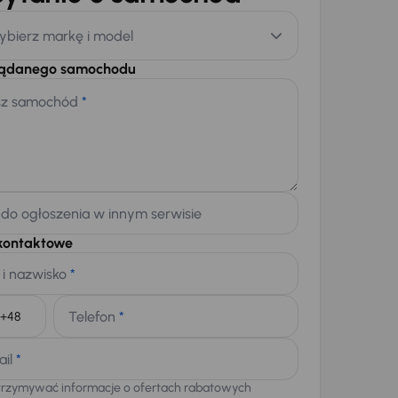
ybierz markę i model
żądanego samochodu
sz samochód
*
 do ogłoszenia w innym serwisie
kontaktowe
 i nazwisko
*
Telefon
*
+48
ail
*
trzymywać informacje o ofertach rabatowych