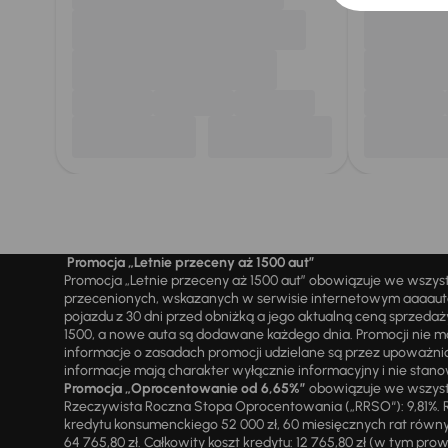
Promocja „Letnie przeceny aż 1500 aut”
Promocja „Letnie przeceny aż 1500 aut” obowiązuje we wszy
przecenionych, wskazanych w serwisie internetowym aaaauto.
pojazdu z 30 dni przed obniżką a jego aktualną ceną sprzeda
1500, a nowe auta są dodawane każdego dnia. Promocji nie m
informacje o zasadach promocji udzielane są przez upowa
informacje mają charakter wyłącznie informacyjny i nie stanow
Promocja „Oprocentowanie od 6,65%”
obowiązuje we wszystk
Rzeczywista Roczna Stopa Oprocentowania („RRSO“): 9,81%. R
kredytu konsumenckiego 52 000 zł, 60 miesięcznych rat równy
64 765,80 zł. Całkowity koszt kredytu: 12 765,80 zł (w tym prowi