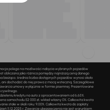
omocja polega na możliwości nabycia wybranych pojazdów
st obliczana jako różnica pomiędzy najniższą ceną danego
na bieżąco; średnia liczba dostępnych pojazdów wynosi około
i, ani dochodzić do niej prawa z mocą wsteczną. Szczegółowe
zawarcia umowy wyłącznie w formie pisemnej. Prezentowane
u cywilnego.
zieleniu kredytu na auto z oprocentowaniem od 6,65%.
cena samochodu 52 000 zł, wkład własny 0%. Całkowita kwota
ie stałe w skali roku: 9,00%. Całkowita kwota do zapłaty:
a dzień 11.12.2025 r. Zawarcie ubezpieczenia nie jest warunkiem