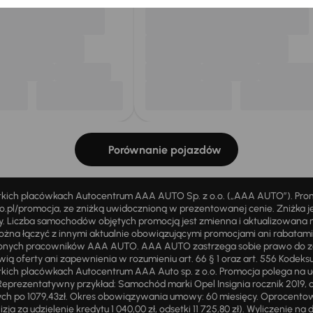
Porównanie pojazdów
stkich placówkach Autocentrum AAA AUTO Sp. z o.o. („AAA AUTO”). Pr
pl/promocja, ze zniżką uwidocznioną w prezentowanej cenie. Zniżka je
ży. Liczba samochodów objętych promocją jest zmienna i aktualizowana 
ożna łączyć z innymi aktualnie obowiązującymi promocjami ani rabatam
żnionych pracowników AAA AUTO. AAA AUTO zastrzega sobie prawo do 
ią oferty ani zapewnienia w rozumieniu art. 66 § 1 oraz art. 556 Kodeks
ich placówkach Autocentrum AAA Auto sp. z o.o. Promocja polega na ud
eprezentatywny przykład: Samochód marki Opel Insignia rocznik 2019, 
ch po 1079,43zł. Okres obowiązywania umowy: 60 miesięcy. Oprocentowan
zja za udzielenie kredytu 1 040,00 zł, odsetki 11 725,80 zł). Wyliczenie n