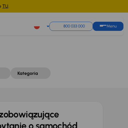
ne
TU
.
Sortuj według
Zapisz wyszukiwanie
800 033 000
Menu
Kategoria
zobowiązujące
ytanie o samochód