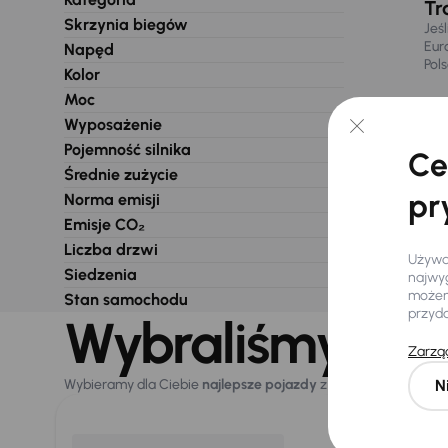
Tr
Skrzynia biegów
Jeś
Eur
Napęd
Pol
Kolor
Moc
Wyposażenie
Pojemność silnika
Ce
Średnie zużycie
pr
Norma emisji
Emisje CO₂
Liczba drzwi
Używam
Siedzenia
najwyg
możemy
Stan samochodu
przyd
Wybraliśmy dla 
Zarząd
N
Wybieramy dla Ciebie
najlepsze pojazdy
z naszej oferty. Kupi