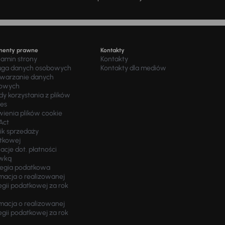
menty prawne
Kontakty
lamin strony
Kontakty
uga danych osobowych
Kontakty dla mediów
twarzanie danych
owych
y korzystania z plików
ies
wienia plików cookie
Act
ik sprzedaży
tkowej
acje dot. płatności
wką
tegia podatkowa
macja o realizowanej
egii podatkowej za rok
macja o realizowanej
egii podatkowej za rok