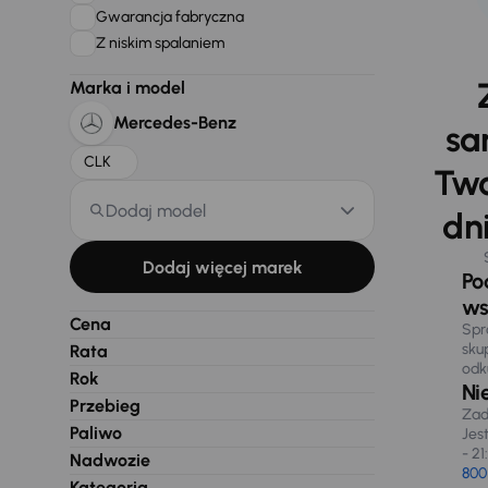
Gwarancja fabryczna
Z niskim spalaniem
Marka i model
Mercedes-Benz
sa
CLK
Two
Dodaj model
dni
Dodaj więcej marek
Po
ws
Cena
Spr
sku
Rata
odk
Rok
Ni
Przebieg
Zad
Paliwo
Jes
- 21
Nadwozie
800
Kategoria