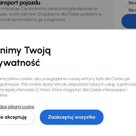
ansport pojazdu
Na 
li interesuje Cię konkretny samochód gdziekolwiek w
Na 
opie, wyślij nam link! Znajdziemy dla Ciebie podobny w
sce lub sprowadzimy go z zagranicy.
Zwracamy u
zagwaranto
874/15, Či
osobowe z
nimy Twoją
ywatność
y plików cookie, aby przeglądanie naszej witryny było dla Ciebie jak
odniejsze. Pliki cookie służą nam do ulepszania naszych usług, a jednocz
 lepiej oferować Ci treści, które mogą być dla Ciebie interesujące i
atne.
Ciebie
zaj plikami cookie
ie akceptuję
Zaakceptuj wszystko
my dla Ciebie
do 400 pojazdów
każdego dnia.