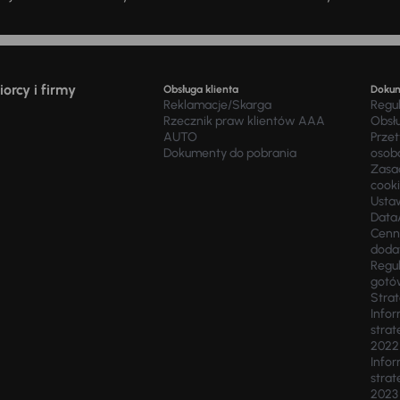
orcy i firmy
Obsługa klienta
Doku
Reklamacje/Skarga
Regu
Rzecznik praw klientów AAA
Obsł
AUTO
Prze
Dokumenty do pobrania
osob
Zasad
cook
Usta
Data
Cenn
doda
Regul
gotó
Stra
Infor
strat
2022
Infor
strat
2023