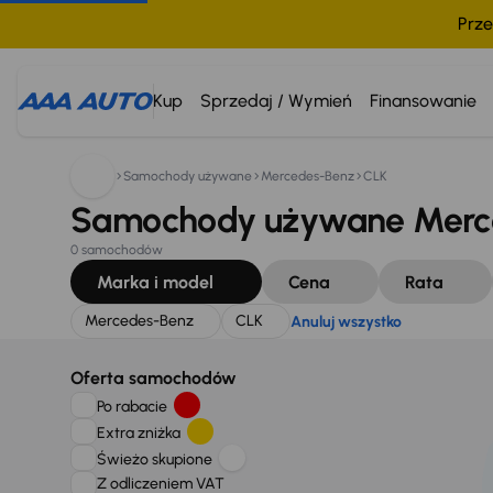
Prze
Szukam:
Mercedes-Benz
CLK
Anuluj wszystko
Kup
Sprzedaj / Wymień
Finansowanie
Samochody używane
Mercedes-Benz
CLK
Samochody używane Merce
0 samochodów
Marka i model
Cena
Rata
Mercedes-Benz
CLK
Anuluj wszystko
Oferta samochodów
Po rabacie
Extra zniżka
Świeżo skupione
Z odliczeniem VAT