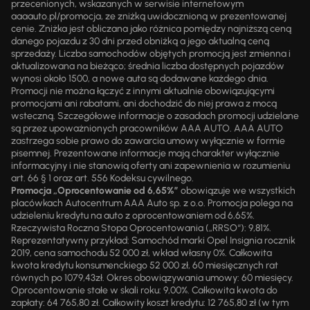
przecenionych, wskazanych w serwisie internetowym
aaaauto.pl/promocja, ze zniżką uwidocznioną w prezentowanej
cenie. Zniżka jest obliczana jako różnica pomiędzy najniższą ceną
danego pojazdu z 30 dni przed obniżką a jego aktualną ceną
sprzedaży. Liczba samochodów objętych promocją jest zmienna i
aktualizowana na bieżąco; średnia liczba dostępnych pojazdów
wynosi około 1500, a nowe auta są dodawane każdego dnia.
Promocji nie można łączyć z innymi aktualnie obowiązującymi
promocjami ani rabatami, ani dochodzić do niej prawa z mocą
wsteczną. Szczegółowe informacje o zasadach promocji udzielane
są przez upoważnionych pracowników AAA AUTO. AAA AUTO
zastrzega sobie prawo do zawarcia umowy wyłącznie w formie
pisemnej. Prezentowane informacje mają charakter wyłącznie
informacyjny i nie stanowią oferty ani zapewnienia w rozumieniu
art. 66 § 1 oraz art. 556 Kodeksu cywilnego.
Promocja „Oprocentowanie od 6,65%”
obowiązuje we wszystkich
placówkach Autocentrum AAA Auto sp. z o.o. Promocja polega na
udzieleniu kredytu na auto z oprocentowaniem od 6,65%.
Rzeczywista Roczna Stopa Oprocentowania („RRSO“): 9,81%.
Reprezentatywny przykład: Samochód marki Opel Insignia rocznik
2019, cena samochodu 52 000 zł, wkład własny 0%. Całkowita
kwota kredytu konsumenckiego 52 000 zł, 60 miesięcznych rat
równych po 1079,43zł. Okres obowiązywania umowy: 60 miesięcy.
Oprocentowanie stałe w skali roku: 9,00%. Całkowita kwota do
zapłaty: 64 765,80 zł. Całkowity koszt kredytu: 12 765,80 zł (w tym