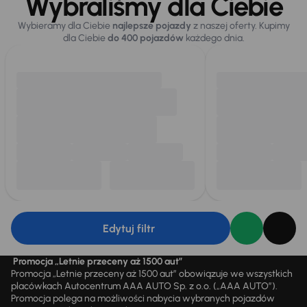
Wybraliśmy dla Ciebie
Wybieramy dla Ciebie
najlepsze pojazdy
z naszej oferty. Kupimy
dla Ciebie
do 400 pojazdów
każdego dnia.
Edytuj filtr
Promocja „Letnie przeceny aż 1500 aut”
Promocja „Letnie przeceny aż 1500 aut” obowiązuje we wszystkich
placówkach Autocentrum AAA AUTO Sp. z o.o. („AAA AUTO”).
Promocja polega na możliwości nabycia wybranych pojazdów