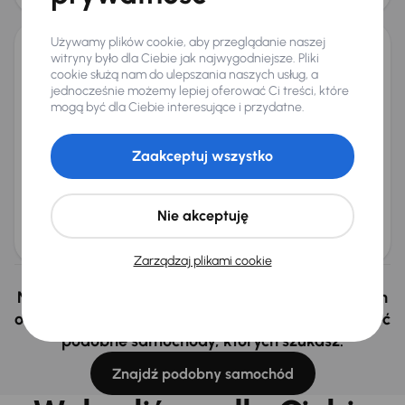
Używamy plików cookie, aby przeglądanie naszej
witryny było dla Ciebie jak najwygodniejsze. Pliki
Nissan Leaf 24 kWh
cookie służą nam do ulepszania naszych usług, a
2012
159 488 km
Automat
jednocześnie możemy lepiej oferować Ci treści, które
Elektryk Samochód Elektryczny na baterię (BEV)
24 kWh
mogą być dla Ciebie interesujące i przydatne.
80 kW
Automat
Klimatronic
Tempomat
ALU
Zaakceptuj wszystko
Miesięczna rata
Cena promocyjna
od 131 zł
21 000 zł
Najniższa cena z 30 dni przed
Cena po obniżce
Nie akceptuję
obniżką
22 000 zł
27 500 zł
Zarządzaj plikami cookie
Nie wybrałeś auto z oferty? Nie szkodzi, w naszych
oddziałach w Czechach i na Słowacji możemy mieć
podobne samochody, których szukasz.
Znajdź podobny samochód