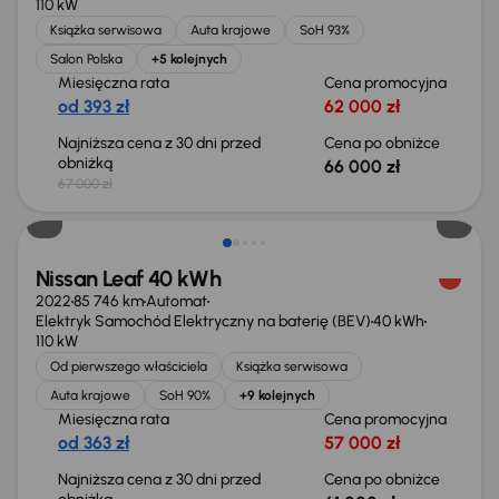
110 kW
Książka serwisowa
Auta krajowe
SoH 93%
Salon Polska
+5 kolejnych
Miesięczna rata
Cena promocyjna
od 393 zł
62 000 zł
Najniższa cena z 30 dni przed
Cena po obniżce
obniżką
66 000 zł
67 000 zł
Taniej o 1 000 zł
Nissan Leaf 40 kWh
2022
85 746 km
Automat
Elektryk Samochód Elektryczny na baterię (BEV)
40 kWh
110 kW
Od pierwszego właściciela
Książka serwisowa
Auta krajowe
SoH 90%
+9 kolejnych
Miesięczna rata
Cena promocyjna
od 363 zł
57 000 zł
Najniższa cena z 30 dni przed
Cena po obniżce