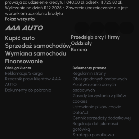
prowizja za udzielenie kredytu 1 040,00 zł, odsetki 11 725,80 zł).
Wyliczenie na dzień 11.12.2025 r. Zawarcie ubezpieczenia nie jest
warunkiem udzielenia kredytu.
Pokaż wszystko
Kupić auto
Przedsiębiorcy i firmy
Oddziały
Sprzedaż samochodów
Kariera
Wymiana samochodu
Finansowanie
Obsługa klienta
Dokumenty prawne
Reklamacje/Skarga
Regulamin strony
Rzecznik praw klientów AAA
Obsługa danych osobowych
AUTO
Przetwarzanie danych
Dokumenty do pobrania
osobowych
Zasady korzystania z plików
cookies
Ustawienia plików cookie
DataAct
Cennik sprzedaży dodatkowej
Regulacje dot. płatności
gotówką
Strategia podatkowa