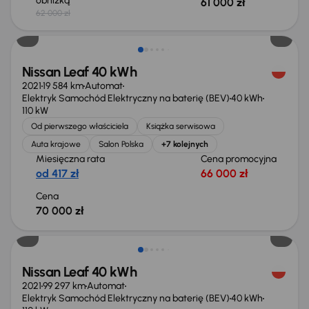
obniżką
61 000 zł
62 000 zł
Możliwość odliczenia VAT
Nissan Leaf 40 kWh
2021
19 584 km
Automat
Elektryk Samochód Elektryczny na baterię (BEV)
40 kWh
110 kW
Od pierwszego właściciela
Książka serwisowa
Auta krajowe
Salon Polska
+7 kolejnych
Miesięczna rata
Cena promocyjna
od 417 zł
66 000 zł
Cena
70 000 zł
Taniej o 1 000 zł
Nissan Leaf 40 kWh
2021
99 297 km
Automat
Elektryk Samochód Elektryczny na baterię (BEV)
40 kWh