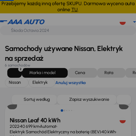
Nissan
Elektryk
Anuluj wszystko
Przebijemy każdą inną ofertę SKUPU. Darmowa wycena auta
online
TU
.
Samochody używane Nissan, Elektryk
na sprzedaż
6 samochodów
2
Marka i model
Cena
Rata
R
Nissan
Elektryk
Anuluj wszystko
Taniej o 1 000 zł
Sortuj według
Zapisz wyszukiwanie
Nissan Leaf 40 kWh
2022
40 699 km
Automat
Elektryk Samochód Elektryczny na baterię (BEV)
40 kWh