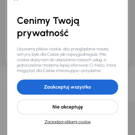
Chcę otrzymywać informacje o ofertach rabatowych
Na e-mail
(opcjonalnie)
Cenimy Twoją
Na numer telefonu
(opcjonalnie)
prywatność
Wyślij zapytanie
Zwracamy uwagę, że umówienie spotkania nie jest równoznaczne z rezerwacją
ani zagwarantowaną dostępnością pojazdu. AURES Holdings a.s., z siedzibą
Używamy plików cookie, aby przeglądanie naszej
Dopraváků 874/15, Čimice, 184 00 Praga 8, będzie przechowywać i przetwarzać
Twoje dane osobowe zgodnie z zasadami ochrony i przetwarzania
danych
witryny było dla Ciebie jak najwygodniejsze. Pliki
osobowych
.
cookie służą nam do ulepszania naszych usług, a
jednocześnie możemy lepiej oferować Ci treści, które
Wybraliśmy dla Ciebie
mogą być dla Ciebie interesujące i przydatne.
Wybieramy dla Ciebie
najlepsze pojazdy
z naszej oferty. Kupimy
dla Ciebie
do 400 pojazdów
każdego dnia.
Zaakceptuj wszystko
Nie akceptuję
Zarządzaj plikami cookie