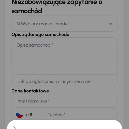
Niezobowiązujące zapytanie o
samochód
Wybierz markę i model
Opis żądanego samochodu
Opisz samochód
*
Link do ogłoszenia w innym serwisie
Dane kontaktowe
Imię i nazwisko
*
Telefon
*
+48
E-mail
*