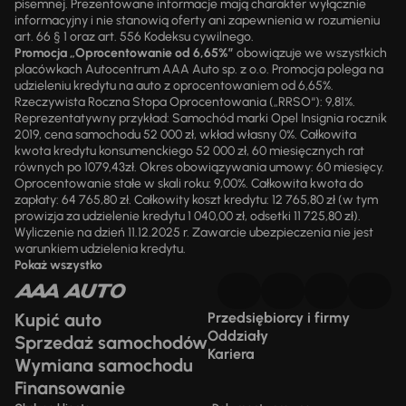
pisemnej. Prezentowane informacje mają charakter wyłącznie
informacyjny i nie stanowią oferty ani zapewnienia w rozumieniu
art. 66 § 1 oraz art. 556 Kodeksu cywilnego.
Promocja „Oprocentowanie od 6,65%”
obowiązuje we wszystkich
placówkach Autocentrum AAA Auto sp. z o.o. Promocja polega na
udzieleniu kredytu na auto z oprocentowaniem od 6,65%.
Rzeczywista Roczna Stopa Oprocentowania („RRSO“): 9,81%.
Reprezentatywny przykład: Samochód marki Opel Insignia rocznik
2019, cena samochodu 52 000 zł, wkład własny 0%. Całkowita
kwota kredytu konsumenckiego 52 000 zł, 60 miesięcznych rat
równych po 1079,43zł. Okres obowiązywania umowy: 60 miesięcy.
Oprocentowanie stałe w skali roku: 9,00%. Całkowita kwota do
zapłaty: 64 765,80 zł. Całkowity koszt kredytu: 12 765,80 zł (w tym
prowizja za udzielenie kredytu 1 040,00 zł, odsetki 11 725,80 zł).
Wyliczenie na dzień 11.12.2025 r. Zawarcie ubezpieczenia nie jest
warunkiem udzielenia kredytu.
Pokaż wszystko
Kupić auto
Przedsiębiorcy i firmy
Oddziały
Sprzedaż samochodów
Kariera
Wymiana samochodu
Finansowanie