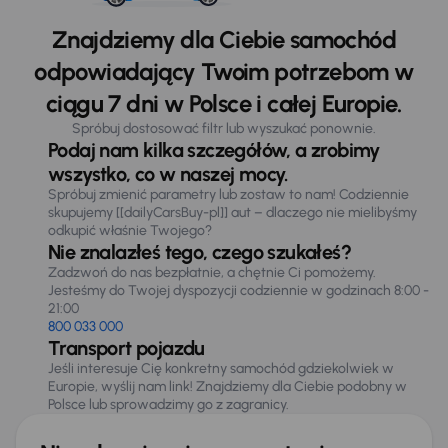
Znajdziemy dla Ciebie samochód
odpowiadający Twoim potrzebom w
ciągu 7 dni w Polsce i całej Europie.
Spróbuj dostosować filtr lub wyszukać ponownie.
Podaj nam kilka szczegółów, a zrobimy
wszystko, co w naszej mocy.
Spróbuj zmienić parametry lub zostaw to nam! Codziennie
skupujemy [[dailyCarsBuy-pl]] aut – dlaczego nie mielibyśmy
odkupić właśnie Twojego?
Nie znalazłeś tego, czego szukałeś?
Zadzwoń do nas bezpłatnie, a chętnie Ci pomożemy.
Jesteśmy do Twojej dyspozycji codziennie w godzinach 8:00 -
21:00
800 033 000
Transport pojazdu
Jeśli interesuje Cię konkretny samochód gdziekolwiek w
Europie, wyślij nam link! Znajdziemy dla Ciebie podobny w
Polsce lub sprowadzimy go z zagranicy.