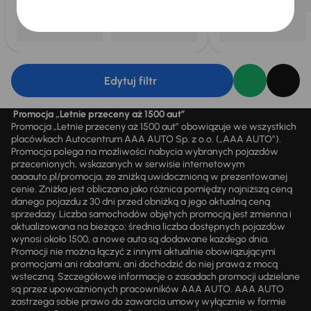
Edytuj filtr
Promocja „Letnie przeceny aż 1500 aut”
Promocja „Letnie przeceny aż 1500 aut” obowiązuje we wszystkich
placówkach Autocentrum AAA AUTO Sp. z o.o. („AAA AUTO”).
Promocja polega na możliwości nabycia wybranych pojazdów
przecenionych, wskazanych w serwisie internetowym
aaaauto.pl/promocja, ze zniżką uwidocznioną w prezentowanej
cenie. Zniżka jest obliczana jako różnica pomiędzy najniższą ceną
danego pojazdu z 30 dni przed obniżką a jego aktualną ceną
sprzedaży. Liczba samochodów objętych promocją jest zmienna i
aktualizowana na bieżąco; średnia liczba dostępnych pojazdów
wynosi około 1500, a nowe auta są dodawane każdego dnia.
Promocji nie można łączyć z innymi aktualnie obowiązującymi
promocjami ani rabatami, ani dochodzić do niej prawa z mocą
wsteczną. Szczegółowe informacje o zasadach promocji udzielane
są przez upoważnionych pracowników AAA AUTO. AAA AUTO
zastrzega sobie prawo do zawarcia umowy wyłącznie w formie