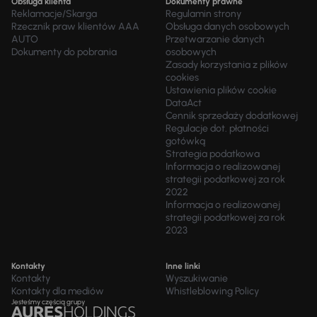
Obsługa klienta
Dokumenty prawne
Reklamacje/Skarga
Regulamin strony
Rzecznik praw klientów AAA
Obsługa danych osobowych
AUTO
Przetwarzanie danych
Dokumenty do pobrania
osobowych
Zasady korzystania z plików
cookies
Ustawienia plików cookie
DataAct
Cennik sprzedaży dodatkowej
Regulacje dot. płatności
gotówką
Strategia podatkowa
Informacja o realizowanej
strategii podatkowej za rok
2022
Informacja o realizowanej
strategii podatkowej za rok
2023
Kontakty
Inne linki
Kontakty
Wyszukiwanie
Kontakty dla mediów
Whistleblowing Policy
Jesteśmy częścią grupy