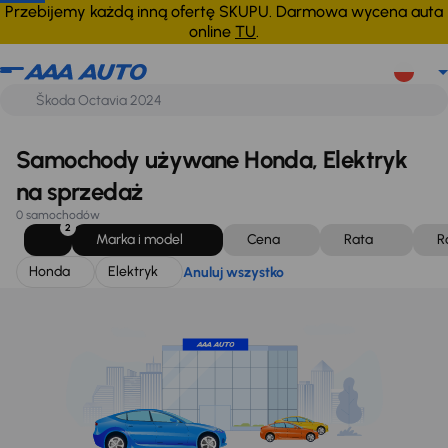
Honda
Elektryk
Anuluj wszystko
Przebijemy każdą inną ofertę SKUPU. Darmowa wycena auta
online
TU
.
Samochody używane Honda, Elektryk
na sprzedaż
0 samochodów
2
Marka i model
Cena
Rata
R
Honda
Elektryk
Anuluj wszystko