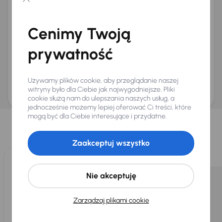
Chcę otrzymywać informacje o ofertach rabatowych
Na e-mail
(opcjonalnie)
Cenimy Twoją
Na numer telefonu
(opcjonalnie)
prywatność
Wyślij zapytanie
Zwracamy uwagę, że umówienie spotkania nie jest równoznaczne z rezerwacją
ani zagwarantowaną dostępnością pojazdu. AURES Holdings a.s., z siedzibą
Używamy plików cookie, aby przeglądanie naszej
Dopraváků 874/15, Čimice, 184 00 Praga 8, będzie przechowywać i przetwarzać
Twoje dane osobowe zgodnie z zasadami ochrony i przetwarzania
danych
witryny było dla Ciebie jak najwygodniejsze. Pliki
osobowych
.
cookie służą nam do ulepszania naszych usług, a
jednocześnie możemy lepiej oferować Ci treści, które
Wybraliśmy dla Ciebie
mogą być dla Ciebie interesujące i przydatne.
Wybieramy dla Ciebie
najlepsze pojazdy
z naszej oferty. Kupimy
dla Ciebie
do 400 pojazdów
każdego dnia.
Zaakceptuj wszystko
Nie akceptuję
Zarządzaj plikami cookie