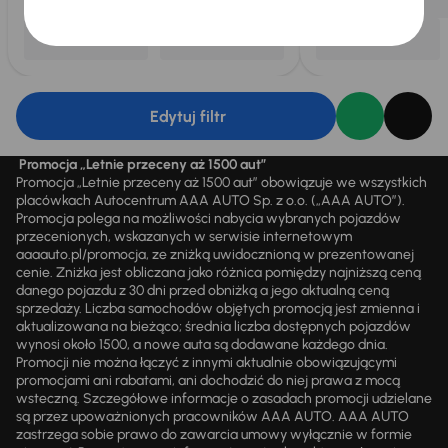
Edytuj filtr
Promocja „Letnie przeceny aż 1500 aut”
Promocja „Letnie przeceny aż 1500 aut” obowiązuje we wszystkich
placówkach Autocentrum AAA AUTO Sp. z o.o. („AAA AUTO”).
Promocja polega na możliwości nabycia wybranych pojazdów
przecenionych, wskazanych w serwisie internetowym
aaaauto.pl/promocja, ze zniżką uwidocznioną w prezentowanej
cenie. Zniżka jest obliczana jako różnica pomiędzy najniższą ceną
danego pojazdu z 30 dni przed obniżką a jego aktualną ceną
sprzedaży. Liczba samochodów objętych promocją jest zmienna i
aktualizowana na bieżąco; średnia liczba dostępnych pojazdów
wynosi około 1500, a nowe auta są dodawane każdego dnia.
Promocji nie można łączyć z innymi aktualnie obowiązującymi
promocjami ani rabatami, ani dochodzić do niej prawa z mocą
wsteczną. Szczegółowe informacje o zasadach promocji udzielane
są przez upoważnionych pracowników AAA AUTO. AAA AUTO
zastrzega sobie prawo do zawarcia umowy wyłącznie w formie