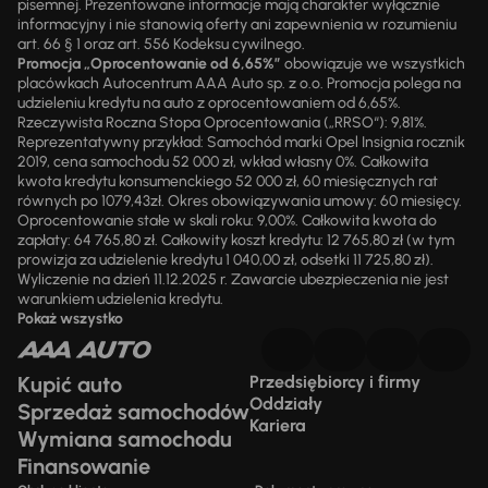
pisemnej. Prezentowane informacje mają charakter wyłącznie
informacyjny i nie stanowią oferty ani zapewnienia w rozumieniu
art. 66 § 1 oraz art. 556 Kodeksu cywilnego.
Promocja „Oprocentowanie od 6,65%”
obowiązuje we wszystkich
placówkach Autocentrum AAA Auto sp. z o.o. Promocja polega na
udzieleniu kredytu na auto z oprocentowaniem od 6,65%.
Rzeczywista Roczna Stopa Oprocentowania („RRSO“): 9,81%.
Reprezentatywny przykład: Samochód marki Opel Insignia rocznik
2019, cena samochodu 52 000 zł, wkład własny 0%. Całkowita
kwota kredytu konsumenckiego 52 000 zł, 60 miesięcznych rat
równych po 1079,43zł. Okres obowiązywania umowy: 60 miesięcy.
Oprocentowanie stałe w skali roku: 9,00%. Całkowita kwota do
zapłaty: 64 765,80 zł. Całkowity koszt kredytu: 12 765,80 zł (w tym
prowizja za udzielenie kredytu 1 040,00 zł, odsetki 11 725,80 zł).
Wyliczenie na dzień 11.12.2025 r. Zawarcie ubezpieczenia nie jest
warunkiem udzielenia kredytu.
Pokaż wszystko
Kupić auto
Przedsiębiorcy i firmy
Oddziały
Sprzedaż samochodów
Kariera
Wymiana samochodu
Finansowanie