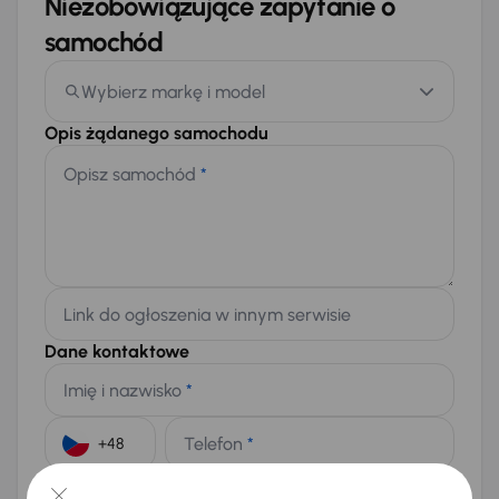
Niezobowiązujące zapytanie o
samochód
Wybierz markę i model
Opis żądanego samochodu
Opisz samochód
*
Link do ogłoszenia w innym serwisie
Dane kontaktowe
Imię i nazwisko
*
Telefon
*
+48
E-mail
*