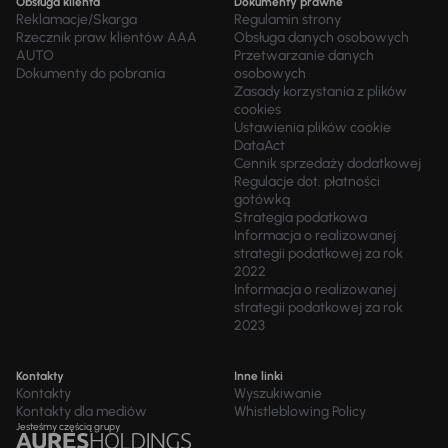
Obsługa klienta
Dokumenty prawne
Reklamacje/Skarga
Regulamin strony
Rzecznik praw klientów AAA
Obsługa danych osobowych
AUTO
Przetwarzanie danych
Dokumenty do pobrania
osobowych
Zasady korzystania z plików
cookies
Ustawienia plików cookie
DataAct
Cennik sprzedaży dodatkowej
Regulacje dot. płatności
gotówką
Strategia podatkowa
Informacja o realizowanej
strategii podatkowej za rok
2022
Informacja o realizowanej
strategii podatkowej za rok
2023
Kontakty
Inne linki
Kontakty
Wyszukiwanie
Kontakty dla mediów
Whistleblowing Policy
Jesteśmy częścią grupy