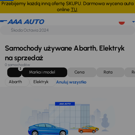
Abarth
Elektryk
Anuluj wszystko
Przebijemy każdą inną ofertę SKUPU. Darmowa wycena auta
online
TU
.
Samochody używane Abarth, Elektryk
na sprzedaż
0 samochodów
2
Marka i model
Cena
Rata
R
Abarth
Elektryk
Anuluj wszystko