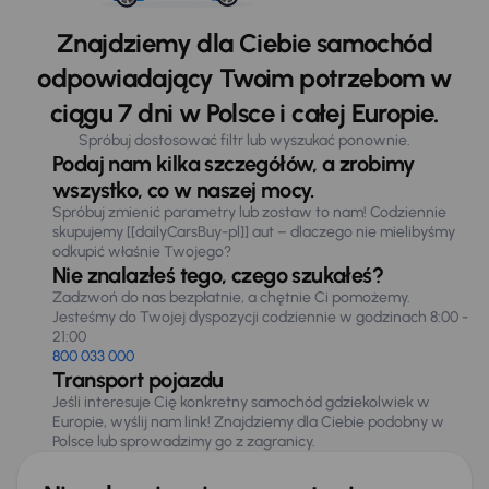
Znajdziemy dla Ciebie samochód
odpowiadający Twoim potrzebom w
ciągu 7 dni w Polsce i całej Europie.
Spróbuj dostosować filtr lub wyszukać ponownie.
Podaj nam kilka szczegółów, a zrobimy
wszystko, co w naszej mocy.
Spróbuj zmienić parametry lub zostaw to nam! Codziennie
skupujemy [[dailyCarsBuy-pl]] aut – dlaczego nie mielibyśmy
odkupić właśnie Twojego?
Nie znalazłeś tego, czego szukałeś?
Zadzwoń do nas bezpłatnie, a chętnie Ci pomożemy.
Jesteśmy do Twojej dyspozycji codziennie w godzinach 8:00 -
21:00
800 033 000
Transport pojazdu
Jeśli interesuje Cię konkretny samochód gdziekolwiek w
Europie, wyślij nam link! Znajdziemy dla Ciebie podobny w
Polsce lub sprowadzimy go z zagranicy.