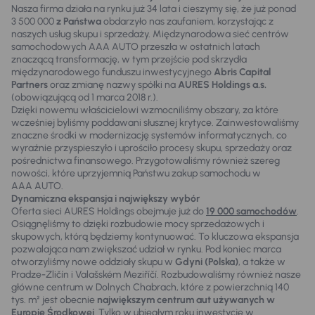
Nasza firma działa na rynku już 34 lata i cieszymy się, że już ponad
3 500 000
z Państwa
obdarzyło nas zaufaniem, korzystając z
naszych usług skupu i sprzedaży. Międzynarodowa sieć centrów
samochodowych AAA AUTO przeszła w ostatnich latach
znaczącą transformację, w tym przejście pod skrzydła
międzynarodowego funduszu inwestycyjnego
Abris Capital
Partners
oraz zmianę nazwy spółki na
AURES Holdings a.s.
(obowiązującą od 1 marca 2018 r.).
Dzięki nowemu właścicielowi wzmocniliśmy obszary, za które
wcześniej byliśmy poddawani słusznej krytyce. Zainwestowaliśmy
znaczne środki w modernizację systemów informatycznych, co
wyraźnie przyspieszyło i uprościło procesy skupu, sprzedaży oraz
pośrednictwa finansowego. Przygotowaliśmy również szereg
nowości, które uprzyjemnią Państwu zakup samochodu w
AAA AUTO.
Dynamiczna ekspansja i największy wybór
Oferta sieci AURES Holdings obejmuje już do
19 000 samochodów
.
Osiągnęliśmy to dzięki rozbudowie mocy sprzedażowych i
skupowych, którą będziemy kontynuować. To kluczowa ekspansja
pozwalająca nam zwiększać udział w rynku. Pod koniec marca
otworzyliśmy nowe oddziały skupu w
Gdyni (Polska)
, a także w
Pradze-Zličín i Valašském Meziříčí. Rozbudowaliśmy również nasze
główne centrum w Dolnych Chabrach, które z powierzchnią 140
tys. m² jest obecnie
największym centrum aut używanych w
Europie Środkowej
. Tylko w ubiegłym roku inwestycje w