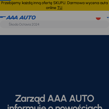
Przebijemy każdą inną ofertę SKUPU. Darmowa wycena auta
online
TU
.
Zarząd AAA AUTO
informuje o nowościach