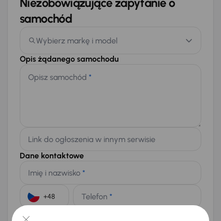
Niezobowiązujące zapytanie o
samochód
Wybierz markę i model
Opis żądanego samochodu
Opisz samochód
*
Link do ogłoszenia w innym serwisie
Dane kontaktowe
Imię i nazwisko
*
Telefon
*
+48
E-mail
*