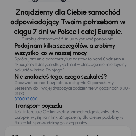
Znajdziemy dla Ciebie samochód
odpowiadający Twoim potrzebom w
ciągu 7 dni w Polsce i całej Europie.
Spróbuj dostosować filtr lub wyszukać ponownie.
Podaj nam kilka szczegółów, a zrobimy
wszystko, co w naszej mocy.
Spróbuj zmienić parametry lub zostaw to nam! Codziennie
skupujemy [[dailyCarsBuy-pl]] aut – dlaczego nie mielibyśmy
odkupić właśnie Twojego?
Nie znalazłeś tego, czego szukałeś?
Zadzwoń do nas bezpłatnie, a chętnie Ci pomożemy.
Jesteśmy do Twojej dyspozycji codziennie w godzinach 8:00 -
21:00
800 033 000
Transport pojazdu
Jeśli interesuje Cię konkretny samochód gdziekolwiek w
Europie, wyślij nam link! Znajdziemy dla Ciebie podobny w
Polsce lub sprowadzimy go z zagranicy.