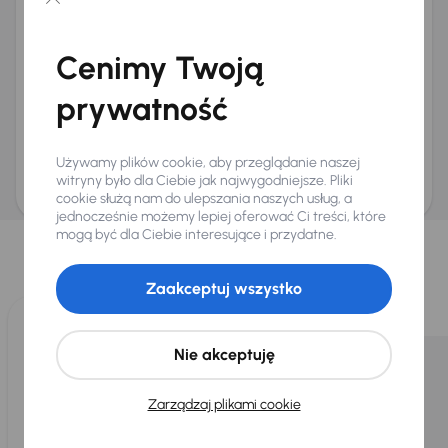
Chcę otrzymywać informacje o ofertach rabatowych
Na e-mail
(opcjonalnie)
Cenimy Twoją
Na numer telefonu
(opcjonalnie)
prywatność
Wyślij zapytanie
Zwracamy uwagę, że umówienie spotkania nie jest równoznaczne z rezerwacją
ani zagwarantowaną dostępnością pojazdu. AURES Holdings a.s., z siedzibą
Używamy plików cookie, aby przeglądanie naszej
Dopraváků 874/15, Čimice, 184 00 Praga 8, będzie przechowywać i przetwarzać
Twoje dane osobowe zgodnie z zasadami ochrony i przetwarzania
danych
witryny było dla Ciebie jak najwygodniejsze. Pliki
osobowych
.
cookie służą nam do ulepszania naszych usług, a
jednocześnie możemy lepiej oferować Ci treści, które
Wybraliśmy dla Ciebie
mogą być dla Ciebie interesujące i przydatne.
Wybieramy dla Ciebie
najlepsze pojazdy
z naszej oferty. Kupimy
dla Ciebie
do 400 pojazdów
każdego dnia.
Zaakceptuj wszystko
Nie akceptuję
Zarządzaj plikami cookie