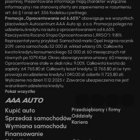
pisemnej. Prezentowane informacje mają charakter wyłącznie
informacyjny i nie stanowią oferty ani zapewnienia w rozumieniu
art. 66 § 1 oraz art. 556 Kodeksu cywilnego.
Promocja „Oprocentowanie od 6,65%”
obowiązuje we wszystkich
placówkach Autocentrum AAA Auto sp. z o.o. Promocja polega na
udzieleniu kredytu na auto z oprocentowaniem od 6,65%.
Rzeczywista Roczna Stopa Oprocentowania („RRSO“): 9,81%.
Reprezentatywny przykład: Samochód marki Opel Insignia rocznik
2019, cena samochodu 52 000 zł, wkład własny 0%. Całkowita
kwota kredytu konsumenckiego 52 000 zł, 60 miesięcznych rat
równych po 1079,43zł. Okres obowiązywania umowy: 60 miesięcy.
Oprocentowanie stałe w skali roku: 9,00%. Całkowita kwota do
zapłaty: 64 765,80 zł. Całkowity koszt kredytu: 12 765,80 zł (w tym
prowizja za udzielenie kredytu 1 040,00 zł, odsetki 11 725,80 zł).
Wyliczenie na dzień 11.12.2025 r. Zawarcie ubezpieczenia nie jest
warunkiem udzielenia kredytu.
Pokaż wszystko
Kupić auto
Przedsiębiorcy i firmy
Oddziały
Sprzedaż samochodów
Kariera
Wymiana samochodu
Finansowanie