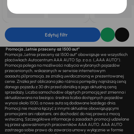
Edytuj filtr
Promocja „Letnie przeceny aż 1500 aut”
Promocja „Letnie przeceny aż 1500 aut” obowiązuje we wszystkich
placówkach Autocentrum AAA AUTO Sp. z o.o. („AAA AUTO”).
Promocja polega na możliwości nabycia wybranych pojazdów
przecenionych, wskazanych w serwisie internetowym
aaaauto.pl/promocja, ze zniżką uwidocznioną w prezentowanej
cenie. Zniżka jest obliczana jako różnica pomiędzy najniższą ceną
danego pojazdu z 30 dni przed obniżką a jego aktualną ceną
sprzedaży. Liczba samochodów objętych promocją jest zmienna i
aktualizowana na bieżąco; średnia liczba dostępnych pojazdów
wynosi około 1500, a nowe auta są dodawane każdego dnia.
Promocji nie można łączyć z innymi aktualnie obowiązującymi
promocjami ani rabatami, ani dochodzić do niej prawa z mocą
wsteczną. Szczegółowe informacje o zasadach promocji udzielane
są przez upoważnionych pracowników AAA AUTO. AAA AUTO
zastrzega sobie prawo do zawarcia umowy wyłącznie w formie