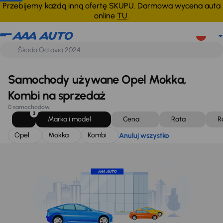
Opel
Mokka
Kombi
Anuluj wszystko
Przebijemy każdą inną ofertę SKUPU. Darmowa wycena auta
online
TU
.
Samochody używane Opel Mokka,
Kombi na sprzedaż
0 samochodów
3
Marka i model
Cena
Rata
R
Opel
Mokka
Kombi
Anuluj wszystko