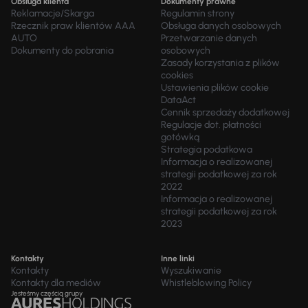
Obsługa klienta
Dokumenty prawne
Reklamacje/Skarga
Regulamin strony
Rzecznik praw klientów AAA
Obsługa danych osobowych
AUTO
Przetwarzanie danych
Dokumenty do pobrania
osobowych
Zasady korzystania z plików
cookies
Ustawienia plików cookie
DataAct
Cennik sprzedaży dodatkowej
Regulacje dot. płatności
gotówką
Strategia podatkowa
Informacja o realizowanej
strategii podatkowej za rok
2022
Informacja o realizowanej
strategii podatkowej za rok
2023
Kontakty
Inne linki
Kontakty
Wyszukiwanie
Kontakty dla mediów
Whistleblowing Policy
Jesteśmy częścią grupy