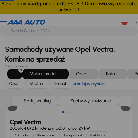
Opel
Vectra
Kombi
Anuluj wszystko
Przebijemy każdą inną ofertę SKUPU. Darmowa wycena auta
online
TU
.
Samochody używane Opel Vectra,
Kombi na sprzedaż
3 samochody
3
Marka i model
Cena
Rata
R
Opel
Vectra
Kombi
Anuluj wszystko
Taniej o 1 000 zł
Sortuj według
Zapisz wyszukiwanie
Opel Vectra
2008
164 842 km
Benzyna
2.0 Turbo
129 kW
2.0 Turbo
Klimatronic
Tempomat
Parktronic