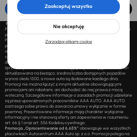
Zaakceptuj wszystko
Edytuj filtr
Promocja „Letnie przeceny aż 1500 aut”
Nie akceptuję
Promocja „Letnie przeceny aż 1500 aut” obowiązuje we wszystkich
placówkach Autocentrum AAA AUTO Sp. z o.o. („AAA AUTO”).
Promocja polega na możliwości nabycia wybranych pojazdów
Zarządzaj plikami cookie
przecenionych, wskazanych w serwisie internetowym
aaaauto.pl/promocja, ze zniżką uwidocznioną w prezentowanej
cenie. Zniżka jest obliczana jako różnica pomiędzy najniższą ceną
danego pojazdu z 30 dni przed obniżką a jego aktualną ceną
sprzedaży. Liczba samochodów objętych promocją jest zmienna i
aktualizowana na bieżąco; średnia liczba dostępnych pojazdów
wynosi około 1500, a nowe auta są dodawane każdego dnia.
Promocji nie można łączyć z innymi aktualnie obowiązującymi
promocjami ani rabatami, ani dochodzić do niej prawa z mocą
wsteczną. Szczegółowe informacje o zasadach promocji udzielane
są przez upoważnionych pracowników AAA AUTO. AAA AUTO
zastrzega sobie prawo do zawarcia umowy wyłącznie w formie
pisemnej. Prezentowane informacje mają charakter wyłącznie
informacyjny i nie stanowią oferty ani zapewnienia w rozumieniu
art. 66 § 1 oraz art. 556 Kodeksu cywilnego.
Promocja „Oprocentowanie od 6,65%”
obowiązuje we wszystkich
placówkach Autocentrum AAA Auto sp. z o.o. Promocja polega na