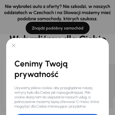
Nie wybrałeś auto z oferty? Nie szkodzi, w naszych
oddziałach w Czechach i na Słowacji możemy mieć
podobne samochody, których szukasz.
Znajdź podobny samochód
Wybraliśmy dla Ciebie
Wybieramy dla Ciebie
najlepsze pojazdy
z naszej oferty. Kupimy
dla Ciebie
do 400 pojazdów
każdego dnia.
Cenimy Twoją
prywatność
Używamy plików cookie, aby przeglądanie naszej
witryny było dla Ciebie jak najwygodniejsze. Pliki
cookie służą nam do ulepszania naszych usług, a
jednocześnie możemy lepiej oferować Ci treści, które
mogą być dla Ciebie interesujące i przydatne.