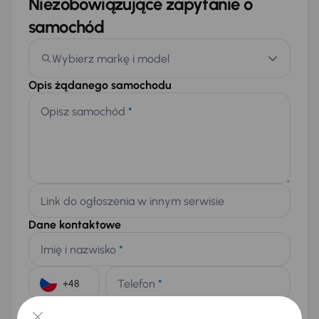
Niezobowiązujące zapytanie o
samochód
Wybierz markę i model
Opis żądanego samochodu
Opisz samochód
*
Link do ogłoszenia w innym serwisie
Dane kontaktowe
Imię i nazwisko
*
Telefon
*
+48
E-mail
*