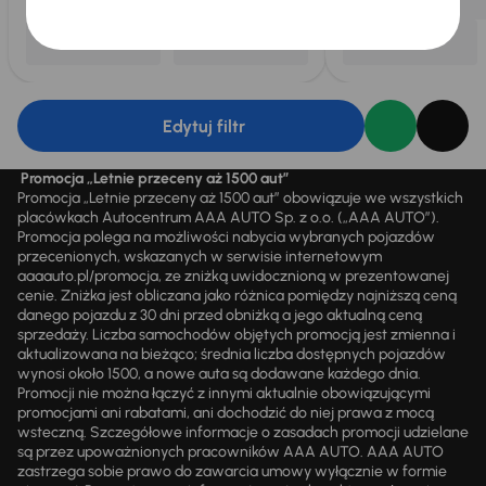
Edytuj filtr
Promocja „Letnie przeceny aż 1500 aut”
Promocja „Letnie przeceny aż 1500 aut” obowiązuje we wszystkich
placówkach Autocentrum AAA AUTO Sp. z o.o. („AAA AUTO”).
Promocja polega na możliwości nabycia wybranych pojazdów
przecenionych, wskazanych w serwisie internetowym
aaaauto.pl/promocja, ze zniżką uwidocznioną w prezentowanej
cenie. Zniżka jest obliczana jako różnica pomiędzy najniższą ceną
danego pojazdu z 30 dni przed obniżką a jego aktualną ceną
sprzedaży. Liczba samochodów objętych promocją jest zmienna i
aktualizowana na bieżąco; średnia liczba dostępnych pojazdów
wynosi około 1500, a nowe auta są dodawane każdego dnia.
Promocji nie można łączyć z innymi aktualnie obowiązującymi
promocjami ani rabatami, ani dochodzić do niej prawa z mocą
wsteczną. Szczegółowe informacje o zasadach promocji udzielane
są przez upoważnionych pracowników AAA AUTO. AAA AUTO
zastrzega sobie prawo do zawarcia umowy wyłącznie w formie