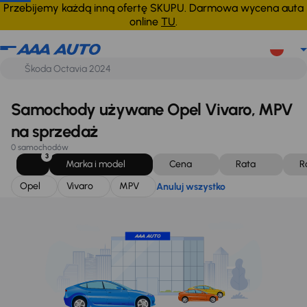
Opel
Vivaro
MPV
Anuluj wszystko
Przebijemy każdą inną ofertę SKUPU. Darmowa wycena auta
online
TU
.
Samochody używane Opel Vivaro, MPV
na sprzedaż
0 samochodów
3
Marka i model
Cena
Rata
R
Opel
Vivaro
MPV
Anuluj wszystko