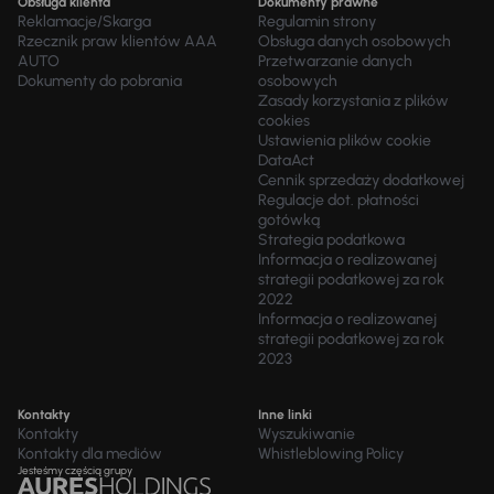
Obsługa klienta
Dokumenty prawne
Reklamacje/Skarga
Regulamin strony
Rzecznik praw klientów AAA
Obsługa danych osobowych
AUTO
Przetwarzanie danych
Dokumenty do pobrania
osobowych
Zasady korzystania z plików
cookies
Ustawienia plików cookie
DataAct
Cennik sprzedaży dodatkowej
Regulacje dot. płatności
gotówką
Strategia podatkowa
Informacja o realizowanej
strategii podatkowej za rok
2022
Informacja o realizowanej
strategii podatkowej za rok
2023
Kontakty
Inne linki
Kontakty
Wyszukiwanie
Kontakty dla mediów
Whistleblowing Policy
Jesteśmy częścią grupy