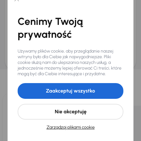
Chcę otrzymywać informacje o ofertach rabatowych
Na e-mail
(opcjonalnie)
Cenimy Twoją
Na numer telefonu
(opcjonalnie)
prywatność
Wyślij zapytanie
Zwracamy uwagę, że umówienie spotkania nie jest równoznaczne z rezerwacją
ani zagwarantowaną dostępnością pojazdu. AURES Holdings a.s., z siedzibą
Używamy plików cookie, aby przeglądanie naszej
Dopraváků 874/15, Čimice, 184 00 Praga 8, będzie przechowywać i przetwarzać
Twoje dane osobowe zgodnie z zasadami ochrony i przetwarzania
danych
witryny było dla Ciebie jak najwygodniejsze. Pliki
osobowych
.
cookie służą nam do ulepszania naszych usług, a
jednocześnie możemy lepiej oferować Ci treści, które
Wybraliśmy dla Ciebie
mogą być dla Ciebie interesujące i przydatne.
Wybieramy dla Ciebie
najlepsze pojazdy
z naszej oferty. Kupimy
dla Ciebie
do 400 pojazdów
każdego dnia.
Zaakceptuj wszystko
Nie akceptuję
Zarządzaj plikami cookie