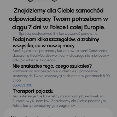
Znajdziemy dla Ciebie samochód
odpowiadający Twoim potrzebom w
ciągu 7 dni w Polsce i całej Europie.
Spróbuj dostosować filtr lub wyszukać ponownie.
Podaj nam kilka szczegółów, a zrobimy
wszystko, co w naszej mocy.
Spróbuj zmienić parametry lub zostaw to nam! Codziennie
skupujemy [[dailyCarsBuy-pl]] aut – dlaczego nie mielibyśmy
odkupić właśnie Twojego?
Nie znalazłeś tego, czego szukałeś?
Zadzwoń do nas bezpłatnie, a chętnie Ci pomożemy.
Jesteśmy do Twojej dyspozycji codziennie w godzinach 8:00 -
21:00
800 033 000
Transport pojazdu
Jeśli interesuje Cię konkretny samochód gdziekolwiek w
Europie, wyślij nam link! Znajdziemy dla Ciebie podobny w
Polsce lub sprowadzimy go z zagranicy.