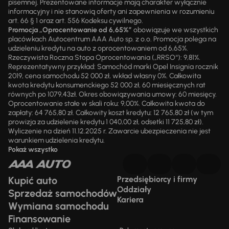
pisemnej. Prezentowane informacje mają charakter wyłącznie
informacyjny i nie stanowią oferty ani zapewnienia w rozumieniu
art. 66 § 1 oraz art. 556 Kodeksu cywilnego.
Promocja „Oprocentowanie od 6,65%”
obowiązuje we wszystkich
placówkach Autocentrum AAA Auto sp. z o.o. Promocja polega na
udzieleniu kredytu na auto z oprocentowaniem od 6,65%.
Rzeczywista Roczna Stopa Oprocentowania („RRSO“): 9,81%.
Reprezentatywny przykład: Samochód marki Opel Insignia rocznik
2019, cena samochodu 52 000 zł, wkład własny 0%. Całkowita
kwota kredytu konsumenckiego 52 000 zł, 60 miesięcznych rat
równych po 1079,43zł. Okres obowiązywania umowy: 60 miesięcy.
Oprocentowanie stałe w skali roku: 9,00%. Całkowita kwota do
zapłaty: 64 765,80 zł. Całkowity koszt kredytu: 12 765,80 zł (w tym
prowizja za udzielenie kredytu 1 040,00 zł, odsetki 11 725,80 zł).
Wyliczenie na dzień 11.12.2025 r. Zawarcie ubezpieczenia nie jest
warunkiem udzielenia kredytu.
Pokaż wszystko
Kupić auto
Przedsiębiorcy i firmy
Oddziały
Sprzedaż samochodów
Kariera
Wymiana samochodu
Finansowanie