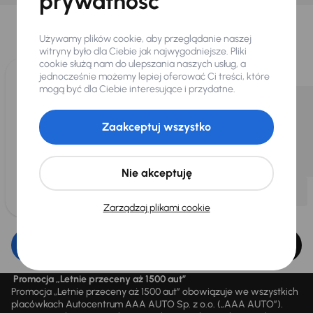
prywatność
Wybraliśmy dla Ciebie
Wybieramy dla Ciebie
Używamy plików cookie, aby przeglądanie naszej
najlepsze pojazdy
z naszej oferty. Kupimy
witryny było dla Ciebie jak najwygodniejsze. Pliki
dla Ciebie
do 400 pojazdów
każdego dnia.
cookie służą nam do ulepszania naszych usług, a
jednocześnie możemy lepiej oferować Ci treści, które
mogą być dla Ciebie interesujące i przydatne.
Zaakceptuj wszystko
Nie akceptuję
Zarządzaj plikami cookie
Edytuj filtr
Promocja „Letnie przeceny aż 1500 aut”
Promocja „Letnie przeceny aż 1500 aut” obowiązuje we wszystkich
placówkach Autocentrum AAA AUTO Sp. z o.o. („AAA AUTO”).