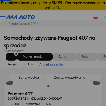
Peugeot
407
Anuluj wszystko
Przebijemy każdą inną ofertę SKUPU. Darmowa wycena auta
online
TU
.
Samochody używane Peugeot 407 na
sprzedaż
5 samochodów
2
Marka i model
Cena
Rata
R
Peugeot
407
Anuluj wszystko
Sortuj według
Zapisz wyszukiwanie
Peugeot 407
2009
261 842 km
Diesel
2.0 HDI
100 kW
2.0 HDI
Klimatronic
ALU