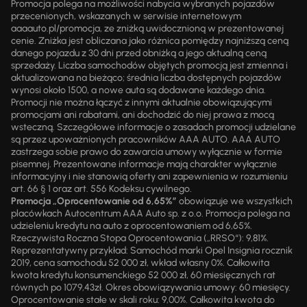
Promocja polega na możliwości nabycia wybranych pojazdów
przecenionych, wskazanych w serwisie internetowym
aaaauto.pl/promocja, ze zniżką uwidocznioną w prezentowanej
cenie. Zniżka jest obliczana jako różnica pomiędzy najniższą ceną
danego pojazdu z 30 dni przed obniżką a jego aktualną ceną
sprzedaży. Liczba samochodów objętych promocją jest zmienna i
aktualizowana na bieżąco; średnia liczba dostępnych pojazdów
wynosi około 1500, a nowe auta są dodawane każdego dnia.
Promocji nie można łączyć z innymi aktualnie obowiązującymi
promocjami ani rabatami, ani dochodzić do niej prawa z mocą
wsteczną. Szczegółowe informacje o zasadach promocji udzielane
są przez upoważnionych pracowników AAA AUTO. AAA AUTO
zastrzega sobie prawo do zawarcia umowy wyłącznie w formie
pisemnej. Prezentowane informacje mają charakter wyłącznie
informacyjny i nie stanowią oferty ani zapewnienia w rozumieniu
art. 66 § 1 oraz art. 556 Kodeksu cywilnego.
Promocja „Oprocentowanie od 6,65%”
obowiązuje we wszystkich
placówkach Autocentrum AAA Auto sp. z o.o. Promocja polega na
udzieleniu kredytu na auto z oprocentowaniem od 6,65%.
Rzeczywista Roczna Stopa Oprocentowania („RRSO“): 9,81%.
Reprezentatywny przykład: Samochód marki Opel Insignia rocznik
2019, cena samochodu 52 000 zł, wkład własny 0%. Całkowita
kwota kredytu konsumenckiego 52 000 zł, 60 miesięcznych rat
równych po 1079,43zł. Okres obowiązywania umowy: 60 miesięcy.
Oprocentowanie stałe w skali roku: 9,00%. Całkowita kwota do