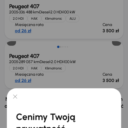
Peugeot 407
2005
336 488 km
Diesel
2.0 HDI
100 kW
2.0 HDI
HAK
Klimatronic
ALU
Miesięczna rata
Cena
od 26 zł
3 500 zł
Peugeot 407
2005
289 057 km
Diesel
2.0 HDI
100 kW
2.0 HDI
HAK
Klimatronic
Miesięczna rata
Cena
od 26 zł
3 500 zł
Nie wybrałeś auto z oferty? Nie szkodzi, w naszych
oddziałach w Czechach i na Słowacji możemy mieć
podobne samochody, których szukasz.
Cenimy Twoją
Znajdź podobny samochód