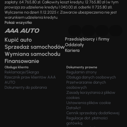
zapłaty: 64 765,80 zł. Całkowity koszt kredytu: 12 765,80 zł (w tym
prowizja za udzielenie kredytu 1 040,00 zł, odsetki 11 725,80 zł).
Wyliczenie na dzień 11.12.2025 r. Zawarcie ubezpieczenia nie jest
warunkiem udzielenia kredytu.
Pokaż wszystko
Kupić auto
Przedsiębiorcy i firmy
Oddziały
Sprzedaż samochodów
Kariera
Wymiana samochodu
Finansowanie
Obsługa klienta
Dokumenty prawne
Reklamacje/Skarga
Regulamin strony
Rzecznik praw klientów AAA
Obsługa danych osobowych
AUTO
Przetwarzanie danych
Dokumenty do pobrania
osobowych
Zasady korzystania z plików
cookies
Ustawienia plików cookie
DataAct
Cennik sprzedaży dodatkowej
Regulacje dot. płatności
gotówką