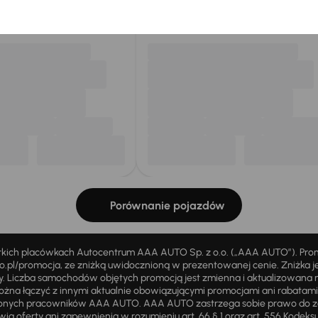
my dla Ciebie
do 400 pojazdów
każdego dnia.
Porównanie pojazdów
stkich placówkach Autocentrum AAA AUTO Sp. z o.o. („AAA AUTO”). Pr
pl/promocja, ze zniżką uwidocznioną w prezentowanej cenie. Zniżka je
ży. Liczba samochodów objętych promocją jest zmienna i aktualizowana 
ożna łączyć z innymi aktualnie obowiązującymi promocjami ani rabatam
żnionych pracowników AAA AUTO. AAA AUTO zastrzega sobie prawo do 
ią oferty ani zapewnienia w rozumieniu art. 66 § 1 oraz art. 556 Kodeks