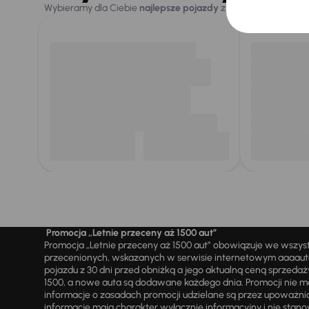
Wybieramy dla Ciebie
najlepsze pojazdy
z naszej oferty. Kupi
Promocja „Letnie przeceny aż 1500 aut”
Promocja „Letnie przeceny aż 1500 aut” obowiązuje we wszy
przecenionych, wskazanych w serwisie internetowym aaaauto.
pojazdu z 30 dni przed obniżką a jego aktualną ceną sprzeda
1500, a nowe auta są dodawane każdego dnia. Promocji nie m
informacje o zasadach promocji udzielane są przez upowa
informacje mają charakter wyłącznie informacyjny i nie stanow