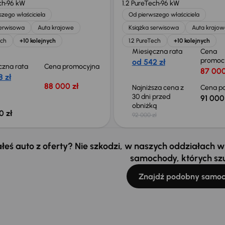
ch
96 kW
1.2 PureTech
96 kW
zego właściciela
Od pierwszego właściciela
serwisowa
Auta krajowe
Książka serwisowa
Auta krajow
ech
+10 kolejnych
1.2 PureTech
+10 kolejnych
Miesięczna rata
Cena
promoc
od 542 zł
czna rata
Cena promocyjna
87 000
 zł
88 000 zł
Najniższa cena z
Cena po
30 dni przed
91 000
obniżką
0 zł
92 000 zł
łeś auto z oferty? Nie szkodzi, w naszych oddziałach
samochody, których sz
Znajdź podobny samo