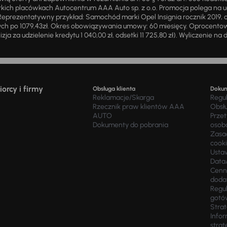
ich placówkach Autocentrum AAA Auto sp. z o.o. Promocja polega na ud
eprezentatywny przykład: Samochód marki Opel Insignia rocznik 2019, 
ch po 1079,43zł. Okres obowiązywania umowy: 60 miesięcy. Oprocentowan
zja za udzielenie kredytu 1 040,00 zł, odsetki 11 725,80 zł). Wyliczenie n
orcy i firmy
Obsługa klienta
Doku
Reklamacje/Skarga
Regu
Rzecznik praw klientów AAA
Obsł
AUTO
Prze
Dokumenty do pobrania
osob
Zasad
cook
Usta
Data
Cenn
doda
Regul
gotó
Stra
Infor
strat