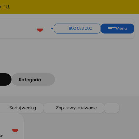
ne
TU
.
Sortuj według
Zapisz wyszukiwanie
800 033 000
Menu
Kategoria
Sortuj według
Zapisz wyszukiwanie
a