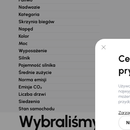
Nadwozie
Kategoria
Skrzynia biegów
Napęd
Kolor
Moc
Wyposażenie
Ce
Silnik
Pojemność silnika
pr
Średnie zużycie
Norma emisji
Używam
Emisje CO₂
najwyg
Liczba drzwi
możemy
Siedzenia
przyd
Stan samochodu
Zarząd
Wybraliśmy dla 
N