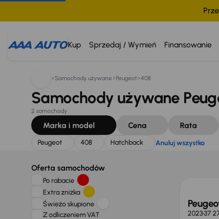
Prze
Szukam:
Peugeot
408
Hatchback
Anuluj wszystko
Kup
Sprzedaj / Wymień
Finansowanie
Samochody używane
Peugeot
408
Samochody używane Peugeo
2 samochody
Marka i model
Cena
Rata
Peugeot
408
Hatchback
Anuluj wszystko
Oferta samochodów
Po rabacie
Extra zniżka
Peugeo
Świeżo skupione
2023
37 2
Z odliczeniem VAT