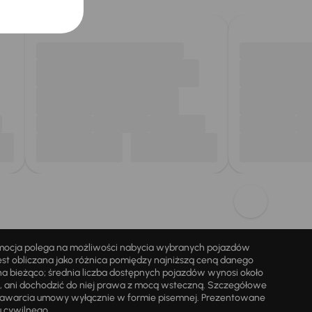
omocja polega na możliwości nabycia wybranych pojazdów
st obliczana jako różnica pomiędzy najniższą ceną danego
na bieżąco; średnia liczba dostępnych pojazdów wynosi około
i, ani dochodzić do niej prawa z mocą wsteczną. Szczegółowe
zawarcia umowy wyłącznie w formie pisemnej. Prezentowane
u cywilnego.