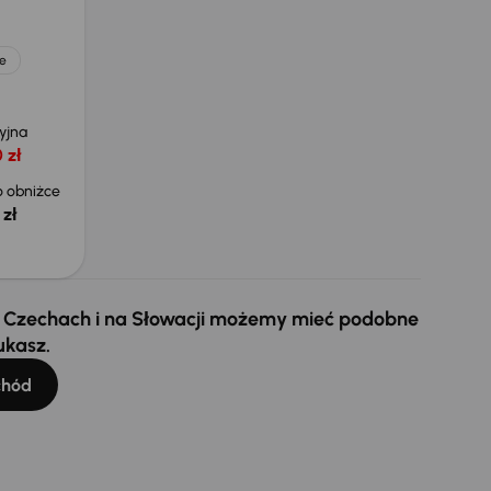
e
yjna
 zł
 obniżce
 zł
 w Czechach i na Słowacji możemy mieć podobne
ukasz.
chód