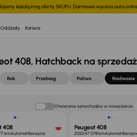
bijemy każdą inną ofertę SKUPU. Darmowa wycena auta onli
Oddziały
Kariera
t 408, Hatchback na sprzedaż
Rok
Przebieg
Paliwo
Nadwozie
Taniej o 1 000 zł
Otwieranie samochodów w nowej karcie
t 408
Peugeot 408
77 km
Automat
Benzyna
2022
47 078 km
Automat
Benzyn