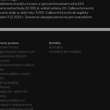
zieleniu kredytu na auto z oprocentowaniem od 6,65%.
cena samochodu 52 000 zł, wkład własny 0%. Całkowita kwota
ie stałe w skali roku: 9,00%. Całkowita kwota do zapłaty:
a dzień 11.12.2025 r. Zawarcie ubezpieczenia nie jest warunkiem
menty prawne
Kontakty
lamin strony
Kontakty
uga danych osobowych
Kontakty dla mediów
twarzanie danych
owych
y korzystania z plików
ies
wienia plików cookie
Act
ik sprzedaży
tkowej
acje dot. płatności
wką
tegia podatkowa
macja o realizowanej
egii podatkowej za rok