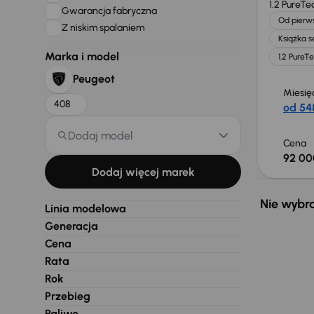
1.2 PureTe
Gwarancja fabryczna
Od pierws
Z niskim spalaniem
Książka 
Marka i model
1.2 PureT
Peugeot
Miesię
408
od 548
Dodaj model
Cena
92 00
Dodaj więcej marek
Nie wybra
Linia modelowa
Generacja
Cena
Rata
Rok
Przebieg
Paliwo