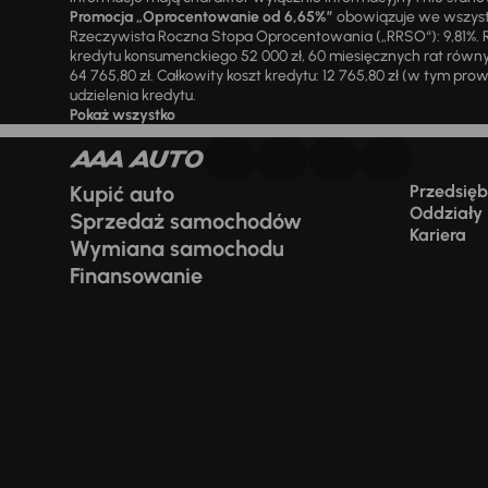
Promocja „Oprocentowanie od 6,65%”
obowiązuje we wszystk
Rzeczywista Roczna Stopa Oprocentowania („RRSO“): 9,81%. R
kredytu konsumenckiego 52 000 zł, 60 miesięcznych rat równy
64 765,80 zł. Całkowity koszt kredytu: 12 765,80 zł (w tym prowi
udzielenia kredytu.
Pokaż wszystko
Kupić auto
Przedsiębi
Oddziały
Sprzedaż samochodów
Kariera
Wymiana samochodu
Finansowanie