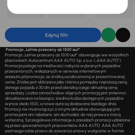
Edytuj filtr
Promocja „Letnie przeceny aż 1500 aut”
Promocja „Letnie przeceny aż 1500 aut” obowiązuje we wszystkich
placówkach Autocentrum AAA AUTO Sp. z o.o. („AAA AUTO”).
Promocja polega na możliwości nabycia wybranych pojazdów
przecenionych, wskazanych w serwisie internetowym
aaaauto.pl/promocja, ze zniżką uwidocznioną w prezentowanej
cenie. Zniżka jest obliczana jako różnica pomiędzy najniższą ceną
danego pojazdu z 30 dni przed obniżką a jego aktualną ceną
sprzedaży. Liczba samochodów objętych promocją jest zmienna i
aktualizowana na bieżąco; średnia liczba dostępnych pojazdów
wynosi około 1500, a nowe auta są dodawane każdego dnia.
Promocji nie można łączyć z innymi aktualnie obowiązującymi
promocjami ani rabatami, ani dochodzić do niej prawa z mocą
wsteczną. Szczegółowe informacje o zasadach promocji udzielane
są przez upoważnionych pracowników AAA AUTO. AAA AUTO
zastrzega sobie prawo do zawarcia umowy wyłącznie w formie