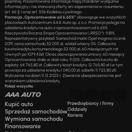
pisemnej. Prezentowane informacje mają charakter wyłącznie
informacyjny i nie stanowią oferty ani zapewnienia w rozumieniu
art. 66 § 1 oraz art. 556 Kodeksu cywilnego.
Promocja „Oprocentowanie od 6,65%”
obowiązuje we wszystkich
placówkach Autocentrum AAA Auto sp. z o.o. Promocja polega na
udzieleniu kredytu na auto z oprocentowaniem od 6,65%.
Rzeczywista Roczna Stopa Oprocentowania („RRSO“): 9,81%.
Reprezentatywny przykład: Samochód marki Opel Insignia rocznik
2019, cena samochodu 52 000 zł, wkład własny 0%. Całkowita
kwota kredytu konsumenckiego 52 000 zł, 60 miesięcznych rat
równych po 1079,43zł. Okres obowiązywania umowy: 60 miesięcy.
Oprocentowanie stałe w skali roku: 9,00%. Całkowita kwota do
zapłaty: 64 765,80 zł. Całkowity koszt kredytu: 12 765,80 zł (w tym
prowizja za udzielenie kredytu 1 040,00 zł, odsetki 11 725,80 zł).
Wyliczenie na dzień 11.12.2025 r. Zawarcie ubezpieczenia nie jest
warunkiem udzielenia kredytu.
Pokaż wszystko
Kupić auto
Przedsiębiorcy i firmy
Oddziały
Sprzedaż samochodów
Kariera
Wymiana samochodu
Finansowanie