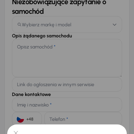
Niezobowiązujące zapytanie o
samochód
Wybierz markę i model
Opis żądanego samochodu
Opisz samochód
*
Link do ogłoszenia w innym serwisie
Dane kontaktowe
Imię i nazwisko
*
Telefon
*
+48
E-mail
*