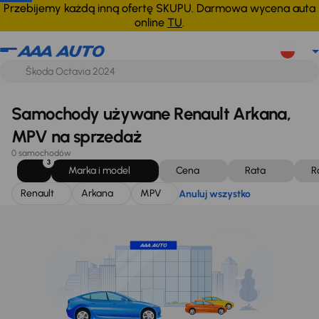
Renault
Arkana
MPV
Anuluj wszystko
Przebijemy każdą inną ofertę SKUPU. Darmowa wycena auta
online
TU
.
Samochody używane Renault Arkana,
MPV na sprzedaż
0 samochodów
3
Marka i model
Cena
Rata
R
Renault
Arkana
MPV
Anuluj wszystko