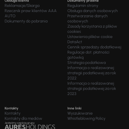
Obsługa klienta
Dokumenty prawne
Reklamacje/Skarga
Regulamin strony
Rzecznik praw klientów AAA
Obsługa danych osobowych
AUTO
Przetwarzanie danych
Dokumenty do pobrania
osobowych
Zasady korzystania z plików
cookies
Ustawienia plików cookie
DataAct
Cennik sprzedaży dodatkowej
Regulacje dot. płatności
gotówką
Strategia podatkowa
Informacja o realizowanej
strategii podatkowej za rok
2022
Informacja o realizowanej
strategii podatkowej za rok
2023
Kontakty
Inne linki
Kontakty
Wyszukiwanie
Kontakty dla mediów
Whistleblowing Policy
Jesteśmy częścią grupy