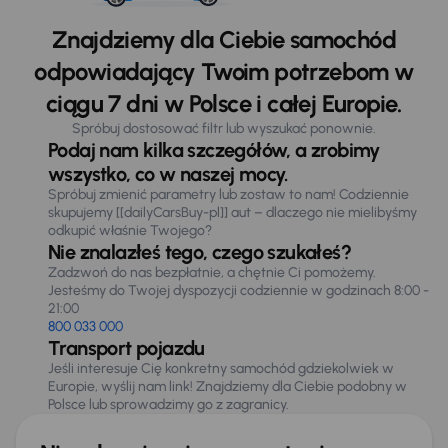
Znajdziemy dla Ciebie samochód
odpowiadający Twoim potrzebom w
ciągu 7 dni w Polsce i całej Europie.
Spróbuj dostosować filtr lub wyszukać ponownie.
Podaj nam kilka szczegółów, a zrobimy
wszystko, co w naszej mocy.
Spróbuj zmienić parametry lub zostaw to nam! Codziennie
skupujemy [[dailyCarsBuy-pl]] aut – dlaczego nie mielibyśmy
odkupić właśnie Twojego?
Nie znalazłeś tego, czego szukałeś?
Zadzwoń do nas bezpłatnie, a chętnie Ci pomożemy.
Jesteśmy do Twojej dyspozycji codziennie w godzinach 8:00 -
21:00
800 033 000
Transport pojazdu
Jeśli interesuje Cię konkretny samochód gdziekolwiek w
Europie, wyślij nam link! Znajdziemy dla Ciebie podobny w
Polsce lub sprowadzimy go z zagranicy.