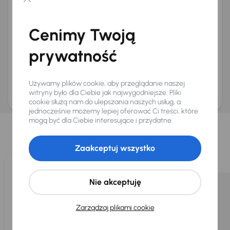
Chcę otrzymywać informacje o ofertach rabatowych
Na e-mail
(opcjonalnie)
Cenimy Twoją
Na numer telefonu
(opcjonalnie)
prywatność
Wyślij zapytanie
Zwracamy uwagę, że umówienie spotkania nie jest równoznaczne z rezerwacją
ani zagwarantowaną dostępnością pojazdu. AURES Holdings a.s., z siedzibą
Używamy plików cookie, aby przeglądanie naszej
Dopraváků 874/15, Čimice, 184 00 Praga 8, będzie przechowywać i przetwarzać
Twoje dane osobowe zgodnie z zasadami ochrony i przetwarzania
danych
witryny było dla Ciebie jak najwygodniejsze. Pliki
osobowych
.
cookie służą nam do ulepszania naszych usług, a
jednocześnie możemy lepiej oferować Ci treści, które
Wybraliśmy dla Ciebie
mogą być dla Ciebie interesujące i przydatne.
Wybieramy dla Ciebie
najlepsze pojazdy
z naszej oferty. Kupimy
dla Ciebie
do 400 pojazdów
każdego dnia.
Zaakceptuj wszystko
Nie akceptuję
Zarządzaj plikami cookie