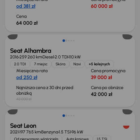
od 381 zł
60 000 zł
Cena
64 000 zł
Taniej o 1 000 zł
Seat Alhambra
2016
259 260 km
Diesel
2.0 TDI
110 kW
2.0 TDI
7 miejsc
Skóra
Navi
+5 kolejnych
Miesięczna rata
Cena promocyjna
od 250 zł
39 000 zł
Najniższa cena z 30 dni przed
Cena po obniżce
obniżką
42 000 zł
43 000 zł
Taniej o 1 000 zł
Seat Leon
2021
197 765 km
Benzyna
1.5 TSI
96 kW
Od pierwszego właściciela
Auta krajowe
1.5 TSI