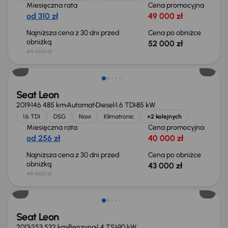
Miesięczna rata
Cena promocyjna
od 310 zł
49 000 zł
Najniższa cena z 30 dni przed
Cena po obniżce
obniżką
52 000 zł
54 000 zł
Taniej o 2 000 zł
Seat Leon
2019
146 485 km
Automat
Diesel
1.6 TDI
85 kW
1.6 TDI
DSG
Navi
Klimatronic
+2 kolejnych
Miesięczna rata
Cena promocyjna
od 256 zł
40 000 zł
Najniższa cena z 30 dni przed
Cena po obniżce
obniżką
43 000 zł
45 000 zł
Taniej o 1 000 zł
Seat Leon
2013
253 532 km
Benzyna
1.4 TSI
90 kW