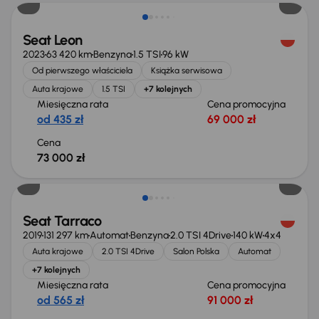
Seat Leon
2023
63 420 km
Benzyna
1.5 TSI
96 kW
Od pierwszego właściciela
Książka serwisowa
Auta krajowe
1.5 TSI
+7 kolejnych
Miesięczna rata
Cena promocyjna
od 435 zł
69 000 zł
Cena
73 000 zł
Możliwość odliczenia VAT
Seat Tarraco
2019
131 297 km
Automat
Benzyna
2.0 TSI 4Drive
140 kW
4x4
Auta krajowe
2.0 TSI 4Drive
Salon Polska
Automat
+7 kolejnych
Miesięczna rata
Cena promocyjna
od 565 zł
91 000 zł