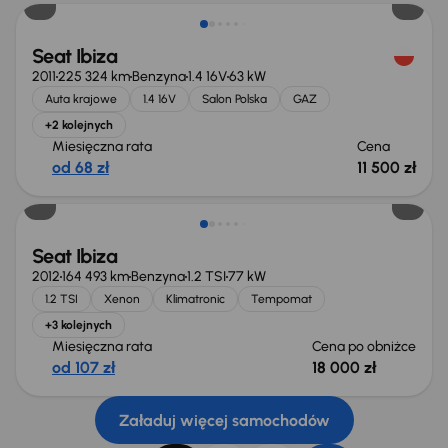
Seat Ibiza
2011
225 324 km
Benzyna
1.4 16V
63 kW
Auta krajowe
1.4 16V
Salon Polska
GAZ
+2 kolejnych
Miesięczna rata
Cena
od 68 zł
11 500 zł
Seat Ibiza
2012
164 493 km
Benzyna
1.2 TSI
77 kW
1.2 TSI
Xenon
Klimatronic
Tempomat
+3 kolejnych
Miesięczna rata
Cena po obniżce
od 107 zł
18 000 zł
Załaduj więcej samochodów