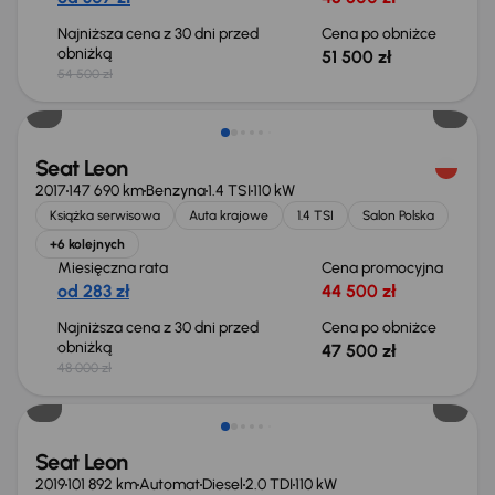
Najniższa cena z 30 dni przed
Cena po obniżce
obniżką
51 500 zł
54 500 zł
Taniej o 500 zł
Seat Leon
2017
147 690 km
Benzyna
1.4 TSI
110 kW
Książka serwisowa
Auta krajowe
1.4 TSI
Salon Polska
+6 kolejnych
Miesięczna rata
Cena promocyjna
od 283 zł
44 500 zł
Najniższa cena z 30 dni przed
Cena po obniżce
obniżką
47 500 zł
48 000 zł
Taniej o 1 000 zł
Seat Leon
2019
101 892 km
Automat
Diesel
2.0 TDI
110 kW