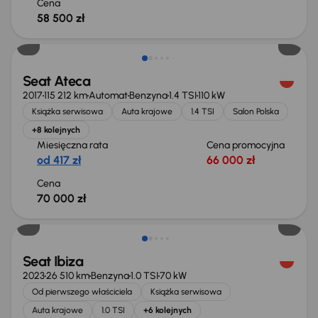
Cena
58 500 zł
Seat Ateca
2017
115 212 km
Automat
Benzyna
1.4 TSI
110 kW
Książka serwisowa
Auta krajowe
1.4 TSI
Salon Polska
+8 kolejnych
Miesięczna rata
Cena promocyjna
od 417 zł
66 000 zł
Cena
70 000 zł
Taniej o 2 000 zł
Seat Ibiza
2023
26 510 km
Benzyna
1.0 TSI
70 kW
Od pierwszego właściciela
Książka serwisowa
Auta krajowe
1.0 TSI
+6 kolejnych