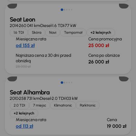
Seat Leon
2014
260 041 km
Diesel
1.6 TDI
77 kW
1.6 TDI
Skóra
Navi
Tempomat
+2 kolejnych
Miesięczna rata
Cena promocyjna
od 155 zł
25 000 zł
Najniższa cena z 30 dni przed
Cena po obniżce
obniżką
26 000 zł
28 000 zł
Seat Alhambra
2010
258 731 km
Diesel
2.0 TDI
103 kW
2.0 TDI
7 miejsc
Klimatronic
Parktronic
+2 kolejnych
Miesięczna rata
Cena
od 113 zł
19 000 zł