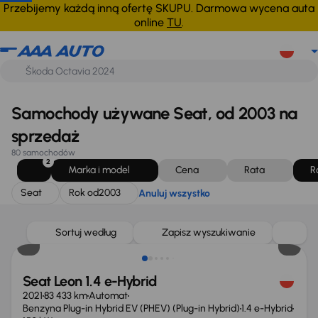
Seat
Rok od
2003
Anuluj wszystko
Przebijemy każdą inną ofertę SKUPU. Darmowa wycena auta
online
TU
.
Samochody używane Seat, od 2003 na
sprzedaż
80 samochodów
2
Marka i model
Cena
Rata
R
Seat
Rok od
2003
Anuluj wszystko
Możliwość odliczenia VAT
Sortuj według
Zapisz wyszukiwanie
Seat Leon 1.4 e-Hybrid
2021
83 433 km
Automat
Benzyna Plug-in Hybrid EV (PHEV) (Plug-in Hybrid)
1.4 e-Hybrid