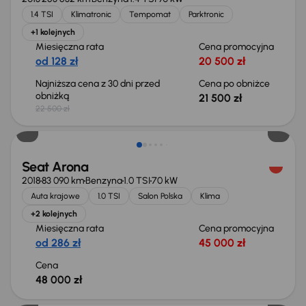
1.4 TSI
Klimatronic
Tempomat
Parktronic
+1 kolejnych
Miesięczna rata
Cena promocyjna
od 128 zł
20 500 zł
Najniższa cena z 30 dni przed
Cena po obniżce
obniżką
21 500 zł
22 500 zł
Świeżo skupione
Seat Arona
2018
83 090 km
Benzyna
1.0 TSI
70 kW
Auta krajowe
1.0 TSI
Salon Polska
Klima
+2 kolejnych
Miesięczna rata
Cena promocyjna
od 286 zł
45 000 zł
Cena
48 000 zł
Taniej o 1 000 zł