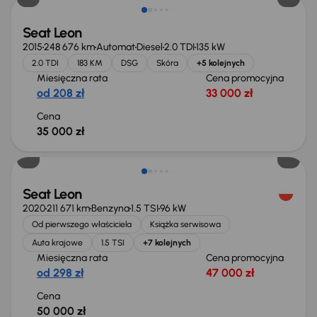
Seat Leon
2015
248 676 km
Automat
Diesel
2.0 TDI
135 kW
2.0 TDI
183 KM
DSG
Skóra
+5 kolejnych
Miesięczna rata
Cena promocyjna
od 208 zł
33 000 zł
Cena
35 000 zł
Możliwość odliczenia VAT
Seat Leon
2020
211 671 km
Benzyna
1.5 TSI
96 kW
Od pierwszego właściciela
Książka serwisowa
Auta krajowe
1.5 TSI
+7 kolejnych
Miesięczna rata
Cena promocyjna
od 298 zł
47 000 zł
Cena
50 000 zł