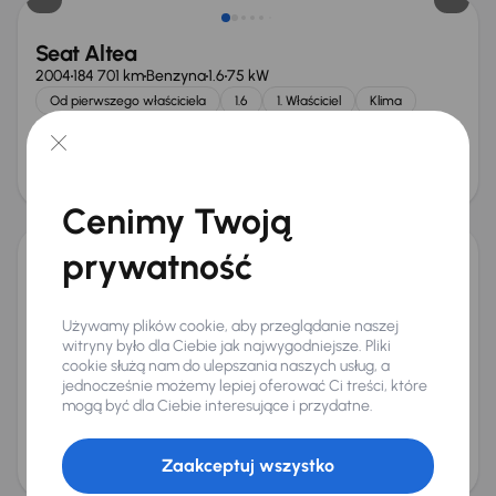
Seat Altea
2004
184 701 km
Benzyna
1.6
75 kW
Od pierwszego właściciela
1.6
1. Właściciel
Klima
+3 kolejnych
Miesięczna rata
Cena po obniżce
od 100 zł
13 500 zł
Cenimy Twoją
prywatność
Seat Ibiza
2020
71 263 km
Benzyna
1.0 MPI
59 kW
Używamy plików cookie, aby przeglądanie naszej
Książka serwisowa
Auta krajowe
1.0 MPI
Salon Polska
witryny było dla Ciebie jak najwygodniejsze. Pliki
+3 kolejnych
cookie służą nam do ulepszania naszych usług, a
Miesięczna rata
Cena promocyjna
jednocześnie możemy lepiej oferować Ci treści, które
mogą być dla Ciebie interesujące i przydatne.
od 232 zł
37 000 zł
Cena
Zaakceptuj wszystko
39 000 zł
Świeżo skupione