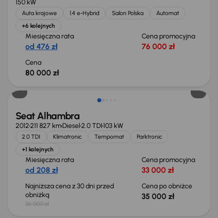
150 kW
Auta krajowe
1.4 e-Hybrid
Salon Polska
Automat
+6 kolejnych
Miesięczna rata
Cena promocyjna
od 476 zł
76 000 zł
Cena
80 000 zł
Taniej o 1 000 zł
Seat Alhambra
2012
211 827 km
Diesel
2.0 TDI
103 kW
2.0 TDI
Klimatronic
Tempomat
Parktronic
+1 kolejnych
Miesięczna rata
Cena promocyjna
od 208 zł
33 000 zł
Najniższa cena z 30 dni przed
Cena po obniżce
obniżką
35 000 zł
36 000 zł
Możliwość odliczenia VAT