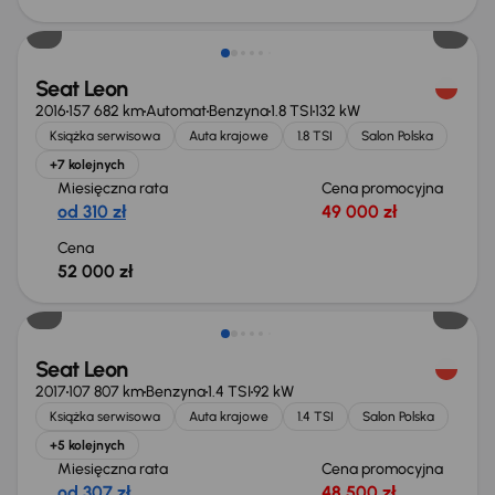
Świeżo skupione
Seat Leon
2016
157 682 km
Automat
Benzyna
1.8 TSI
132 kW
Książka serwisowa
Auta krajowe
1.8 TSI
Salon Polska
+7 kolejnych
Miesięczna rata
Cena promocyjna
od 310 zł
49 000 zł
Cena
52 000 zł
Taniej o 3 000 zł
Seat Leon
2017
107 807 km
Benzyna
1.4 TSI
92 kW
Książka serwisowa
Auta krajowe
1.4 TSI
Salon Polska
+5 kolejnych
Miesięczna rata
Cena promocyjna
od 307 zł
48 500 zł