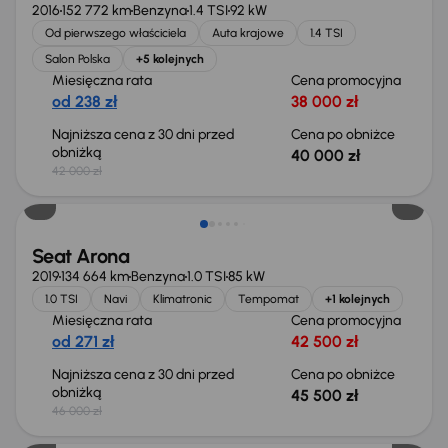
2016
152 772 km
Benzyna
1.4 TSI
92 kW
Od pierwszego właściciela
Auta krajowe
1.4 TSI
Salon Polska
+5 kolejnych
Miesięczna rata
Cena promocyjna
od 238 zł
38 000 zł
Najniższa cena z 30 dni przed
Cena po obniżce
obniżką
40 000 zł
42 000 zł
Taniej o 500 zł
Seat Arona
2019
134 664 km
Benzyna
1.0 TSI
85 kW
1.0 TSI
Navi
Klimatronic
Tempomat
+1 kolejnych
Miesięczna rata
Cena promocyjna
od 271 zł
42 500 zł
Najniższa cena z 30 dni przed
Cena po obniżce
obniżką
45 500 zł
46 000 zł
Taniej o 1 500 zł