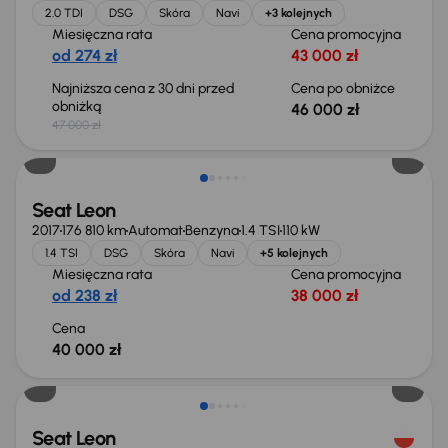
2.0 TDI
DSG
Skóra
Navi
+3 kolejnych
Miesięczna rata
Cena promocyjna
od 274 zł
43 000 zł
Najniższa cena z 30 dni przed
Cena po obniżce
obniżką
46 000 zł
47 000 zł
Seat Leon
2017
176 810 km
Automat
Benzyna
1.4 TSI
110 kW
1.4 TSI
DSG
Skóra
Navi
+5 kolejnych
Miesięczna rata
Cena promocyjna
od 238 zł
38 000 zł
Cena
40 000 zł
Taniej o 2 000 zł
Seat Leon