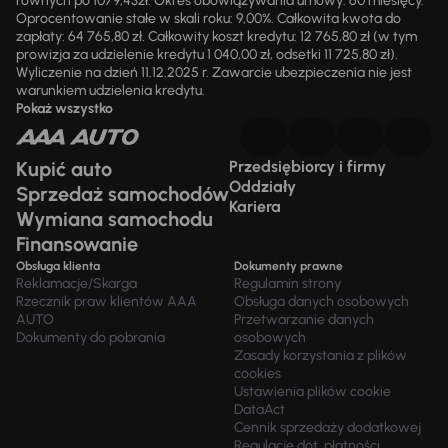
równych po 1079,43zł. Okres obowiązywania umowy: 60 miesięcy.
Oprocentowanie stałe w skali roku: 9,00%. Całkowita kwota do
zapłaty: 64 765,80 zł. Całkowity koszt kredytu: 12 765,80 zł (w tym
prowizja za udzielenie kredytu 1 040,00 zł, odsetki 11 725,80 zł).
Wyliczenie na dzień 11.12.2025 r. Zawarcie ubezpieczenia nie jest
warunkiem udzielenia kredytu.
Pokaż wszystko
Kupić auto
Przedsiębiorcy i firmy
Oddziały
Sprzedaż samochodów
Kariera
Wymiana samochodu
Finansowanie
Obsługa klienta
Dokumenty prawne
Reklamacje/Skarga
Regulamin strony
Rzecznik praw klientów AAA
Obsługa danych osobowych
AUTO
Przetwarzanie danych
Dokumenty do pobrania
osobowych
Zasady korzystania z plików
cookies
Ustawienia plików cookie
DataAct
Cennik sprzedaży dodatkowej
Regulacje dot. płatności