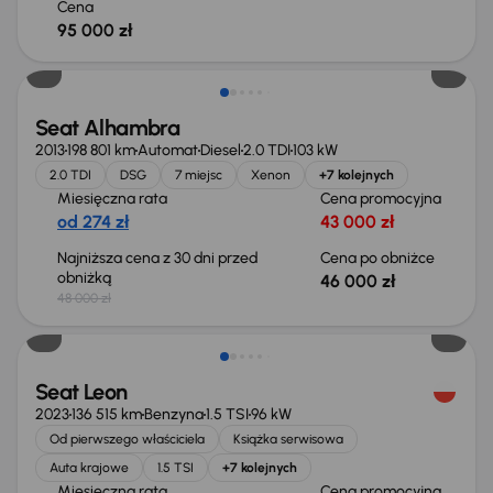
Cena
95 000 zł
Taniej o 2 000 zł
Seat Alhambra
2013
198 801 km
Automat
Diesel
2.0 TDI
103 kW
2.0 TDI
DSG
7 miejsc
Xenon
+7 kolejnych
Miesięczna rata
Cena promocyjna
od 274 zł
43 000 zł
Najniższa cena z 30 dni przed
Cena po obniżce
obniżką
46 000 zł
48 000 zł
Możliwość odliczenia VAT
Seat Leon
2023
136 515 km
Benzyna
1.5 TSI
96 kW
Od pierwszego właściciela
Książka serwisowa
Auta krajowe
1.5 TSI
+7 kolejnych
Miesięczna rata
Cena promocyjna