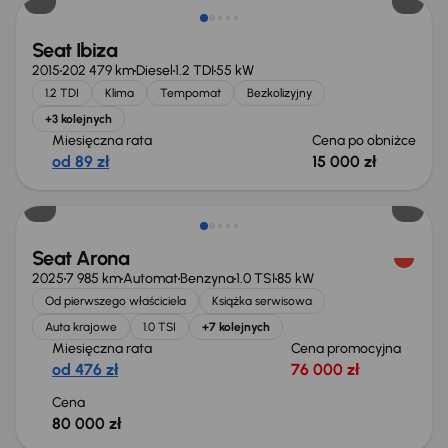
Seat Ibiza
2015
202 479 km
Diesel
1.2 TDI
55 kW
1.2 TDI
Klima
Tempomat
Bezkolizyjny
+3 kolejnych
Miesięczna rata
Cena po obniżce
od 89 zł
15 000 zł
Od nowego taniej o 32 999 zł
Seat Arona
2025
7 985 km
Automat
Benzyna
1.0 TSI
85 kW
Od pierwszego właściciela
Książka serwisowa
Auta krajowe
1.0 TSI
+7 kolejnych
Miesięczna rata
Cena promocyjna
od 476 zł
76 000 zł
Cena
80 000 zł
Taniej o 2 000 zł