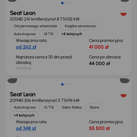
Seat Leon
2013
85 241 km
Benzyna
1.8 TSI
132 kW
Od pierwszego właściciela
Książka serwisowa
Auta krajowe
1.8 TSI
+8 kolejnych
Miesięczna rata
Cena promocyjna
od 262 zł
41 000 zł
Najniższa cena z 30 dni przed
Cena po obniżce
obniżką
44 000 zł
44 500 zł
Seat Leon
2019
80 306 km
Benzyna
1.5 TSI
96 kW
Auta krajowe
1.5 TSI
Salon Polska
Skóra
+4 kolejnych
Miesięczna rata
Cena promocyjna
od 348 zł
55 500 zł