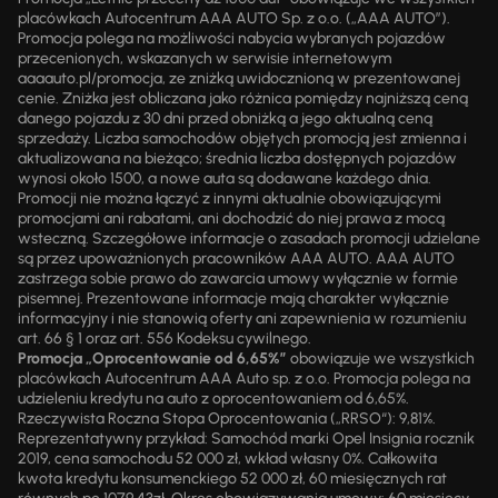
placówkach Autocentrum AAA AUTO Sp. z o.o. („AAA AUTO”).
Promocja polega na możliwości nabycia wybranych pojazdów
przecenionych, wskazanych w serwisie internetowym
aaaauto.pl/promocja, ze zniżką uwidocznioną w prezentowanej
cenie. Zniżka jest obliczana jako różnica pomiędzy najniższą ceną
danego pojazdu z 30 dni przed obniżką a jego aktualną ceną
sprzedaży. Liczba samochodów objętych promocją jest zmienna i
aktualizowana na bieżąco; średnia liczba dostępnych pojazdów
wynosi około 1500, a nowe auta są dodawane każdego dnia.
Promocji nie można łączyć z innymi aktualnie obowiązującymi
promocjami ani rabatami, ani dochodzić do niej prawa z mocą
wsteczną. Szczegółowe informacje o zasadach promocji udzielane
są przez upoważnionych pracowników AAA AUTO. AAA AUTO
zastrzega sobie prawo do zawarcia umowy wyłącznie w formie
pisemnej. Prezentowane informacje mają charakter wyłącznie
informacyjny i nie stanowią oferty ani zapewnienia w rozumieniu
art. 66 § 1 oraz art. 556 Kodeksu cywilnego.
Promocja „Oprocentowanie od 6,65%”
obowiązuje we wszystkich
placówkach Autocentrum AAA Auto sp. z o.o. Promocja polega na
udzieleniu kredytu na auto z oprocentowaniem od 6,65%.
Rzeczywista Roczna Stopa Oprocentowania („RRSO“): 9,81%.
Reprezentatywny przykład: Samochód marki Opel Insignia rocznik
2019, cena samochodu 52 000 zł, wkład własny 0%. Całkowita
kwota kredytu konsumenckiego 52 000 zł, 60 miesięcznych rat