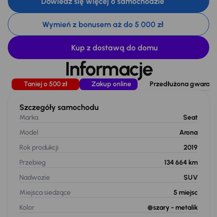
Dowiedz się więcej o samochodzie
Wymień z bonusem aż do 5 000 zł
Kup z dostawą do domu
Informacje
Taniej o 500 zł
Zakup online
Przedłużona gwarancj
Szczegóły samochodu
Marka
Seat
Model
Arona
Rok produkcji
2019
Przebieg
134 664 km
Nadwozie
SUV
Miejsca siedzące
5
miejsc
Kolor
szary
- metalik