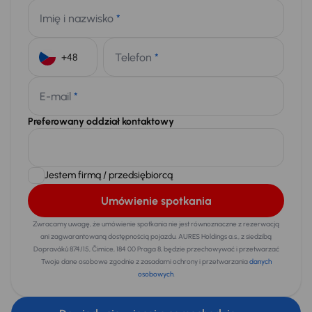
Imię i nazwisko
*
Telefon
*
+48
E-mail
*
Preferowany oddział kontaktowy
Jestem firmą / przedsiębiorcą
Umówienie spotkania
Zwracamy uwagę, że umówienie spotkania nie jest równoznaczne z rezerwacją
ani zagwarantowaną dostępnością pojazdu. AURES Holdings a.s., z siedzibą
Dopraváků 874/15, Čimice, 184 00 Praga 8, będzie przechowywać i przetwarzać
Twoje dane osobowe zgodnie z zasadami ochrony i przetwarzania
danych
osobowych
.