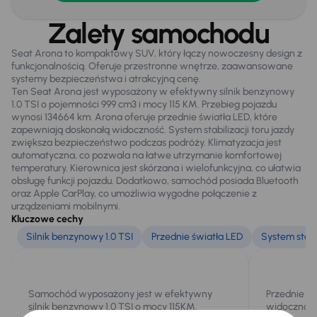
Dzienne swiatla LED
Zalety samochodu
Elektr. składane lusterka
Seat Arona to kompaktowy SUV, który łączy nowoczesny design z
Elektryczne lusterka
funkcjonalnością. Oferuje przestronne wnętrze, zaawansowane
systemy bezpieczeństwa i atrakcyjną cenę.
Oryginalne Alufelgi
Ten Seat Arona jest wyposażony w efektywny silnik benzynowy
1.0 TSI o pojemności 999 cm3 i mocy 115 KM. Przebieg pojazdu
Przednie światła LED
wynosi 134664 km. Arona oferuje przednie światła LED, które
zapewniają doskonałą widoczność. System stabilizacji toru jazdy
Relingi dachowe
zwiększa bezpieczeństwo podczas podróży. Klimatyzacja jest
automatyczna, co pozwala na łatwe utrzymanie komfortowej
Światła przeciwmgielne
temperatury. Kierownica jest skórzana i wielofunkcyjna, co ułatwia
obsługę funkcji pojazdu. Dodatkowo, samochód posiada Bluetooth
Tylne swiatla LED
oraz Apple CarPlay, co umożliwia wygodne połączenie z
urządzeniami mobilnymi.
Kluczowe cechy
Silnik benzynowy 1.0 TSI
Przednie światła LED
System stabil
Extra
Kamera cofania
Tylne czujniki parkowania
Samochód wyposażony jest w efektywny
Przednie św
silnik benzynowy 1.0 TSI o mocy 115KM.
widoczność