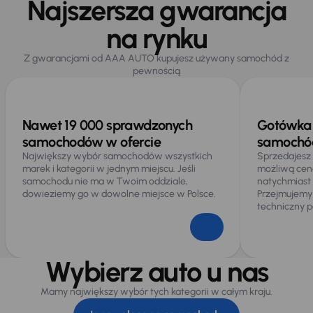
Najszersza gwarancja
na rynku
Z gwarancjami od AAA AUTO kupujesz używany samochód z
pewnością
Nawet 19 000 sprawdzonych
Gotówka 
samochodów w ofercie
samochód
Największy wybór samochodów wszystkich
Sprzedajesz
marek i kategorii w jednym miejscu. Jeśli
możliwą cen
samochodu nie ma w Twoim oddziale,
natychmiast
dowieziemy go w dowolne miejsce w Polsce.
Przejmujemy
techniczny p
Wybierz auto u nas
Mamy największy wybór tych kategorii w całym kraju.