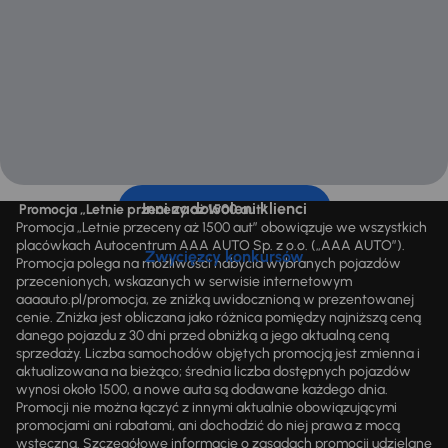
Inni zadowoleni klienci
Promocja „Letnie przeceny aż 1500 aut”
Promocja „Letnie przeceny aż 1500 aut” obowiązuje we wszystkich
placówkach Autocentrum AAA AUTO Sp. z o.o. („AAA AUTO”).
Zwycięzcy konkursów
Promocja polega na możliwości nabycia wybranych pojazdów
przecenionych, wskazanych w serwisie internetowym
aaaauto.pl/promocja, ze zniżką uwidocznioną w prezentowanej
cenie. Zniżka jest obliczana jako różnica pomiędzy najniższą ceną
danego pojazdu z 30 dni przed obniżką a jego aktualną ceną
sprzedaży. Liczba samochodów objętych promocją jest zmienna i
aktualizowana na bieżąco; średnia liczba dostępnych pojazdów
wynosi około 1500, a nowe auta są dodawane każdego dnia.
Promocji nie można łączyć z innymi aktualnie obowiązującymi
promocjami ani rabatami, ani dochodzić do niej prawa z mocą
wsteczną. Szczegółowe informacje o zasadach promocji udzielane