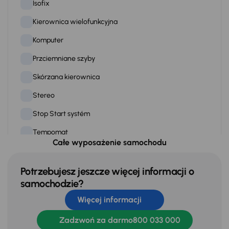
Isofix
Kierownica wielofunkcyjna
Komputer
Przciemniane szyby
Skórzana kierownica
Stereo
Stop Start systém
Tempomat
Całe wyposażenie samochodu
WSP. KIEROWNICY
Zamek centralny
Potrzebujesz jeszcze więcej informacji o
samochodzie?
Więcej informacji
Na zewnątrz
Automatyczne swiatla dzienne
Zadzwoń za darmo
800 033 000