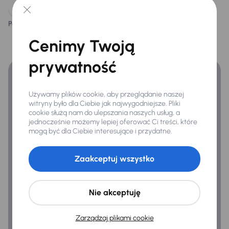
Infotainment
Podoba ci się ten opis?
Apple CarPlay
Tak
Nie
Finansowanie
Cenimy Twoją
Bluetooth
Zyskaj lepsze warunki finansowania niż v banku.
Nawigacja
prywatność
Używamy plików cookie, aby przeglądanie naszej
Bezpieczeństwo
witryny było dla Ciebie jak najwygodniejsze. Pliki
ABS
cookie służą nam do ulepszania naszych usług, a
jednocześnie możemy lepiej oferować Ci treści, które
Airbag
mogą być dla Ciebie interesujące i przydatne.
Alarm
Zaakceptuj wszystko
ASR
ESP
Nie akceptuję
Kontrola tlaku v pneumatikách
Zarządzaj plikami cookie
System stabilizacji toru jazdy