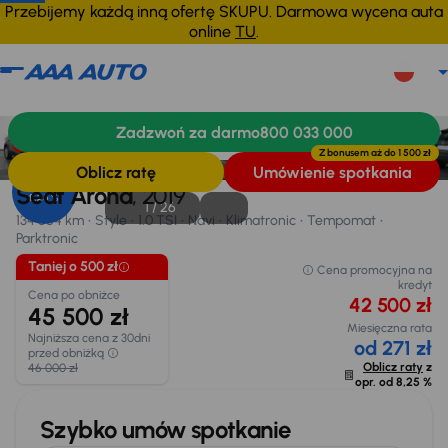
Przebijemy każdą inną ofertę SKUPU. Darmowa wycena auta
online
TU
.
Seat Arona
2019
134 664 km
Zadzwoń za darmo
800 033 000
Informacje
Wyposażenie
Zalety samochodu
Finansowanie
Taniej o 500 zł
Z bonusem aż do
1 500 zł
Oblicz ratę
Umówienie spotkania
Opr. od
Seat Arona
, 2019
8,25 %
1 /
26
134 664 km
Style
1.0 TSI
Navi
Klimatronic
Tempomat
Parktronic
Taniej o 500 zł
Cena promocyjna na
kredyt
Cena po obniżce
42 500 zł
45 500 zł
Miesięczna rata
Najniższa cena z 30dni
od 271 zł
przed obniżką
Oblicz raty
z
46 000 zł
opr. od
8,25 %
Szybko umów spotkanie