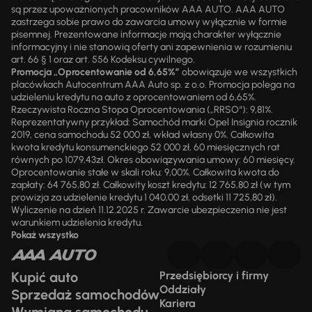
są przez upoważnionych pracowników AAA AUTO. AAA AUTO
zastrzega sobie prawo do zawarcia umowy wyłącznie w formie
pisemnej. Prezentowane informacje mają charakter wyłącznie
informacyjny i nie stanowią oferty ani zapewnienia w rozumieniu
art. 66 § 1 oraz art. 556 Kodeksu cywilnego.
Promocja „Oprocentowanie od 6,65%”
obowiązuje we wszystkich
placówkach Autocentrum AAA Auto sp. z o.o. Promocja polega na
udzieleniu kredytu na auto z oprocentowaniem od 6,65%.
Rzeczywista Roczna Stopa Oprocentowania („RRSO“): 9,81%.
Reprezentatywny przykład: Samochód marki Opel Insignia rocznik
2019, cena samochodu 52 000 zł, wkład własny 0%. Całkowita
kwota kredytu konsumenckiego 52 000 zł, 60 miesięcznych rat
równych po 1079,43zł. Okres obowiązywania umowy: 60 miesięcy.
Oprocentowanie stałe w skali roku: 9,00%. Całkowita kwota do
zapłaty: 64 765,80 zł. Całkowity koszt kredytu: 12 765,80 zł (w tym
prowizja za udzielenie kredytu 1 040,00 zł, odsetki 11 725,80 zł).
Wyliczenie na dzień 11.12.2025 r. Zawarcie ubezpieczenia nie jest
warunkiem udzielenia kredytu.
Pokaż wszystko
Kupić auto
Przedsiębiorcy i firmy
Oddziały
Sprzedaż samochodów
Kariera