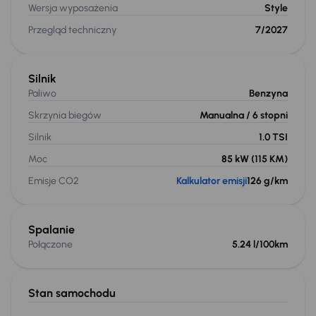
Wersja wyposażenia
Style
Przegląd techniczny
7/2027
Silnik
Paliwo
Benzyna
Skrzynia biegów
Manualna
/ 6 stopni
Silnik
1.0 TSI
Moc
85 kW
(115 KM)
Emisje CO2
Kalkulator emisji
126 g/km
Spalanie
Połączone
5.24 l/100km
Stan samochodu