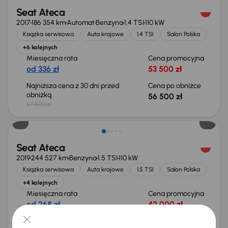
Seat Ateca
2017
186 354 km
Automat
Benzyna
1.4 TSI
110 kW
Książka serwisowa
Auta krajowe
1.4 TSI
Salon Polska
+6 kolejnych
Miesięczna rata
Cena promocyjna
od 336 zł
53 500 zł
Najniższa cena z 30 dni przed
Cena po obniżce
obniżką
56 500 zł
57 500 zł
Taniej o 1 000 zł
Seat Ateca
2019
244 527 km
Benzyna
1.5 TSI
110 kW
Książka serwisowa
Auta krajowe
1.5 TSI
Salon Polska
+4 kolejnych
Miesięczna rata
Cena promocyjna
od 268 zł
42 000 zł
Najniższa cena z 30 dni przed
Cena po obniżce