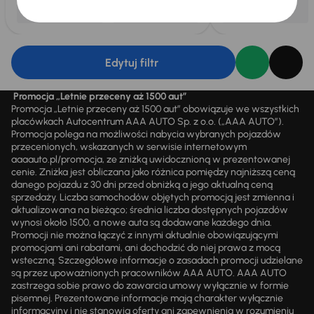
Edytuj filtr
Promocja „Letnie przeceny aż 1500 aut”
Promocja „Letnie przeceny aż 1500 aut” obowiązuje we wszystkich
placówkach Autocentrum AAA AUTO Sp. z o.o. („AAA AUTO”).
Promocja polega na możliwości nabycia wybranych pojazdów
przecenionych, wskazanych w serwisie internetowym
aaaauto.pl/promocja, ze zniżką uwidocznioną w prezentowanej
cenie. Zniżka jest obliczana jako różnica pomiędzy najniższą ceną
danego pojazdu z 30 dni przed obniżką a jego aktualną ceną
sprzedaży. Liczba samochodów objętych promocją jest zmienna i
aktualizowana na bieżąco; średnia liczba dostępnych pojazdów
wynosi około 1500, a nowe auta są dodawane każdego dnia.
Promocji nie można łączyć z innymi aktualnie obowiązującymi
promocjami ani rabatami, ani dochodzić do niej prawa z mocą
wsteczną. Szczegółowe informacje o zasadach promocji udzielane
są przez upoważnionych pracowników AAA AUTO. AAA AUTO
zastrzega sobie prawo do zawarcia umowy wyłącznie w formie
pisemnej. Prezentowane informacje mają charakter wyłącznie
informacyjny i nie stanowią oferty ani zapewnienia w rozumieniu