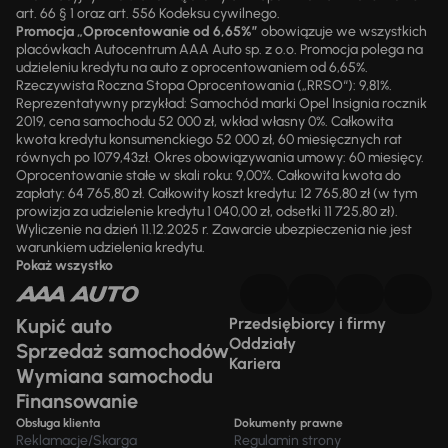
art. 66 § 1 oraz art. 556 Kodeksu cywilnego.
Promocja „Oprocentowanie od 6,65%”
obowiązuje we wszystkich
placówkach Autocentrum AAA Auto sp. z o.o. Promocja polega na
udzieleniu kredytu na auto z oprocentowaniem od 6,65%.
Rzeczywista Roczna Stopa Oprocentowania („RRSO“): 9,81%.
Reprezentatywny przykład: Samochód marki Opel Insignia rocznik
2019, cena samochodu 52 000 zł, wkład własny 0%. Całkowita
kwota kredytu konsumenckiego 52 000 zł, 60 miesięcznych rat
równych po 1079,43zł. Okres obowiązywania umowy: 60 miesięcy.
Oprocentowanie stałe w skali roku: 9,00%. Całkowita kwota do
zapłaty: 64 765,80 zł. Całkowity koszt kredytu: 12 765,80 zł (w tym
prowizja za udzielenie kredytu 1 040,00 zł, odsetki 11 725,80 zł).
Wyliczenie na dzień 11.12.2025 r. Zawarcie ubezpieczenia nie jest
warunkiem udzielenia kredytu.
Pokaż wszystko
Kupić auto
Przedsiębiorcy i firmy
Oddziały
Sprzedaż samochodów
Kariera
Wymiana samochodu
Finansowanie
Obsługa klienta
Dokumenty prawne
Reklamacje/Skarga
Regulamin strony