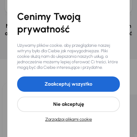
obniżką
45 000 zł
46 000 zł
Cenimy Twoją
Nie wybrałeś auto z oferty? Nie szkodzi, w naszych
prywatność
oddziałach w Czechach i na Słowacji możemy mieć
podobne samochody, których szukasz.
Używamy plików cookie, aby przeglądanie naszej
witryny było dla Ciebie jak najwygodniejsze. Pliki
Znajdź podobny samochód
cookie służą nam do ulepszania naszych usług, a
Wybraliśmy dla Ciebie
jednocześnie możemy lepiej oferować Ci treści, które
mogą być dla Ciebie interesujące i przydatne.
Wybieramy dla Ciebie
najlepsze pojazdy
z naszej oferty. Kupimy
dla Ciebie
do 400 pojazdów
każdego dnia.
Zaakceptuj wszystko
Nie akceptuję
Zarządzaj plikami cookie