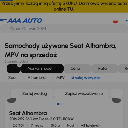
Seat
Alhambra
MPV
Anuluj wszystko
Przebijemy każdą inną ofertę SKUPU. Darmowa wycena auta
online
TU
.
Samochody używane Seat Alhambra,
MPV na sprzedaż
5 samochodów
3
Marka i model
Cena
Rata
R
Seat
Alhambra
MPV
Anuluj wszystko
Taniej o 1 000 zł
Sortuj według
Zapisz wyszukiwanie
Seat Alhambra
2016
259 260 km
Diesel
2.0 TDI
110 kW
2.0 TDI
7 miejsc
Skóra
Navi
+5 kolejnych