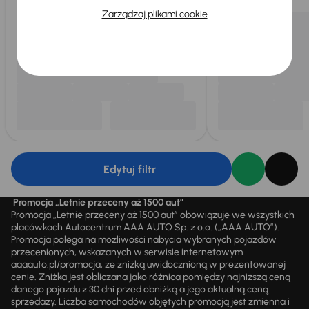
Zarządzaj plikami cookie
Edytuj filtr
Promocja „Letnie przeceny aż 1500 aut”
Promocja „Letnie przeceny aż 1500 aut” obowiązuje we wszystkich
placówkach Autocentrum AAA AUTO Sp. z o.o. („AAA AUTO”).
Promocja polega na możliwości nabycia wybranych pojazdów
przecenionych, wskazanych w serwisie internetowym
aaaauto.pl/promocja, ze zniżką uwidocznioną w prezentowanej
cenie. Zniżka jest obliczana jako różnica pomiędzy najniższą ceną
danego pojazdu z 30 dni przed obniżką a jego aktualną ceną
sprzedaży. Liczba samochodów objętych promocją jest zmienna i