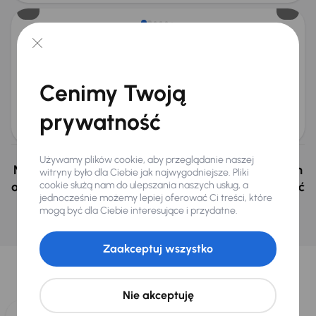
Seat Alhambra
2010
258 731 km
Diesel
2.0 TDI
103 kW
2.0 TDI
7 miejsc
Klimatronic
Parktronic
Cenimy Twoją
+2 kolejnych
Miesięczna rata
Cena
prywatność
od 113 zł
19 000 zł
Używamy plików cookie, aby przeglądanie naszej
Nie wybrałeś auto z oferty? Nie szkodzi, w naszych
witryny było dla Ciebie jak najwygodniejsze. Pliki
oddziałach w Czechach i na Słowacji możemy mieć
cookie służą nam do ulepszania naszych usług, a
jednocześnie możemy lepiej oferować Ci treści, które
podobne samochody, których szukasz.
mogą być dla Ciebie interesujące i przydatne.
Znajdź podobny samochód
Zaakceptuj wszystko
Wybraliśmy dla Ciebie
Wybieramy dla Ciebie
najlepsze pojazdy
z naszej oferty. Kupimy
dla Ciebie
do 400 pojazdów
każdego dnia.
Nie akceptuję