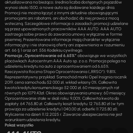
aktualizowana na bieżąco; średnia liczba dostępnych pojazdów
wynosi około 1500, a nowe auta są dodawane każdego dnia.
Promocji nie można łączyć z innymi aktualnie obowiązującymi
promocjami ani rabatami, ani dochodzić do niej prawa z mocą
wsteczną. Szczegółowe informacje o zasadach promocji udzielane
są przez upoważnionych pracowników AAA AUTO. AAA AUTO
zastrzega sobie prawo do zawarcia umowy wyłącznie w formie
pisemnej. Prezentowane informacje mają charakter wyłącznie
informacyjny i nie stanowią oferty ani zapewnienia w rozumieniu
art. 66 § 1 oraz art. 556 Kodeksu cywilnego.
Promocja „Oprocentowanie od 6,65%”
obowiązuje we wszystkich
placówkach Autocentrum AAA Auto sp. z o.o. Promocja polega na
udzieleniu kredytu na auto z oprocentowaniem od 6,65%.
Rzeczywista Roczna Stopa Oprocentowania („RRSO“): 9,81%.
Reprezentatywny przykład: Samochód marki Opel Insignia rocznik
2019, cena samochodu 52 000 zł, wkład własny 0%. Całkowita
kwota kredytu konsumenckiego 52 000 zł, 60 miesięcznych rat
równych po 1079,43zł. Okres obowiązywania umowy: 60 miesięcy.
Oprocentowanie stałe w skali roku: 9,00%. Całkowita kwota do
zapłaty: 64 765,80 zł. Całkowity koszt kredytu: 12 765,80 zł (w tym
prowizja za udzielenie kredytu 1 040,00 zł, odsetki 11 725,80 zł).
Wyliczenie na dzień 11.12.2025 r. Zawarcie ubezpieczenia nie jest
warunkiem udzielenia kredytu.
Pokaż wszystko