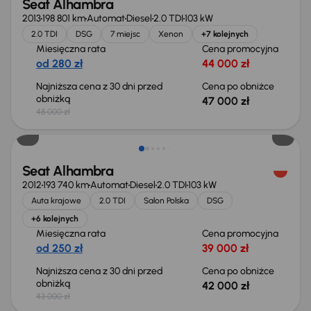
Seat Alhambra
2013
198 801 km
Automat
Diesel
2.0 TDI
103 kW
2.0 TDI
DSG
7 miejsc
Xenon
+7 kolejnych
Miesięczna rata
Cena promocyjna
od 280 zł
44 000 zł
Najniższa cena z 30 dni przed
Cena po obniżce
obniżką
47 000 zł
48 000 zł
Taniej o 1 000 zł
Seat Alhambra
2012
193 740 km
Automat
Diesel
2.0 TDI
103 kW
Auta krajowe
2.0 TDI
Salon Polska
DSG
+6 kolejnych
Miesięczna rata
Cena promocyjna
od 250 zł
39 000 zł
Najniższa cena z 30 dni przed
Cena po obniżce
obniżką
42 000 zł
43 000 zł