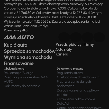
równych po 1079,43zł. Okres obowiązywania umowy: 60 miesięcy.
Oprocentowanie stałe w skali roku: 9,00%. Całkowita kwota do
zapłaty: 64 765,80 zł. Całkowity koszt kredytu: 12 765,80 zł (w tym
prowizja za udzielenie kredytu 1 040,00 zł, odsetki 11 725,80 zł).
Wyliczenie na dzień 11.12.2025 r. Zawarcie ubezpieczenia nie jest
warunkiem udzielenia kredytu.
Pokaż wszystko
Kupić auto
Przedsiębiorcy i firmy
Oddziały
Sprzedaż samochodów
Kariera
Wymiana samochodu
Finansowanie
Obsługa klienta
Dokumenty prawne
Reklamacje/Skarga
Regulamin strony
Rzecznik praw klientów AAA
Obsługa danych osobowych
AUTO
Przetwarzanie danych
Dokumenty do pobrania
osobowych
Zasady korzystania z plików
cookies
Ustawienia plików cookie
DataAct
Cennik sprzedaży dodatkowej