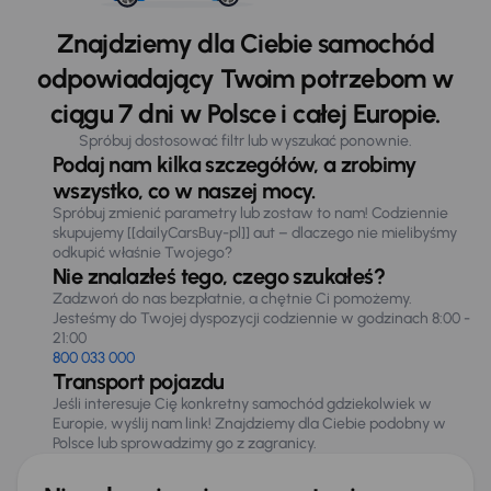
Znajdziemy dla Ciebie samochód
odpowiadający Twoim potrzebom w
ciągu 7 dni w Polsce i całej Europie.
Spróbuj dostosować filtr lub wyszukać ponownie.
Podaj nam kilka szczegółów, a zrobimy
wszystko, co w naszej mocy.
Spróbuj zmienić parametry lub zostaw to nam! Codziennie
skupujemy [[dailyCarsBuy-pl]] aut – dlaczego nie mielibyśmy
odkupić właśnie Twojego?
Nie znalazłeś tego, czego szukałeś?
Zadzwoń do nas bezpłatnie, a chętnie Ci pomożemy.
Jesteśmy do Twojej dyspozycji codziennie w godzinach 8:00 -
21:00
800 033 000
Transport pojazdu
Jeśli interesuje Cię konkretny samochód gdziekolwiek w
Europie, wyślij nam link! Znajdziemy dla Ciebie podobny w
Polsce lub sprowadzimy go z zagranicy.