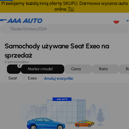
Seat
Exeo
Anuluj wszystko
Przebijemy każdą inną ofertę SKUPU. Darmowa wycena auta
online
TU
.
Samochody używane Seat Exeo na
sprzedaż
0 samochodów
2
Marka i model
Cena
Rata
R
Seat
Exeo
Anuluj wszystko