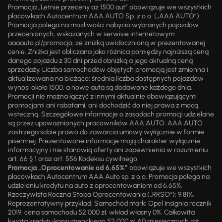
Promocja „Letnie przeceny aż 1500 aut” obowiązuje we wszystkich
placówkach Autocentrum AAA AUTO Sp. z o.o. („AAA AUTO”).
Promocja polega na możliwości nabycia wybranych pojazdów
przecenionych, wskazanych w serwisie internetowym
aaaauto.pl/promocja, ze zniżką uwidocznioną w prezentowanej
cenie. Zniżka jest obliczana jako różnica pomiędzy najniższą ceną
danego pojazdu z 30 dni przed obniżką a jego aktualną ceną
sprzedaży. Liczba samochodów objętych promocją jest zmienna i
aktualizowana na bieżąco; średnia liczba dostępnych pojazdów
wynosi około 1500, a nowe auta są dodawane każdego dnia.
Promocji nie można łączyć z innymi aktualnie obowiązującymi
promocjami ani rabatami, ani dochodzić do niej prawa z mocą
wsteczną. Szczegółowe informacje o zasadach promocji udzielane
są przez upoważnionych pracowników AAA AUTO. AAA AUTO
zastrzega sobie prawo do zawarcia umowy wyłącznie w formie
pisemnej. Prezentowane informacje mają charakter wyłącznie
informacyjny i nie stanowią oferty ani zapewnienia w rozumieniu
art. 66 § 1 oraz art. 556 Kodeksu cywilnego.
Promocja „Oprocentowanie od 6,65%”
obowiązuje we wszystkich
placówkach Autocentrum AAA Auto sp. z o.o. Promocja polega na
udzieleniu kredytu na auto z oprocentowaniem od 6,65%.
Rzeczywista Roczna Stopa Oprocentowania („RRSO“): 9,81%.
Reprezentatywny przykład: Samochód marki Opel Insignia rocznik
2019, cena samochodu 52 000 zł, wkład własny 0%. Całkowita
kwota kredytu konsumenckiego 52 000 zł, 60 miesięcznych rat