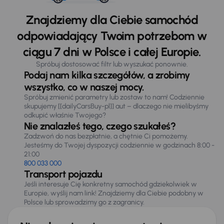
Znajdziemy dla Ciebie samochód
odpowiadający Twoim potrzebom w
ciągu 7 dni w Polsce i całej Europie.
Spróbuj dostosować filtr lub wyszukać ponownie.
Podaj nam kilka szczegółów, a zrobimy
wszystko, co w naszej mocy.
Spróbuj zmienić parametry lub zostaw to nam! Codziennie
skupujemy [[dailyCarsBuy-pl]] aut – dlaczego nie mielibyśmy
odkupić właśnie Twojego?
Nie znalazłeś tego, czego szukałeś?
Zadzwoń do nas bezpłatnie, a chętnie Ci pomożemy.
Jesteśmy do Twojej dyspozycji codziennie w godzinach 8:00 -
21:00
800 033 000
Transport pojazdu
Jeśli interesuje Cię konkretny samochód gdziekolwiek w
Europie, wyślij nam link! Znajdziemy dla Ciebie podobny w
Polsce lub sprowadzimy go z zagranicy.