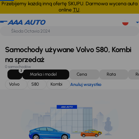
Volvo
S80
Kombi
Anuluj wszystko
Przebijemy każdą inną ofertę SKUPU. Darmowa wycena auta
online
TU
.
Samochody używane Volvo S80, Kombi
na sprzedaż
0 samochodów
3
Marka i model
Cena
Rata
R
Volvo
S80
Kombi
Anuluj wszystko