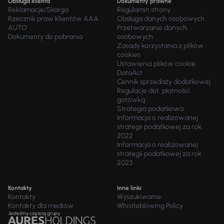
Obsługa klienta
Dokumenty prawne
Reklamacje/Skarga
Regulamin strony
Rzecznik praw klientów AAA
Obsługa danych osobowych
AUTO
Przetwarzanie danych
Dokumenty do pobrania
osobowych
Zasady korzystania z plików
cookies
Ustawienia plików cookie
DataAct
Cennik sprzedaży dodatkowej
Regulacje dot. płatności
gotówką
Strategia podatkowa
Informacja o realizowanej
strategii podatkowej za rok
2022
Informacja o realizowanej
strategii podatkowej za rok
2023
Kontakty
Inne linki
Kontakty
Wyszukiwanie
Kontakty dla mediów
Whistleblowing Policy
Jesteśmy częścią grupy