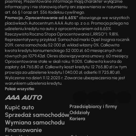
pisemnej. Prezentowane informacje mają charakter wyłącznie
informacyjny i nie stanowią oferty ani zapewnienia w rozumieniu
art. 66 § 1 oraz art. 556 Kodeksu cywilnego.
Promocja „Oprocentowanie od 6,65%”
obowiązuje we wszystkich
placówkach Autocentrum AAA Auto sp. z o.o. Promocja polega na
udzieleniu kredytu na auto z oprocentowaniem od 6,65%.
Rzeczywista Roczna Stopa Oprocentowania („RRSO“): 9,81%.
Reprezentatywny przykład: Samochód marki Opel Insignia rocznik
2019, cena samochodu 52 000 zł, wkład własny 0%. Całkowita
kwota kredytu konsumenckiego 52 000 zł, 60 miesięcznych rat
równych po 1079,43zł. Okres obowiązywania umowy: 60 miesięcy.
Oprocentowanie stałe w skali roku: 9,00%. Całkowita kwota do
zapłaty: 64 765,80 zł. Całkowity koszt kredytu: 12 765,80 zł (w tym
prowizja za udzielenie kredytu 1 040,00 zł, odsetki 11 725,80 zł).
Wyliczenie na dzień 11.12.2025 r. Zawarcie ubezpieczenia nie jest
warunkiem udzielenia kredytu.
Pokaż wszystko
Kupić auto
Przedsiębiorcy i firmy
Oddziały
Sprzedaż samochodów
Kariera
Wymiana samochodu
Finansowanie