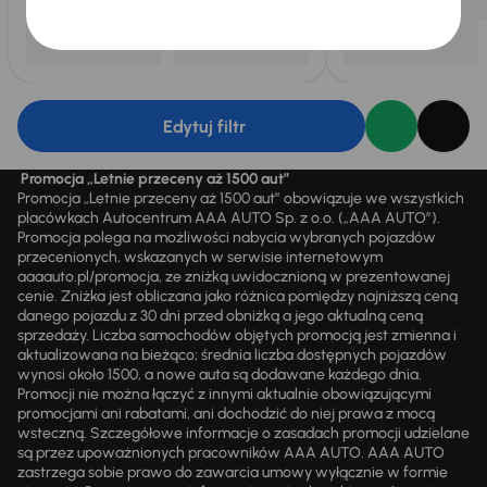
Edytuj filtr
Promocja „Letnie przeceny aż 1500 aut”
Promocja „Letnie przeceny aż 1500 aut” obowiązuje we wszystkich
placówkach Autocentrum AAA AUTO Sp. z o.o. („AAA AUTO”).
Promocja polega na możliwości nabycia wybranych pojazdów
przecenionych, wskazanych w serwisie internetowym
aaaauto.pl/promocja, ze zniżką uwidocznioną w prezentowanej
cenie. Zniżka jest obliczana jako różnica pomiędzy najniższą ceną
danego pojazdu z 30 dni przed obniżką a jego aktualną ceną
sprzedaży. Liczba samochodów objętych promocją jest zmienna i
aktualizowana na bieżąco; średnia liczba dostępnych pojazdów
wynosi około 1500, a nowe auta są dodawane każdego dnia.
Promocji nie można łączyć z innymi aktualnie obowiązującymi
promocjami ani rabatami, ani dochodzić do niej prawa z mocą
wsteczną. Szczegółowe informacje o zasadach promocji udzielane
są przez upoważnionych pracowników AAA AUTO. AAA AUTO
zastrzega sobie prawo do zawarcia umowy wyłącznie w formie