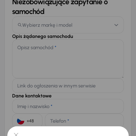
Niezobowiązujące zapytanie o
samochód
Wybierz markę i model
Opis żądanego samochodu
Opisz samochód
*
Link do ogłoszenia w innym serwisie
Dane kontaktowe
Imię i nazwisko
*
Telefon
*
+48
E-mail
*