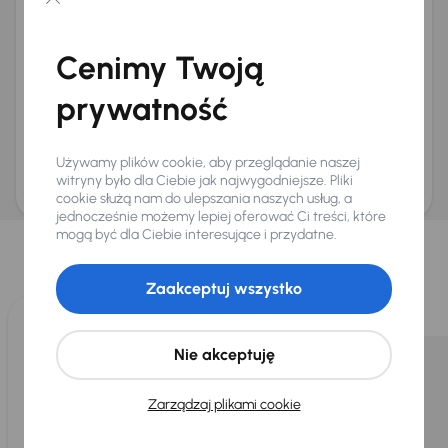
Chcę otrzymywać informacje o ofertach rabatowych
Na e-mail
(opcjonalnie)
Cenimy Twoją
Na numer telefonu
(opcjonalnie)
prywatność
Wyślij zapytanie
Zwracamy uwagę, że umówienie spotkania nie jest równoznaczne z rezerwacją
ani zagwarantowaną dostępnością pojazdu. AURES Holdings a.s., z siedzibą
Używamy plików cookie, aby przeglądanie naszej
Dopraváků 874/15, Čimice, 184 00 Praga 8, będzie przechowywać i przetwarzać
Twoje dane osobowe zgodnie z zasadami ochrony i przetwarzania
danych
witryny było dla Ciebie jak najwygodniejsze. Pliki
osobowych
.
cookie służą nam do ulepszania naszych usług, a
jednocześnie możemy lepiej oferować Ci treści, które
Wybraliśmy dla Ciebie
mogą być dla Ciebie interesujące i przydatne.
Wybieramy dla Ciebie
najlepsze pojazdy
z naszej oferty. Kupimy
dla Ciebie
do 400 pojazdów
każdego dnia.
Zaakceptuj wszystko
Nie akceptuję
Zarządzaj plikami cookie