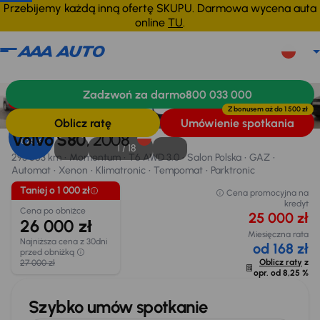
Przebijemy każdą inną ofertę SKUPU. Darmowa wycena auta
online
TU
.
Volvo S80
2008
293 663 km
Zadzwoń za darmo
800 033 000
Informacje
Wyposażenie
Finansowanie
Taniej o 1 000 zł
Z bonusem aż do
1 500 zł
Oblicz ratę
Umówienie spotkania
Opr. od
Volvo S80
, 2008
8,25 %
1 /
18
293 663 km
Momentum
T6 AWD 3.0
Salon Polska
GAZ
Automat
Xenon
Klimatronic
Tempomat
Parktronic
Taniej o 1 000 zł
Cena promocyjna na
kredyt
Cena po obniżce
25 000 zł
26 000 zł
Miesięczna rata
Najniższa cena z 30dni
od 168 zł
przed obniżką
Oblicz raty
z
27 000 zł
opr. od
8,25 %
Szybko umów spotkanie