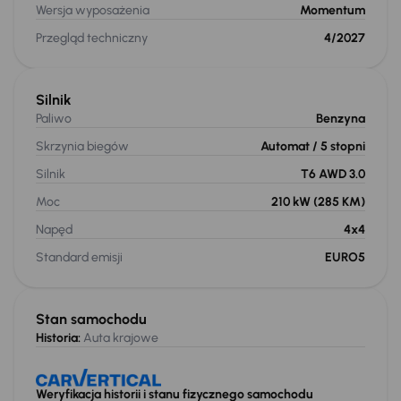
Wersja wyposażenia
Momentum
Przegląd techniczny
4/2027
Silnik
Paliwo
Benzyna
Skrzynia biegów
Automat
/ 5 stopni
Silnik
T6 AWD 3.0
Moc
210 kW
(285 KM)
Napęd
4x4
Standard emisji
EURO5
Stan samochodu
Historia:
Auta krajowe
Weryfikacja historii i stanu fizycznego samochodu