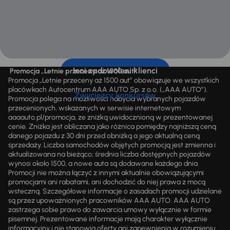
Inni zadowoleni klienci
Promocja „Letnie przeceny aż 1500 aut”
Promocja „Letnie przeceny aż 1500 aut” obowiązuje we wszystkich
placówkach Autocentrum AAA AUTO Sp. z o.o. („AAA AUTO”).
Zwycięzcy konkursów
Promocja polega na możliwości nabycia wybranych pojazdów
przecenionych, wskazanych w serwisie internetowym
aaaauto.pl/promocja, ze zniżką uwidocznioną w prezentowanej
cenie. Zniżka jest obliczana jako różnica pomiędzy najniższą ceną
danego pojazdu z 30 dni przed obniżką a jego aktualną ceną
sprzedaży. Liczba samochodów objętych promocją jest zmienna i
aktualizowana na bieżąco; średnia liczba dostępnych pojazdów
wynosi około 1500, a nowe auta są dodawane każdego dnia.
Promocji nie można łączyć z innymi aktualnie obowiązującymi
promocjami ani rabatami, ani dochodzić do niej prawa z mocą
wsteczną. Szczegółowe informacje o zasadach promocji udzielane
są przez upoważnionych pracowników AAA AUTO. AAA AUTO
zastrzega sobie prawo do zawarcia umowy wyłącznie w formie
pisemnej. Prezentowane informacje mają charakter wyłącznie
informacyjny i nie stanowią oferty ani zapewnienia w rozumieniu