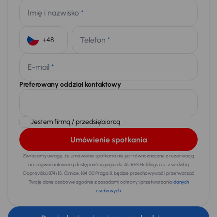
Imię i nazwisko
*
Telefon
*
+48
E-mail
*
Preferowany oddział kontaktowy
Jestem firmą / przedsiębiorcą
Umówienie spotkania
Zwracamy uwagę, że umówienie spotkania nie jest równoznaczne z rezerwacją
ani zagwarantowaną dostępnością pojazdu. AURES Holdings a.s., z siedzibą
Dopraváků 874/15, Čimice, 184 00 Praga 8, będzie przechowywać i przetwarzać
Twoje dane osobowe zgodnie z zasadami ochrony i przetwarzania
danych
osobowych
.