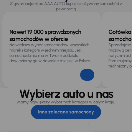
Z gwarancjami od AAA AUTO kupujesz używany samochód z
pewnością
Nawet 19 000 sprawdzonych
Gotówka 
samochodów w ofercie
samochód
Największy wybór samochodów wszystkich
Sprzedajesz
marek i kategorii w jednym miejscu. Jeśli
możliwą cen
samochodu nie ma w Twoim oddziale,
natychmiast
dowieziemy go w dowolne miejsce w Polsce.
Przejmujemy
techniczny p
Wybierz auto u nas
Mamy największy wybór tych kategorii w całym kraju.
Inne zalecane samochody