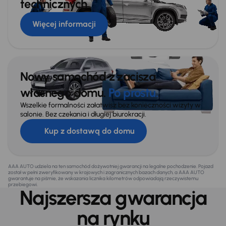
technicznych
Więcej informacji
Nowy samochód z zacisza
własnego domu.
Po prostu.
Wszelkie formalności załatwisz bez konieczności wizyty w
salonie. Bez czekania i długiej biurokracji.
Kup z dostawą do domu
AAA AUTO udziela na ten samochód dożywotniej gwarancji na legalne pochodzenie. Pojazd
został w pełni zweryfikowany w krajowych i zagranicznych bazach danych, a AAA AUTO
gwarantuje na piśmie, że wskazania licznika kilometrów odpowiadają rzeczywistemu
przebiegowi.
Najszersza gwarancja
na rynku