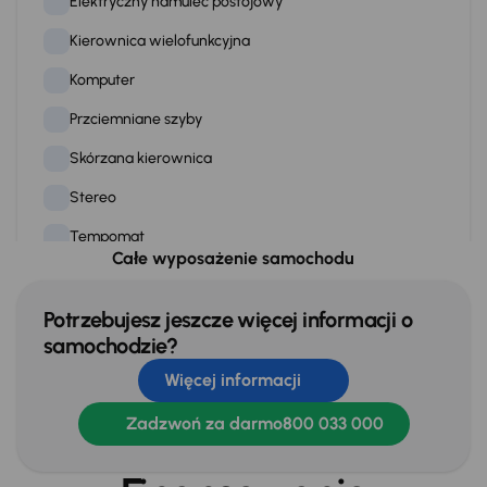
Elektryczny hamulec postojowy
Kierownica wielofunkcyjna
Komputer
Przciemniane szyby
Skórzana kierownica
Stereo
Tempomat
Całe wyposażenie samochodu
WSP. KIEROWNICY
Zamek centralny
Potrzebujesz jeszcze więcej informacji o
samochodzie?
Więcej informacji
Na zewnątrz
Czujniki parkowania prz. i tył
Zadzwoń za darmo
800 033 000
Elektr. składane lusterka