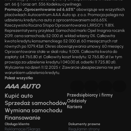
art. 66 § 1 oraz art. 556 Kodeksu cywilnego.
Promocja „Oprocentowanie od 6,65%”
obowiązuje we wszystkich
placówkach Autocentrum AAA Auto sp. z o.o. Promocja polega na
udzieleniu kredytu na auto z oprocentowaniem od 6,65%.
Rzeczywista Roczna Stopa Oprocentowania („RRSO“): 9,81%.
Reprezentatywny przykład: Samochód marki Opel Insignia rocznik
2019, cena samochodu 52 000 zł, wkład własny 0%. Całkowita
kwota kredytu konsumenckiego 52 000 zł, 60 miesięcznych rat
równych po 1079,43zł. Okres obowiązywania umowy: 60 miesięcy.
Oprocentowanie stałe w skali roku: 9,00%. Całkowita kwota do
zapłaty: 64 765,80 zł. Całkowity koszt kredytu: 12 765,80 zł (w tym
prowizja za udzielenie kredytu 1 040,00 zł, odsetki 11 725,80 zł).
Wyliczenie na dzień 11.12.2025 r. Zawarcie ubezpieczenia nie jest
warunkiem udzielenia kredytu.
Pokaż wszystko
Kupić auto
Przedsiębiorcy i firmy
Oddziały
Sprzedaż samochodów
Kariera
Wymiana samochodu
Finansowanie
Obsługa klienta
Dokumenty prawne
Reklamacje/Skarga
Regulamin strony