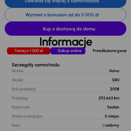
Dowiedz się więcej o samochodzie
Wymień z bonusem aż do 5 000 zł
Kup z dostawą do domu
Informacje
Taniej o 1 000 zł
Zakup online
Przedłużona gwaranc
Szczegóły samochodu
Marka
Volvo
Model
S80
Rok produkcji
2008
Przebieg
293 663 km
Nadwozie
Sedan
Miejsca siedzące
5
miejsc
Kolor
srebrny