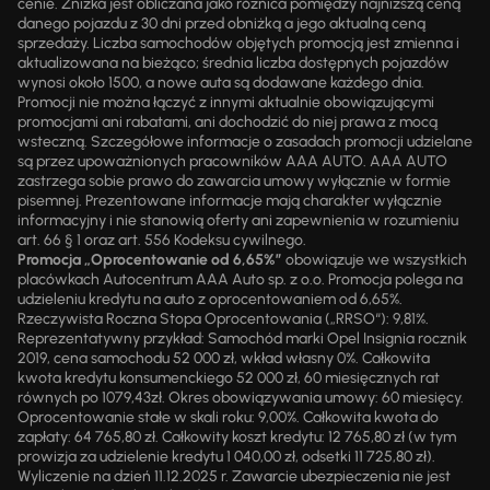
cenie. Zniżka jest obliczana jako różnica pomiędzy najniższą ceną
danego pojazdu z 30 dni przed obniżką a jego aktualną ceną
sprzedaży. Liczba samochodów objętych promocją jest zmienna i
aktualizowana na bieżąco; średnia liczba dostępnych pojazdów
wynosi około 1500, a nowe auta są dodawane każdego dnia.
Promocji nie można łączyć z innymi aktualnie obowiązującymi
promocjami ani rabatami, ani dochodzić do niej prawa z mocą
wsteczną. Szczegółowe informacje o zasadach promocji udzielane
są przez upoważnionych pracowników AAA AUTO. AAA AUTO
zastrzega sobie prawo do zawarcia umowy wyłącznie w formie
pisemnej. Prezentowane informacje mają charakter wyłącznie
informacyjny i nie stanowią oferty ani zapewnienia w rozumieniu
art. 66 § 1 oraz art. 556 Kodeksu cywilnego.
Promocja „Oprocentowanie od 6,65%”
obowiązuje we wszystkich
placówkach Autocentrum AAA Auto sp. z o.o. Promocja polega na
udzieleniu kredytu na auto z oprocentowaniem od 6,65%.
Rzeczywista Roczna Stopa Oprocentowania („RRSO“): 9,81%.
Reprezentatywny przykład: Samochód marki Opel Insignia rocznik
2019, cena samochodu 52 000 zł, wkład własny 0%. Całkowita
kwota kredytu konsumenckiego 52 000 zł, 60 miesięcznych rat
równych po 1079,43zł. Okres obowiązywania umowy: 60 miesięcy.
Oprocentowanie stałe w skali roku: 9,00%. Całkowita kwota do
zapłaty: 64 765,80 zł. Całkowity koszt kredytu: 12 765,80 zł (w tym
prowizja za udzielenie kredytu 1 040,00 zł, odsetki 11 725,80 zł).
Wyliczenie na dzień 11.12.2025 r. Zawarcie ubezpieczenia nie jest