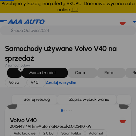
Volvo
V40
Anuluj wszystko
Przebijemy każdą inną ofertę SKUPU. Darmowa wycena auta
online
TU
.
Samochody używane Volvo V40 na
sprzedaż
7 samochodów
2
Marka i model
Cena
Rata
R
Volvo
V40
Anuluj wszystko
Taniej o 1 000 zł
Sortuj według
Zapisz wyszukiwanie
Volvo V40
2015
143 491 km
Automat
Diesel
2.0 D3
110 kW
Auta krajowe
2.0 D3
Salon Polska
Automat