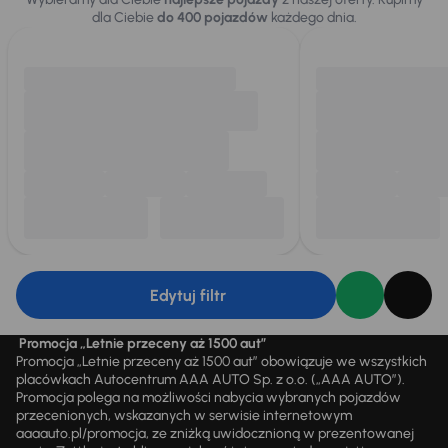
dla Ciebie
do 400 pojazdów
każdego dnia.
Edytuj filtr
Promocja „Letnie przeceny aż 1500 aut”
Promocja „Letnie przeceny aż 1500 aut” obowiązuje we wszystkich
placówkach Autocentrum AAA AUTO Sp. z o.o. („AAA AUTO”).
Promocja polega na możliwości nabycia wybranych pojazdów
przecenionych, wskazanych w serwisie internetowym
aaaauto.pl/promocja, ze zniżką uwidocznioną w prezentowanej