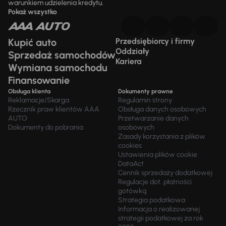
warunkiem udzielenia kredytu.
Pokaż wszystko
Kupić auto
Przedsiębiorcy i firmy
Oddziały
Sprzedaż samochodów
Kariera
Wymiana samochodu
Finansowanie
Obsługa klienta
Dokumenty prawne
Reklamacje/Skarga
Regulamin strony
Rzecznik praw klientów AAA
Obsługa danych osobowych
AUTO
Przetwarzanie danych
Dokumenty do pobrania
osobowych
Zasady korzystania z plików
cookies
Ustawienia plików cookie
DataAct
Cennik sprzedaży dodatkowej
Regulacje dot. płatności
gotówką
Strategia podatkowa
Informacja o realizowanej
strategii podatkowej za rok