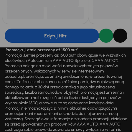
Edytuj filtr
Promocja „Letnie przeceny aż 1500 aut”
Promocja „Letnie przeceny aż 1500 aut” obowiązuje we wszystkich
placówkach Autocentrum AAA AUTO Sp. z o.o. („AAA AUTO”).
Promocja polega na możliwości nabycia wybranych pojazdów
przecenionych, wskazanych w serwisie internetowym
aaaauto.pl/promocja, ze zniżką uwidocznioną w prezentowanej
cenie. Zniżka jest obliczana jako różnica pomiędzy najniższą ceną
danego pojazdu z 30 dni przed obniżką a jego aktualną ceną
sprzedaży. Liczba samochodów objętych promocją jest zmienna i
aktualizowana na bieżąco; średnia liczba dostępnych pojazdów
wynosi około 1500, a nowe auta są dodawane każdego dnia.
Promocji nie można łączyć z innymi aktualnie obowiązującymi
promocjami ani rabatami, ani dochodzić do niej prawa z mocą
wsteczną. Szczegółowe informacje o zasadach promocji udzielane
są przez upoważnionych pracowników AAA AUTO. AAA AUTO
zastrzega sobie prawo do zawarcia umowy wyłącznie w formie