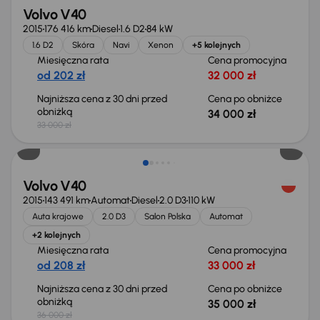
Volvo V40
2015
176 416 km
Diesel
1.6 D2
84 kW
1.6 D2
Skóra
Navi
Xenon
+5 kolejnych
Miesięczna rata
Cena promocyjna
od 202 zł
32 000 zł
Najniższa cena z 30 dni przed
Cena po obniżce
obniżką
34 000 zł
33 000 zł
Taniej o 1 000 zł
Volvo V40
2015
143 491 km
Automat
Diesel
2.0 D3
110 kW
Auta krajowe
2.0 D3
Salon Polska
Automat
+2 kolejnych
Miesięczna rata
Cena promocyjna
od 208 zł
33 000 zł
Najniższa cena z 30 dni przed
Cena po obniżce
obniżką
35 000 zł
36 000 zł