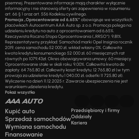
pisemnej. Prezentowane informacje mają charakter wyłącznie
informacyjny i nie stanowią oferty ani zapewnienia w rozumieniu
art. 66 § 1 oraz art. 556 Kodeksu cywilnego.
Promocja „Oprocentowanie od 6,65%”
obowiązuje we wszystkich
placówkach Autocentrum AAA Auto sp. z o.o. Promocja polega na
udzieleniu kredytu na auto z oprocentowaniem od 6,65%.
Rzeczywista Roczna Stopa Oprocentowania („RRSO“): 9,81%.
Reprezentatywny przykład: Samochód marki Opel Insignia rocznik
2019, cena samochodu 52 000 zł, wkład własny 0%. Całkowita
kwota kredytu konsumenckiego 52 000 zł, 60 miesięcznych rat
równych po 1079,43zł. Okres obowiązywania umowy: 60 miesięcy.
Oprocentowanie stałe w skali roku: 9,00%. Całkowita kwota do
zapłaty: 64 765,80 zł. Całkowity koszt kredytu: 12 765,80 zł (w tym
prowizja za udzielenie kredytu 1 040,00 zł, odsetki 11 725,80 zł).
Wyliczenie na dzień 11.12.2025 r. Zawarcie ubezpieczenia nie jest
warunkiem udzielenia kredytu.
Pokaż wszystko
Kupić auto
Przedsiębiorcy i firmy
Oddziały
Sprzedaż samochodów
Kariera
Wymiana samochodu
Finansowanie