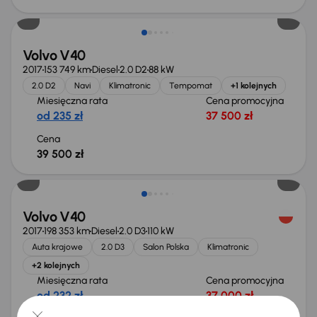
Świeżo skupione
Volvo V40
2017
153 749 km
Diesel
2.0 D2
88 kW
2.0 D2
Navi
Klimatronic
Tempomat
+1 kolejnych
Miesięczna rata
Cena promocyjna
od 235 zł
37 500 zł
Cena
39 500 zł
Volvo V40
2017
198 353 km
Diesel
2.0 D3
110 kW
Auta krajowe
2.0 D3
Salon Polska
Klimatronic
+2 kolejnych
Miesięczna rata
Cena promocyjna
od 232 zł
37 000 zł