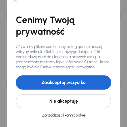
Cena
39 000 zł
Taniej o 1 000 zł
Cenimy Twoją
prywatność
Volvo V40
2012
321 978 km
Diesel
2.0 D3
110 kW
2.0 D3
Navi
Klimatronic
Tempomat
+3 kolejnych
Używamy plików cookie, aby przeglądanie naszej
Miesięczna rata
Cena promocyjna
witryny było dla Ciebie jak najwygodniejsze. Pliki
od 131 zł
21 000 zł
cookie służą nam do ulepszania naszych usług, a
jednocześnie możemy lepiej oferować Ci treści, które
Najniższa cena z 30 dni przed
Cena po obniżce
mogą być dla Ciebie interesujące i przydatne.
obniżką
22 000 zł
23 000 zł
Zaakceptuj wszystko
Volvo V40
Nie akceptuję
2014
234 632 km
Diesel
1.6 D2
84 kW
1.6 D2
Navi
Klimatronic
Tempomat
+1 kolejnych
Zarządzaj plikami cookie
Miesięczna rata
Cena promocyjna
od 179 zł
29 000 zł