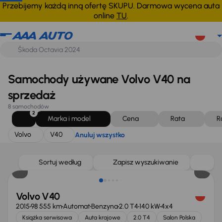
Volvo
V40
Anuluj wszystko
Przebijemy każdą inną ofertę SKUPU. Darmowa wycena auta
online
TU
.
Samochody używane Volvo V40 na
sprzedaż
8 samochodów
2
Marka i model
Cena
Rata
R
Volvo
V40
Anuluj wszystko
Taniej o 1 000 zł
Sortuj według
Zapisz wyszukiwanie
Volvo V40
2015
98 555 km
Automat
Benzyna
2.0 T4
140 kW
4x4
Książka serwisowa
Auta krajowe
2.0 T4
Salon Polska