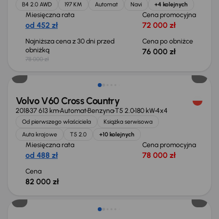
B4 2.0 AWD
197 KM
Automat
Navi
+4 kolejnych
Miesięczna rata
Cena promocyjna
od 452 zł
72 000 zł
Najniższa cena z 30 dni przed
Cena po obniżce
obniżką
76 000 zł
78 000 zł
Volvo V60 Cross Country
2018
37 613 km
Automat
Benzyna
T5 2.0
180 kW
4x4
Od pierwszego właściciela
Książka serwisowa
Auta krajowe
T5 2.0
+10 kolejnych
Miesięczna rata
Cena promocyjna
od 488 zł
78 000 zł
Cena
82 000 zł
Możliwość odliczenia VAT