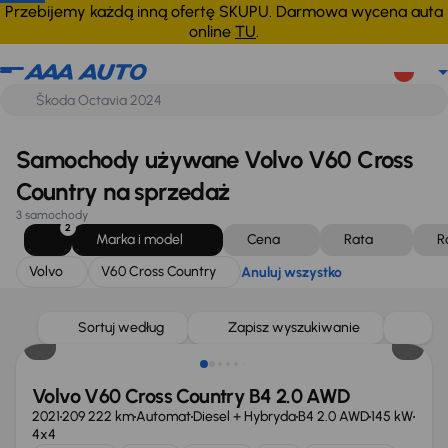
Volvo
V60 Cross Country
Anuluj wszystko
Przebijemy każdą inną ofertę SKUPU. Darmowa wycena auta
online
TU
.
Samochody używane Volvo V60 Cross
Country na sprzedaż
3 samochody
2
Marka i model
Cena
Rata
R
Volvo
V60 Cross Country
Anuluj wszystko
Taniej o 2 000 zł
Sortuj według
Zapisz wyszukiwanie
Volvo V60 Cross Country B4 2.0 AWD
2021
209 222 km
Automat
Diesel + Hybryda
B4 2.0 AWD
145 kW
4x4