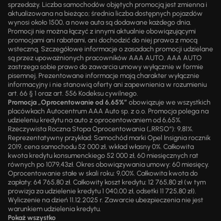
sprzedaży. Liczba samochodów objętych promocją jest zmienna i
aktualizowana na bieżąco; średnia liczba dostępnych pojazdów
wynosi około 1500, a nowe auta są dodawane każdego dnia.
Promocji nie można łączyć z innymi aktualnie obowiązującymi
promocjami ani rabatami, ani dochodzić do niej prawa z mocą
wsteczną. Szczegółowe informacje o zasadach promocji udzielane
są przez upoważnionych pracowników AAA AUTO. AAA AUTO
zastrzega sobie prawo do zawarcia umowy wyłącznie w formie
pisemnej. Prezentowane informacje mają charakter wyłącznie
informacyjny i nie stanowią oferty ani zapewnienia w rozumieniu
art. 66 § 1 oraz art. 556 Kodeksu cywilnego.
Promocja „Oprocentowanie od 6,65%”
obowiązuje we wszystkich
placówkach Autocentrum AAA Auto sp. z o.o. Promocja polega na
udzieleniu kredytu na auto z oprocentowaniem od 6,65%.
Rzeczywista Roczna Stopa Oprocentowania („RRSO“): 9,81%.
Reprezentatywny przykład: Samochód marki Opel Insignia rocznik
2019, cena samochodu 52 000 zł, wkład własny 0%. Całkowita
kwota kredytu konsumenckiego 52 000 zł, 60 miesięcznych rat
równych po 1079,43zł. Okres obowiązywania umowy: 60 miesięcy.
Oprocentowanie stałe w skali roku: 9,00%. Całkowita kwota do
zapłaty: 64 765,80 zł. Całkowity koszt kredytu: 12 765,80 zł (w tym
prowizja za udzielenie kredytu 1 040,00 zł, odsetki 11 725,80 zł).
Wyliczenie na dzień 11.12.2025 r. Zawarcie ubezpieczenia nie jest
warunkiem udzielenia kredytu.
Pokaż wszystko