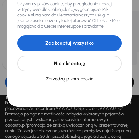
Używamy plików cookie, aby przeglądanie naszej
witryny było dla Ciebie jak najwygodniejsze. Pliki
cookie służą nam do ulepszania naszych usług, a
jednocześnie możemy lepiej oferować Ci treści, które
mogą być dla Ciebie interesujące i przydatne.
Zaakceptuj wszystko
Nie akceptuję
Zarządzaj plikami cookie
Edytuj filtr
Promocja „Letnie przeceny aż 1500 aut”
Promocja „Letnie przeceny aż 1500 aut” obowiązuje we wszystkich
placówkach Autocentrum AAA AUTO Sp. z o.o. („AAA AUTO”).
Promocja polega na możliwości nabycia wybranych pojazdów
przecenionych, wskazanych w serwisie internetowym
aaaauto.pl/promocja, ze zniżką uwidocznioną w prezentowanej
cenie. Zniżka jest obliczana jako różnica pomiędzy najniższą ceną
danego pojazdu z 30 dni przed obniżką a jego aktualną ceną