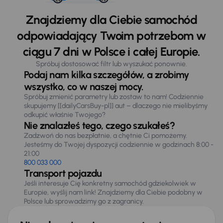
Znajdziemy dla Ciebie samochód
odpowiadający Twoim potrzebom w
ciągu 7 dni w Polsce i całej Europie.
Spróbuj dostosować filtr lub wyszukać ponownie.
Podaj nam kilka szczegółów, a zrobimy
wszystko, co w naszej mocy.
Spróbuj zmienić parametry lub zostaw to nam! Codziennie
skupujemy [[dailyCarsBuy-pl]] aut – dlaczego nie mielibyśmy
odkupić właśnie Twojego?
Nie znalazłeś tego, czego szukałeś?
Zadzwoń do nas bezpłatnie, a chętnie Ci pomożemy.
Jesteśmy do Twojej dyspozycji codziennie w godzinach 8:00 -
21:00
800 033 000
Transport pojazdu
Jeśli interesuje Cię konkretny samochód gdziekolwiek w
Europie, wyślij nam link! Znajdziemy dla Ciebie podobny w
Polsce lub sprowadzimy go z zagranicy.