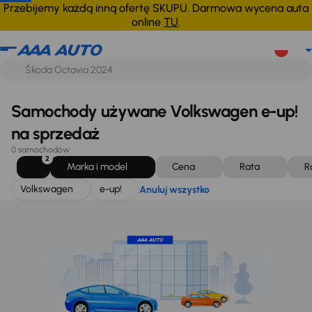
Volkswagen
e-up!
Anuluj wszystko
Przebijemy każdą inną ofertę SKUPU. Darmowa wycena auta
online
TU
.
Samochody używane Volkswagen e-up!
na sprzedaż
0 samochodów
2
Marka i model
Cena
Rata
R
Volkswagen
e-up!
Anuluj wszystko