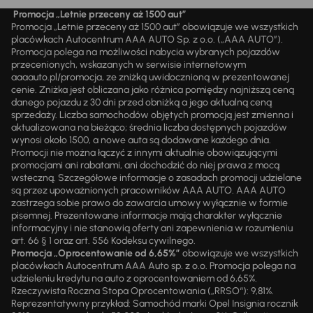
Promocja „Letnie przeceny aż 1500 aut”
Promocja „Letnie przeceny aż 1500 aut” obowiązuje we wszystkich
placówkach Autocentrum AAA AUTO Sp. z o.o. („AAA AUTO”).
Promocja polega na możliwości nabycia wybranych pojazdów
przecenionych, wskazanych w serwisie internetowym
aaaauto.pl/promocja, ze zniżką uwidocznioną w prezentowanej
cenie. Zniżka jest obliczana jako różnica pomiędzy najniższą ceną
danego pojazdu z 30 dni przed obniżką a jego aktualną ceną
sprzedaży. Liczba samochodów objętych promocją jest zmienna i
aktualizowana na bieżąco; średnia liczba dostępnych pojazdów
wynosi około 1500, a nowe auta są dodawane każdego dnia.
Promocji nie można łączyć z innymi aktualnie obowiązującymi
promocjami ani rabatami, ani dochodzić do niej prawa z mocą
wsteczną. Szczegółowe informacje o zasadach promocji udzielane
są przez upoważnionych pracowników AAA AUTO. AAA AUTO
zastrzega sobie prawo do zawarcia umowy wyłącznie w formie
pisemnej. Prezentowane informacje mają charakter wyłącznie
informacyjny i nie stanowią oferty ani zapewnienia w rozumieniu
art. 66 § 1 oraz art. 556 Kodeksu cywilnego.
Promocja „Oprocentowanie od 6,65%”
obowiązuje we wszystkich
placówkach Autocentrum AAA Auto sp. z o.o. Promocja polega na
udzieleniu kredytu na auto z oprocentowaniem od 6,65%.
Rzeczywista Roczna Stopa Oprocentowania („RRSO“): 9,81%.
Reprezentatywny przykład: Samochód marki Opel Insignia rocznik