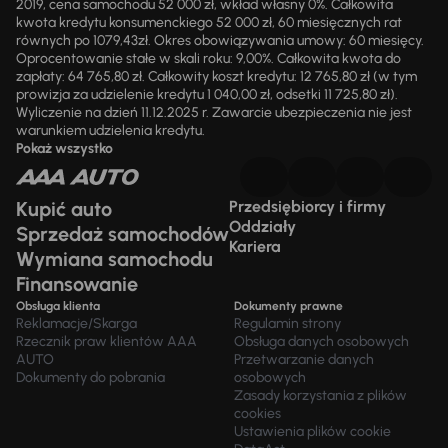
2019, cena samochodu 52 000 zł, wkład własny 0%. Całkowita
kwota kredytu konsumenckiego 52 000 zł, 60 miesięcznych rat
równych po 1079,43zł. Okres obowiązywania umowy: 60 miesięcy.
Oprocentowanie stałe w skali roku: 9,00%. Całkowita kwota do
zapłaty: 64 765,80 zł. Całkowity koszt kredytu: 12 765,80 zł (w tym
prowizja za udzielenie kredytu 1 040,00 zł, odsetki 11 725,80 zł).
Wyliczenie na dzień 11.12.2025 r. Zawarcie ubezpieczenia nie jest
warunkiem udzielenia kredytu.
Pokaż wszystko
Kupić auto
Przedsiębiorcy i firmy
Oddziały
Sprzedaż samochodów
Kariera
Wymiana samochodu
Finansowanie
Obsługa klienta
Dokumenty prawne
Reklamacje/Skarga
Regulamin strony
Rzecznik praw klientów AAA
Obsługa danych osobowych
AUTO
Przetwarzanie danych
Dokumenty do pobrania
osobowych
Zasady korzystania z plików
cookies
Ustawienia plików cookie