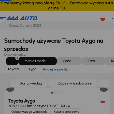
Toyota
Aygo
Anuluj wszystko
Przebijemy każdą inną ofertę SKUPU. Darmowa wycena auta
online
TU
.
Samochody używane Toyota Aygo na
sprzedaż
10 samochodów
2
Marka i model
Cena
Rata
R
Toyota
Aygo
Anuluj wszystko
Świeżo skupione
Sortuj według
Zapisz wyszukiwanie
Toyota Aygo
2019
65 544 km
Benzyna
1.0 VVT-i
53 kW
Od pierwszego właściciela
Książka serwisowa