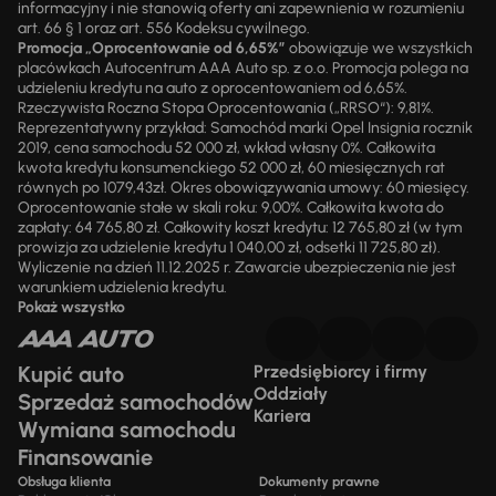
informacyjny i nie stanowią oferty ani zapewnienia w rozumieniu
art. 66 § 1 oraz art. 556 Kodeksu cywilnego.
Promocja „Oprocentowanie od 6,65%”
obowiązuje we wszystkich
placówkach Autocentrum AAA Auto sp. z o.o. Promocja polega na
udzieleniu kredytu na auto z oprocentowaniem od 6,65%.
Rzeczywista Roczna Stopa Oprocentowania („RRSO“): 9,81%.
Reprezentatywny przykład: Samochód marki Opel Insignia rocznik
2019, cena samochodu 52 000 zł, wkład własny 0%. Całkowita
kwota kredytu konsumenckiego 52 000 zł, 60 miesięcznych rat
równych po 1079,43zł. Okres obowiązywania umowy: 60 miesięcy.
Oprocentowanie stałe w skali roku: 9,00%. Całkowita kwota do
zapłaty: 64 765,80 zł. Całkowity koszt kredytu: 12 765,80 zł (w tym
prowizja za udzielenie kredytu 1 040,00 zł, odsetki 11 725,80 zł).
Wyliczenie na dzień 11.12.2025 r. Zawarcie ubezpieczenia nie jest
warunkiem udzielenia kredytu.
Pokaż wszystko
Kupić auto
Przedsiębiorcy i firmy
Oddziały
Sprzedaż samochodów
Kariera
Wymiana samochodu
Finansowanie
Obsługa klienta
Dokumenty prawne