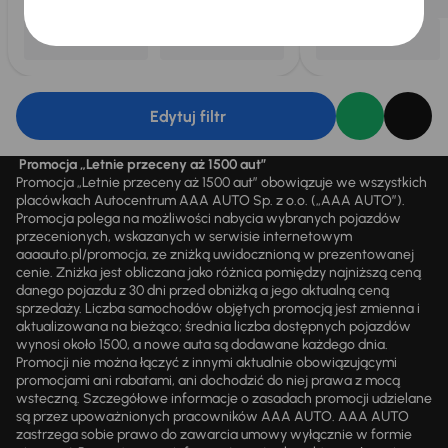
Edytuj filtr
Promocja „Letnie przeceny aż 1500 aut”
Promocja „Letnie przeceny aż 1500 aut” obowiązuje we wszystkich
placówkach Autocentrum AAA AUTO Sp. z o.o. („AAA AUTO”).
Promocja polega na możliwości nabycia wybranych pojazdów
przecenionych, wskazanych w serwisie internetowym
aaaauto.pl/promocja, ze zniżką uwidocznioną w prezentowanej
cenie. Zniżka jest obliczana jako różnica pomiędzy najniższą ceną
danego pojazdu z 30 dni przed obniżką a jego aktualną ceną
sprzedaży. Liczba samochodów objętych promocją jest zmienna i
aktualizowana na bieżąco; średnia liczba dostępnych pojazdów
wynosi około 1500, a nowe auta są dodawane każdego dnia.
Promocji nie można łączyć z innymi aktualnie obowiązującymi
promocjami ani rabatami, ani dochodzić do niej prawa z mocą
wsteczną. Szczegółowe informacje o zasadach promocji udzielane
są przez upoważnionych pracowników AAA AUTO. AAA AUTO
zastrzega sobie prawo do zawarcia umowy wyłącznie w formie