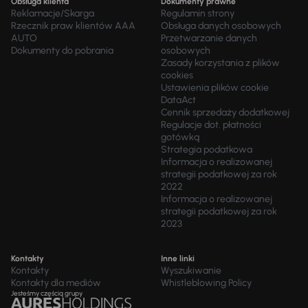
Obsługa klienta
Dokumenty prawne
Reklamacje/Skarga
Regulamin strony
Rzecznik praw klientów AAA
Obsługa danych osobowych
AUTO
Przetwarzanie danych
Dokumenty do pobrania
osobowych
Zasady korzystania z plików
cookies
Ustawienia plików cookie
DataAct
Cennik sprzedaży dodatkowej
Regulacje dot. płatności
gotówką
Strategia podatkowa
Informacja o realizowanej
strategii podatkowej za rok
2022
Informacja o realizowanej
strategii podatkowej za rok
2023
Kontakty
Inne linki
Kontakty
Wyszukiwanie
Kontakty dla mediów
Whistleblowing Policy
Jesteśmy częścią grupy