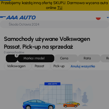
Volkswagen
Passat
Pick-up
Anuluj wszystko
Przebijemy każdą inną ofertę SKUPU. Darmowa wycena auta
online
TU
.
Samochody używane Volkswagen
Passat, Pick-up na sprzedaż
0 samochodów
3
Marka i model
Cena
Rata
R
Volkswagen
Passat
Pick-up
Anuluj wszystko