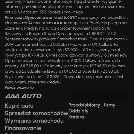
pisemnej. Prezentowane informacje mają charakter wyłącznie
informacyjny i nie stanowią oferty ani zapewnienia w rozumieniu
art. 66 § 1 oraz art. 556 Kodeksu cywilnego.
Promocja „Oprocentowanie od 6,65%”
obowiązuje we wszystkich
placówkach Autocentrum AAA Auto sp. z o.o. Promocja polega na
udzieleniu kredytu na auto z oprocentowaniem od 6,65%.
Rzeczywista Roczna Stopa Oprocentowania („RRSO“): 9,81%.
Reprezentatywny przykład: Samochód marki Opel Insignia rocznik
2019, cena samochodu 52 000 zł, wkład własny 0%. Całkowita
kwota kredytu konsumenckiego 52 000 zł, 60 miesięcznych rat
równych po 1079,43zł. Okres obowiązywania umowy: 60 miesięcy.
Oprocentowanie stałe w skali roku: 9,00%. Całkowita kwota do
zapłaty: 64 765,80 zł. Całkowity koszt kredytu: 12 765,80 zł (w tym
prowizja za udzielenie kredytu 1 040,00 zł, odsetki 11 725,80 zł).
Wyliczenie na dzień 11.12.2025 r. Zawarcie ubezpieczenia nie jest
warunkiem udzielenia kredytu.
Pokaż wszystko
Kupić auto
Przedsiębiorcy i firmy
Oddziały
Sprzedaż samochodów
Kariera
Wymiana samochodu
Finansowanie