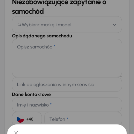
Niezobowiązujące zapytanie o
samochód
Wybierz markę i model
Opis żądanego samochodu
Opisz samochód
*
Link do ogłoszenia w innym serwisie
Dane kontaktowe
Imię i nazwisko
*
Telefon
*
+48
E-mail
*