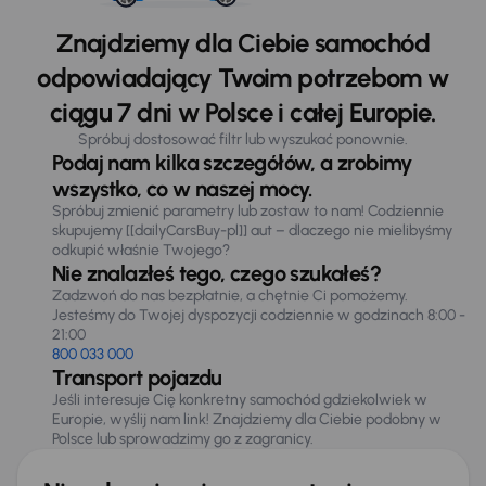
Znajdziemy dla Ciebie samochód
odpowiadający Twoim potrzebom w
ciągu 7 dni w Polsce i całej Europie.
Spróbuj dostosować filtr lub wyszukać ponownie.
Podaj nam kilka szczegółów, a zrobimy
wszystko, co w naszej mocy.
Spróbuj zmienić parametry lub zostaw to nam! Codziennie
skupujemy [[dailyCarsBuy-pl]] aut – dlaczego nie mielibyśmy
odkupić właśnie Twojego?
Nie znalazłeś tego, czego szukałeś?
Zadzwoń do nas bezpłatnie, a chętnie Ci pomożemy.
Jesteśmy do Twojej dyspozycji codziennie w godzinach 8:00 -
21:00
800 033 000
Transport pojazdu
Jeśli interesuje Cię konkretny samochód gdziekolwiek w
Europie, wyślij nam link! Znajdziemy dla Ciebie podobny w
Polsce lub sprowadzimy go z zagranicy.