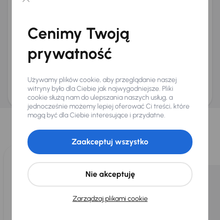
Chcę otrzymywać informacje o ofertach rabatowych
Na e-mail
(opcjonalnie)
Cenimy Twoją
Na numer telefonu
(opcjonalnie)
prywatność
Wyślij zapytanie
Zwracamy uwagę, że umówienie spotkania nie jest równoznaczne z rezerwacją
ani zagwarantowaną dostępnością pojazdu. AURES Holdings a.s., z siedzibą
Używamy plików cookie, aby przeglądanie naszej
Dopraváků 874/15, Čimice, 184 00 Praga 8, będzie przechowywać i przetwarzać
Twoje dane osobowe zgodnie z zasadami ochrony i przetwarzania
danych
witryny było dla Ciebie jak najwygodniejsze. Pliki
osobowych
.
cookie służą nam do ulepszania naszych usług, a
jednocześnie możemy lepiej oferować Ci treści, które
Wybraliśmy dla Ciebie
mogą być dla Ciebie interesujące i przydatne.
Wybieramy dla Ciebie
najlepsze pojazdy
z naszej oferty. Kupimy
dla Ciebie
do 400 pojazdów
każdego dnia.
Zaakceptuj wszystko
Nie akceptuję
Zarządzaj plikami cookie