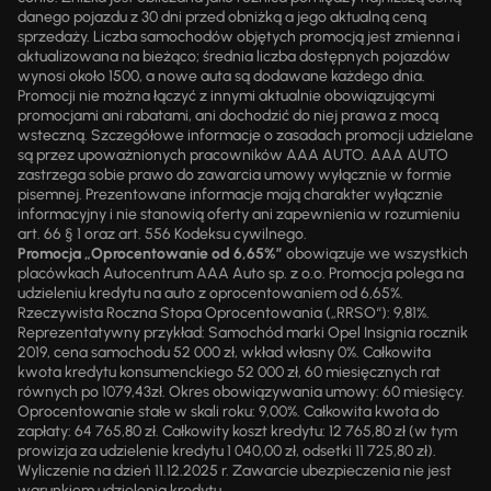
danego pojazdu z 30 dni przed obniżką a jego aktualną ceną
sprzedaży. Liczba samochodów objętych promocją jest zmienna i
aktualizowana na bieżąco; średnia liczba dostępnych pojazdów
wynosi około 1500, a nowe auta są dodawane każdego dnia.
Promocji nie można łączyć z innymi aktualnie obowiązującymi
promocjami ani rabatami, ani dochodzić do niej prawa z mocą
wsteczną. Szczegółowe informacje o zasadach promocji udzielane
są przez upoważnionych pracowników AAA AUTO. AAA AUTO
zastrzega sobie prawo do zawarcia umowy wyłącznie w formie
pisemnej. Prezentowane informacje mają charakter wyłącznie
informacyjny i nie stanowią oferty ani zapewnienia w rozumieniu
art. 66 § 1 oraz art. 556 Kodeksu cywilnego.
Promocja „Oprocentowanie od 6,65%”
obowiązuje we wszystkich
placówkach Autocentrum AAA Auto sp. z o.o. Promocja polega na
udzieleniu kredytu na auto z oprocentowaniem od 6,65%.
Rzeczywista Roczna Stopa Oprocentowania („RRSO“): 9,81%.
Reprezentatywny przykład: Samochód marki Opel Insignia rocznik
2019, cena samochodu 52 000 zł, wkład własny 0%. Całkowita
kwota kredytu konsumenckiego 52 000 zł, 60 miesięcznych rat
równych po 1079,43zł. Okres obowiązywania umowy: 60 miesięcy.
Oprocentowanie stałe w skali roku: 9,00%. Całkowita kwota do
zapłaty: 64 765,80 zł. Całkowity koszt kredytu: 12 765,80 zł (w tym
prowizja za udzielenie kredytu 1 040,00 zł, odsetki 11 725,80 zł).
Wyliczenie na dzień 11.12.2025 r. Zawarcie ubezpieczenia nie jest
warunkiem udzielenia kredytu.