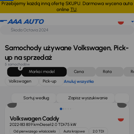
Volkswagen
Pick-up
Anuluj wszystko
Przebijemy każdą inną ofertę SKUPU. Darmowa wycena auta
online
TU
.
Samochody używane Volkswagen, Pick-
up na sprzedaż
5 samochodów
2
Marka i model
Cena
Rata
R
Volkswagen
Pick-up
Anuluj wszystko
Możliwość odliczenia VAT
Sortuj według
Zapisz wyszukiwanie
Volkswagen Caddy
2022
183 859 km
Diesel
2.0 TDI
75 kW
Od pierwszego właściciela
Auta krajowe
2.0 TDI