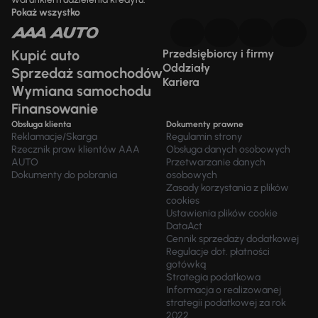
Pokaż wszystko
Kupić auto
Przedsiębiorcy i firmy
Oddziały
Sprzedaż samochodów
Kariera
Wymiana samochodu
Finansowanie
Obsługa klienta
Dokumenty prawne
Reklamacje/Skarga
Regulamin strony
Rzecznik praw klientów AAA
Obsługa danych osobowych
AUTO
Przetwarzanie danych
Dokumenty do pobrania
osobowych
Zasady korzystania z plików
cookies
Ustawienia plików cookie
DataAct
Cennik sprzedaży dodatkowej
Regulacje dot. płatności
gotówką
Strategia podatkowa
Informacja o realizowanej
strategii podatkowej za rok
2022