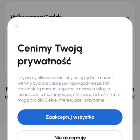
Volkswagen Caddy
2021
152 039 km
Diesel
2.0 TDI
75 kW
Od pierwszego właściciela
Książka serwisowa
Auta krajowe
2.0 TDI
+2 kolejnych
Cenimy Twoją
Miesięczna rata
Cena promocyjna
od 327 zł
52 000 zł
prywatność
Cena
55 000 zł
Używamy plików cookie, aby przeglądanie naszej
witryny było dla Ciebie jak najwygodniejsze. Pliki
Nie wybrałeś auto z oferty? Nie szkodzi, w naszych
cookie służą nam do ulepszania naszych usług, a
jednocześnie możemy lepiej oferować Ci treści, które
oddziałach w Czechach i na Słowacji możemy mieć
mogą być dla Ciebie interesujące i przydatne.
podobne samochody, których szukasz.
Znajdź podobny samochód
Zaakceptuj wszystko
Wybraliśmy dla Ciebie
Nie akceptuję
Wybieramy dla Ciebie
najlepsze pojazdy
z naszej oferty. Kupimy