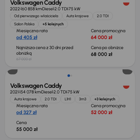
Volkswagen Caddy
2022
160 858 km
Diesel
2.0 TDI
75 kW
Od pierwszego właściciela
Auta krajowe
2.0 TDI
Salon Polska
+5 kolejnych
Miesięczna rata
Cena promocyjna
od 405 zł
64 000 zł
Najniższa cena z 30 dni przed
Cena po obniżce
obniżką
68 000 zł
67 000 zł
Możliwość odliczenia VAT
Volkswagen Caddy
2021
154 078 km
Diesel
2.0 TDI
75 kW
Auta krajowe
2.0 TDI
L1H1
3m3
+3 kolejnych
Miesięczna rata
Cena promocyjna
od 327 zł
52 000 zł
Cena
55 000 zł
Świeżo skupione