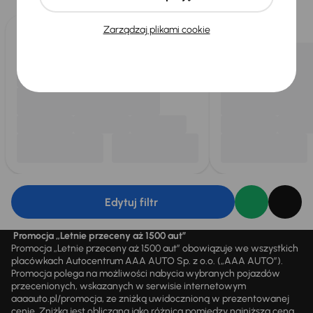
dla Ciebie
do 400 pojazdów
każdego dnia.
Zarządzaj plikami cookie
Edytuj filtr
Promocja „Letnie przeceny aż 1500 aut”
Promocja „Letnie przeceny aż 1500 aut” obowiązuje we wszystkich
placówkach Autocentrum AAA AUTO Sp. z o.o. („AAA AUTO”).
Promocja polega na możliwości nabycia wybranych pojazdów
przecenionych, wskazanych w serwisie internetowym
aaaauto.pl/promocja, ze zniżką uwidocznioną w prezentowanej
cenie. Zniżka jest obliczana jako różnica pomiędzy najniższą ceną