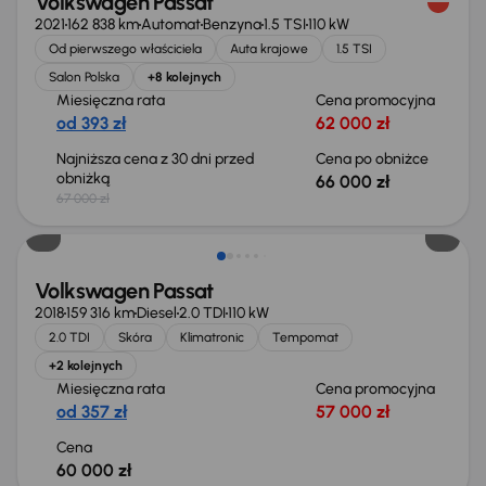
Volkswagen Passat
2021
162 838 km
Automat
Benzyna
1.5 TSI
110 kW
Od pierwszego właściciela
Auta krajowe
1.5 TSI
Salon Polska
+8 kolejnych
Miesięczna rata
Cena promocyjna
od 393 zł
62 000 zł
Najniższa cena z 30 dni przed
Cena po obniżce
obniżką
66 000 zł
67 000 zł
Volkswagen Passat
2018
159 316 km
Diesel
2.0 TDI
110 kW
2.0 TDI
Skóra
Klimatronic
Tempomat
+2 kolejnych
Miesięczna rata
Cena promocyjna
od 357 zł
57 000 zł
Cena
60 000 zł
Extra zniżka 2 550 zł