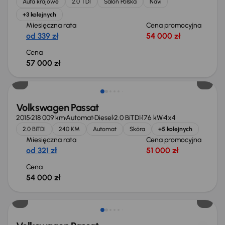
Auta krajowe
2.0 TDI
Salon Polska
Navi
+3 kolejnych
Miesięczna rata
Cena promocyjna
od 339 zł
54 000 zł
Cena
57 000 zł
Volkswagen Passat
2015
218 009 km
Automat
Diesel
2.0 BiTDI
176 kW
4x4
2.0 BiTDI
240 KM
Automat
Skóra
+5 kolejnych
Miesięczna rata
Cena promocyjna
od 321 zł
51 000 zł
Cena
54 000 zł
Taniej o 1 000 zł