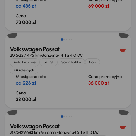
od 435 zł
69 000 zł
Cena
73 000 zł
Volkswagen Passat
2015
227 475 km
Benzyna
1.4 TSI
110 kW
Auta krajowe
1.4 TSI
Salon Polska
Navi
+4 kolejnych
Miesięczna rata
Cena promocyjna
od 226 zł
36 000 zł
Cena
38 000 zł
Możliwość odliczenia VAT
Volkswagen Passat
2023
129 683 km
Automat
Benzyna
1.5 TSI
110 kW