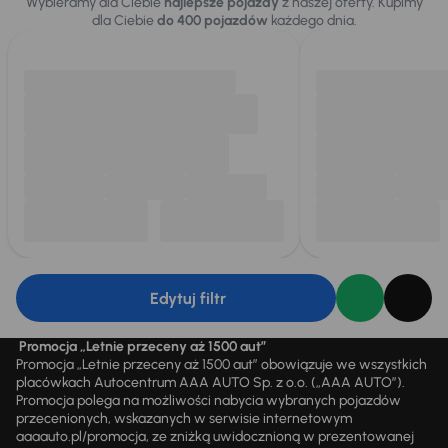
Wybieramy dla Ciebie
najlepsze pojazdy
z naszej oferty. Kupimy
dla Ciebie
do 400 pojazdów
każdego dnia.
Edytuj filtr
Promocja „Letnie przeceny aż 1500 aut”
Promocja „Letnie przeceny aż 1500 aut” obowiązuje we wszystkich
placówkach Autocentrum AAA AUTO Sp. z o.o. („AAA AUTO”).
Promocja polega na możliwości nabycia wybranych pojazdów
przecenionych, wskazanych w serwisie internetowym
aaaauto.pl/promocja, ze zniżką uwidocznioną w prezentowanej