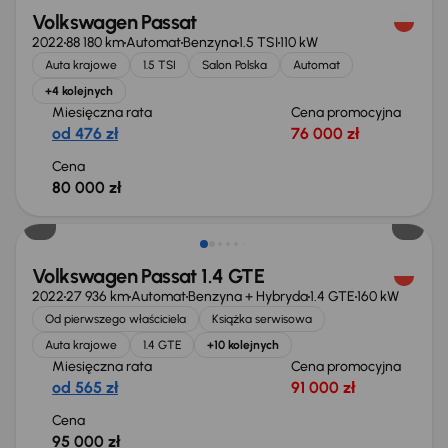
Volkswagen Passat
2022
88 180 km
Automat
Benzyna
1.5 TSI
110 kW
Auta krajowe
1.5 TSI
Salon Polska
Automat
+4 kolejnych
Miesięczna rata
Cena promocyjna
od 476 zł
76 000 zł
Cena
80 000 zł
Świeżo skupione
Volkswagen Passat 1.4 GTE
2022
27 936 km
Automat
Benzyna + Hybryda
1.4 GTE
160 kW
Od pierwszego właściciela
Książka serwisowa
Auta krajowe
1.4 GTE
+10 kolejnych
Miesięczna rata
Cena promocyjna
od 565 zł
91 000 zł
Cena
95 000 zł