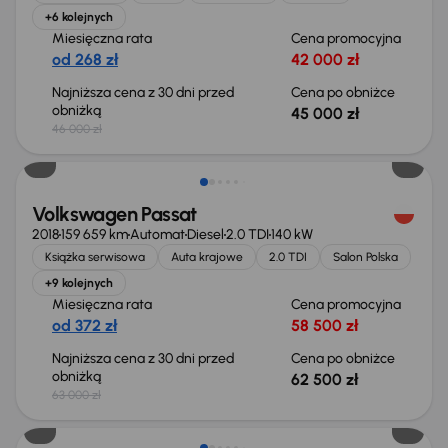
+6 kolejnych
Miesięczna rata
Cena promocyjna
od 268 zł
42 000 zł
Najniższa cena z 30 dni przed
Cena po obniżce
obniżką
45 000 zł
46 000 zł
Taniej o 500 zł
Volkswagen Passat
2018
159 659 km
Automat
Diesel
2.0 TDI
140 kW
Książka serwisowa
Auta krajowe
2.0 TDI
Salon Polska
+9 kolejnych
Miesięczna rata
Cena promocyjna
od 372 zł
58 500 zł
Najniższa cena z 30 dni przed
Cena po obniżce
obniżką
62 500 zł
63 000 zł