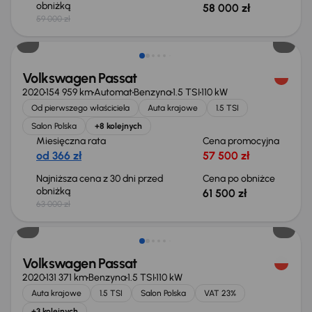
obniżką
58 000 zł
59 000 zł
Taniej o 1 500 zł
Volkswagen Passat
2020
154 959 km
Automat
Benzyna
1.5 TSI
110 kW
Od pierwszego właściciela
Auta krajowe
1.5 TSI
Salon Polska
+8 kolejnych
Miesięczna rata
Cena promocyjna
od 366 zł
57 500 zł
Najniższa cena z 30 dni przed
Cena po obniżce
obniżką
61 500 zł
63 000 zł
Taniej o 1 000 zł
Volkswagen Passat
2020
131 371 km
Benzyna
1.5 TSI
110 kW
Auta krajowe
1.5 TSI
Salon Polska
VAT 23%
+3 kolejnych