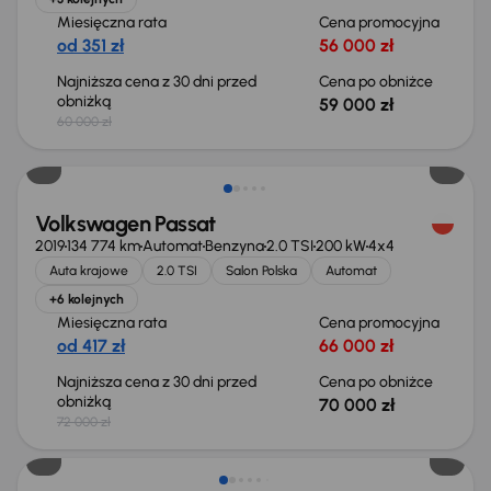
Miesięczna rata
Cena promocyjna
od 351 zł
56 000 zł
Najniższa cena z 30 dni przed
Cena po obniżce
obniżką
59 000 zł
60 000 zł
Taniej o 2 000 zł
Volkswagen Passat
2019
134 774 km
Automat
Benzyna
2.0 TSI
200 kW
4x4
Auta krajowe
2.0 TSI
Salon Polska
Automat
+6 kolejnych
Miesięczna rata
Cena promocyjna
od 417 zł
66 000 zł
Najniższa cena z 30 dni przed
Cena po obniżce
obniżką
70 000 zł
72 000 zł
Możliwość odliczenia VAT