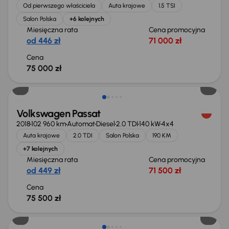
Od pierwszego właściciela
Auta krajowe
1.5 TSI
Salon Polska
+6 kolejnych
Miesięczna rata
Cena promocyjna
od 446 zł
71 000 zł
Cena
75 000 zł
Volkswagen Passat
2018
102 960 km
Automat
Diesel
2.0 TDI
140 kW
4x4
Auta krajowe
2.0 TDI
Salon Polska
190 KM
+7 kolejnych
Miesięczna rata
Cena promocyjna
od 449 zł
71 500 zł
Cena
75 500 zł
Taniej o 1 000 zł