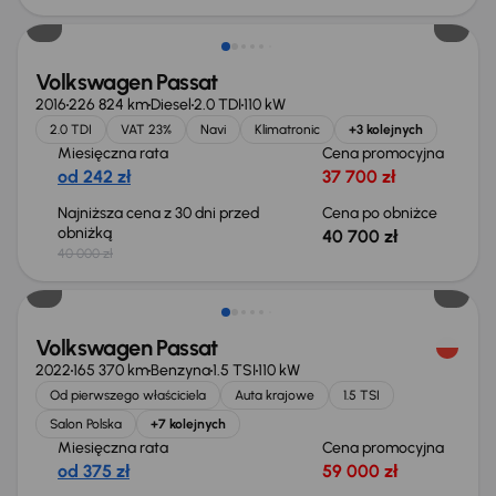
Volkswagen Passat
2016
226 824 km
Diesel
2.0 TDI
110 kW
2.0 TDI
VAT 23%
Navi
Klimatronic
+3 kolejnych
Miesięczna rata
Cena promocyjna
od 242 zł
37 700 zł
Najniższa cena z 30 dni przed
Cena po obniżce
obniżką
40 700 zł
40 000 zł
Możliwość odliczenia VAT
Volkswagen Passat
2022
165 370 km
Benzyna
1.5 TSI
110 kW
Od pierwszego właściciela
Auta krajowe
1.5 TSI
Salon Polska
+7 kolejnych
Miesięczna rata
Cena promocyjna
od 375 zł
59 000 zł