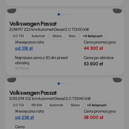
Taniej o 6 200 zł
Volkswagen Passat
2018
197 223 km
Automat
Diesel
2.0 TDI
110 kW
2.0 TDI
Automat
Skóra
Navi
+4 kolejnych
Miesięczna rata
Cena promocyjna
od 318 zł
44 300 zł
Najniższa cena z 30 dni przed
Cena po obniżce
obniżką
53 500 zł
59 700 zł
Volkswagen Passat
2015
294 512 km
Automat
Diesel
2.0 TDI
140 kW
2.0 TDI
190 KM
Automat
Skóra
+5 kolejnych
Miesięczna rata
Cena promocyjna
od 238 zł
38 000 zł
Cena