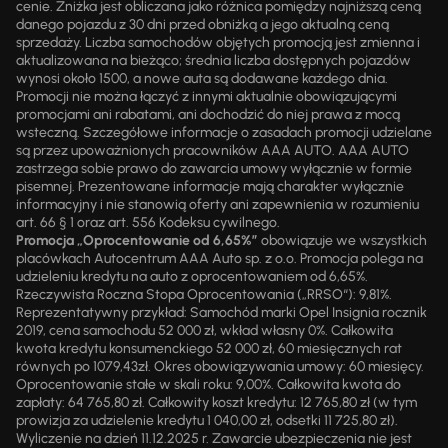
cenie. Zniżka jest obliczana jako różnica pomiędzy najniższą ceną
danego pojazdu z 30 dni przed obniżką a jego aktualną ceną
sprzedaży. Liczba samochodów objętych promocją jest zmienna i
aktualizowana na bieżąco; średnia liczba dostępnych pojazdów
wynosi około 1500, a nowe auta są dodawane każdego dnia.
Promocji nie można łączyć z innymi aktualnie obowiązującymi
promocjami ani rabatami, ani dochodzić do niej prawa z mocą
wsteczną. Szczegółowe informacje o zasadach promocji udzielane
są przez upoważnionych pracowników AAA AUTO. AAA AUTO
zastrzega sobie prawo do zawarcia umowy wyłącznie w formie
pisemnej. Prezentowane informacje mają charakter wyłącznie
informacyjny i nie stanowią oferty ani zapewnienia w rozumieniu
art. 66 § 1 oraz art. 556 Kodeksu cywilnego.
Promocja „Oprocentowanie od 6,65%”
obowiązuje we wszystkich
placówkach Autocentrum AAA Auto sp. z o.o. Promocja polega na
udzieleniu kredytu na auto z oprocentowaniem od 6,65%.
Rzeczywista Roczna Stopa Oprocentowania („RRSO“): 9,81%.
Reprezentatywny przykład: Samochód marki Opel Insignia rocznik
2019, cena samochodu 52 000 zł, wkład własny 0%. Całkowita
kwota kredytu konsumenckiego 52 000 zł, 60 miesięcznych rat
równych po 1079,43zł. Okres obowiązywania umowy: 60 miesięcy.
Oprocentowanie stałe w skali roku: 9,00%. Całkowita kwota do
zapłaty: 64 765,80 zł. Całkowity koszt kredytu: 12 765,80 zł (w tym
prowizja za udzielenie kredytu 1 040,00 zł, odsetki 11 725,80 zł).
Wyliczenie na dzień 11.12.2025 r. Zawarcie ubezpieczenia nie jest