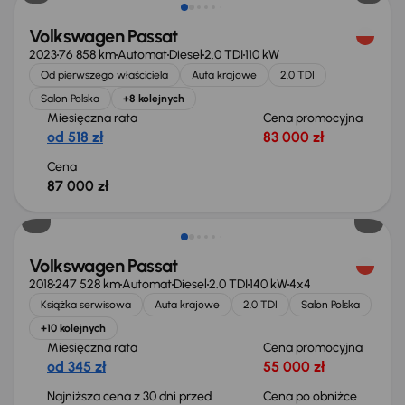
Volkswagen Passat
2023
76 858 km
Automat
Diesel
2.0 TDI
110 kW
Od pierwszego właściciela
Auta krajowe
2.0 TDI
Salon Polska
+8 kolejnych
Miesięczna rata
Cena promocyjna
od 518 zł
83 000 zł
Cena
87 000 zł
Taniej o 1 000 zł
Volkswagen Passat
2018
247 528 km
Automat
Diesel
2.0 TDI
140 kW
4x4
Książka serwisowa
Auta krajowe
2.0 TDI
Salon Polska
+10 kolejnych
Miesięczna rata
Cena promocyjna
od 345 zł
55 000 zł
Najniższa cena z 30 dni przed
Cena po obniżce