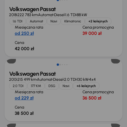
Volkswagen Passat
2018
222 783 km
Automat
Diesel
1.6 TDI
88 kW
1.6 TDI
Automat
Navi
Klimatronic
+2 kolejnych
Miesięczna rata
Cena promocyjna
od 250 zł
39 000 zł
Cena
42 000 zł
Volkswagen Passat
2013
215 499 km
Automat
Diesel
2.0 TDI
130 kW
4x4
2.0 TDI
177 KM
DSG
Navi
+6 kolejnych
Miesięczna rata
Cena promocyjna
od 229 zł
36 500 zł
Cena
38 500 zł
Możliwość odliczenia VAT