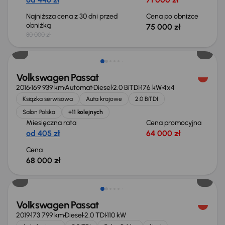
Najniższa cena z 30 dni przed
Cena po obniżce
obniżką
75 000 zł
80 000 zł
Świeżo skupione
Volkswagen Passat
2016
169 939 km
Automat
Diesel
2.0 BiTDI
176 kW
4x4
Książka serwisowa
Auta krajowe
2.0 BiTDI
Salon Polska
+11 kolejnych
Miesięczna rata
Cena promocyjna
od 405 zł
64 000 zł
Cena
68 000 zł
Volkswagen Passat
2019
173 799 km
Diesel
2.0 TDI
110 kW