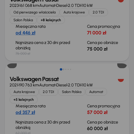
2023
161 068 km
Automat
Diesel
2.0 TDI
110 kW
Od pierwszego właściciela
Auta krajowe
2.0 TDI
Salon Polska
+8 kolejnych
Miesięczna rata
Cena promocyjna
od 446 zł
71 000 zł
Najniższa cena z 30 dni przed
Cena po obniżce
obniżką
75 000 zł
76 000 zł
Taniej o 2 000 zł
Volkswagen Passat
2021
190 763 km
Automat
Diesel
2.0 TDI
110 kW
Auta krajowe
2.0 TDI
Salon Polska
Automat
+5 kolejnych
Miesięczna rata
Cena promocyjna
od 357 zł
57 000 zł
Najniższa cena z 30 dni przed
Cena po obniżce
obniżką
60 000 zł
62 000 zł