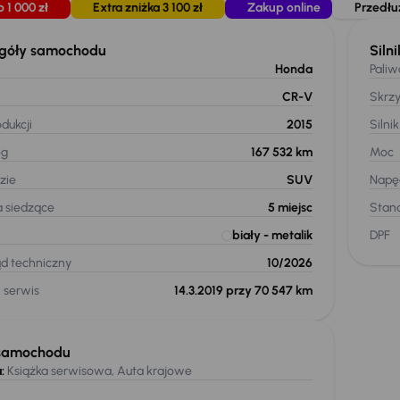
o 1 000 zł
Extra zniżka 3 100 zł
Zakup online
Przedłu
góły samochodu
Silni
Honda
Paliw
CR-V
Skrz
dukcji
2015
Silnik
eg
167 532 km
Moc
zie
SUV
Napę
a siedzące
5
miejsc
Stand
biały
- metalik
DPF
ąd techniczny
10/2026
 serwis
14.3.2019 przy 70 547 km
samochodu
:
Książka serwisowa, Auta krajowe