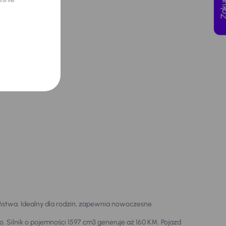
ństwa. Idealny dla rodzin, zapewnia nowoczesne
o. Silnik o pojemności 1597 cm3 generuje aż 160 KM. Pojazd