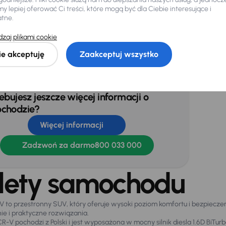
 lepiej oferować Ci treści, które mogą być dla Ciebie interesujące i
atne.
zaj plikami cookie
jnik deszczu
Hak
ie akceptuję
Zaakceptuj wszystko
era cofania
ebujesz jeszcze więcej informacji o
chodzie?
Więcej informacji
Zadzwoń za darmo
800 033 000
lety samochodu
 to przestronny SUV, który oferuje wysoki poziom komfortu i bezpiecze
e i praktyczne rozwiązania.
-V pochodzi z Polski i jest wyposażona w mocny silnik diesla 1.6D BiTurb