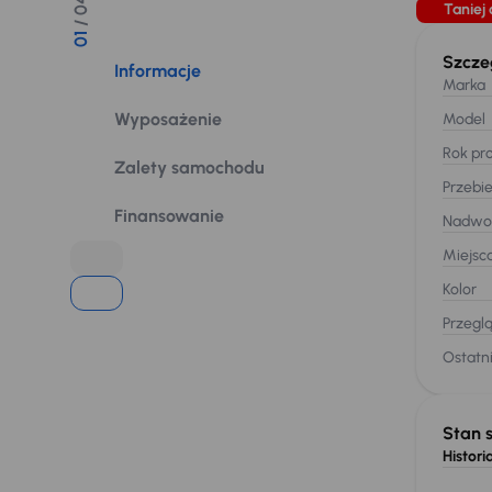
/ 04
Taniej 
01
Szcze
Informacje
Marka
Wyposażenie
Model
Rok pro
Zalety samochodu
Przebi
Finansowanie
Nadwo
Miejsc
Kolor
Przegl
Ostatni
Stan 
Historia