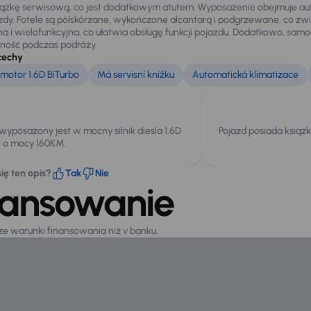
iążkę serwisową, co jest dodatkowym atutem. Wyposażenie obejmuje au
zdy. Fotele są półskórzane, wykończone alcantarą i podgrzewane, co zw
ana i wielofunkcyjna, co ułatwia obsługę funkcji pojazdu. Dodatkowo, s
alność podczas podróży.
cechy
motor 1.6D BiTurbo
Má servisní knížku
Automatická klimatizace
wyposażony jest w mocny silnik diesla 1.6D
Pojazd posiada książ
o o mocy 160KM.
ię ten opis?
Tak
Nie
nansowanie
sze warunki finansowania niż v banku.