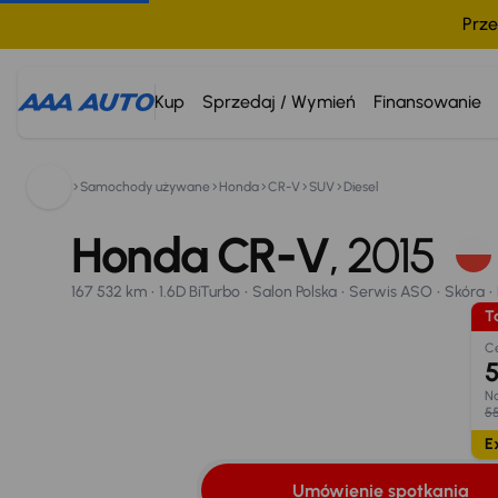
Prze
Kup
Sprzedaj / Wymień
Finansowanie
Samochody używane
Honda
CR-V
SUV
Diesel
Honda CR-V
800 033 000
2015
167 532 km
Honda CR-V
1.6D BiTurbo
Salon Polska
, 2015
Serwis ASO
Skóra
K
Taniej o 1 000 zł
Umówienie spotkania
Oblicz ratę
Wymiana samo
167 532 km
1.6D BiTurbo
Salon Polska
Serwis ASO
Skóra
Opr. od
Ta
8,25 %
23
C
5
Na
55
Ex
Umówienie spotkania