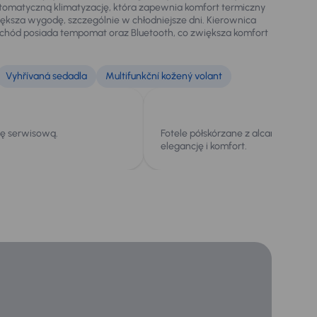
tomatyczną klimatyzację, która zapewnia komfort termiczny
iększa wygodę, szczególnie w chłodniejsze dni. Kierownica
amochód posiada tempomat oraz Bluetooth, co zwiększa komfort
Vyhřívaná sedadla
Multifunkční kožený volant
kę serwisową.
Fotele półskórzane z alcantarą zap
elegancję i komfort.