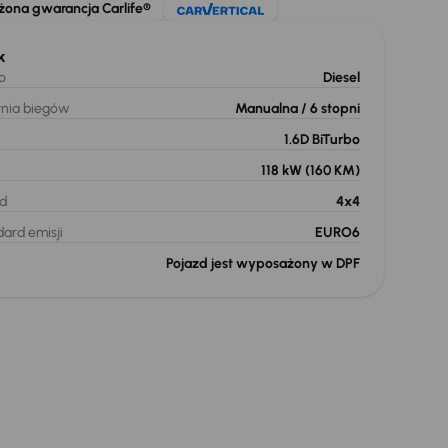
żona gwarancja Carlife®
k
o
Diesel
ynia biegów
Manualna
/ 6 stopni
1.6D BiTurbo
118 kW
(160 KM)
d
4x4
ard emisji
EURO6
Pojazd jest wyposażony w DPF