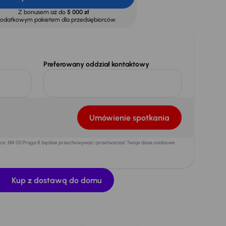
Z bonusem aż do
5 000 zł
dodatkowym pakietem dla przedsiębiorców
Preferowany oddział kontaktowy
Umówienie spotkania
mice, 184 00 Praga 8, będzie przechowywać i przetwarzać Twoje dane osobowe
Kup z dostawą do domu