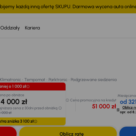
bijemy każdą inną ofertę SKUPU. Darmowa wycena auta onli
Oddziały
Kariera
Taniej o 1
Cena po o
54 00
limatronic
Tempomat
Parktronic
Podgrzewane siedzienia
Najniższa c
przed obni
chodu
55 000 zł
Klimatronic
Tempomat
Parktronic
Podgrzewane siedzienia
Extra zniż
niej o 1 000 zł
ena po obniżce
Miesięczna
4 000 zł
Cena promocyjna na kredyt
od 321
51 000 zł
Oblicz r
jniższa cena z 30dni przed obniżką
opr. od
8,
 000 zł
tra zniżka 3 100 zł
Oblicz ratę