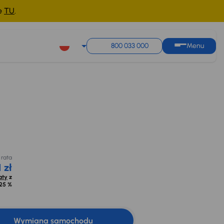
ne
TU
.
800 033 000
Menu
 000 zł
bniżce
Miesięczna rata
0 zł
Cena promocyjna na
od 321 zł
kredyt
ena z 30dni
51 000 zł
Oblicz raty
z
żką
opr. od
8,25 %
ka 3 100 zł
 rata
 zł
aty
z
25 %
Wymiana samochodu