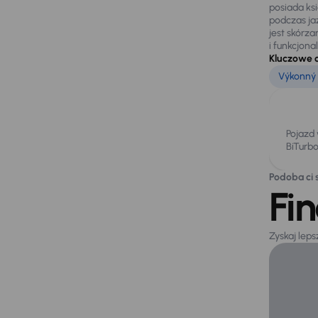
posiada ks
podczas ja
jest skórz
i funkcjon
Kluczowe 
Výkonný 
Pojazd 
BiTurb
Podoba ci s
Fi
Zyskaj lep