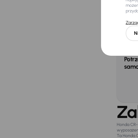
możemy
przyd
Extra
Zarząd
Czu
N
Kam
Potrz
samo
Za
Honda CR-V
wyposażeni
Ta Honda CR