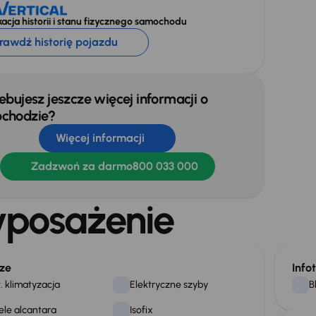
acja historii i stanu fizycznego samochodu
rawdź historię pojazdu
ebujesz jeszcze więcej informacji o
chodzie?
Więcej informacji
Zadzwoń za darmo
800 033 000
posażenie
ze
Info
. klimatyzacja
Elektryczne szyby
B
ele alcantara
Isofix