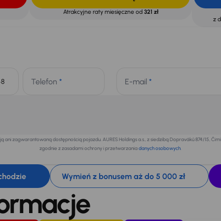
Atrakcyjne raty miesięczne od
321 zł
z 
Telefon
*
E-mail
*
+48
 ani zagwarantowaną dostępnością pojazdu. AURES Holdings a.s., z siedzibą Dopraváků 874/15, Či
zgodnie z zasadami ochrony i przetwarzania
danych osobowych
.
chodzie
Wymień z bonusem aż do 5 000 zł
formacje