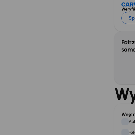
Weryfik
Sp
Potrz
samo
Wy
Wnętr
Aut
Fot