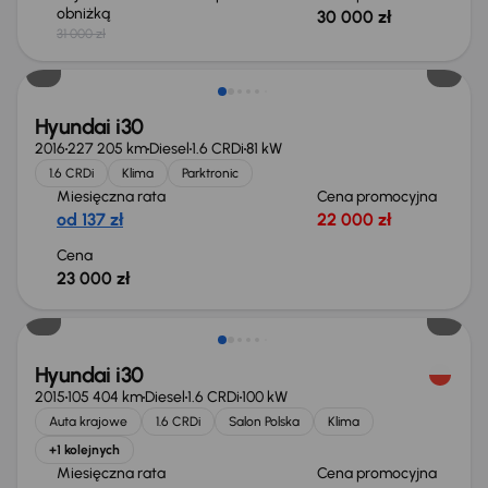
obniżką
30 000 zł
31 000 zł
Hyundai i30
2016
227 205 km
Diesel
1.6 CRDi
81 kW
1.6 CRDi
Klima
Parktronic
Miesięczna rata
Cena promocyjna
od 137 zł
22 000 zł
Cena
23 000 zł
Hyundai i30
2015
105 404 km
Diesel
1.6 CRDi
100 kW
Auta krajowe
1.6 CRDi
Salon Polska
Klima
+1 kolejnych
Miesięczna rata
Cena promocyjna