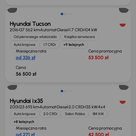
Świeżo skupione
Hyundai Tucson
2016
137 562 km
Automat
Diesel
1.7 CRDi
104 kW
Od pierwszego właściciela
Książka serwisowa
Auta krajowe
1.7 CRDi
+9 kolejnych
Miesięczna rata
Cena promocyjna
od 336 zł
53 500 zł
Cena
56 500 zł
Extra zniżka 2 650 zł
Hyundai ix35
2013
125 693 km
Automat
Diesel
2.0 CRDi
135 kW
4x4
Auta krajowe
2.0 CRDi
Salon Polska
184 KM
+8 kolejnych
Miesięczna rata
Cena promocyjna
od 271 zł
42 500 zł