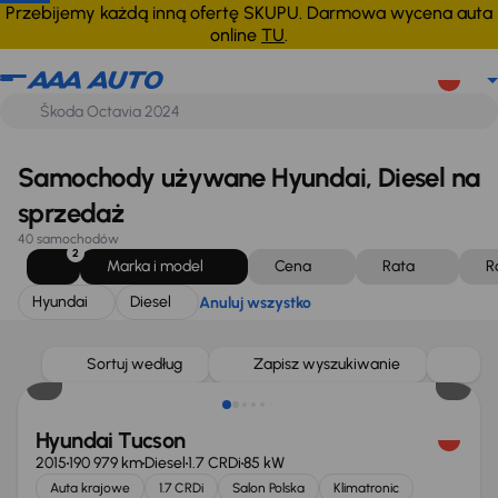
Hyundai
Diesel
Anuluj wszystko
Przebijemy każdą inną ofertę SKUPU. Darmowa wycena auta
online
TU
.
Samochody używane Hyundai, Diesel na
sprzedaż
40 samochodów
2
Marka i model
Cena
Rata
R
Hyundai
Diesel
Anuluj wszystko
Taniej o 1 000 zł
Sortuj według
Zapisz wyszukiwanie
Hyundai Tucson
2015
190 979 km
Diesel
1.7 CRDi
85 kW
Auta krajowe
1.7 CRDi
Salon Polska
Klimatronic