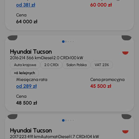
od 381 zł
60 000 zł
Cena
64 000 zł
Możliwość odliczenia VAT
Hyundai Tucson
2016
214 566 km
Diesel
2.0 CRDi
100 kW
Auta krajowe
2.0 CRDi
Salon Polska
VAT 23%
+6 kolejnych
Miesięczna rata
Cena promocyjna
od 289 zł
45 500 zł
Cena
48 500 zł
Hyundai Tucson
2017
223 491 km
Automat
Diesel
1.7 CRDi
104 kW