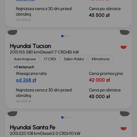
Najniższa cena z 30 dni przed
Cena po obniżce
obniżką
45 500 zł
45 000 zł
Taniej o 500 zł
Hyundai Tucson
2015
155 580 km
Diesel
1.7 CRDi
85 kW
Auta krajowe
1.7 CRDi
Salon Polska
Klimatronic
+3 kolejnych
Miesięczna rata
Cena promocyjna
od 268 zł
42 000 zł
Najniższa cena z 30 dni przed
Cena po obniżce
obniżką
45 000 zł
45 500 zł
Hyundai Santa Fe
2015
220 108 km
Diesel
2.0 CRDi
110 kW