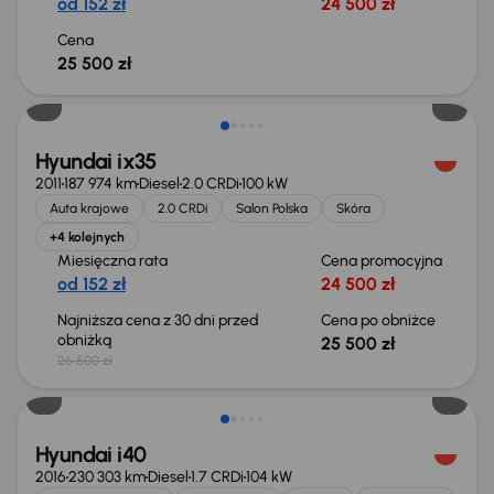
od 152 zł
24 500 zł
Cena
25 500 zł
Taniej o 1 000 zł
Hyundai ix35
2011
187 974 km
Diesel
2.0 CRDi
100 kW
Auta krajowe
2.0 CRDi
Salon Polska
Skóra
+4 kolejnych
Miesięczna rata
Cena promocyjna
od 152 zł
24 500 zł
Najniższa cena z 30 dni przed
Cena po obniżce
obniżką
25 500 zł
26 500 zł
Taniej o 1 000 zł
Hyundai i40
2016
230 303 km
Diesel
1.7 CRDi
104 kW