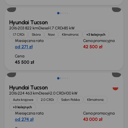
Hyundai Tucson
2016
203 822 km
Diesel
1.7 CRDi
85 kW
1.7 CRDi
Skóra
Navi
Klimatronic
+3 kolejnych
Miesięczna rata
Cena promocyjna
od 271 zł
42 500 zł
Cena
45 500 zł
Hyundai Tucson
2016
224 463 km
Diesel
2.0 CRDi
100 kW
Auta krajowe
2.0 CRDi
Salon Polska
Klimatronic
+3 kolejnych
Miesięczna rata
Cena promocyjna
od 274 zł
43 000 zł