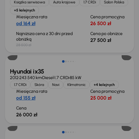
Książka serwisowa
Auta krajowe
1.7 CRDi
Salon Polska
+5 kolejnych
Miesięczna rata
Cena promocyjna
od 164 zł
26 500 zł
Najniższa cena z 30 dni przed
Cena po obniżce
obniżką
27 500 zł
28 500 zł
Hyundai ix35
2012
243 540 km
Diesel
1.7 CRDi
85 kW
1.7 CRDi
Skóra
Navi
Klimatronic
+4 kolejnych
Miesięczna rata
Cena promocyjna
od 155 zł
25 000 zł
Cena
26 000 zł
Świeżo skupione