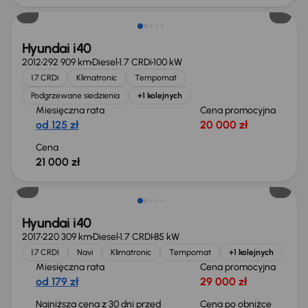
Hyundai i40
2012
292 909 km
Diesel
1.7 CRDi
100 kW
1.7 CRDi
Klimatronic
Tempomat
Podgrzewane siedzienia
+1 kolejnych
Miesięczna rata
Cena promocyjna
od 125 zł
20 000 zł
Cena
21 000 zł
Taniej o 1 000 zł
Hyundai i40
2017
220 309 km
Diesel
1.7 CRDI
85 kW
1.7 CRDI
Navi
Klimatronic
Tempomat
+1 kolejnych
Miesięczna rata
Cena promocyjna
od 179 zł
29 000 zł
Najniższa cena z 30 dni przed
Cena po obniżce