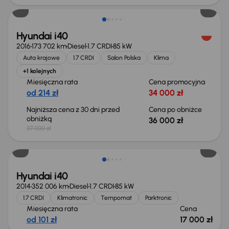
Hyundai i40
2016
173 702 km
Diesel
1.7 CRDI
85 kW
Auta krajowe
1.7 CRDI
Salon Polska
Klima
+1 kolejnych
Miesięczna rata
Cena promocyjna
od 214 zł
34 000 zł
Najniższa cena z 30 dni przed
Cena po obniżce
obniżką
36 000 zł
37 000 zł
Hyundai i40
2014
352 006 km
Diesel
1.7 CRDI
85 kW
1.7 CRDI
Klimatronic
Tempomat
Parktronic
Miesięczna rata
Cena
od 101 zł
17 000 zł