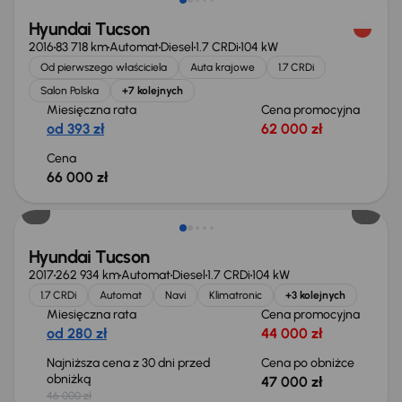
Hyundai Tucson
2016
83 718 km
Automat
Diesel
1.7 CRDi
104 kW
Od pierwszego właściciela
Auta krajowe
1.7 CRDi
Salon Polska
+7 kolejnych
Miesięczna rata
Cena promocyjna
od 393 zł
62 000 zł
Cena
66 000 zł
Hyundai Tucson
2017
262 934 km
Automat
Diesel
1.7 CRDi
104 kW
1.7 CRDi
Automat
Navi
Klimatronic
+3 kolejnych
Miesięczna rata
Cena promocyjna
od 280 zł
44 000 zł
Najniższa cena z 30 dni przed
Cena po obniżce
obniżką
47 000 zł
46 000 zł