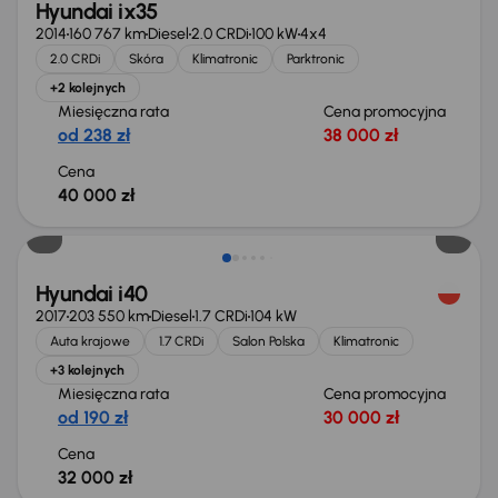
Hyundai ix35
2014
160 767 km
Diesel
2.0 CRDi
100 kW
4x4
2.0 CRDi
Skóra
Klimatronic
Parktronic
+2 kolejnych
Miesięczna rata
Cena promocyjna
od 238 zł
38 000 zł
Cena
40 000 zł
Świeżo skupione
Hyundai i40
2017
203 550 km
Diesel
1.7 CRDi
104 kW
Auta krajowe
1.7 CRDi
Salon Polska
Klimatronic
+3 kolejnych
Miesięczna rata
Cena promocyjna
od 190 zł
30 000 zł
Cena
32 000 zł
Taniej o 1 000 zł