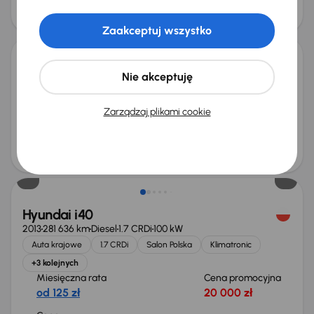
obniżką
30 000 zł
30 700 zł
Taniej o 500 zł
Zaakceptuj wszystko
Hyundai Tucson
Nie akceptuję
2006
143 884 km
Diesel
2.0 CRDi
103 kW
2.0 CRDi
Klimatronic
Tempomat
Bezkolizyjny
Zarządzaj plikami cookie
+2 kolejnych
Miesięczna rata
Cena po obniżce
od 115 zł
15 500 zł
Hyundai i40
2013
281 636 km
Diesel
1.7 CRDi
100 kW
Auta krajowe
1.7 CRDi
Salon Polska
Klimatronic
+3 kolejnych
Miesięczna rata
Cena promocyjna
od 125 zł
20 000 zł