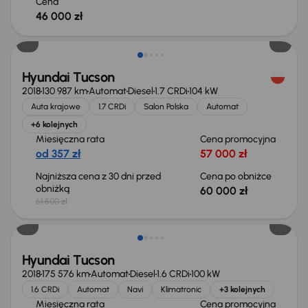
Cena
46 000 zł
Taniej o 1 500 zł
Hyundai Tucson
2018
130 987 km
Automat
Diesel
1.7 CRDi
104 kW
Auta krajowe
1.7 CRDi
Salon Polska
Automat
+6 kolejnych
Miesięczna rata
Cena promocyjna
od 357 zł
57 000 zł
Najniższa cena z 30 dni przed
Cena po obniżce
obniżką
60 000 zł
61 500 zł
Hyundai Tucson
2018
175 576 km
Automat
Diesel
1.6 CRDi
100 kW
1.6 CRDi
Automat
Navi
Klimatronic
+3 kolejnych
Miesięczna rata
Cena promocyjna