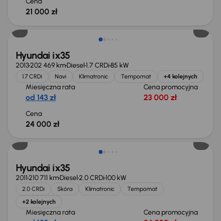
Cena
21 000 zł
Hyundai ix35
2013
202 469 km
Diesel
1.7 CRDi
85 kW
1.7 CRDi
Navi
Klimatronic
Tempomat
+4 kolejnych
Miesięczna rata
Cena promocyjna
od 143 zł
23 000 zł
Cena
24 000 zł
Hyundai ix35
2011
210 711 km
Diesel
2.0 CRDi
100 kW
2.0 CRDi
Skóra
Klimatronic
Tempomat
+2 kolejnych
Miesięczna rata
Cena promocyjna