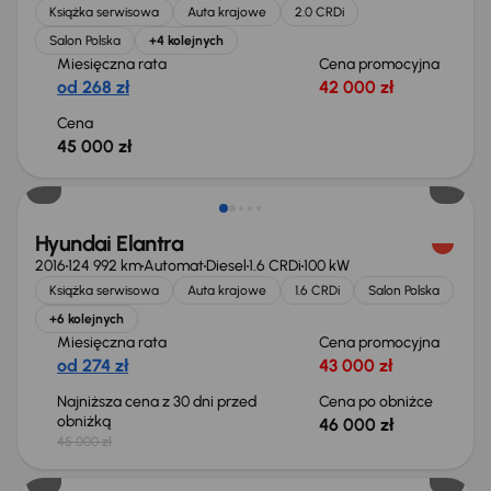
Książka serwisowa
Auta krajowe
2.0 CRDi
Salon Polska
+4 kolejnych
Miesięczna rata
Cena promocyjna
od 268 zł
42 000 zł
Cena
45 000 zł
Hyundai Elantra
2016
124 992 km
Automat
Diesel
1.6 CRDi
100 kW
Książka serwisowa
Auta krajowe
1.6 CRDi
Salon Polska
+6 kolejnych
Miesięczna rata
Cena promocyjna
od 274 zł
43 000 zł
Najniższa cena z 30 dni przed
Cena po obniżce
obniżką
46 000 zł
45 000 zł