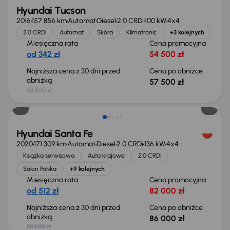
Hyundai Tucson
2016
157 856 km
Automat
Diesel
2.0 CRDi
100 kW
4x4
2.0 CRDi
Automat
Skóra
Klimatronic
+3 kolejnych
Miesięczna rata
Cena promocyjna
od 342 zł
54 500 zł
Najniższa cena z 30 dni przed
Cena po obniżce
obniżką
57 500 zł
58 500 zł
Taniej o 2 000 zł
Hyundai Santa Fe
2020
171 309 km
Automat
Diesel
2.0 CRDi
136 kW
4x4
Książka serwisowa
Auta krajowe
2.0 CRDi
Salon Polska
+9 kolejnych
Miesięczna rata
Cena promocyjna
od 512 zł
82 000 zł
Najniższa cena z 30 dni przed
Cena po obniżce
obniżką
86 000 zł
88 000 zł