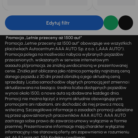
Edytuj filtr
Promocja „Letnie przeceny aż 1500 aut”
Promocja „Letnie przeceny aż 1500 aut” obowiązuje we wszystkich
placówkach Autocentrum AAA AUTO Sp. z o.o. („AAA AUTO”).
Promocja polega na możliwości nabycia wybranych pojazdów
przecenionych, wskazanych w serwisie internetowym
aaaauto.pl/promocja, ze zniżką uwidocznioną w prezentowanej
cenie. Zniżka jest obliczana jako różnica pomiędzy najniższą ceną
danego pojazdu z 30 dni przed obniżką a jego aktualną ceną
sprzedaży. Liczba samochodów objętych promocją jest zmienna i
aktualizowana na bieżąco; średnia liczba dostępnych pojazdów
wynosi około 1500, a nowe auta są dodawane każdego dnia.
Promocji nie można łączyć z innymi aktualnie obowiązującymi
promocjami ani rabatami, ani dochodzić do niej prawa z mocą
wsteczną. Szczegółowe informacje o zasadach promocji udzielane
są przez upoważnionych pracowników AAA AUTO. AAA AUTO
zastrzega sobie prawo do zawarcia umowy wyłącznie w formie
pisemnej. Prezentowane informacje mają charakter wyłącznie
informacyjny i nie stanowią oferty ani zapewnienia w rozumieniu
art. 66 § 1 oraz art. 556 Kodeksu cywilnego.