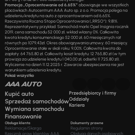
Promocja „Oprocentowanie od 6,65%”
obowiązuje we wszystkich
placówkach Autocentrum AAA Auto sp. z o.o. Promocja polega na
udzieleniu kredytu na auto z oprocentowaniem od 6,65%.
Rzeczywista Roczna Stopa Oprocentowania („RRSO“): 9,81%.
Reprezentatywny przykład: Samochód marki Opel Insignia rocznik
2019, cena samochodu 52 000 zł, wkład własny 0%. Całkowita
kwota kredytu konsumenckiego 52 000 zł, 60 miesięcznych rat
równych po 1079,43zł. Okres obowiązywania umowy: 60 miesięcy.
Oprocentowanie stałe w skali roku: 9,00%. Całkowita kwota do
zapłaty: 64 765,80 zł. Całkowity koszt kredytu: 12 765,80 zł (w tym
prowizja za udzielenie kredytu 1 040,00 zł, odsetki 11 725,80 zł).
Wyliczenie na dzień 11.12.2025 r. Zawarcie ubezpieczenia nie jest
warunkiem udzielenia kredytu.
Pokaż wszystko
Kupić auto
Przedsiębiorcy i firmy
Oddziały
Sprzedaż samochodów
Kariera
Wymiana samochodu
Finansowanie
Obsługa klienta
Dokumenty prawne
Reklamacje/Skarga
Regulamin strony
Rzecznik praw klientów AAA
Obsługa danych osobowych