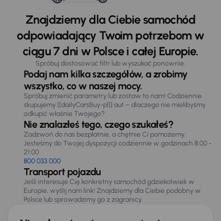
Znajdziemy dla Ciebie samochód
odpowiadający Twoim potrzebom w
ciągu 7 dni w Polsce i całej Europie.
Spróbuj dostosować filtr lub wyszukać ponownie.
Podaj nam kilka szczegółów, a zrobimy
wszystko, co w naszej mocy.
Spróbuj zmienić parametry lub zostaw to nam! Codziennie
skupujemy [[dailyCarsBuy-pl]] aut – dlaczego nie mielibyśmy
odkupić właśnie Twojego?
Nie znalazłeś tego, czego szukałeś?
Zadzwoń do nas bezpłatnie, a chętnie Ci pomożemy.
Jesteśmy do Twojej dyspozycji codziennie w godzinach 8:00 -
21:00
800 033 000
Transport pojazdu
Jeśli interesuje Cię konkretny samochód gdziekolwiek w
Europie, wyślij nam link! Znajdziemy dla Ciebie podobny w
Polsce lub sprowadzimy go z zagranicy.