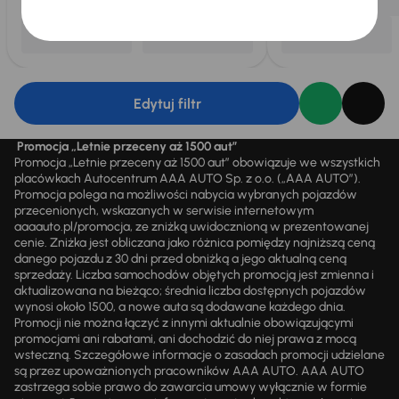
Edytuj filtr
Promocja „Letnie przeceny aż 1500 aut”
Promocja „Letnie przeceny aż 1500 aut” obowiązuje we wszystkich
placówkach Autocentrum AAA AUTO Sp. z o.o. („AAA AUTO”).
Promocja polega na możliwości nabycia wybranych pojazdów
przecenionych, wskazanych w serwisie internetowym
aaaauto.pl/promocja, ze zniżką uwidocznioną w prezentowanej
cenie. Zniżka jest obliczana jako różnica pomiędzy najniższą ceną
danego pojazdu z 30 dni przed obniżką a jego aktualną ceną
sprzedaży. Liczba samochodów objętych promocją jest zmienna i
aktualizowana na bieżąco; średnia liczba dostępnych pojazdów
wynosi około 1500, a nowe auta są dodawane każdego dnia.
Promocji nie można łączyć z innymi aktualnie obowiązującymi
promocjami ani rabatami, ani dochodzić do niej prawa z mocą
wsteczną. Szczegółowe informacje o zasadach promocji udzielane
są przez upoważnionych pracowników AAA AUTO. AAA AUTO
zastrzega sobie prawo do zawarcia umowy wyłącznie w formie