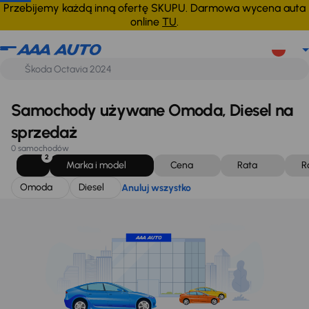
Omoda
Diesel
Anuluj wszystko
Przebijemy każdą inną ofertę SKUPU. Darmowa wycena auta
online
TU
.
Samochody używane Omoda, Diesel na
sprzedaż
0 samochodów
2
Marka i model
Cena
Rata
R
Omoda
Diesel
Anuluj wszystko