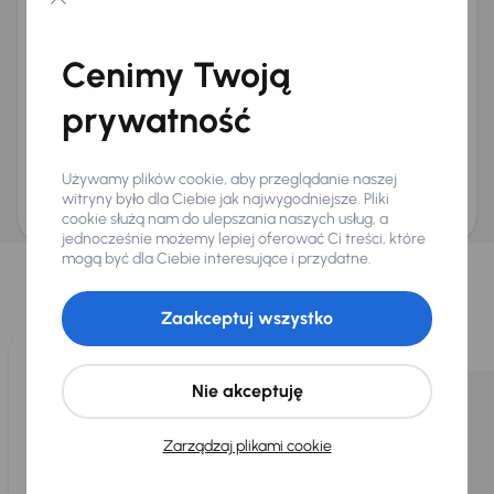
Chcę otrzymywać informacje o ofertach rabatowych
Na e-mail
(opcjonalnie)
Cenimy Twoją
Na numer telefonu
(opcjonalnie)
prywatność
Wyślij zapytanie
Zwracamy uwagę, że umówienie spotkania nie jest równoznaczne z rezerwacją
ani zagwarantowaną dostępnością pojazdu. AURES Holdings a.s., z siedzibą
Używamy plików cookie, aby przeglądanie naszej
Dopraváků 874/15, Čimice, 184 00 Praga 8, będzie przechowywać i przetwarzać
Twoje dane osobowe zgodnie z zasadami ochrony i przetwarzania
danych
witryny było dla Ciebie jak najwygodniejsze. Pliki
osobowych
.
cookie służą nam do ulepszania naszych usług, a
jednocześnie możemy lepiej oferować Ci treści, które
Wybraliśmy dla Ciebie
mogą być dla Ciebie interesujące i przydatne.
Wybieramy dla Ciebie
najlepsze pojazdy
z naszej oferty. Kupimy
dla Ciebie
do 400 pojazdów
każdego dnia.
Zaakceptuj wszystko
Nie akceptuję
Zarządzaj plikami cookie