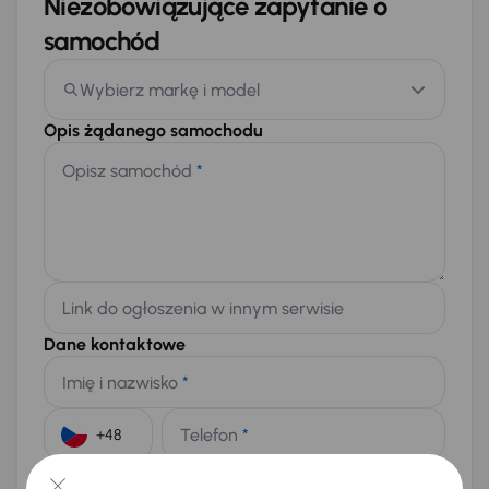
Niezobowiązujące zapytanie o
samochód
Wybierz markę i model
Opis żądanego samochodu
Opisz samochód
*
Link do ogłoszenia w innym serwisie
Dane kontaktowe
Imię i nazwisko
*
Telefon
*
+48
E-mail
*