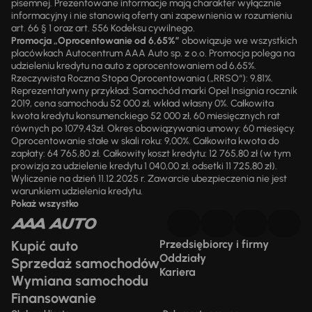
pisemnej. Prezentowane informacje mają charakter wyłącznie
informacyjny i nie stanowią oferty ani zapewnienia w rozumieniu
art. 66 § 1 oraz art. 556 Kodeksu cywilnego.
Promocja „Oprocentowanie od 6,65%”
obowiązuje we wszystkich
placówkach Autocentrum AAA Auto sp. z o.o. Promocja polega na
udzieleniu kredytu na auto z oprocentowaniem od 6,65%.
Rzeczywista Roczna Stopa Oprocentowania („RRSO“): 9,81%.
Reprezentatywny przykład: Samochód marki Opel Insignia rocznik
2019, cena samochodu 52 000 zł, wkład własny 0%. Całkowita
kwota kredytu konsumenckiego 52 000 zł, 60 miesięcznych rat
równych po 1079,43zł. Okres obowiązywania umowy: 60 miesięcy.
Oprocentowanie stałe w skali roku: 9,00%. Całkowita kwota do
zapłaty: 64 765,80 zł. Całkowity koszt kredytu: 12 765,80 zł (w tym
prowizja za udzielenie kredytu 1 040,00 zł, odsetki 11 725,80 zł).
Wyliczenie na dzień 11.12.2025 r. Zawarcie ubezpieczenia nie jest
warunkiem udzielenia kredytu.
Pokaż wszystko
Kupić auto
Przedsiębiorcy i firmy
Oddziały
Sprzedaż samochodów
Kariera
Wymiana samochodu
Finansowanie