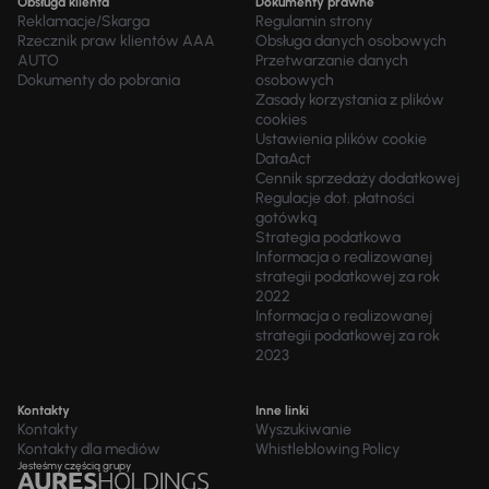
Obsługa klienta
Dokumenty prawne
Reklamacje/Skarga
Regulamin strony
Rzecznik praw klientów AAA
Obsługa danych osobowych
AUTO
Przetwarzanie danych
Dokumenty do pobrania
osobowych
Zasady korzystania z plików
cookies
Ustawienia plików cookie
DataAct
Cennik sprzedaży dodatkowej
Regulacje dot. płatności
gotówką
Strategia podatkowa
Informacja o realizowanej
strategii podatkowej za rok
2022
Informacja o realizowanej
strategii podatkowej za rok
2023
Kontakty
Inne linki
Kontakty
Wyszukiwanie
Kontakty dla mediów
Whistleblowing Policy
Jesteśmy częścią grupy