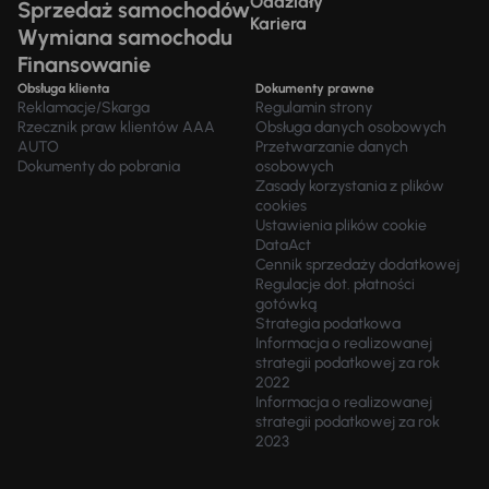
Oddziały
Sprzedaż samochodów
Kariera
Wymiana samochodu
Finansowanie
Obsługa klienta
Dokumenty prawne
Reklamacje/Skarga
Regulamin strony
Rzecznik praw klientów AAA
Obsługa danych osobowych
AUTO
Przetwarzanie danych
Dokumenty do pobrania
osobowych
Zasady korzystania z plików
cookies
Ustawienia plików cookie
DataAct
Cennik sprzedaży dodatkowej
Regulacje dot. płatności
gotówką
Strategia podatkowa
Informacja o realizowanej
strategii podatkowej za rok
2022
Informacja o realizowanej
strategii podatkowej za rok
2023