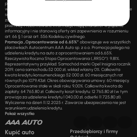
promocjami ani rabatami, ani dochodzić do niej prawa z mocą
wsteczną. Szczegółowe informacje o zasadach promocji udzielane
są przez upoważnionych pracowników AAA AUTO. AAA AUTO
zastrzega sobie prawo do zawarcia umowy wyłącznie w formie
pisemnej. Prezentowane informacje mają charakter wyłącznie
informacyjny i nie stanowią oferty ani zapewnienia w rozumieniu
art. 66 § 1 oraz art. 556 Kodeksu cywilnego.
Promocja „Oprocentowanie od 6,65%”
obowiązuje we wszystkich
placówkach Autocentrum AAA Auto sp. z o.o. Promocja polega na
udzieleniu kredytu na auto z oprocentowaniem od 6,65%.
Rzeczywista Roczna Stopa Oprocentowania („RRSO“): 9,81%.
Reprezentatywny przykład: Samochód marki Opel Insignia rocznik
2019, cena samochodu 52 000 zł, wkład własny 0%. Całkowita
kwota kredytu konsumenckiego 52 000 zł, 60 miesięcznych rat
równych po 1079,43zł. Okres obowiązywania umowy: 60 miesięcy.
Oprocentowanie stałe w skali roku: 9,00%. Całkowita kwota do
zapłaty: 64 765,80 zł. Całkowity koszt kredytu: 12 765,80 zł (w tym
prowizja za udzielenie kredytu 1 040,00 zł, odsetki 11 725,80 zł).
Wyliczenie na dzień 11.12.2025 r. Zawarcie ubezpieczenia nie jest
warunkiem udzielenia kredytu.
Pokaż wszystko
Kupić auto
Przedsiębiorcy i firmy