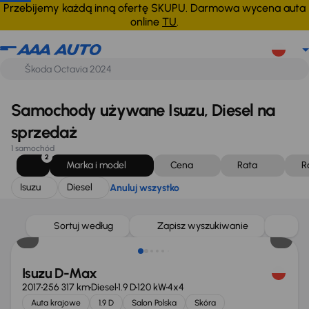
Isuzu
Diesel
Anuluj wszystko
Przebijemy każdą inną ofertę SKUPU. Darmowa wycena auta
online
TU
.
Samochody używane Isuzu, Diesel na
sprzedaż
1 samochód
2
Marka i model
Cena
Rata
R
Isuzu
Diesel
Anuluj wszystko
Taniej o 1 000 zł
Sortuj według
Zapisz wyszukiwanie
Isuzu D-Max
2017
256 317 km
Diesel
1.9 D
120 kW
4x4
Auta krajowe
1.9 D
Salon Polska
Skóra