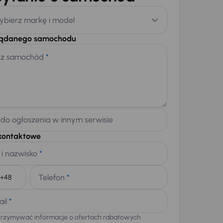
ybierz markę i model
żądanego samochodu
sz samochód
*
 do ogłoszenia w innym serwisie
kontaktowe
 i nazwisko
*
Telefon
*
+48
ail
*
trzymywać informacje o ofertach rabatowych