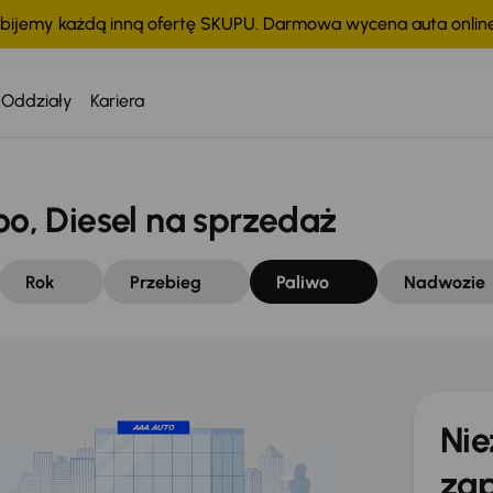
bijemy każdą inną ofertę SKUPU. Darmowa wycena auta onli
Oddziały
Kariera
, Diesel na sprzedaż
Rok
Przebieg
Paliwo
Nadwozie
Nie
zap