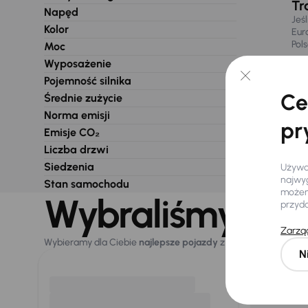
Tr
Napęd
Jeś
Kolor
Eur
Pol
Moc
Wyposażenie
Pojemność silnika
Ce
Średnie zużycie
Norma emisji
pr
Emisje CO₂
Liczba drzwi
Siedzenia
Używam
najwyg
Stan samochodu
możemy
Wybraliśmy dla 
przyd
Zarząd
Wybieramy dla Ciebie
najlepsze pojazdy
z naszej oferty. Kupi
N