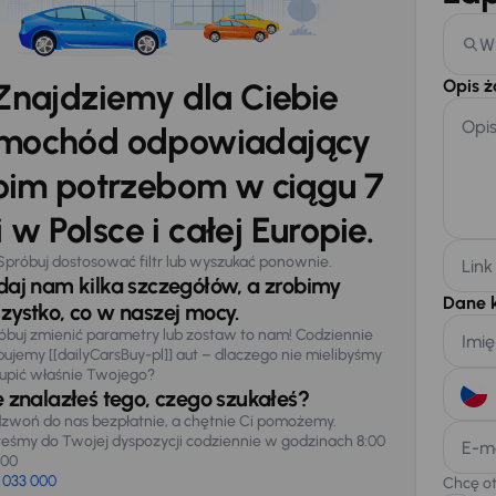
W
Opis 
Znajdziemy dla Ciebie
Opi
mochód odpowiadający
im potrzebom w ciągu 7
 w Polsce i całej Europie.
Spróbuj dostosować filtr lub wyszukać ponownie.
Link
daj nam kilka szczegółów, a zrobimy
Dane 
zystko, co w naszej mocy.
óbuj zmienić parametry lub zostaw to nam! Codziennie
Imię
pujemy [[dailyCarsBuy-pl]] aut – dlaczego nie mielibyśmy
upić właśnie Twojego?
e znalazłeś tego, czego szukałeś?
zwoń do nas bezpłatnie, a chętnie Ci pomożemy.
teśmy do Twojej dyspozycji codziennie w godzinach 8:00
E-m
:00
 033 000
Chcę o