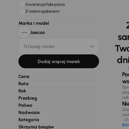
Gwarancja fabryczna
Z niskim spalaniem
Marka i model
Jaecoo
sa
Two
Dodaj model
dni
Dodaj więcej marek
Po
Cena
ws
Rata
Spr
Rok
sku
odk
Przebieg
Ni
Paliwo
Zad
Nadwozie
Jes
Kategoria
- 21
800
Skrzynia biegów