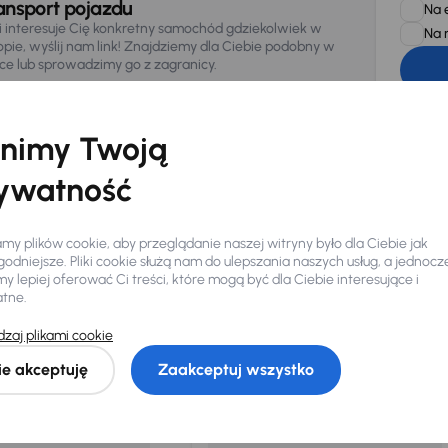
ansport pojazdu
Na 
li interesuje Cię konkretny samochód gdziekolwiek w
Na 
opie, wyślij nam link! Znajdziemy dla Ciebie podobny w
sce lub sprowadzimy go z zagranicy.
Zwracamy u
zagwaranto
874/15, Či
osobowe z
nimy Twoją
ywatność
y plików cookie, aby przeglądanie naszej witryny było dla Ciebie jak
odniejsze. Pliki cookie służą nam do ulepszania naszych usług, a jednocz
 lepiej oferować Ci treści, które mogą być dla Ciebie interesujące i
Ciebie
atne.
zaj plikami cookie
my dla Ciebie
do 400 pojazdów
każdego dnia.
ie akceptuję
Zaakceptuj wszystko