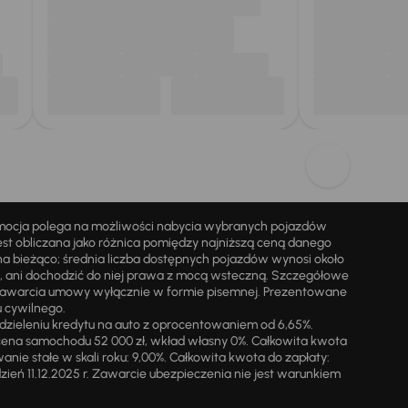
omocja polega na możliwości nabycia wybranych pojazdów
st obliczana jako różnica pomiędzy najniższą ceną danego
na bieżąco; średnia liczba dostępnych pojazdów wynosi około
i, ani dochodzić do niej prawa z mocą wsteczną. Szczegółowe
zawarcia umowy wyłącznie w formie pisemnej. Prezentowane
u cywilnego.
zieleniu kredytu na auto z oprocentowaniem od 6,65%.
cena samochodu 52 000 zł, wkład własny 0%. Całkowita kwota
ie stałe w skali roku: 9,00%. Całkowita kwota do zapłaty:
a dzień 11.12.2025 r. Zawarcie ubezpieczenia nie jest warunkiem