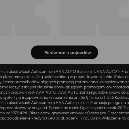
Porównanie pojazdów
stkich placówkach Autocentrum AAA AUTO Sp. z o.o. („AAA AUTO”). Pr
pl/promocja, ze zniżką uwidocznioną w prezentowanej cenie. Zniżka je
ży. Liczba samochodów objętych promocją jest zmienna i aktualizowana 
ożna łączyć z innymi aktualnie obowiązującymi promocjami ani rabatam
żnionych pracowników AAA AUTO. AAA AUTO zastrzega sobie prawo do 
ią oferty ani zapewnienia w rozumieniu art. 66 § 1 oraz art. 556 Kodeks
ich placówkach Autocentrum AAA Auto sp. z o.o. Promocja polega na ud
eprezentatywny przykład: Samochód marki Opel Insignia rocznik 2019, 
ch po 1079,43zł. Okres obowiązywania umowy: 60 miesięcy. Oprocentowan
zja za udzielenie kredytu 1 040,00 zł, odsetki 11 725,80 zł). Wyliczenie n