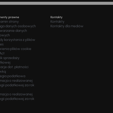
menty prawne
Kontakty
lamin strony
Kontakty
uga danych osobowych
Kontakty dla mediów
twarzanie danych
owych
y korzystania z plików
ies
wienia plików cookie
Act
ik sprzedaży
tkowej
acje dot. płatności
wką
tegia podatkowa
macja o realizowanej
egii podatkowej za rok
macja o realizowanej
egii podatkowej za rok