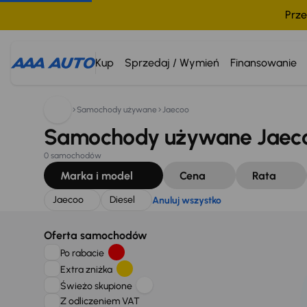
Prze
Szukam:
Jaecoo
Diesel
Anuluj wszystko
Kup
Sprzedaj / Wymień
Finansowanie
Samochody używane
Jaecoo
Samochody używane Jaecoo
0 samochodów
Marka i model
Cena
Rata
Jaecoo
Diesel
Anuluj wszystko
Oferta samochodów
Po rabacie
Extra zniżka
Świeżo skupione
Z odliczeniem VAT