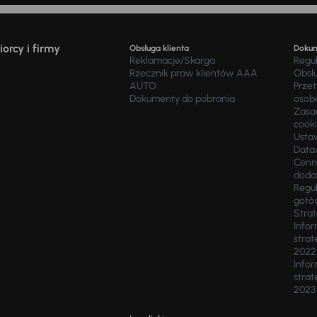
orcy i firmy
Obsługa klienta
Doku
Reklamacje/Skarga
Regu
Rzecznik praw klientów AAA
Obsł
AUTO
Prze
Dokumenty do pobrania
osob
Zasad
cook
Usta
Data
Cenn
doda
Regul
gotó
Stra
Infor
strat
2022
Infor
strat
2023