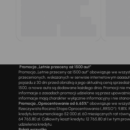
Promocja „Letnie przeceny aż 1500 aut”
Promocja „Letnie przeceny aż 1500 aut” obowiązuje we wszy
przecenionych, wskazanych w serwisie internetowym aaaauto.
pojazdu z 30 dni przed obniżką a jego aktualną ceną sprzeda
1500, a nowe auta są dodawane każdego dnia. Promocji nie m
informacje o zasadach promocji udzielane są przez upowa
informacje mają charakter wyłącznie informacyjny i nie stanow
Promocja „Oprocentowanie od 6,65%”
obowiązuje we wszystk
Rzeczywista Roczna Stopa Oprocentowania („RRSO“): 9,81%. R
kredytu konsumenckiego 52 000 zł, 60 miesięcznych rat równy
64 765,80 zł. Całkowity koszt kredytu: 12 765,80 zł (w tym prowi
udzielenia kredytu.
Pokaż wszystko