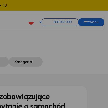
ne
TU
.
Sortuj według
Zapisz wyszukiwanie
800 033 000
Menu
Kategoria
zobowiązujące
ytanie o samochód