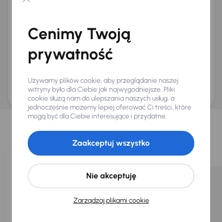
Chcę otrzymywać informacje o ofertach rabatowych
Na e-mail
(opcjonalnie)
Cenimy Twoją
Na numer telefonu
(opcjonalnie)
prywatność
Wyślij zapytanie
Zwracamy uwagę, że umówienie spotkania nie jest równoznaczne z rezerwacją
ani zagwarantowaną dostępnością pojazdu. AURES Holdings a.s., z siedzibą
Używamy plików cookie, aby przeglądanie naszej
Dopraváků 874/15, Čimice, 184 00 Praga 8, będzie przechowywać i przetwarzać
Twoje dane osobowe zgodnie z zasadami ochrony i przetwarzania
danych
witryny było dla Ciebie jak najwygodniejsze. Pliki
osobowych
.
cookie służą nam do ulepszania naszych usług, a
jednocześnie możemy lepiej oferować Ci treści, które
Wybraliśmy dla Ciebie
mogą być dla Ciebie interesujące i przydatne.
Wybieramy dla Ciebie
najlepsze pojazdy
z naszej oferty. Kupimy
dla Ciebie
do 400 pojazdów
każdego dnia.
Zaakceptuj wszystko
Nie akceptuję
Zarządzaj plikami cookie