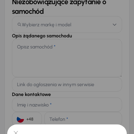
Niezobowiązujące zapytanie o
samochód
Wybierz markę i model
Opis żądanego samochodu
Opisz samochód
*
Link do ogłoszenia w innym serwisie
Dane kontaktowe
Imię i nazwisko
*
Telefon
*
+48
E-mail
*