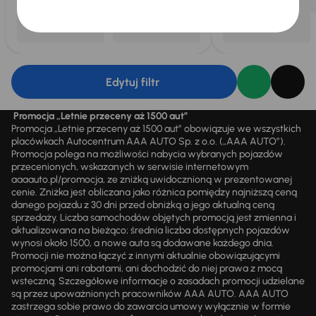
Edytuj filtr
Promocja „Letnie przeceny aż 1500 aut”
Promocja „Letnie przeceny aż 1500 aut” obowiązuje we wszystkich
placówkach Autocentrum AAA AUTO Sp. z o.o. („AAA AUTO”).
Promocja polega na możliwości nabycia wybranych pojazdów
przecenionych, wskazanych w serwisie internetowym
aaaauto.pl/promocja, ze zniżką uwidocznioną w prezentowanej
cenie. Zniżka jest obliczana jako różnica pomiędzy najniższą ceną
danego pojazdu z 30 dni przed obniżką a jego aktualną ceną
sprzedaży. Liczba samochodów objętych promocją jest zmienna i
aktualizowana na bieżąco; średnia liczba dostępnych pojazdów
wynosi około 1500, a nowe auta są dodawane każdego dnia.
Promocji nie można łączyć z innymi aktualnie obowiązującymi
promocjami ani rabatami, ani dochodzić do niej prawa z mocą
wsteczną. Szczegółowe informacje o zasadach promocji udzielane
są przez upoważnionych pracowników AAA AUTO. AAA AUTO
zastrzega sobie prawo do zawarcia umowy wyłącznie w formie