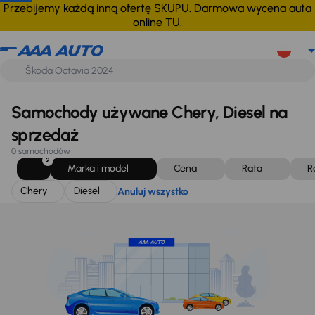
Chery
Diesel
Anuluj wszystko
Przebijemy każdą inną ofertę SKUPU. Darmowa wycena auta
online
TU
.
Samochody używane Chery, Diesel na
sprzedaż
0 samochodów
2
Marka i model
Cena
Rata
R
Chery
Diesel
Anuluj wszystko