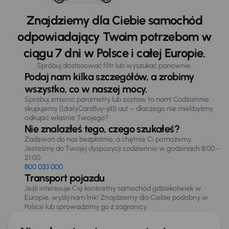
Znajdziemy dla Ciebie samochód
odpowiadający Twoim potrzebom w
ciągu 7 dni w Polsce i całej Europie.
Spróbuj dostosować filtr lub wyszukać ponownie.
Podaj nam kilka szczegółów, a zrobimy
wszystko, co w naszej mocy.
Spróbuj zmienić parametry lub zostaw to nam! Codziennie
skupujemy [[dailyCarsBuy-pl]] aut – dlaczego nie mielibyśmy
odkupić właśnie Twojego?
Nie znalazłeś tego, czego szukałeś?
Zadzwoń do nas bezpłatnie, a chętnie Ci pomożemy.
Jesteśmy do Twojej dyspozycji codziennie w godzinach 8:00 -
21:00
800 033 000
Transport pojazdu
Jeśli interesuje Cię konkretny samochód gdziekolwiek w
Europie, wyślij nam link! Znajdziemy dla Ciebie podobny w
Polsce lub sprowadzimy go z zagranicy.