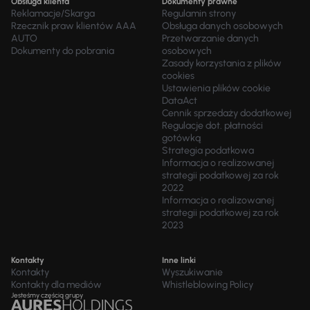
Obsługa klienta
Dokumenty prawne
Reklamacje/Skarga
Regulamin strony
Rzecznik praw klientów AAA
Obsługa danych osobowych
AUTO
Przetwarzanie danych
Dokumenty do pobrania
osobowych
Zasady korzystania z plików
cookies
Ustawienia plików cookie
DataAct
Cennik sprzedaży dodatkowej
Regulacje dot. płatności
gotówką
Strategia podatkowa
Informacja o realizowanej
strategii podatkowej za rok
2022
Informacja o realizowanej
strategii podatkowej za rok
2023
Kontakty
Inne linki
Kontakty
Wyszukiwanie
Kontakty dla mediów
Whistleblowing Policy
Jesteśmy częścią grupy