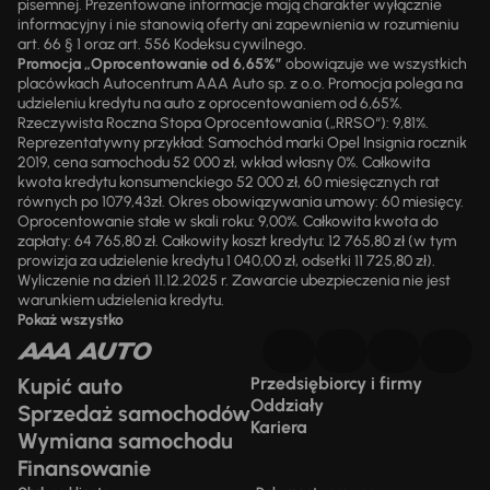
pisemnej. Prezentowane informacje mają charakter wyłącznie
informacyjny i nie stanowią oferty ani zapewnienia w rozumieniu
art. 66 § 1 oraz art. 556 Kodeksu cywilnego.
Promocja „Oprocentowanie od 6,65%”
obowiązuje we wszystkich
placówkach Autocentrum AAA Auto sp. z o.o. Promocja polega na
udzieleniu kredytu na auto z oprocentowaniem od 6,65%.
Rzeczywista Roczna Stopa Oprocentowania („RRSO“): 9,81%.
Reprezentatywny przykład: Samochód marki Opel Insignia rocznik
2019, cena samochodu 52 000 zł, wkład własny 0%. Całkowita
kwota kredytu konsumenckiego 52 000 zł, 60 miesięcznych rat
równych po 1079,43zł. Okres obowiązywania umowy: 60 miesięcy.
Oprocentowanie stałe w skali roku: 9,00%. Całkowita kwota do
zapłaty: 64 765,80 zł. Całkowity koszt kredytu: 12 765,80 zł (w tym
prowizja za udzielenie kredytu 1 040,00 zł, odsetki 11 725,80 zł).
Wyliczenie na dzień 11.12.2025 r. Zawarcie ubezpieczenia nie jest
warunkiem udzielenia kredytu.
Pokaż wszystko
Kupić auto
Przedsiębiorcy i firmy
Oddziały
Sprzedaż samochodów
Kariera
Wymiana samochodu
Finansowanie