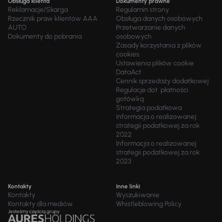
Obsługa klienta
Dokumenty prawne
Reklamacje/Skarga
Regulamin strony
Rzecznik praw klientów AAA
Obsługa danych osobowych
AUTO
Przetwarzanie danych
Dokumenty do pobrania
osobowych
Zasady korzystania z plików
cookies
Ustawienia plików cookie
DataAct
Cennik sprzedaży dodatkowej
Regulacje dot. płatności
gotówką
Strategia podatkowa
Informacja o realizowanej
strategii podatkowej za rok
2022
Informacja o realizowanej
strategii podatkowej za rok
2023
Kontakty
Inne linki
Kontakty
Wyszukiwanie
Kontakty dla mediów
Whistleblowing Policy
Jesteśmy częścią grupy