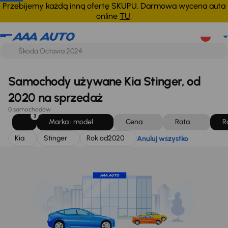
Kia
Stinger
Rok od
2020
Anuluj wszystko
Przebijemy każdą inną ofertę SKUPU. Darmowa wycena auta
online
TU
.
Samochody używane Kia Stinger, od
2020 na sprzedaż
0 samochodów
3
Marka i model
Cena
Rata
R
Kia
Stinger
Rok od
2020
Anuluj wszystko