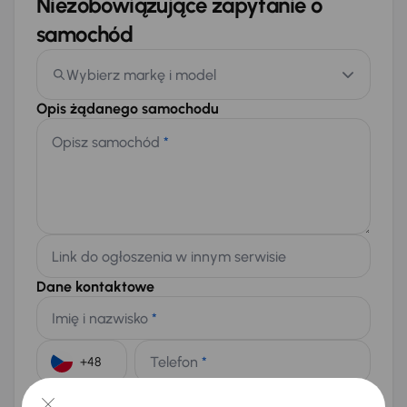
Niezobowiązujące zapytanie o
samochód
Wybierz markę i model
Opis żądanego samochodu
Opisz samochód
*
Link do ogłoszenia w innym serwisie
Dane kontaktowe
Imię i nazwisko
*
Telefon
*
+48
E-mail
*