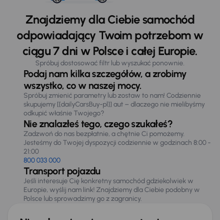
Znajdziemy dla Ciebie samochód
odpowiadający Twoim potrzebom w
ciągu 7 dni w Polsce i całej Europie.
Spróbuj dostosować filtr lub wyszukać ponownie.
Podaj nam kilka szczegółów, a zrobimy
wszystko, co w naszej mocy.
Spróbuj zmienić parametry lub zostaw to nam! Codziennie
skupujemy [[dailyCarsBuy-pl]] aut – dlaczego nie mielibyśmy
odkupić właśnie Twojego?
Nie znalazłeś tego, czego szukałeś?
Zadzwoń do nas bezpłatnie, a chętnie Ci pomożemy.
Jesteśmy do Twojej dyspozycji codziennie w godzinach 8:00 -
21:00
800 033 000
Transport pojazdu
Jeśli interesuje Cię konkretny samochód gdziekolwiek w
Europie, wyślij nam link! Znajdziemy dla Ciebie podobny w
Polsce lub sprowadzimy go z zagranicy.