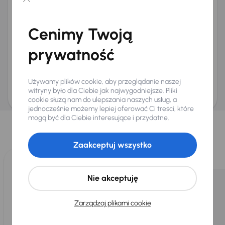
Chcę otrzymywać informacje o ofertach rabatowych
Na e-mail
(opcjonalnie)
Cenimy Twoją
Na numer telefonu
(opcjonalnie)
prywatność
Wyślij zapytanie
Zwracamy uwagę, że umówienie spotkania nie jest równoznaczne z rezerwacją
ani zagwarantowaną dostępnością pojazdu. AURES Holdings a.s., z siedzibą
Używamy plików cookie, aby przeglądanie naszej
Dopraváků 874/15, Čimice, 184 00 Praga 8, będzie przechowywać i przetwarzać
Twoje dane osobowe zgodnie z zasadami ochrony i przetwarzania
danych
witryny było dla Ciebie jak najwygodniejsze. Pliki
osobowych
.
cookie służą nam do ulepszania naszych usług, a
jednocześnie możemy lepiej oferować Ci treści, które
Wybraliśmy dla Ciebie
mogą być dla Ciebie interesujące i przydatne.
Wybieramy dla Ciebie
najlepsze pojazdy
z naszej oferty. Kupimy
dla Ciebie
do 400 pojazdów
każdego dnia.
Zaakceptuj wszystko
Nie akceptuję
Zarządzaj plikami cookie