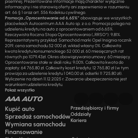
pisemnej. Prezentowane informacje mają charakter wyłącznie
informacyjny i nie stanowią oferty ani zapewnienia w rozumieniu
art. 66 § 1 oraz art. 556 Kodeksu cywilnego.
Promocja „Oprocentowanie od 6,65%”
obowiązuje we wszystkich
placówkach Autocentrum AAA Auto sp. z o.o. Promocja polega na
udzieleniu kredytu na auto z oprocentowaniem od 6,65%.
Rzeczywista Roczna Stopa Oprocentowania („RRSO“): 9,81%.
Reprezentatywny przykład: Samochód marki Opel Insignia rocznik
2019, cena samochodu 52 000 zł, wkład własny 0%. Całkowita
kwota kredytu konsumenckiego 52 000 zł, 60 miesięcznych rat
równych po 1079,43zł. Okres obowiązywania umowy: 60 miesięcy.
Oprocentowanie stałe w skali roku: 9,00%. Całkowita kwota do
zapłaty: 64 765,80 zł. Całkowity koszt kredytu: 12 765,80 zł (w tym
prowizja za udzielenie kredytu 1 040,00 zł, odsetki 11 725,80 zł).
Wyliczenie na dzień 11.12.2025 r. Zawarcie ubezpieczenia nie jest
warunkiem udzielenia kredytu.
Pokaż wszystko
Kupić auto
Przedsiębiorcy i firmy
Oddziały
Sprzedaż samochodów
Kariera
Wymiana samochodu
Finansowanie