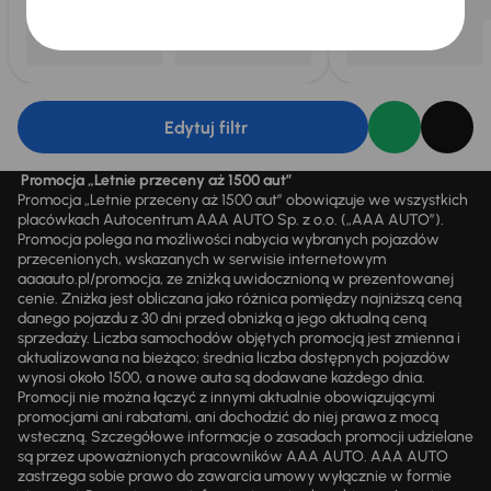
Edytuj filtr
Promocja „Letnie przeceny aż 1500 aut”
Promocja „Letnie przeceny aż 1500 aut” obowiązuje we wszystkich
placówkach Autocentrum AAA AUTO Sp. z o.o. („AAA AUTO”).
Promocja polega na możliwości nabycia wybranych pojazdów
przecenionych, wskazanych w serwisie internetowym
aaaauto.pl/promocja, ze zniżką uwidocznioną w prezentowanej
cenie. Zniżka jest obliczana jako różnica pomiędzy najniższą ceną
danego pojazdu z 30 dni przed obniżką a jego aktualną ceną
sprzedaży. Liczba samochodów objętych promocją jest zmienna i
aktualizowana na bieżąco; średnia liczba dostępnych pojazdów
wynosi około 1500, a nowe auta są dodawane każdego dnia.
Promocji nie można łączyć z innymi aktualnie obowiązującymi
promocjami ani rabatami, ani dochodzić do niej prawa z mocą
wsteczną. Szczegółowe informacje o zasadach promocji udzielane
są przez upoważnionych pracowników AAA AUTO. AAA AUTO
zastrzega sobie prawo do zawarcia umowy wyłącznie w formie